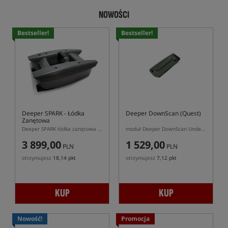
NOWOŚCI
Bestseller!
Bestseller!
Deeper SPARK
- Łódka
Deeper DownScan (Quest)
Zanętowa
Deeper SPARK łódka zanętowa z GPS i sonarem CHIRP
moduł Deeper DownScan Undervision dedykowany do łódki zanętowej Deeper QUEST.
3 899,00
1 529,00
PLN
PLN
otrzymujesz
18,14 pkt
otrzymujesz
7,12 pkt
KUP
KUP
Nowość!
Promocja