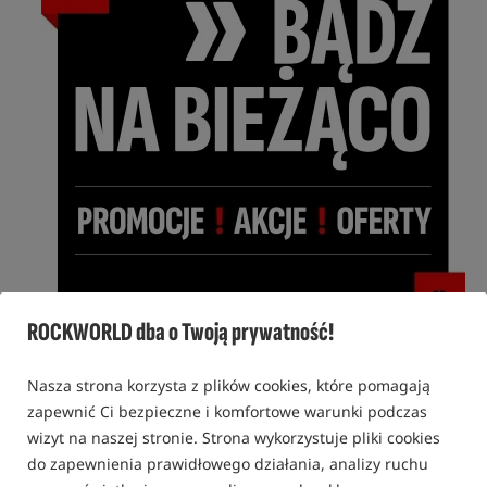
ROCKWORLD dba o Twoją prywatność!
Nasza strona korzysta z plików cookies, które pomagają
Aukcja!
1d 15:26:14
Aukcja startuje za:
zapewnić Ci bezpieczne i komfortowe warunki podczas
Sonik Gizmo 2
wizyt na naszej stronie. Strona wykorzystuje pliki cookies
Alarm Set
- produkt
do zapewnienia prawidłowego działania, analizy ruchu
do licytacji