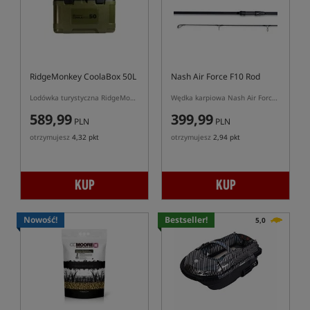
RidgeMonkey CoolaBox 50L
Nash Air Force F10 Rod
Lodówka turystyczna RidgeMonkey CoolaBox Compact 50L
Wędka karpiowa Nash Air Force 10
589,99
399,99
PLN
PLN
otrzymujesz
4,32 pkt
otrzymujesz
2,94 pkt
KUP
KUP
Nowość!
Bestseller!
5,0