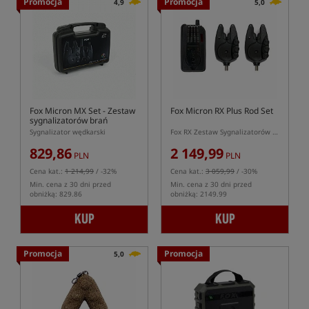
Promocja
Promocja
4,9
5,0
Fox Micron MX Set
- Zestaw
Fox Micron RX Plus Rod Set
sygnalizatorów brań
Sygnalizator wędkarski
Fox RX Zestaw Sygnalizatorów + Centralka RX+
829,86
2 149,99
PLN
PLN
Cena kat.:
1 214,99
/ -32%
Cena kat.:
3 059,99
/ -30%
Min. cena z 30 dni przed
Min. cena z 30 dni przed
obniżką: 829.86
obniżką: 2149.99
KUP
KUP
Promocja
Promocja
5,0