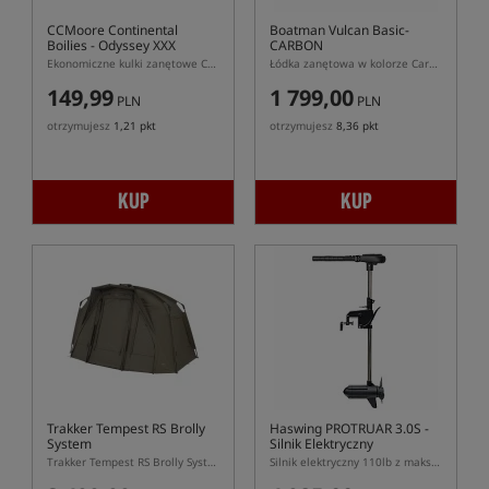
CCMoore Continental
Boatman Vulcan Basic-
Boilies - Odyssey XXX
CARBON
Ekonomiczne kulki zanętowe CCMoore Continental Odyssey XXX
Łódka zanętowa w kolorze Carbon
149,99
1 799,00
PLN
PLN
otrzymujesz
1,21 pkt
otrzymujesz
8,36 pkt
KUP
KUP
Trakker Tempest RS Brolly
Haswing PROTRUAR 3.0S
-
System
Silnik Elektryczny
Trakker Tempest RS Brolly System – kompoletny namiot brolly z podłogą i panelem przednim
Silnik elektryczny 110lb z maksymizerem i silnikiem bezszczotkowym