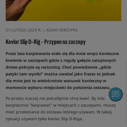
07 LUTEGO 2024 R. | ADAM SKRZYPEK
Kevlar Slip D-Rig - Przypon na zaczepy
Przez lata karpiowania stało się dla mnie wręcz konieczne
łowienie w zaczepach gdzie z reguły gałęzie zatopionych
drzew pokryte są racicznicą. Choć powiedzenie „gdzie
patyki tam wyniki” można uważać jako frazes to jednak
dla mnie jest to wielokrotnie warunek konieczny w
momencie wyboru miejscówki do położenia zestawu.
Po prostu inaczej nie potrafię/nie chcę łowić. By móc
bezpiecznie "karpiować" w miejscach z zaczepami, muszę
mieć przekonanie do zestawu którego używam. W takiej
sytuacji używam tylko Kevlar Slip D-Riga.