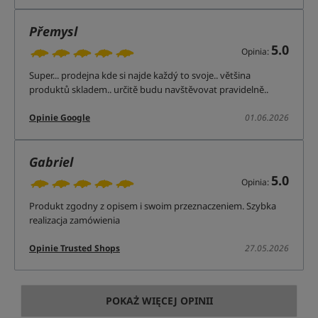
Přemysl
5.0
Opinia:
Super... prodejna kde si najde každý to svoje.. většina
produktů skladem.. určitě budu navštěvovat pravidelně..
Opinie Google
01.06.2026
Gabriel
5.0
Opinia:
Produkt zgodny z opisem i swoim przeznaczeniem. Szybka
realizacja zamówienia
Opinie Trusted Shops
27.05.2026
POKAŻ WIĘCEJ OPINII