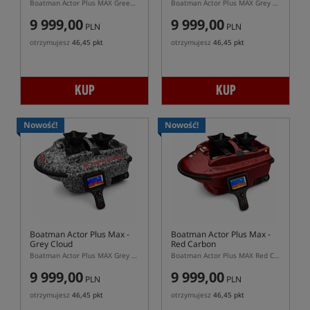
Boatman Actor Plus MAX Green Carbon – łódka zanętowa z echosondą CHIRP i pilotem HD
Boatman Actor Plus MAX Grey Carbon – łódka zanętowa z GPS V2 i echosondą SN5
9 999,00
9 999,00
PLN
PLN
otrzymujesz
46,45 pkt
otrzymujesz
46,45 pkt
KUP
KUP
Nowość!
Nowość!
Boatman Actor Plus Max -
Boatman Actor Plus Max -
Grey Cloud
Red Carbon
Boatman Actor Plus MAX Grey Cloud – łódka zanętowa All-In-One z GPS V2 i echosondą
Boatman Actor Plus MAX Red Carbon – łódka zanętowa All-In-One z GPS i echosondą
9 999,00
9 999,00
PLN
PLN
otrzymujesz
46,45 pkt
otrzymujesz
46,45 pkt