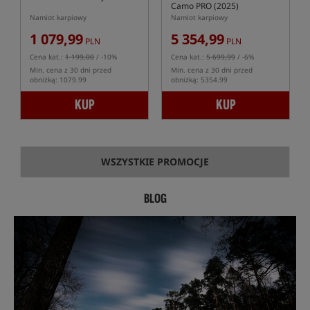
Camo PRO (2025)
Namiot karpiowy
Namiot karpiowy
1 079,99
5 354,99
PLN
PLN
Cena kat.:
1 199,00
/ -10%
Cena kat.:
5 699,99
/ -6%
Min. cena z 30 dni przed
Min. cena z 30 dni przed
obniżką: 1079.99
obniżką: 5354.99
KUP
KUP
WSZYSTKIE PROMOCJE
BLOG