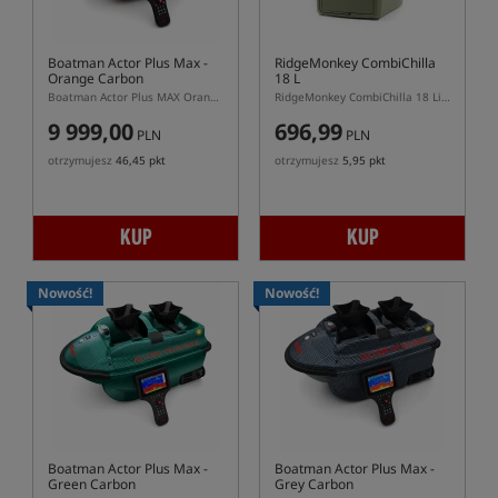
Boatman Actor Plus Max -
RidgeMonkey CombiChilla
Orange Carbon
18 L
Boatman Actor Plus MAX Orange Carbon – łódka zanętowa z echosondą CHIRP i GPS
RidgeMonkey CombiChilla 18 Litre – przenośna lodówka 12V z funkcją chłodzenia i grzania
9 999,00
696,99
PLN
PLN
otrzymujesz
46,45 pkt
otrzymujesz
5,95 pkt
KUP
KUP
Nowość!
Nowość!
Boatman Actor Plus Max -
Boatman Actor Plus Max -
Green Carbon
Grey Carbon