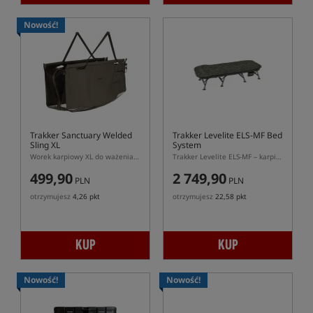
Nowość!
Trakker Sanctuary Welded
Trakker Levelite ELS-MF Bed
Sling XL
System
Worek karpiowy XL do ważenia i przechowywania ryb Trakker Sanctuary Welded
Trakker Levelite ELS-MF – karpiowy sleepsystem z materacem memory foam
499,90
2 749,90
PLN
PLN
otrzymujesz
4,26 pkt
otrzymujesz
22,58 pkt
KUP
KUP
Nowość!
Nowość!