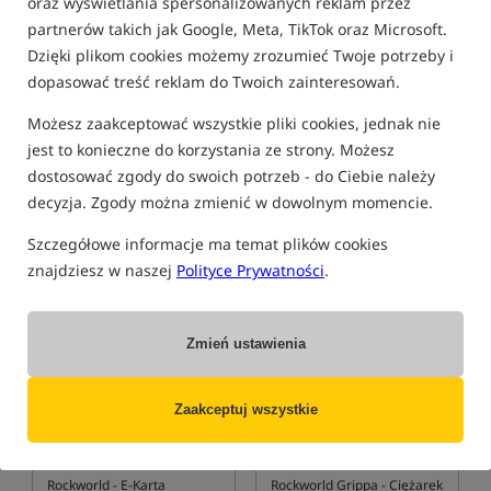
oraz wyświetlania spersonalizowanych reklam przez
partnerów takich jak Google, Meta, TikTok oraz Microsoft.
Zestaw sygnalizatorów brań z
Dzięki plikom cookies możemy zrozumieć Twoje potrzeby i
centralką + lampka biwakowa -
zestaw 3 + 1 + lampka
dopasować treść reklam do Twoich zainteresowań.
Możesz zaakceptować wszystkie pliki cookies, jednak nie
jest to konieczne do korzystania ze strony. Możesz
dostosować zgody do swoich potrzeb - do Ciebie należy
decyzja. Zgody można zmienić w dowolnym momencie.
Szczegółowe informacje ma temat plików cookies
ZALOGUJ SIĘ I LICYTUJ
znajdziesz w naszej
Polityce Prywatności
.
Bestseller!
Promocja
5,0
Zmień ustawienia
Zaakceptuj wszystkie
Rockworld
- E-Karta
Rockworld Grippa
- Ciężarek