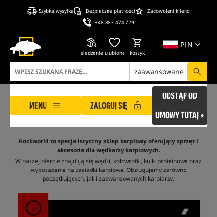
Szybka wysyłka
Bezpieczne płatności
Zadowoleni klienci
+48 883 474 729
PLN
śledzenie
ulubione
koszyk
zaawansowane
ODSTĄP OD
MENU
ZALOGUJ SIĘ
UMOWY TUTAJ »
Rockworld to specjalistyczny sklep karpiowy oferujący sprzęt i
akcesoria dla wędkarzy karpiowych.
W naszej ofercie znajdują się wędki, kołowrotki, kulki proteinowe oraz
wyposażenie na zasiadki karpiowe. Obsługujemy zarówno
początkujących, jak i zaawansowanych karpiarzy.