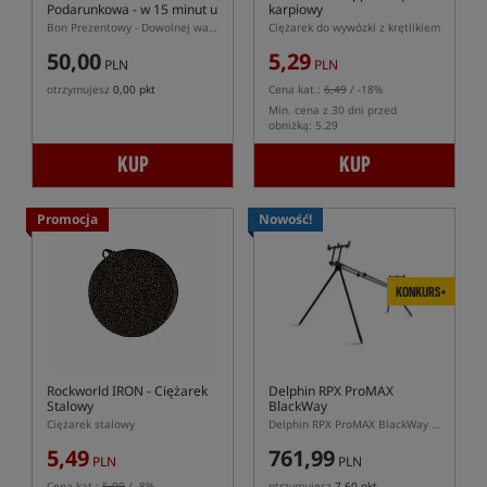
Podarunkowa - w 15 minut u
karpiowy
Ciebie!
Bon Prezentowy - Dowolnej wartości zawsze trafiony prezent dla każdego karpiarza!
Ciężarek do wywózki z krętlikiem
50,00
5,29
PLN
PLN
otrzymujesz
0,00 pkt
Cena kat.:
6,49
/ -18%
Min. cena z 30 dni przed
obniżką: 5.29
KUP
KUP
Promocja
Nowość!
KONKURS+
Rockworld IRON
- Ciężarek
Delphin RPX ProMAX
Stalowy
BlackWay
Ciężarek stalowy
Delphin RPX ProMAX BlackWay – aluminiowy rod pod karpiowy na 3 wędki
5,49
761,99
PLN
PLN
Cena kat.:
5,99
/ -8%
otrzymujesz
7,60 pkt