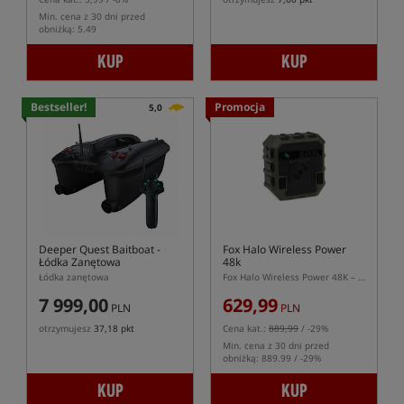
Min. cena z 30 dni przed
obniżką: 5.49
KUP
KUP
Bestseller!
Promocja
5,0
Deeper Quest Baitboat
-
Fox Halo Wireless Power
Łódka Zanętowa
48k
Łódka zanętowa
Fox Halo Wireless Power 48K – powerbank outdoorowy 48000 mAh z ładowaniem bezprzewodowym
7 999,00
629,99
PLN
PLN
otrzymujesz
37,18 pkt
Cena kat.:
889,99
/ -29%
Min. cena z 30 dni przed
obniżką: 889.99 / -29%
KUP
KUP