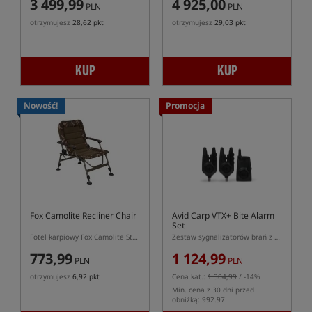
3 499,99
4 925,00
PLN
PLN
otrzymujesz
28,62 pkt
otrzymujesz
29,03 pkt
KUP
KUP
Nowość!
Promocja
Fox Camolite Recliner Chair
Avid Carp VTX+ Bite Alarm
Set
Fotel karpiowy Fox Camolite Standard z regulacją oparcia
Zestaw sygnalizatorów brań z centralką
773,99
1 124,99
PLN
PLN
otrzymujesz
6,92 pkt
Cena kat.:
1 304,99
/ -14%
Min. cena z 30 dni przed
obniżką: 992.97