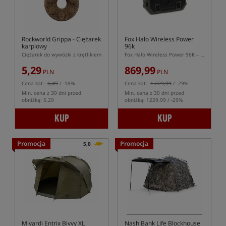
Rockworld Grippa
- Ciężarek
Fox Halo Wireless Power
karpiowy
96k
Ciężarek do wywózki z krętlikiem
Fox Halo Wireless Power 96K – powerbank outdoorowy 96000 mAh z ładowaniem bezprzewodowym
5,29
869,99
PLN
PLN
Cena kat.:
6,49
/ -18%
Cena kat.:
1 229,99
/ -29%
Min. cena z 30 dni przed
Min. cena z 30 dni przed
obniżką: 5.29
obniżką: 1229.99 / -29%
KUP
KUP
Promocja
Promocja
5,0
Mivardi Entrix Bivvy XL
Nash Bank Life Blockhouse