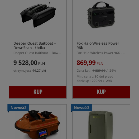
Deeper Quest Baitboat +
Fox Halo Wireless Power
DownScan
- Łódka
96k
Zanętowa
Deeper Quest Baitboat + DownScan – łódka zanętowa z sonarem CHIRP i DownScan Undervision
Fox Halo Wireless Power 96K – powerbank outdoorowy 96000 mAh z ładowaniem bezprzewodowym
9 528,00
869,99
PLN
PLN
otrzymujesz
44,27 pkt
Cena kat.:
1 229,99
/ -29%
Min. cena z 30 dni przed
obniżką: 1229.99 / -29%
KUP
KUP
Nowość!
Nowość!