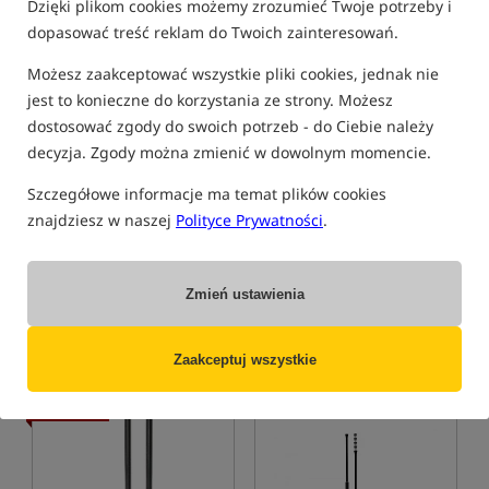
Dzięki plikom cookies możemy zrozumieć Twoje potrzeby i
Promocja
5,0
5,0
dopasować treść reklam do Twoich zainteresowań.
Możesz zaakceptować wszystkie pliki cookies, jednak nie
jest to konieczne do korzystania ze strony. Możesz
dostosować zgody do swoich potrzeb - do Ciebie należy
decyzja. Zgody można zmienić w dowolnym momencie.
Solar Titanium Indicator
Carp Spirit Snag Ears
Szczegółowe informacje ma temat plików cookies
Head - New
Głowica hangera
Widełki zabezpieczające Snag Ears
znajdziesz w naszej
Polityce Prywatności
.
69,99
47,99
PLN
PLN
Cena kat.:
77,99
/ -10%
Cena kat.:
57,00
/ -16%
Zmień ustawienia
Min. cena z 30 dni przed
Min. cena z 30 dni przed
obniżką: 60.25
obniżką: 47.99
KUP
KUP
Zaakceptuj wszystkie
Promocja
4,3