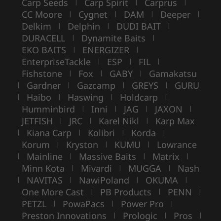
Carp Seeds
Carp Spirit
Carprus
|
|
|
CC Moore
Cygnet
DAM
Deeper
|
|
|
|
Delkim
Delphin
DUDI BAIT
|
|
|
DURACELL
Dynamite Baits
|
|
EKO BAITS
ENERGIZER
|
|
EnterpriseTackle
ESP
FIL
|
|
|
Fishstone
Fox
GABY
Gamakatsu
|
|
|
Gardner
Gazcamp
GREYS
GURU
|
|
|
|
Haibo
Haswing
Holdcarp
|
|
|
|
Humminbird
Inni
JAG
JAXON
|
|
|
|
JETFISH
JRC
Karel Nikl
Karp Max
|
|
|
Kiana Carp
Kolibri
Korda
|
|
|
|
Korum
Kryston
KUMU
Lowrance
|
|
|
Mainline
Massive Baits
Matrix
|
|
|
|
Minn Kota
Mivardi
MUGGA
Nash
|
|
|
NAVITAS
NawiPoland
OKUMA
|
|
|
|
One More Cast
PB Products
PENN
|
|
|
PETZL
PowaPacs
Power Pro
|
|
|
Preston Innovations
Prologic
Pros
|
|
|