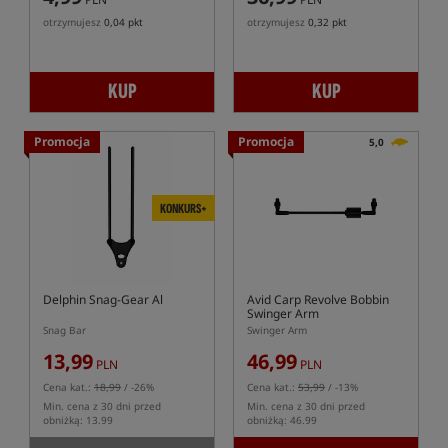
otrzymujesz
0,04 pkt
otrzymujesz
0,32 pkt
KUP
KUP
Promocja
Promocja
5,0
KONKURS+
Delphin Snag-Gear Al
Avid Carp Revolve Bobbin
Swinger Arm
Snag Bar
Swinger Arm
13,99
46,99
PLN
PLN
Cena kat.:
18,99
/ -26%
Cena kat.:
53,99
/ -13%
Min. cena z 30 dni przed
Min. cena z 30 dni przed
obniżką: 13.99
obniżką: 46.99