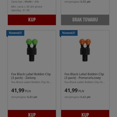
Cena kat.:
35,00
/ -6%
otrzymujesz
0,55 pkt
Min. cena z 30 dni przed
obniżką: 31.99
KUP
BRAK TOWARU
Nowość!
Nowość!
Fox Black Label Bobbin Clip
Fox Black Label Bobbin Clip
(3 pack)
- Zielony
(3 pack)
- Pomarańczowy
Fox Black Label Bobbin Clip Green 3 pack – zielone klipsy do hangerów Fox
Fox Black Label Bobbin Clip Orange 3 pack – pomarańczowe klipsy do hangerów
41,99
41,99
PLN
PLN
otrzymujesz
0,43 pkt
otrzymujesz
0,42 pkt
KUP
KUP