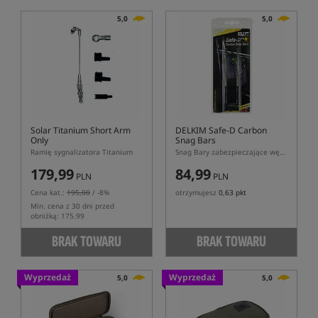
5,0
5,0
Solar Titanium Short Arm
DELKIM Safe-D Carbon
Only
Snag Bars
Ramię sygnalizatora Titanium
Snag Bary zabezpieczające wędkę
179,99
84,99
PLN
PLN
Cena kat.:
195,00
/ -8%
otrzymujesz
0,63 pkt
Min. cena z 30 dni przed
obniżką: 175.99
BRAK TOWARU
BRAK TOWARU
Wyprzedaż
Wyprzedaż
5,0
5,0