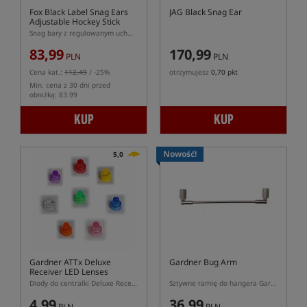
Fox Black Label Snag Ears
JAG Black Snag Ear
Adjustable Hockey Stick
Snag bary z regulowanym uchwytem pod hanger
83,99
170,99
PLN
PLN
Cena kat.:
112,49
/ -25%
otrzymujesz
0,70 pkt
Min. cena z 30 dni przed
obniżką: 83.99
KUP
KUP
Nowość!
5,0
Gardner ATTx Deluxe
Gardner Bug Arm
Receiver LED Lenses
Diody do centralki Deluxe Receiver
Sztywne ramię do hangera Gardner Bug Arm
4,99
36,99
PLN
PLN