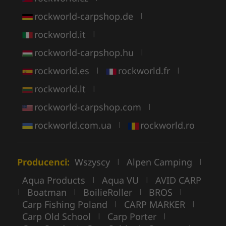
rockworld-carpshop.de
|
rockworld.it
|
rockworld-carpshop.hu
|
rockworld.es
rockworld.fr
|
|
rockworld.lt
|
rockworld-carpshop.com
|
rockworld.com.ua
rockworld.ro
|
Producenci:
Wszyscy
Alpen Camping
|
|
Aqua Products
Aqua VU
AVID CARP
|
|
Boatman
BoilieRoller
BROS
|
|
|
|
Carp Fishing Poland
CARP MARKER
|
|
Carp Old School
Carp Porter
|
|