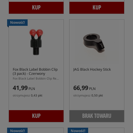
KUP
KUP
Nowość!
Fox Black Label Bobbin Clip
JAG Black Hockey Stick
(3 pack)
- Czerwony
Fox Black Label Bobbin Clip Red 3 pack – czerwone klipsy do hangerów Fox
41,99
66,99
PLN
PLN
otrzymujesz
0,43 pkt
otrzymujesz
0,50 pkt
KUP
BRAK TOWARU
Nowość!
Nowość!