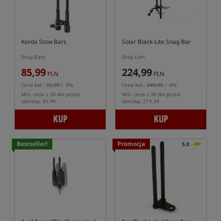
Korda Stow Bars
Solar Black-Lite Snag Bar
Snag Bary
Snag Ears
85,99
224,99
PLN
PLN
Cena kat.:
92,99
/ -8%
Cena kat.:
245,00
/ -8%
Min. cena z 30 dni przed
Min. cena z 30 dni przed
obniżką: 85.99
obniżką: 219.99
KUP
KUP
Bestseller!
Promocja
5,0