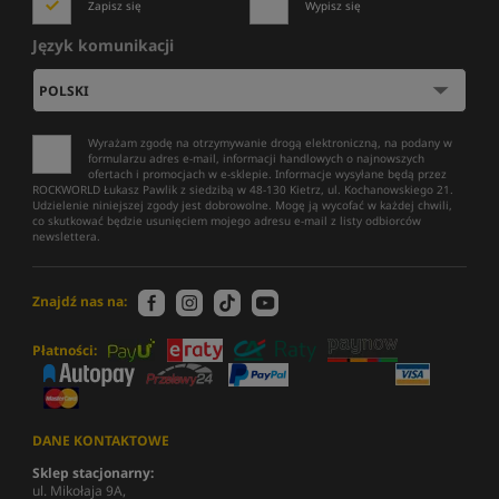
Zapisz się
Wypisz się
Język komunikacji
Wyrażam zgodę na otrzymywanie drogą elektroniczną, na podany w
formularzu adres e-mail, informacji handlowych o najnowszych
ofertach i promocjach w e-sklepie. Informacje wysyłane będą przez
ROCKWORLD Łukasz Pawlik z siedzibą w 48-130 Kietrz, ul. Kochanowskiego 21.
Udzielenie niniejszej zgody jest dobrowolne. Mogę ją wycofać w każdej chwili,
co skutkować będzie usunięciem mojego adresu e-mail z listy odbiorców
newslettera.
Znajdź nas na:
Płatności:
DANE KONTAKTOWE
Sklep stacjonarny:
ul. Mikołaja 9A,