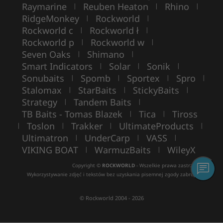
Raymarine
Reuben Heaton
Rhino
|
|
|
RidgeMonkey
Rockworld
|
|
Rockworld c
Rockworld ł
|
|
Rockworld p
Rockworld w
|
|
Seven Oaks
Shimano
|
|
Smart Indicators
Solar
Sonik
|
|
|
Sonubaits
Spomb
Sportex
Spro
|
|
|
|
Stalomax
StarBaits
StickyBaits
|
|
|
Strategy
Tandem Baits
|
|
TB Baits - Tomas Blazek
Tica
Tiross
|
|
Toslon
Trakker
UltimateProducts
|
|
|
|
Ultimatron
UnderCarp
VASS
|
|
|
VIKING BOAT
WarmuzBaits
WileyX
|
|
Copyright ©
ROCKWORLD
- Wszelkie prawa zastrzeżone.
Wykorzystywanie zdjęć i tekstów bez uzyskania pisemnej zgody zabronione.
© Rockworld 2004 - 2026