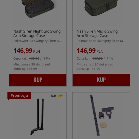
Nash Siren Night Glo Swing
Nash Siren Micro Swing
Arm Storage Case
Arm Storage Case
Pokrowiec na swingery Siren Night Glo Swing Arm
Pokrowiec na swingery Siren Micro Swing Arm
146,99
146,99
PLN
PLN
Cena kat.:
169,99
/ -14%
Cena kat.:
169,99
/ -14%
Min. cena z 30 dni przed
Min. cena z 30 dni przed
obniżką: 146.99
obniżką: 146.99
KUP
KUP
Promocja
5,0