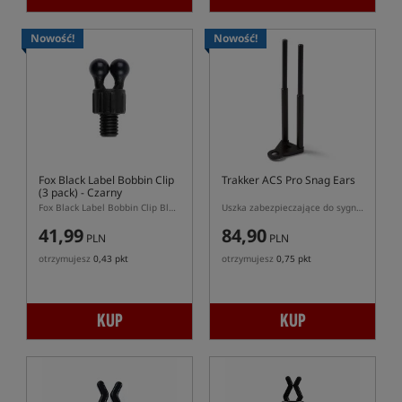
Nowość!
Nowość!
Fox Black Label Bobbin Clip
Trakker ACS Pro Snag Ears
(3 pack)
- Czarny
Fox Black Label Bobbin Clip Black 3 pack – czarne klipsy do hangerów Fox
Uszka zabezpieczające do sygnalizatora Trakker ACS Pro
41,99
84,90
PLN
PLN
otrzymujesz
0,43 pkt
otrzymujesz
0,75 pkt
KUP
KUP