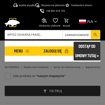
Szybka wysyłka
Bezpieczne płatności
Zadowoleni klienci
+48 883 474 729
PLN
śledzenie
ulubione
koszyk
zaawansowane
ODSTĄP OD
MENU
ZALOGUJ SIĘ
UMOWY TUTAJ »
ROCKWORLD
Wędkarstwo Karpiowe
Sprzęt do łowienia karpi
Sygnalizatory br
tylko produkty na
"naszym magazynie"
FILTRUJ