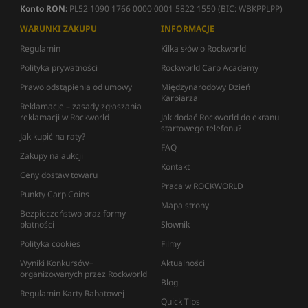
Konto RON:
PL52 1090 1766 0000 0001 5822 1550 (BIC: WBKPPLPP)
WARUNKI ZAKUPU
INFORMACJE
Regulamin
Kilka słów o Rockworld
Polityka prywatności
Rockworld Carp Academy
Prawo odstąpienia od umowy
Międzynarodowy Dzień
Karpiarza
Reklamacje – zasady zgłaszania
reklamacji w Rockworld
Jak dodać Rockworld do ekranu
startowego telefonu?
Jak kupić na raty?
FAQ
Zakupy na aukcji
Kontakt
Ceny dostaw towaru
Praca w ROCKWORLD
Punkty Carp Coins
Mapa strony
Bezpieczeństwo oraz formy
płatności
Słownik
Polityka cookies
Filmy
Wyniki Konkursów+
Aktualności
organizowanych przez Rockworld
Blog
Regulamin Karty Rabatowej
Quick Tips