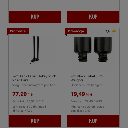
KUP
KUP
Promocja
Promocja
5,0
Fox Black Label Hokey Stick
Fox Black Label Slim
Snag Ears
Weights
Snag Bary z uchwytem pod hanger
Obciążenie do hangera
77,99
19,49
PLN
PLN
Cena kat.:
98,99
/ -21%
Cena kat.:
22,49
/ -13%
Min. cena z 30 dni przed
Min. cena z 30 dni przed
obniżką: 77.99
obniżką: 19.49
KUP
KUP