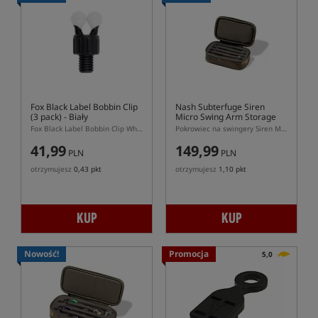
Fox Black Label Bobbin Clip
Nash Subterfuge Siren
(3 pack)
- Biały
Micro Swing Arm Storage
Case
Fox Black Label Bobbin Clip White 3 pack – białe klipsy do hangerów Fox
Pokrowiec na swingery Siren Micro Swing Arm
41,99
149,99
PLN
PLN
otrzymujesz
0,43 pkt
otrzymujesz
1,10 pkt
KUP
KUP
Nowość!
Promocja
5,0