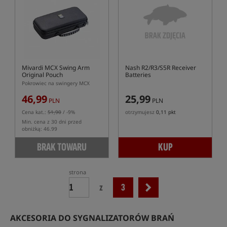
Mivardi MCX Swing Arm
Nash R2/R3/S5R Receiver
Original Pouch
Batteries
Pokrowiec na swingery MCX
46,99
25,99
PLN
PLN
Cena kat.:
51,90
/ -9%
otrzymujesz
0,11 pkt
Min. cena z 30 dni przed
obniżką: 46.99
BRAK TOWARU
KUP
strona
z
3
AKCESORIA DO SYGNALIZATORÓW BRAŃ