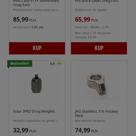
Avid Carp VTX+ Illuminated
Fox Black Label Snag Ears
Snag Ears
Podświetlane uszka snag ears do sygnalizatorów brań VTX+
Stabilizator do wędek
85,99
65,99
PLN
PLN
otrzymujesz
0,89 pkt
Cena kat.:
89,99
/ -27%
Min. cena z 30 dni przed
obniżką: 65.99
KUP
KUP
Bestseller!
5,0
Solar IPRO Drag Weights
JAG Stainless 316 Hockey
Stick
Komplet ciężarków do głowic IPRO
Mocowanie hangera
32,99
74,99
PLN
PLN