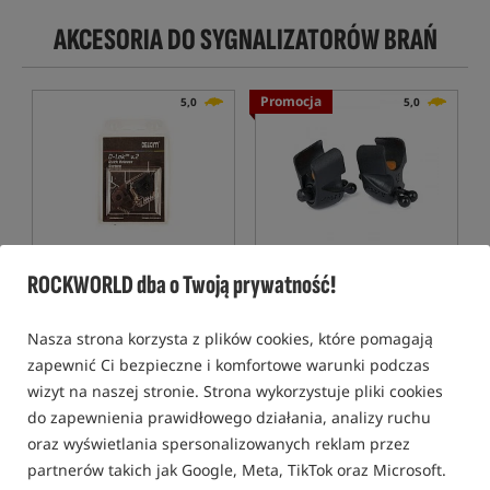
AKCESORIA DO SYGNALIZATORÓW BRAŃ
Promocja
5,0
5,0
DELKIM D-Lock Quick
Fox Black Label Adjustable
ROCKWORLD dba o Twoją prywatność!
Release System - Complete
Line Clips
(TXi-D)
System szybkiego mocowania
Regulowany klips na wedkę
52,99
35,99
Nasza strona korzysta z plików cookies, które pomagają
PLN
PLN
zapewnić Ci bezpieczne i komfortowe warunki podczas
otrzymujesz
0,39 pkt
Cena kat.:
44,99
/ -20%
wizyt na naszej stronie. Strona wykorzystuje pliki cookies
Min. cena z 30 dni przed
obniżką: 35.99
do zapewnienia prawidłowego działania, analizy ruchu
KUP
KUP
oraz wyświetlania spersonalizowanych reklam przez
partnerów takich jak Google, Meta, TikTok oraz Microsoft.