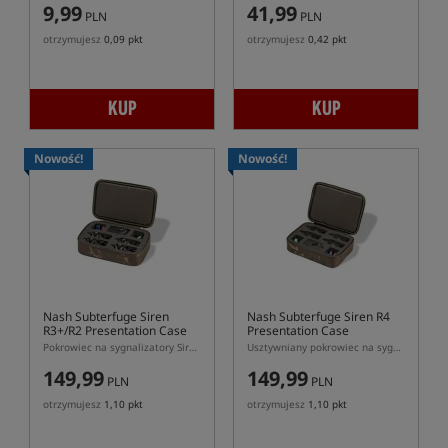
9,99
41,99
PLN
PLN
otrzymujesz
0,09 pkt
otrzymujesz
0,42 pkt
KUP
KUP
Nowość!
Nowość!
Nash Subterfuge Siren
Nash Subterfuge Siren R4
R3+/R2 Presentation Case
Presentation Case
Pokrowiec na sygnalizatory Siren R3+/R2
Usztywniany pokrowiec na sygnalizatory Siren R4 z centralką
149,99
149,99
PLN
PLN
otrzymujesz
1,10 pkt
otrzymujesz
1,10 pkt