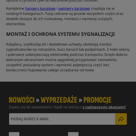
sposób trzymania żyłki do warunków podczas zasiadki.
Kompletne
hangery karpiowe
i
swingery karpiowe
znajdują się w
osobnych kategoriach. Tutaj zebrane są przede wszystkim części oraz
dodatki służące do ich rozbudowy, montażu i wymiany zużytych
elementów.
MONTAŻ I OCHRONA SYSTEMU SYGNALIZACJI
Adaptery, szybkozłączki i dodatkowe uchwyty ułatwiają montaż
sygnalizatorów na rod podzie, buzz barach lub podpórkach. Z kolei osłony
i pokrowce zabezpieczają elektronikę podczas transportu. Dzięki dobrze
dobranym akcesoriom można wygodniej przygotować stanowisko,
uzupełnić posiadany system i wymienić pojedynczą część bez
konieczności kupowania całego urządzenia od nowa.
NOWOŚCI
»
WYPRZEDAŻE
»
PROMOCJE
Zapisz się do newslettera i bądź na bieżąco
z najlepszymi okazjami!