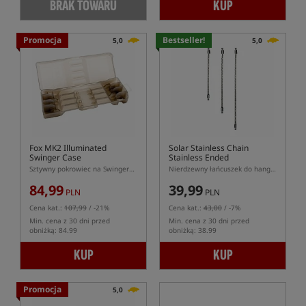
BRAK TOWARU
KUP
Promocja
Bestseller!
5,0
5,0
Fox MK2 Illuminated
Solar Stainless Chain
Swinger Case
Stainless Ended
Sztywny pokrowiec na Swingery FOX MK2 Iluminated
Nierdzewny łańcuszek do hangerów
84,99
39,99
PLN
PLN
Cena kat.:
107,99
/ -21%
Cena kat.:
43,00
/ -7%
Min. cena z 30 dni przed
Min. cena z 30 dni przed
obniżką: 84.99
obniżką: 38.99
KUP
KUP
Promocja
5,0