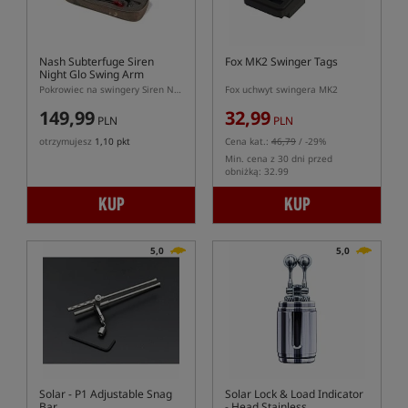
Nash Subterfuge Siren
Fox MK2 Swinger Tags
Night Glo Swing Arm
Storage Case
Pokrowiec na swingery Siren Night Glo Swing Arm
Fox uchwyt swingera MK2
149,99
32,99
PLN
PLN
otrzymujesz
1,10 pkt
Cena kat.:
46,79
/ -29%
Min. cena z 30 dni przed
obniżką: 32.99
KUP
KUP
5,0
5,0
Solar - P1 Adjustable Snag
Solar Lock & Load Indicator
Bar
- Head Stainless