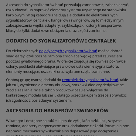
Akcesoria do sygnalizatorów brań pozwalają zamontować, zabezpieczyć,
rozbudować lub naprawić elementy systemu używanego na stanowisku
karpiowym. W tej kategorii znajdują się dodatki do elektronicznych
sygnalizatorów, centralek, hangerów i swingerów. Są to między innymi
zabezpieczenia wędki, adaptery, szybkozłączki, osłony transportowe,
klipsy do żyłki, dodatkowe obciążenia oraz części zamienne.
DODATKI DO SYGNALIZATORÓW I CENTRALEK
Do elektronicznych
pojedynczych sygnalizatorów brań
można dobrać
snag earsy, czyli boczne ramiona chroniące wędkę przed zsunięciem
podczas gwałtownego brania. W ofercie znajdują się również pokrowce i
osłony, podkładki ułatwiające prawidłowe ustawienie sygnalizatora,
elementy mocujące, uszczelki oraz wybrane części zamienne.
Osobną grupę tworzą dodatki do
centralek do sygnalizatorów brań
, takie
jak etui, wymienne elementy obudowy, soczewki diod czy dedykowane
źródła zasilania. Wiele takich produktów pasuje wyłącznie do
konkretnego modelu lub serii, dlatego przed zakupem trzeba sprawdzić
ich zgodność z posiadanym systemem.
AKCESORIA DO HANGERÓW I SWINGERÓW
W kategorii dostępne są także klipsy do żyłki, łańcuszki, linki, sztywne
ramiona, adaptery magnetyczne oraz dodatkowe ciężarki. Pozwalają one
naprawić mechaniczny wskaźnik albo dopasować jego dociążenie i