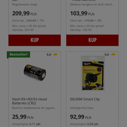
Regulowane snagi
Głowica hangera ze stali nierdzewnej
209,99
103,99
PLN
PLN
Cena kat.:
225,00
/ -7%
Cena kat.:
113,00
/ -8%
Min. cena z 30 dni przed
Min. cena z 30 dni przed
obniżką: 204.99
obniżką: 100.99
KUP
KUP
Bestseller!
5,0
5,0
Nash R3+/R2/S5 Head
DELKIM Smart Clip
Batteries (CR2)
Bateria dedykowana do sygnalizatorów Nash
Inteligentny klips
25,99
92,99
PLN
PLN
otrzymujesz
0,11 pkt
otrzymujesz
0,68 pkt