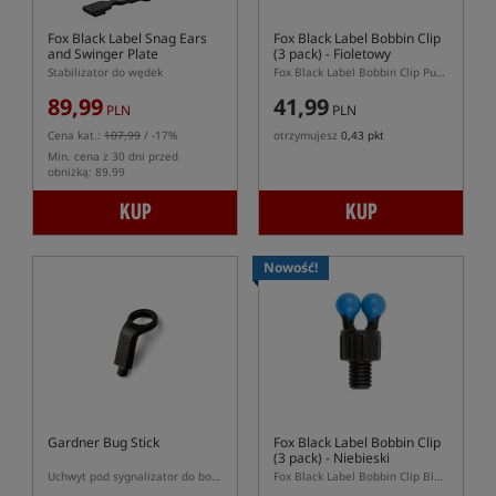
Fox Black Label Snag Ears
Fox Black Label Bobbin Clip
and Swinger Plate
(3 pack)
- Fioletowy
Stabilizator do wędek
Fox Black Label Bobbin Clip Purple 3 pack – fioletowe klipsy do hangerów Fox
89,99
41,99
PLN
PLN
Cena kat.:
107,99
/ -17%
otrzymujesz
0,43 pkt
Min. cena z 30 dni przed
obniżką: 89.99
KUP
KUP
Nowość!
Gardner Bug Stick
Fox Black Label Bobbin Clip
(3 pack)
- Niebieski
Uchwyt pod sygnalizator do bobbina Gardner Bug Stick
Fox Black Label Bobbin Clip Blue 3 pack – niebieskie klipsy do hangerów Fox