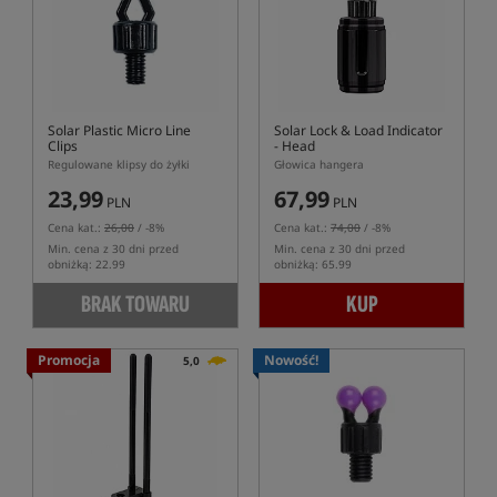
Solar Plastic Micro Line
Solar Lock & Load Indicator
Clips
- Head
Regulowane klipsy do żyłki
Głowica hangera
23,99
67,99
PLN
PLN
Cena kat.:
26,00
/ -8%
Cena kat.:
74,00
/ -8%
Min. cena z 30 dni przed
Min. cena z 30 dni przed
obniżką: 22.99
obniżką: 65.99
BRAK TOWARU
KUP
Promocja
Nowość!
5,0