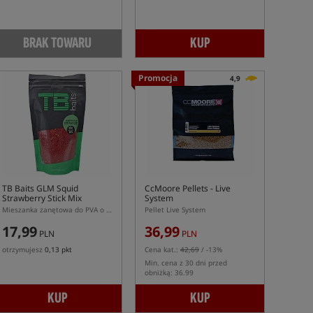
BRAK TOWARU
KUP
Promocja
4,9
TB Baits GLM Squid
CcMoore Pellets - Live
Strawberry Stick Mix
System
Mieszanka zanętowa do PVA o zapachu GLM kałamarnicy i truskawki
Pellet Live System
17,99
36,99
PLN
PLN
otrzymujesz
0,13 pkt
Cena kat.:
42,69
/ -13%
Min. cena z 30 dni przed
obniżką: 36.99
KUP
KUP