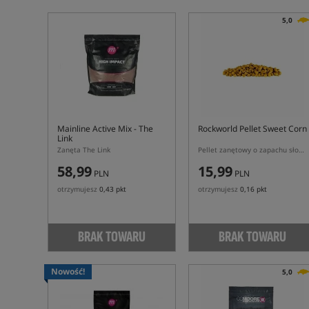
5,0
Mainline Active Mix - The
Rockworld Pellet Sweet Corn
Link
Zanęta The Link
Pellet zanętowy o zapachu słodkiej kukurydzy
58,99
15,99
PLN
PLN
otrzymujesz
0,43 pkt
otrzymujesz
0,16 pkt
BRAK TOWARU
BRAK TOWARU
Nowość!
5,0