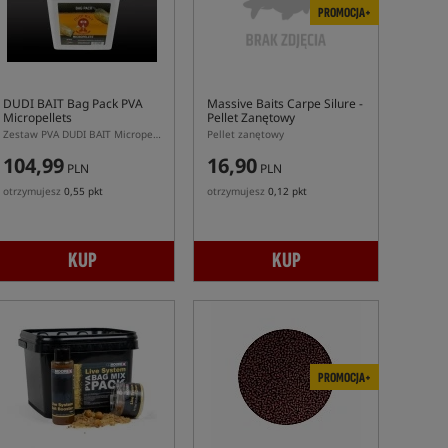
PROMOCJA+
DUDI BAIT Bag Pack PVA
Massive Baits Carpe Silure
-
Micropellets
Pellet Zanętowy
Zestaw PVA DUDI BAIT Micropellets Pack z mikropelletem i atraktorem
Pellet zanętowy
104,99
16,90
PLN
PLN
otrzymujesz
0,55 pkt
otrzymujesz
0,12 pkt
KUP
KUP
PROMOCJA+