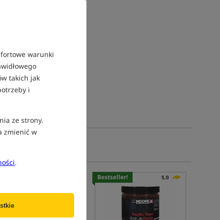
mfortowe warunki
rawidłowego
w takich jak
otrzeby i
nia ze strony.
a zmienić w
ności
.
Nowość!
Bestseller!
5,0
stkie