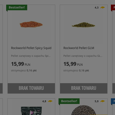
Bestseller!
4,3
Rockworld Pellet Spicy Squid
Rockworld Pellet GLM
Pellet zanętowy o zapachu Spicy quid
Pellet zanętowy o zapachu GLM (małży nowozelandzkiej)
15,99
15,99
PLN
PLN
otrzymujesz
0,16 pkt
otrzymujesz
0,16 pkt
BRAK TOWARU
BRAK TOWARU
Bestseller!
4,8
5,0