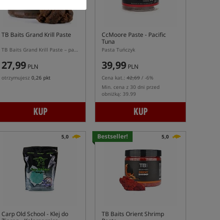
TB Baits Grand Krill Paste
CcMoore Paste - Pacific
Tuna
TB Baits Grand Krill Paste – pasta do kulek proteinowych
Pasta Tuńczyk
27,99
39,99
PLN
PLN
otrzymujesz
0,26 pkt
Cena kat.:
42,69
/ -6%
Min. cena z 30 dni przed
obniżką: 39.99
KUP
KUP
Bestseller!
5,0
5,0
Carp Old School
- Klej do
TB Baits Orient Shrimp