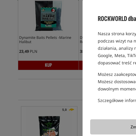
ROCKWORLD dba 
Nasza strona korzy
Dynamite Baits Pellets -Marine
Dynamite Baits Carp Pellets -
podczas wizyt na n
Halibut
Robin Red
działania, analizy
23,49
PLN
38,99
PLN
Google, Meta, TikT
dopasować treść r
KUP
KUP
Możesz zaakceptowa
Możesz dostosować
dowolnym momenc
Szczegółowe infor
5,0
Zm
PROMOCJA