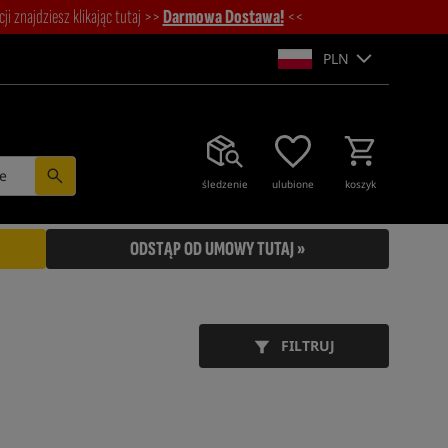
i znajdziesz klikając tutaj >>
Darmowa Dostawa!
<<
PLN
e
śledzenie
ulubione
koszyk
ODSTĄP OD UMOWY TUTAJ »
FILTRUJ