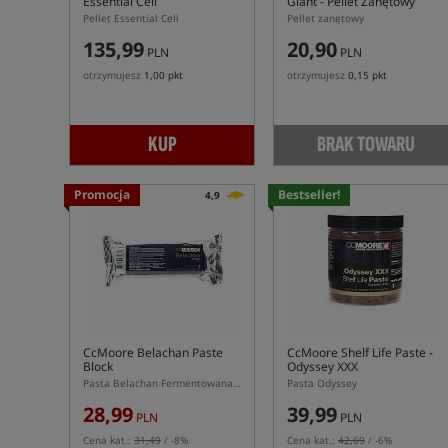
Essential Cell
Giant
- Pellet Zanętowy
Pellet Essential Cell
Pellet zanętowy
135,99
20,90
PLN
PLN
otrzymujesz
1,00 pkt
otrzymujesz
0,15 pkt
KUP
BRAK TOWARU
Promocja
Bestseller!
4,9
CcMoore Belachan Paste
CcMoore Shelf Life Paste -
Block
Odyssey XXX
Pasta Belachan Fermentowana Krewetka
Pasta Odyssey
28,99
39,99
PLN
PLN
Cena kat.:
31,49
/ -8%
Cena kat.:
42,69
/ -6%