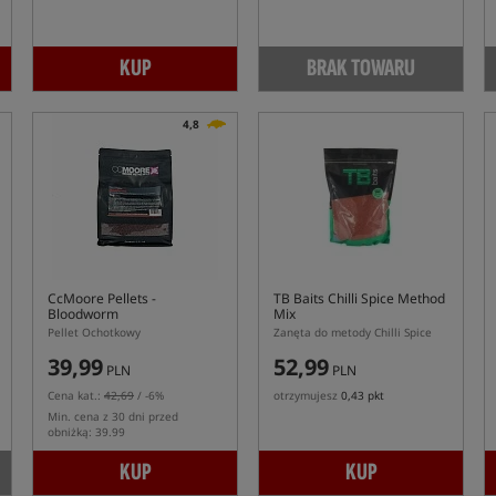
KUP
BRAK TOWARU
4,8
CcMoore Pellets -
TB Baits Chilli Spice Method
Bloodworm
Mix
Pellet Ochotkowy
Zanęta do metody Chilli Spice
39,99
52,99
PLN
PLN
Cena kat.:
42,69
/ -6%
otrzymujesz
0,43 pkt
Min. cena z 30 dni przed
obniżką: 39.99
KUP
KUP