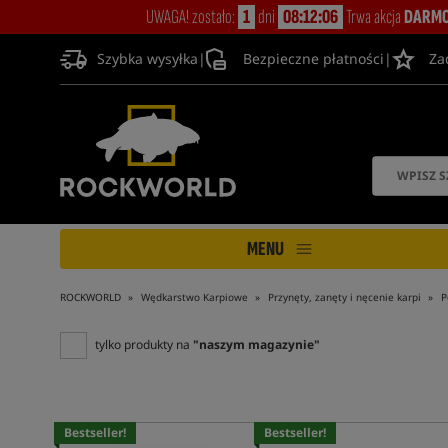
UWAGA! zostało:
1
dni
08:12:05
Trwa akcja
DARMO
Szybka wysyłka
|
Bezpieczne płatności
|
Za
MENU
ROCKWORLD
Wędkarstwo Karpiowe
Przynęty, zanęty i nęcenie karpi
P
tylko produkty na
"naszym magazynie"
Bestseller!
Bestseller!