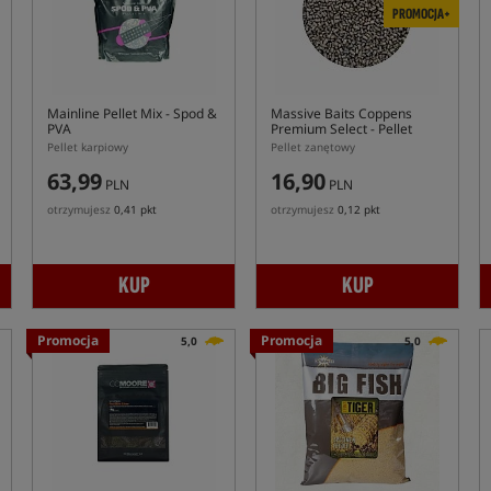
PROMOCJA+
Mainline Pellet Mix - Spod &
Massive Baits Coppens
PVA
Premium Select
- Pellet
Zanętowy
Pellet karpiowy
Pellet zanętowy
63,99
16,90
PLN
PLN
otrzymujesz
0,41 pkt
otrzymujesz
0,12 pkt
KUP
KUP
Promocja
Promocja
5,0
5,0