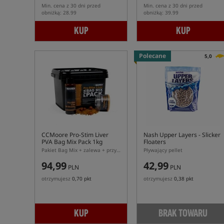
Min. cena z 30 dni przed
Min. cena z 30 dni przed
obniżką: 28.99
obniżką: 39.99
KUP
KUP
Polecane
5,0
CCMoore Pro-Stim Liver
Nash Upper Layers - Slicker
PVA Bag Mix Pack 1kg
Floaters
Pakiet Bag Mix + zalewa + przynęty
Pływający pellet
94,99
42,99
PLN
PLN
otrzymujesz
0,70 pkt
otrzymujesz
0,38 pkt
KUP
BRAK TOWARU