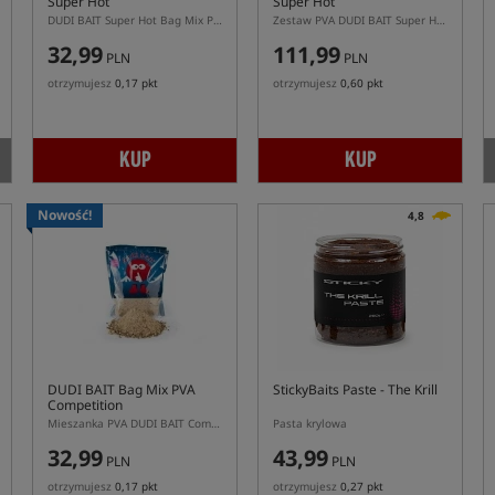
Super Hot
Super Hot
DUDI BAIT Super Hot Bag Mix PVA 1kg – mieszanka do worków PVA
Zestaw PVA DUDI BAIT Super Hot Pack z zanętą i atraktorem
32,99
111,99
PLN
PLN
otrzymujesz
0,17 pkt
otrzymujesz
0,60 pkt
KUP
KUP
Nowość!
4,8
DUDI BAIT Bag Mix PVA
StickyBaits Paste - The Krill
Competition
Mieszanka PVA DUDI BAIT Competition
Pasta krylowa
32,99
43,99
PLN
PLN
otrzymujesz
0,17 pkt
otrzymujesz
0,27 pkt