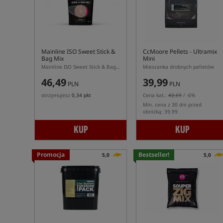
Mainline ISO Sweet Stick &
CcMoore Pellets - Ultramix
Bag Mix
Mini
Mainline ISO Sweet Stick & Bag Mix – aktywna mieszanka PVA 1 kg
Mieszanka drobnych pelletów
46,49
39,99
PLN
PLN
otrzymujesz
0,34 pkt
Cena kat.:
42,69
/ -6%
Min. cena z 30 dni przed
obniżką: 39.99
KUP
KUP
Promocja
Bestseller!
5,0
5,0