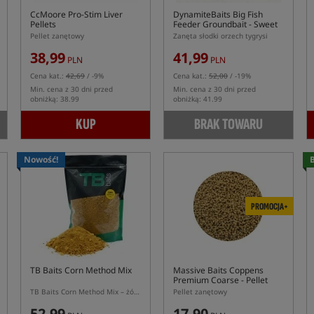
CcMoore Pro-Stim Liver
DynamiteBaits Big Fish
Pellets
Feeder Groundbait - Sweet
Tiger
Pellet zanętowy
Zanęta słodki orzech tygrysi
38,99
41,99
PLN
PLN
Cena kat.:
42,69
/ -9%
Cena kat.:
52,00
/ -19%
Min. cena z 30 dni przed
Min. cena z 30 dni przed
obniżką: 38.99
obniżką: 41.99
KUP
BRAK TOWARU
Nowość!
B
PROMOCJA+
TB Baits Corn Method Mix
Massive Baits Coppens
Premium Coarse
- Pellet
Zanętowy
TB Baits Corn Method Mix – żółta zanęta karpiowa do metody 2 kg
Pellet zanętowy
52,99
17,90