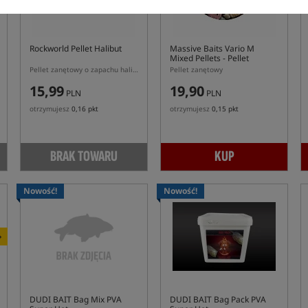
Rockworld Pellet Halibut
Massive Baits Vario M
Mixed Pellets
- Pellet
Zanętowy
Pellet zanętowy o zapachu halibuta
Pellet zanętowy
15,99
19,90
PLN
PLN
otrzymujesz
0,16 pkt
otrzymujesz
0,15 pkt
BRAK TOWARU
KUP
Nowość!
Nowość!
+
DUDI BAIT Bag Mix PVA
DUDI BAIT Bag Pack PVA