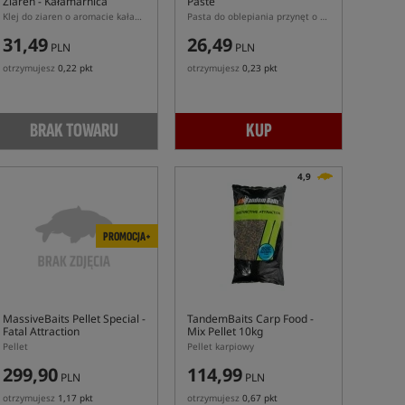
Ziaren - Kałamarnica
Paste
Klej do ziaren o aromacie kałamarnicy
Pasta do oblepiania przynęt o zapachu Orient Shrimp
31,49
26,49
PLN
PLN
otrzymujesz
0,22 pkt
otrzymujesz
0,23 pkt
BRAK TOWARU
KUP
4,9
PROMOCJA+
MassiveBaits Pellet Special -
TandemBaits Carp Food -
Fatal Attraction
Mix Pellet 10kg
Pellet
Pellet karpiowy
299,90
114,99
PLN
PLN
otrzymujesz
1,17 pkt
otrzymujesz
0,67 pkt