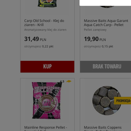
Carp Old School
- Klej do
Massive Baits Aqua Garant
ziaren - Krill
Aqua Catch Carp
- Pellet
Zanętowy
Aromatyzowany klej do ziaren
Pellet zanętowy
31,49
19,90
PLN
PLN
otrzymujesz
0,22 pkt
otrzymujesz
0,15 pkt
KUP
BRAK TOWARU
4,5
PROMOCJA
Mainline Response Pellet -
Massive Baits Coppens