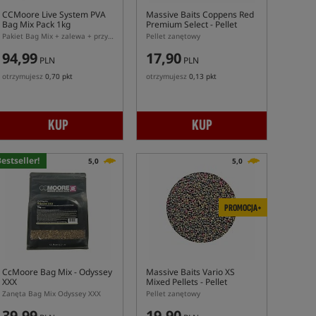
CCMoore Live System PVA
Massive Baits Coppens Red
Bag Mix Pack 1kg
Premium Select
- Pellet
Zanętowy
Pakiet Bag Mix + zalewa + przynęty
Pellet zanętowy
94,99
17,90
PLN
PLN
otrzymujesz
0,70 pkt
otrzymujesz
0,13 pkt
KUP
KUP
estseller!
5,0
5,0
PROMOCJA+
CcMoore Bag Mix - Odyssey
Massive Baits Vario XS
XXX
Mixed Pellets
- Pellet
Zanętowy
Zanęta Bag Mix Odyssey XXX
Pellet zanętowy
39,99
19,90