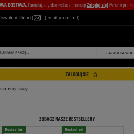
WA DOSTAWA.
Pamiętaj, aby skorzystać z promocji
Zaloguj się!
Warunki promocj
dowoleni klienci
|
[email protected]
zaawansowan
ZALOGUJ SIĘ
ellet, Pasty, Zanęty
ZOBACZ NASZE BESTSELLERY
Bestseller!
Bestseller!