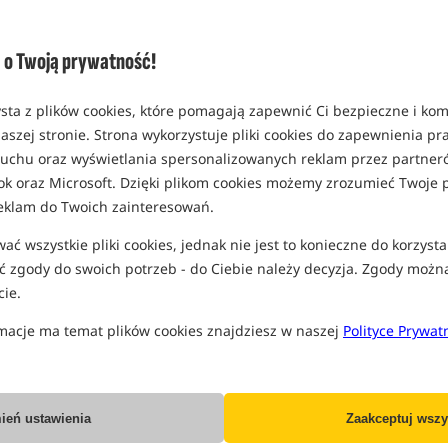
o Twoją prywatność!
sta z plików cookies, które pomagają zapewnić Ci bezpieczne i ko
CcMoore Pellets - Live System
CcMoore Belachan Paste Block
aszej stronie. Strona wykorzystuje pliki cookies do zapewnienia p
 ruchu oraz wyświetlania spersonalizowanych reklam przez partneró
36,99
PLN
28,99
PLN
ok oraz Microsoft. Dzięki plikom cookies możemy zrozumieć Twoje p
eklam do Twoich zainteresowań.
KUP
KUP
ć wszystkie pliki cookies, jednak nie jest to konieczne do korzysta
 zgody do swoich potrzeb - do Ciebie należy decyzja. Zgody możn
ie.
PELLET, PASTY, ZANĘTY
macje ma temat plików cookies znajdziesz w naszej
Polityce Prywat
5,0
5,0
ień ustawienia
Zaakceptuj wszy
+
PROMOCJA+