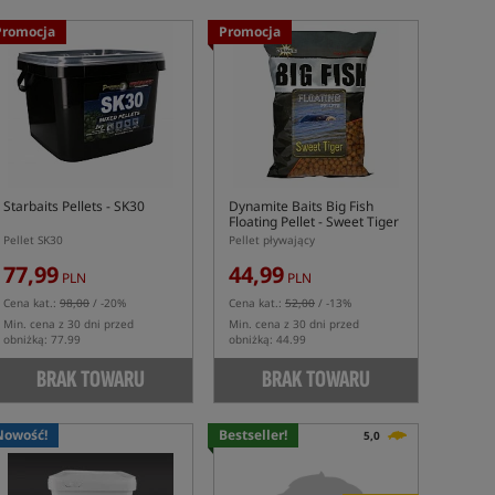
Promocja
Promocja
Starbaits Pellets - SK30
Dynamite Baits Big Fish
Floating Pellet - Sweet Tiger
Pellet SK30
Pellet pływający
77,99
44,99
PLN
PLN
Cena kat.:
98,00
/ -20%
Cena kat.:
52,00
/ -13%
Min. cena z 30 dni przed
Min. cena z 30 dni przed
obniżką: 77.99
obniżką: 44.99
BRAK TOWARU
BRAK TOWARU
Nowość!
Bestseller!
5,0