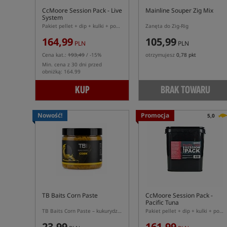
CcMoore Session Pack - Live
Mainline Souper Zig Mix
System
Pakiet pellet + dip + kulki + pop-ups
Zanęta do Zig-Rig
164,99
105,99
PLN
PLN
Cena kat.:
193,49
/ -15%
otrzymujesz
0,78 pkt
Min. cena z 30 dni przed
obniżką: 164.99
KUP
BRAK TOWARU
Nowość!
Promocja
5,0
TB Baits Corn Paste
CcMoore Session Pack -
Pacific Tuna
TB Baits Corn Paste – kukurydziana pasta do oblepiania przynęt
Pakiet pellet + dip + kulki + pop-ups
23,99
161,99