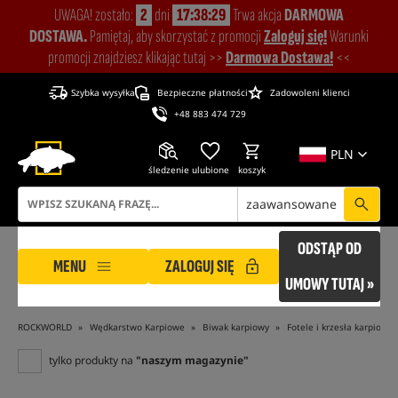
UWAGA! zostało:
2
dni
17:38:28
Trwa akcja
DARMOWA
DOSTAWA.
Pamiętaj, aby skorzystać z promocji
Zaloguj się!
Warunki
promocji znajdziesz klikając tutaj >>
Darmowa Dostawa!
<<
Szybka wysyłka
Bezpieczne płatności
Zadowoleni klienci
+48 883 474 729
PLN
śledzenie
ulubione
koszyk
zaawansowane
ODSTĄP OD
MENU
ZALOGUJ SIĘ
UMOWY TUTAJ »
ROCKWORLD
Wędkarstwo Karpiowe
Biwak karpiowy
Fotele i krzesła karpiowe
tylko produkty na
"naszym magazynie"