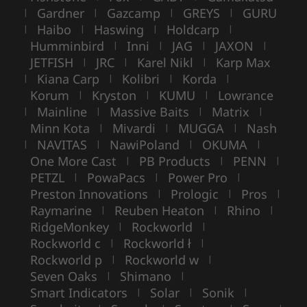
Gardner
Gazcamp
GREYS
GURU
|
|
|
|
Haibo
Haswing
Holdcarp
|
|
|
|
Humminbird
Inni
JAG
JAXON
|
|
|
|
JETFISH
JRC
Karel Nikl
Karp Max
|
|
|
Kiana Carp
Kolibri
Korda
|
|
|
|
Korum
Kryston
KUMU
Lowrance
|
|
|
Mainline
Massive Baits
Matrix
|
|
|
|
Minn Kota
Mivardi
MUGGA
Nash
|
|
|
NAVITAS
NawiPoland
OKUMA
|
|
|
|
One More Cast
PB Products
PENN
|
|
|
PETZL
PowaPacs
Power Pro
|
|
|
Preston Innovations
Prologic
Pros
|
|
|
Raymarine
Reuben Heaton
Rhino
|
|
|
RidgeMonkey
Rockworld
|
|
Rockworld c
Rockworld ł
|
|
Rockworld p
Rockworld w
|
|
Seven Oaks
Shimano
|
|
Smart Indicators
Solar
Sonik
|
|
|