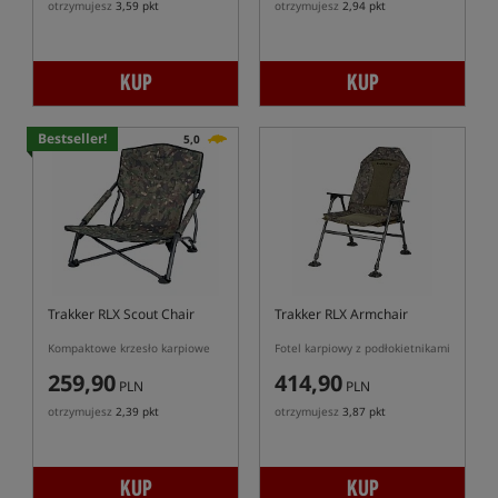
otrzymujesz
3,59 pkt
otrzymujesz
2,94 pkt
KUP
KUP
Bestseller!
5,0
Trakker RLX Scout Chair
Trakker RLX Armchair
Kompaktowe krzesło karpiowe
Fotel karpiowy z podłokietnikami
259,90
414,90
PLN
PLN
otrzymujesz
2,39 pkt
otrzymujesz
3,87 pkt
KUP
KUP