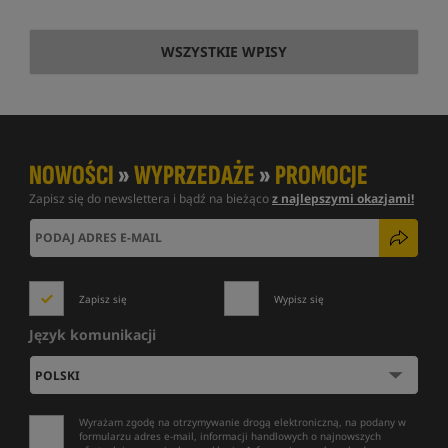
WSZYSTKIE WPISY
NOWOŚCI
»
WYPRZEDAŻE
»
PROMOCJE
Zapisz się do newslettera i bądź na bieżąco
z najlepszymi okazjami!
Zapisz się
Wypisz się
Język komunikacji
Wyrażam zgodę na otrzymywanie drogą elektroniczną, na podany w
formularzu adres e-mail, informacji handlowych o najnowszych