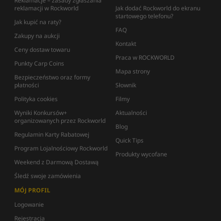
Reklamacje – zasady zgłaszania
reklamacji w Rockworld
Jak dodać Rockworld do ekranu
startowego telefonu?
Jak kupić na raty?
FAQ
Zakupy na aukcji
Kontakt
Ceny dostaw towaru
Praca w ROCKWORLD
Punkty Carp Coins
Mapa strony
Bezpieczeństwo oraz formy
płatności
Słownik
Polityka cookies
Filmy
Wyniki Konkursów+
Aktualności
organizowanych przez Rockworld
Blog
Regulamin Karty Rabatowej
Quick Tips
Program Lojalnościowy Rockworld
Produkty wycofane
Weekend z Darmową Dostawą
Śledź swoje zamówienia
MÓJ PROFIL
Logowanie
Rejestracja