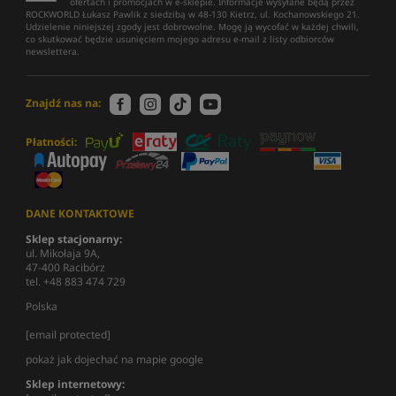
ofertach i promocjach w e-sklepie. Informacje wysyłane będą przez
ROCKWORLD Łukasz Pawlik z siedzibą w 48-130 Kietrz, ul. Kochanowskiego 21.
Udzielenie niniejszej zgody jest dobrowolne. Mogę ją wycofać w każdej chwili,
co skutkować będzie usunięciem mojego adresu e-mail z listy odbiorców
newslettera.
Znajdź nas na:
Płatności:
DANE KONTAKTOWE
Sklep stacjonarny:
ul. Mikołaja 9A,
47-400 Racibórz
tel. +48 883 474 729
Polska
[email protected]
pokaż jak dojechać na mapie google
Sklep internetowy: