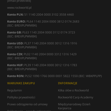
[email protected]
www.rockworld.pl
Konto PLN:
51 1140 2004 0000 3102 3558 4460
Konto EURO:
PL64 1140 2004 0000 3812 0174 2683
(BIC: BREXPLPWMBK)
Konto GB:
PL63 1140 2004 0000 3112 0174 3723
(BIC: BREXPLPWMBK)
Konto USD:
PL37 1140 2004 0000 3012 1316 1916
(BIC: BREXPLPWMBK)
Konto CZK:
PL02 1140 2004 0000 3312 1316 1429
(BIC: BREXPLPWMBK)
Konto HUF:
PL39 1140 2004 0000 3012 1316 1783
(BIC: BREXPLPWMBK)
Konto RON:
PL52 1090 1766 0000 0001 5822 1550 (BIC: WBKPPLPP)
WARUNKI ZAKUPU
INFORMACJE
Regulamin
Kilka słów o Rockworld
Polityka prywatności
Rockworld Carp Academy
Prawo odstąpienia od umowy
Międzynarodowy Dzień
Karpiarza