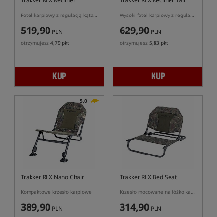
Trakker RLX Recliner
Trakker RLX Recliner Tall
Fotel karpiowy z regulacją kąta oparcia
Wysoki fotel karpiowy z regulacją kąta oparcia
519,90
629,90
PLN
PLN
otrzymujesz
4,79 pkt
otrzymujesz
5,83 pkt
KUP
KUP
5,0
Trakker RLX Nano Chair
Trakker RLX Bed Seat
Kompaktowe krzesło karpiowe
Krzesło mocowane na łóżko karpiowe
389,90
314,90
PLN
PLN