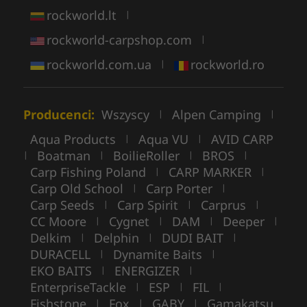
rockworld.lt
|
rockworld-carpshop.com
|
rockworld.com.ua
rockworld.ro
|
Producenci:
Wszyscy
Alpen Camping
|
|
Aqua Products
Aqua VU
AVID CARP
|
|
Boatman
BoilieRoller
BROS
|
|
|
|
Carp Fishing Poland
CARP MARKER
|
|
Carp Old School
Carp Porter
|
|
Carp Seeds
Carp Spirit
Carprus
|
|
|
CC Moore
Cygnet
DAM
Deeper
|
|
|
|
Delkim
Delphin
DUDI BAIT
|
|
|
DURACELL
Dynamite Baits
|
|
EKO BAITS
ENERGIZER
|
|
EnterpriseTackle
ESP
FIL
|
|
|
Fishstone
Fox
GABY
Gamakatsu
|
|
|