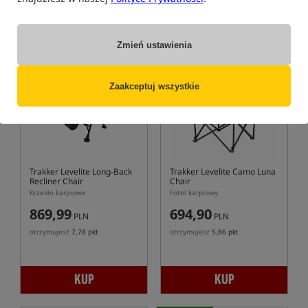
KUP
KUP
Zmień ustawienia
5,0
3,0
Zaakceptuj wszystkie
Trakker Levelite Long-Back
Trakker Levelite Camo Luna
Recliner Chair
Chair
Krzesło karpiowe
Fotel karpiowy
869,99
694,90
PLN
PLN
otrzymujesz
7,78 pkt
otrzymujesz
5,86 pkt
KUP
KUP