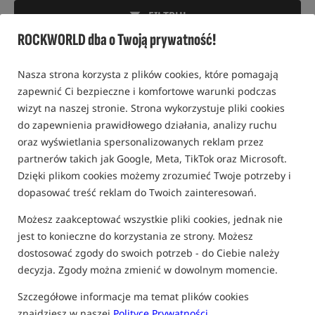
FILTRUJ
ROCKWORLD dba o Twoją prywatność!
Nasza strona korzysta z plików cookies, które pomagają
FOTELE KARPIOWE TRAKKER
zapewnić Ci bezpieczne i komfortowe warunki podczas
wizyt na naszej stronie. Strona wykorzystuje pliki cookies
Nowość!
do zapewnienia prawidłowego działania, analizy ruchu
oraz wyświetlania spersonalizowanych reklam przez
partnerów takich jak Google, Meta, TikTok oraz Microsoft.
Dzięki plikom cookies możemy zrozumieć Twoje potrzeby i
dopasować treść reklam do Twoich zainteresowań.
Możesz zaakceptować wszystkie pliki cookies, jednak nie
Trakker Levelite Colossus
Trakker Levelite Camo
jest to konieczne do korzystania ze strony. Możesz
Camo Recliner Chair
Longback Recliner
dostosować zgody do swoich potrzeb - do Ciebie należy
Fotel karpiowy Trakker Levelite Colossus Camo z regulowanym oparciem
Fotel karpiowy w kolorze kamuflażu
decyzja. Zgody można zmienić w dowolnym momencie.
1 149,90
1 044,90
PLN
PLN
Szczegółowe informacje ma temat plików cookies
otrzymujesz
9,19 pkt
otrzymujesz
8,84 pkt
znajdziesz w naszej
Polityce Prywatności
.