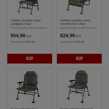
Trakker Levelite Camo
Trakker Levelite Camo
Longback Chair
Transformer Chair
Fotel karpiowy w kolorze kamuflażu
Fotel karpiowy w kolorze kamuflażu z możliwością montażu na ramie łóżka
954,90
824,90
PLN
PLN
otrzymujesz
8,04 pkt
otrzymujesz
6,95 pkt
KUP
KUP