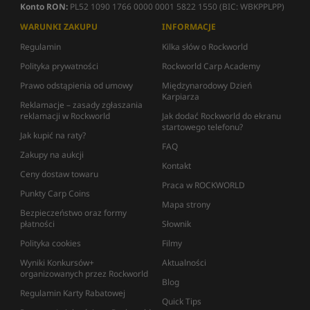
Konto RON:
PL52 1090 1766 0000 0001 5822 1550 (BIC: WBKPPLPP)
WARUNKI ZAKUPU
INFORMACJE
Regulamin
Kilka słów o Rockworld
Polityka prywatności
Rockworld Carp Academy
Prawo odstąpienia od umowy
Międzynarodowy Dzień
Karpiarza
Reklamacje – zasady zgłaszania
reklamacji w Rockworld
Jak dodać Rockworld do ekranu
startowego telefonu?
Jak kupić na raty?
FAQ
Zakupy na aukcji
Kontakt
Ceny dostaw towaru
Praca w ROCKWORLD
Punkty Carp Coins
Mapa strony
Bezpieczeństwo oraz formy
płatności
Słownik
Polityka cookies
Filmy
Wyniki Konkursów+
Aktualności
organizowanych przez Rockworld
Blog
Regulamin Karty Rabatowej
Quick Tips