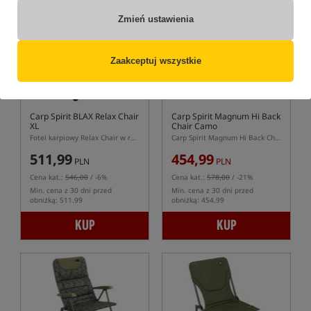
Promocja
Zmień ustawienia
Zaakceptuj wszystkie
Carp Spirit BLAX Relax Chair
Carp Spirit Magnum Hi Back
XL
Chair Camo
Fotel karpiowy Relax Chair w rozmiarze XL serii BLAX
Carp Spirit Magnum Hi Back Chair Camo – fotel karpiowy z wysokim oparciem
511,99
454,99
PLN
PLN
Cena kat.:
546,00
/ -6%
Cena kat.:
578,00
/ -21%
Min. cena z 30 dni przed
Min. cena z 30 dni przed
obniżką: 511.99
obniżką: 454.99
KUP
KUP