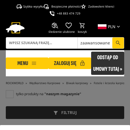
Szybka wysyłka
Bezpieczne płatności
Zadowoleni klienci
+48 883 474 729
PLN
śledzenie
ulubione
koszyk
zaawansowane
ODSTĄP OD
MENU
ZALOGUJ SIĘ
UMOWY TUTAJ »
ROCKWORLD
Wędkarstwo Karpiowe
Biwak karpiowy
Fotele i krzesła karpiowe
tylko produkty na
"naszym magazynie"
FILTRUJ