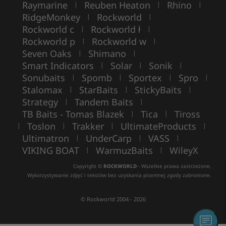
Raymarine
Reuben Heaton
Rhino
|
|
|
RidgeMonkey
Rockworld
|
|
Rockworld c
Rockworld ł
|
|
Rockworld p
Rockworld w
|
|
Seven Oaks
Shimano
|
|
Smart Indicators
Solar
Sonik
|
|
|
Sonubaits
Spomb
Sportex
Spro
|
|
|
|
Stalomax
StarBaits
StickyBaits
|
|
|
Strategy
Tandem Baits
|
|
TB Baits - Tomas Blazek
Tica
Tiross
|
|
Toslon
Trakker
UltimateProducts
|
|
|
|
Ultimatron
UnderCarp
VASS
|
|
|
VIKING BOAT
WarmuzBaits
WileyX
|
|
Copyright ©
ROCKWORLD
- Wszelkie prawa zastrzeżone.
Wykorzystywanie zdjęć i tekstów bez uzyskania pisemnej zgody zabronione.
© Rockworld 2004 - 2026