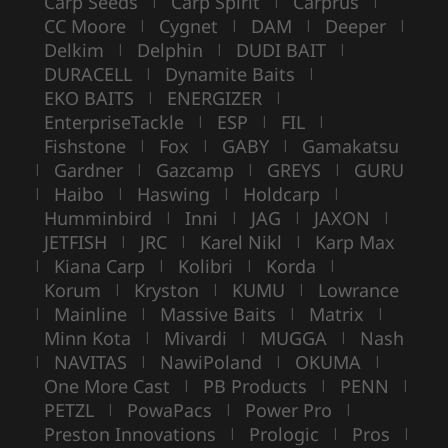
Carp Seeds
Carp Spirit
Carprus
|
|
|
CC Moore
Cygnet
DAM
Deeper
|
|
|
|
Delkim
Delphin
DUDI BAIT
|
|
|
DURACELL
Dynamite Baits
|
|
EKO BAITS
ENERGIZER
|
|
EnterpriseTackle
ESP
FIL
|
|
|
Fishstone
Fox
GABY
Gamakatsu
|
|
|
Gardner
Gazcamp
GREYS
GURU
|
|
|
|
Haibo
Haswing
Holdcarp
|
|
|
|
Humminbird
Inni
JAG
JAXON
|
|
|
|
JETFISH
JRC
Karel Nikl
Karp Max
|
|
|
Kiana Carp
Kolibri
Korda
|
|
|
|
Korum
Kryston
KUMU
Lowrance
|
|
|
Mainline
Massive Baits
Matrix
|
|
|
|
Minn Kota
Mivardi
MUGGA
Nash
|
|
|
NAVITAS
NawiPoland
OKUMA
|
|
|
|
One More Cast
PB Products
PENN
|
|
|
PETZL
PowaPacs
Power Pro
|
|
|
Preston Innovations
Prologic
Pros
|
|
|