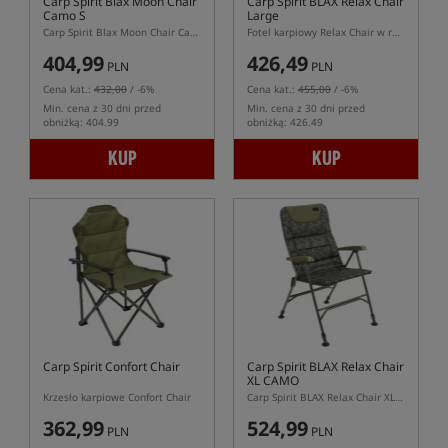
Carp Spirit Blax Moon Chair
Carp Spirit BLAX Relax Chair
Camo S
Large
Carp Spirit Blax Moon Chair Camo S – składany fotel karpiowy z torbą transportową
Fotel karpiowy Relax Chair w rozmiarze Large serii BLAX
404,99
426,49
PLN
PLN
Cena kat.:
432,00
/ -6%
Cena kat.:
455,00
/ -6%
Min. cena z 30 dni przed
Min. cena z 30 dni przed
obniżką: 404.99
obniżką: 426.49
KUP
KUP
Carp Spirit Confort Chair
Carp Spirit BLAX Relax Chair
XL CAMO
Krzesło karpiowe Confort Chair
Carp Spirit BLAX Relax Chair XL CAMO – duży fotel karpiowy
362,99
524,99
PLN
PLN