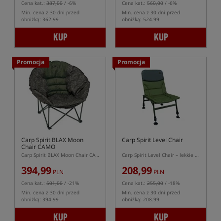
Cena kat.:
387,00
/ -6%
Cena kat.:
560,00
/ -6%
Min. cena z 30 dni przed
Min. cena z 30 dni przed
obniżką: 362.99
obniżką: 524.99
KUP
KUP
Promocja
Promocja
Carp Spirit BLAX Moon
Carp Spirit Level Chair
Chair CAMO
Carp Spirit BLAX Moon Chair CAMO – duży fotel karpiowy z siedziskiem kubełkowym
Carp Spirit Level Chair – lekkie krzesło karpiowe
394,99
208,99
PLN
PLN
Cena kat.:
501,00
/ -21%
Cena kat.:
255,00
/ -18%
Min. cena z 30 dni przed
Min. cena z 30 dni przed
obniżką: 394.99
obniżką: 208.99
KUP
KUP