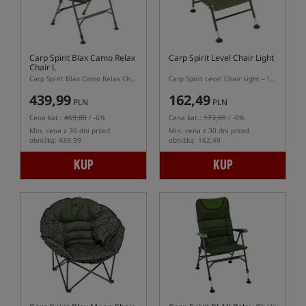
Carp Spirit Blax Camo Relax
Carp Spirit Level Chair Light
Chair L
Carp Spirit Blax Camo Relax Chair L – fotel karpiowy z regulowanym oparciem
Carp Spirit Level Chair Light – lekki fotel wędkarski z regulowanymi nogami
439,99
162,49
PLN
PLN
Cena kat.:
469,00
/ -6%
Cena kat.:
173,00
/ -6%
Min. cena z 30 dni przed
Min. cena z 30 dni przed
obniżką: 439.99
obniżką: 162.49
KUP
KUP