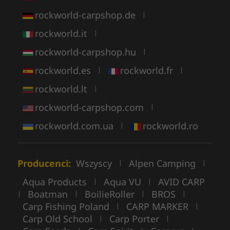
rockworld-carpshop.de
|
rockworld.it
|
rockworld-carpshop.hu
|
rockworld.es
rockworld.fr
|
|
rockworld.lt
|
rockworld-carpshop.com
|
rockworld.com.ua
rockworld.ro
|
Producenci:
Wszyscy
Alpen Camping
|
|
Aqua Products
Aqua VU
AVID CARP
|
|
Boatman
BoilieRoller
BROS
|
|
|
|
Carp Fishing Poland
CARP MARKER
|
|
Carp Old School
Carp Porter
|
|