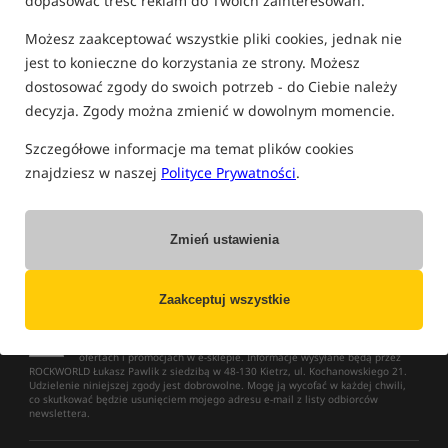
dopasować treść reklam do Twoich zainteresowań.
Możesz zaakceptować wszystkie pliki cookies, jednak nie
jest to konieczne do korzystania ze strony. Możesz
NOWOŚCI
»
WYPRZEDAŻE
»
PROMOCJE
dostosować zgody do swoich potrzeb - do Ciebie należy
Zapisz się do newslettera i bądź na bieżąco
z najlepszymi okazjami!
decyzja. Zgody można zmienić w dowolnym momencie.
Szczegółowe informacje ma temat plików cookies
znajdziesz w naszej
Polityce Prywatności
.
Zapisz się
Wypisz się
Język komunikacji
Zmień ustawienia
Zaakceptuj wszystkie
Wyrażam zgodę na otrzymywanie drogą elektroniczną, na podany w
formularzu adres e-mail, informacji handlowych o najnowszych
ofertach i promocjach w e-sklepie. Informacje wysyłane będą przez
ROCKWORLD Łukasz Pawlik z siedzibą w 48-130 Kietrz, ul. Kochanowskiego 21.
Udzielenie niniejszej zgody jest dobrowolne. Mogę ją wycofać w każdej chwili,
co skutkować będzie usunięciem mojego adresu e-mail z listy odbiorców
newslettera.