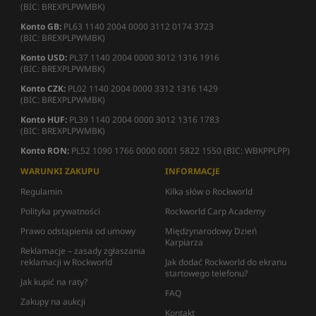
(BIC: BREXPLPWMBK)
Konto GB:
PL63 1140 2004 0000 3112 0174 3723
(BIC: BREXPLPWMBK)
Konto USD:
PL37 1140 2004 0000 3012 1316 1916
(BIC: BREXPLPWMBK)
Konto CZK:
PL02 1140 2004 0000 3312 1316 1429
(BIC: BREXPLPWMBK)
Konto HUF:
PL39 1140 2004 0000 3012 1316 1783
(BIC: BREXPLPWMBK)
Konto RON:
PL52 1090 1766 0000 0001 5822 1550 (BIC: WBKPPLPP)
WARUNKI ZAKUPU
INFORMACJE
Regulamin
Kilka słów o Rockworld
Polityka prywatności
Rockworld Carp Academy
Prawo odstąpienia od umowy
Międzynarodowy Dzień
Karpiarza
Reklamacje – zasady zgłaszania
reklamacji w Rockworld
Jak dodać Rockworld do ekranu
startowego telefonu?
Jak kupić na raty?
FAQ
Zakupy na aukcji
Kontakt