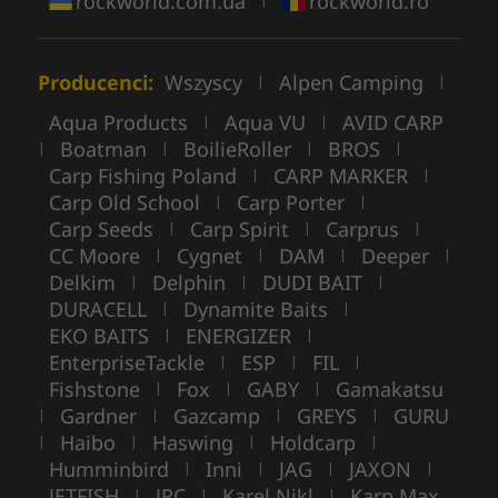
rockworld.com.ua
rockworld.ro
Producenci:
Wszyscy
Alpen Camping
|
|
Aqua Products
Aqua VU
AVID CARP
|
|
Boatman
BoilieRoller
BROS
|
|
|
|
Carp Fishing Poland
CARP MARKER
|
|
Carp Old School
Carp Porter
|
|
Carp Seeds
Carp Spirit
Carprus
|
|
|
CC Moore
Cygnet
DAM
Deeper
|
|
|
|
Delkim
Delphin
DUDI BAIT
|
|
|
DURACELL
Dynamite Baits
|
|
EKO BAITS
ENERGIZER
|
|
EnterpriseTackle
ESP
FIL
|
|
|
Fishstone
Fox
GABY
Gamakatsu
|
|
|
Gardner
Gazcamp
GREYS
GURU
|
|
|
|
Haibo
Haswing
Holdcarp
|
|
|
|
Humminbird
Inni
JAG
JAXON
|
|
|
|
JETFISH
JRC
Karel Nikl
Karp Max
|
|
|