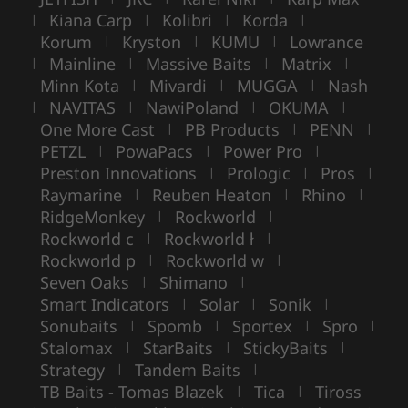
Kiana Carp
Kolibri
Korda
|
|
|
|
Korum
Kryston
KUMU
Lowrance
|
|
|
Mainline
Massive Baits
Matrix
|
|
|
|
Minn Kota
Mivardi
MUGGA
Nash
|
|
|
NAVITAS
NawiPoland
OKUMA
|
|
|
|
One More Cast
PB Products
PENN
|
|
|
PETZL
PowaPacs
Power Pro
|
|
|
Preston Innovations
Prologic
Pros
|
|
|
Raymarine
Reuben Heaton
Rhino
|
|
|
RidgeMonkey
Rockworld
|
|
Rockworld c
Rockworld ł
|
|
Rockworld p
Rockworld w
|
|
Seven Oaks
Shimano
|
|
Smart Indicators
Solar
Sonik
|
|
|
Sonubaits
Spomb
Sportex
Spro
|
|
|
|
Stalomax
StarBaits
StickyBaits
|
|
|
Strategy
Tandem Baits
|
|
TB Baits - Tomas Blazek
Tica
Tiross
|
|