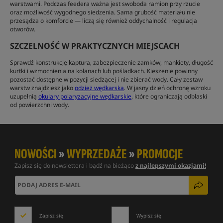
warstwami. Podczas feedera ważna jest swoboda ramion przy rzucie
oraz możliwość wygodnego siedzenia. Sama grubość materiału nie
przesądza o komforcie — liczą się również oddychalność i regulacja
otworów.
SZCZELNOŚĆ W PRAKTYCZNYCH MIEJSCACH
Sprawdź konstrukcję kaptura, zabezpieczenie zamków, mankiety, długość
kurtki i wzmocnienia na kolanach lub pośladkach. Kieszenie powinny
pozostać dostępne w pozycji siedzącej i nie zbierać wody. Cały zestaw
warstw znajdziesz jako
odzież wędkarska
. W jasny dzień ochronę wzroku
uzupełnią
okulary polaryzacyjne wędkarskie
, które ograniczają odblaski
od powierzchni wody.
NOWOŚCI
»
WYPRZEDAŻE
»
PROMOCJE
Zapisz się do newslettera i bądź na bieżąco
z najlepszymi okazjami!
Zapisz się
Wypisz się