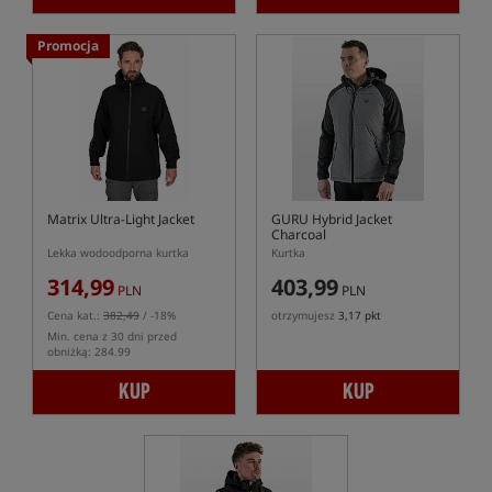
Promocja
Matrix Ultra-Light Jacket
GURU Hybrid Jacket
Charcoal
Lekka wodoodporna kurtka
Kurtka
314,99
403,99
PLN
PLN
Cena kat.:
382,49
/ -18%
otrzymujesz
3,17 pkt
Min. cena z 30 dni przed
obniżką: 284.99
KUP
KUP