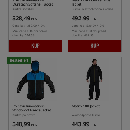
Preston Innovations
Matrix Windblocker Plus
Duratech Softshell Jacket
Jacket
Kurtka softshell
Kurtka wiatrochronna z odszewką sherpa
328,49
492,99
PLN
PLN
Cena kat.:
359,99
/ -9%
Cena kat.:
539,99
/ -9%
Min. cena z 30 dni przed
Min. cena z 30 dni przed
obniżką: 314.99
obniżką: 492.99
KUP
KUP
Bestseller!
Preston Innovations
Matrix 10K Jacket
Windproof Fleece Jacket
Kurtka polarowa
Wodoodporna kurtka
348,99
443,99
PLN
PLN