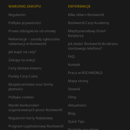
WARUNKI ZAKUPU
INFORMACJE
Regulamin
Kilka słów o Rockworld
Polityka prywatności
Rockworld Carp Academy
Prawo odstąpienia od umowy
Międzynarodowy Dzień
Karpiarza
Reklamacje – zasady zgłaszania
reklamacji w Rockworld
Jak dodać Rockworld do ekranu
startowego telefonu?
Jak kupić na raty?
FAQ
Zakupy na aukcji
Kontakt
Ceny dostaw towaru
Praca w ROCKWORLD
Punkty Carp Coins
Mapa strony
Bezpieczeństwo oraz formy
płatności
Słownik
Polityka cookies
Filmy
Wyniki Konkursów+
Aktualności
organizowanych przez Rockworld
Blog
Regulamin Karty Rabatowej
Quick Tips
Program Lojalnościowy Rockworld
Produkty wycofane