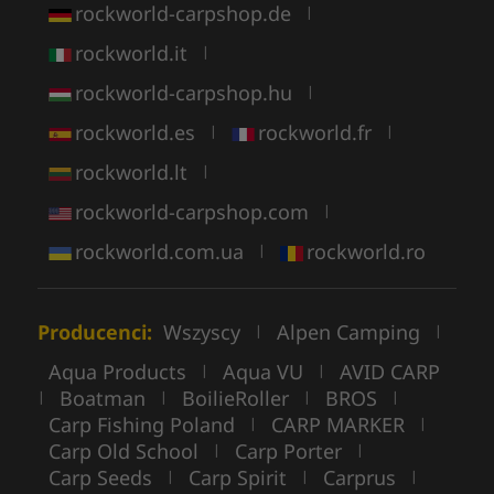
rockworld-carpshop.de
|
rockworld.it
|
rockworld-carpshop.hu
|
rockworld.es
rockworld.fr
|
|
rockworld.lt
|
rockworld-carpshop.com
|
rockworld.com.ua
rockworld.ro
|
Producenci:
Wszyscy
Alpen Camping
|
|
Aqua Products
Aqua VU
AVID CARP
|
|
Boatman
BoilieRoller
BROS
|
|
|
|
Carp Fishing Poland
CARP MARKER
|
|
Carp Old School
Carp Porter
|
|
Carp Seeds
Carp Spirit
Carprus
|
|
|