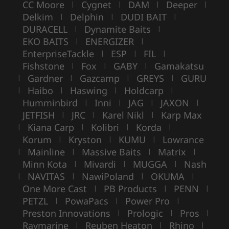
CC Moore
Cygnet
DAM
Deeper
|
|
|
|
Delkim
Delphin
DUDI BAIT
|
|
|
DURACELL
Dynamite Baits
|
|
EKO BAITS
ENERGIZER
|
|
EnterpriseTackle
ESP
FIL
|
|
|
Fishstone
Fox
GABY
Gamakatsu
|
|
|
Gardner
Gazcamp
GREYS
GURU
|
|
|
|
Haibo
Haswing
Holdcarp
|
|
|
|
Humminbird
Inni
JAG
JAXON
|
|
|
|
JETFISH
JRC
Karel Nikl
Karp Max
|
|
|
Kiana Carp
Kolibri
Korda
|
|
|
|
Korum
Kryston
KUMU
Lowrance
|
|
|
Mainline
Massive Baits
Matrix
|
|
|
|
Minn Kota
Mivardi
MUGGA
Nash
|
|
|
NAVITAS
NawiPoland
OKUMA
|
|
|
|
One More Cast
PB Products
PENN
|
|
|
PETZL
PowaPacs
Power Pro
|
|
|
Preston Innovations
Prologic
Pros
|
|
|
Raymarine
Reuben Heaton
Rhino
|
|
|