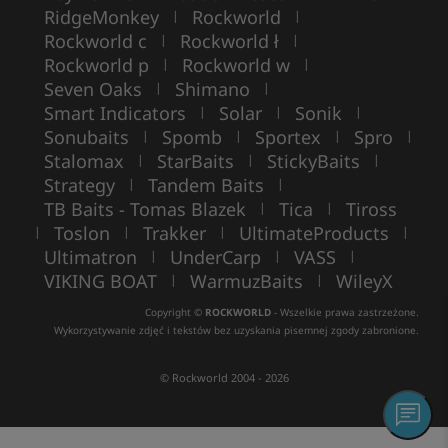
RidgeMonkey
Rockworld
|
|
Rockworld c
Rockworld ł
|
|
Rockworld p
Rockworld w
|
|
Seven Oaks
Shimano
|
|
Smart Indicators
Solar
Sonik
|
|
|
Sonubaits
Spomb
Sportex
Spro
|
|
|
|
Stalomax
StarBaits
StickyBaits
|
|
|
Strategy
Tandem Baits
|
|
TB Baits - Tomas Blazek
Tica
Tiross
|
|
Toslon
Trakker
UltimateProducts
|
|
|
|
Ultimatron
UnderCarp
VASS
|
|
|
VIKING BOAT
WarmuzBaits
WileyX
|
|
Copyright ©
ROCKWORLD
- Wszelkie prawa zastrzeżone.
Wykorzystywanie zdjęć i tekstów bez uzyskania pisemnej zgody zabronione.
© Rockworld 2004 - 2026