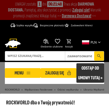
UWAGA! zostało:
1
dni
06:21:48
Trwa akcja
DARMOWA
DOSTAWA.
Pamiętaj, aby skorzystać z promocji
Zaloguj się!
Warunki
promocji znajdziesz klikając tutaj >>
Darmowa Dostawa!
<<
Szybka wysyłka
Bezpieczne płatności
Zadowoleni klienci
PLN
śledzenie
ulubione
koszyk
zaawansowane
ODSTĄP OD
MENU
ZALOGUJ SIĘ
UMOWY TUTAJ »
ROCKWORLD
Wędkarstwo Feederowe
Odzież wędkarska
Ubrania Wędkarskie
tylko produkty na
"naszym magazynie"
ROCKWORLD dba o Twoją prywatność!