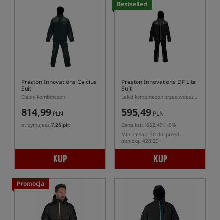
Bestseller!
Preston Innovations Celcius
Preston Innovations DF Lite
Suit
Suit
Ciepły kombinezon
Lekki kombinezon przeciwdeszczowy
814,99
595,49
PLN
PLN
otrzymujesz
7,26 pkt
Cena kat.:
652,49
/ -9%
Min. cena z 30 dni przed
obniżką: 428.23
KUP
KUP
Promocja