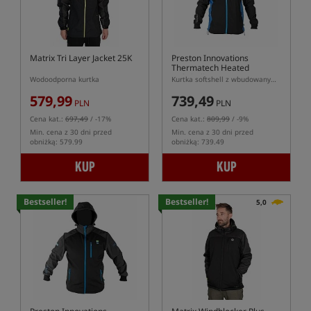
Matrix Tri Layer Jacket 25K
Preston Innovations
Thermatech Heated
Softshell
Wodoodporna kurtka
Kurtka softshell z wbudowanym ogrzewaniem elektrycznym
579,99
739,49
PLN
PLN
Cena kat.:
697,49
/ -17%
Cena kat.:
809,99
/ -9%
Min. cena z 30 dni przed
Min. cena z 30 dni przed
obniżką: 579.99
obniżką: 739.49
KUP
KUP
Bestseller!
Bestseller!
5,0