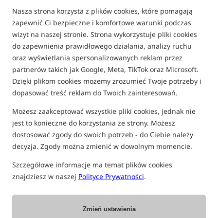
FILTRUJ
Nasza strona korzysta z plików cookies, które pomagają
zapewnić Ci bezpieczne i komfortowe warunki podczas
wizyt na naszej stronie. Strona wykorzystuje pliki cookies
do zapewnienia prawidłowego działania, analizy ruchu
KURTKI I KOMBINEZONY WĘDKARSKIE
oraz wyświetlania spersonalizowanych reklam przez
partnerów takich jak Google, Meta, TikTok oraz Microsoft.
Dzięki plikom cookies możemy zrozumieć Twoje potrzeby i
Promocja
Nowość!
dopasować treść reklam do Twoich zainteresowań.
Możesz zaakceptować wszystkie pliki cookies, jednak nie
jest to konieczne do korzystania ze strony. Możesz
dostosować zgody do swoich potrzeb - do Ciebie należy
decyzja. Zgody można zmienić w dowolnym momencie.
Preston Innovations DF
Matrix Pro-X Outer Shell
Szczegółowe informacje ma temat plików cookies
Ultra Suit
Jacket
znajdziesz w naszej
Polityce Prywatności
.
Kombinezon przeciwdeszczowy
Matrix Pro-X Outer Shell Jacket – wodoodporna kurtka wędkarska 25K
1 254,99
814,99
PLN
PLN
Cena kat.:
1 619,99
/ -23%
otrzymujesz
7,29 pkt
Zmień ustawienia
Min. cena z 30 dni przed