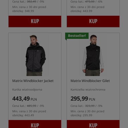
Cena kat.:
382,49
/ -9%
Cena kat.:
473,00
/ -6%
Min. cena z 30 dni przed
Min. cena z 30 dni przed
obniżką: 348.99
obniżką: 443.99
KUP
KUP
Bestseller!
Matrix Windblocker Jacket
Matrix Windblocker Gilet
Kurtka wiatroodporna
Kamizelka wiatrochronna
443,49
295,99
PLN
PLN
Cena kat.:
485,99
/ -9%
Cena kat.:
323,99
/ -9%
Min. cena z 30 dni przed
Min. cena z 30 dni przed
obniżką: 443.49
obniżką: 295.99
KUP
KUP