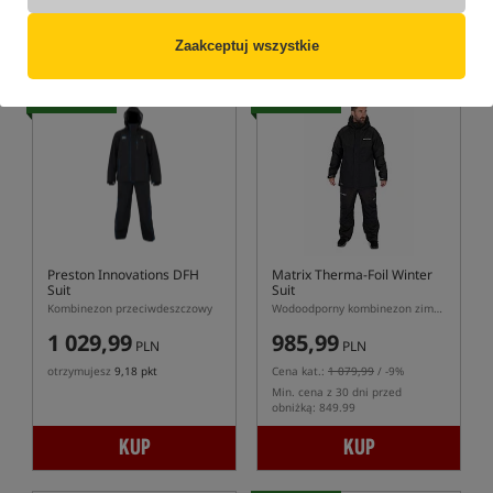
obniżką: 1409.99 / -11%
KUP
KUP
Zaakceptuj wszystkie
Bestseller!
Bestseller!
Preston Innovations DFH
Matrix Therma-Foil Winter
Suit
Suit
Kombinezon przeciwdeszczowy
Wodoodporny kombinezon zimowy
1 029,99
985,99
PLN
PLN
otrzymujesz
9,18 pkt
Cena kat.:
1 079,99
/ -9%
Min. cena z 30 dni przed
obniżką: 849.99
KUP
KUP