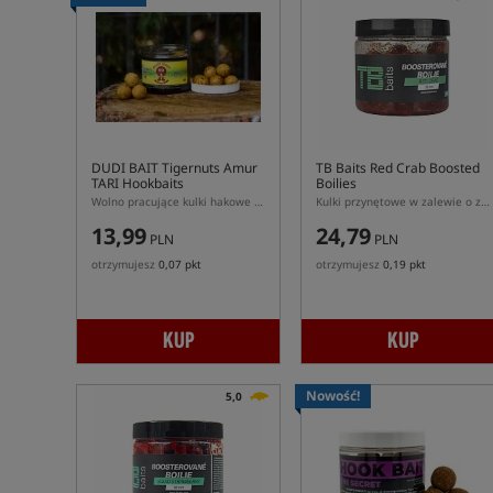
DUDI BAIT Tigernuts Amur
TB Baits Red Crab Boosted
TARI Hookbaits
Boilies
Wolno pracujące kulki hakowe DUDI BAIT Tigernuts Amur w zalewie
Kulki przynętowe w zalewie o zapachu kraba z ostrymi przyprawami
13,99
24,79
PLN
PLN
otrzymujesz
0,07 pkt
otrzymujesz
0,19 pkt
KUP
KUP
Nowość!
5,0