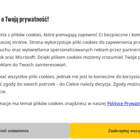
o Twoją prywatność!
CcMoore Hard Hookbait - Odyssey
CcMoore Hard Hookbaits - Live
XXX - Kulki proteinowe
System
sta z plików cookies, które pomagają zapewnić Ci bezpieczne i ko
aszej stronie. Strona wykorzystuje pliki cookies do zapewnienia p
34,99
PLN
38,99
PLN
 ruchu oraz wyświetlania spersonalizowanych reklam przez partneró
KUP
KUP
ok oraz Microsoft. Dzięki plikom cookies możemy zrozumieć Twoje p
eklam do Twoich zainteresowań.
ć wszystkie pliki cookies, jednak nie jest to konieczne do korzysta
KULKI PROTEINOWE HOOKBAITS
 zgody do swoich potrzeb - do Ciebie należy decyzja. Zgody możn
ie.
Promocja
Nowość!
5,0
macje ma temat plików cookies znajdziesz w naszej
Polityce Prywat
+
ień ustawienia
Zaakceptuj wszy