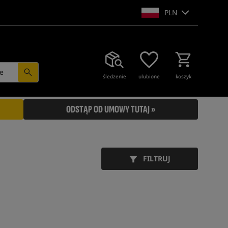
PLN
e
śledzenie
ulubione
koszyk
ODSTĄP OD UMOWY TUTAJ »
FILTRUJ