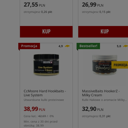
27,55
26,99
PLN
PLN
otrzymujesz
0,26 pkt
otrzymujesz
0,15 pkt
KUP
KUP
Promocja
Bestseller!
4,9
5,0
PROMOCJA
CcMoore Hard Hookbaits -
MassiveBaits HookerZ -
Live System
Milky Cream
Utwardzane kulki proteinowe
Kulki Hakowe o aromacie Milky Cream
38,99
32,90
PLN
PLN
Cena kat.:
42,69
/ -9%
otrzymujesz
0,31 pkt
Min. cena z 30 dni przed
obniżką: 38.99