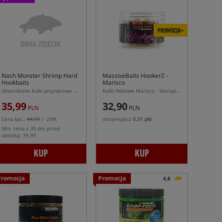
PROMOCJA+
Nash Monster Shrimp Hard
MassiveBaits HookerZ -
Hookbaits
Marisco
Utwardzane kulki przynętowe Monster Shrimp
Kulki Hakowe Marisco - Skorupiaki
35,99
32,90
PLN
PLN
Cena kat.:
44,99
/ -20%
otrzymujesz
0,31 pkt
Min. cena z 30 dni przed
obniżką: 35.99
KUP
KUP
Promocja
Promocja
4,8