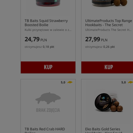
TB Baits Squid Strawberry
UltimateProducts Top Range
Boosted Boilie
Hookbaits - The Secret
Kulki przynętowe w zalewie o zapachu truskawki i kałamarnicy
UltimateProducts The Secret Hookbaits – Utwardzane Tonące Kulki Haczykowe
24,79
27,99
PLN
PLN
otrzymujesz
0,18 pkt
otrzymujesz
0,26 pkt
KUP
KUP
5,0
5,0
TB Baits Red Crab HARD
Eko Baits Gold Series