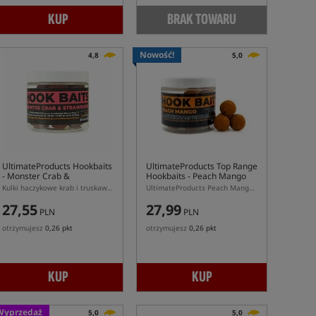
KUP
BRAK TOWARU
Nowość!
4,8
5,0
UltimateProducts Hookbaits
UltimateProducts Top Range
- Monster Crab &
Hookbaits - Peach Mango
Strawberry
Kulki haczykowe krab i truskawka
UltimateProducts Peach Mango Hookbaits – Utwardzane Tonące Owocowe Kulki Haczykowe
27,55
27,99
PLN
PLN
otrzymujesz
0,26 pkt
otrzymujesz
0,26 pkt
KUP
KUP
Wyprzedaż
5,0
5,0