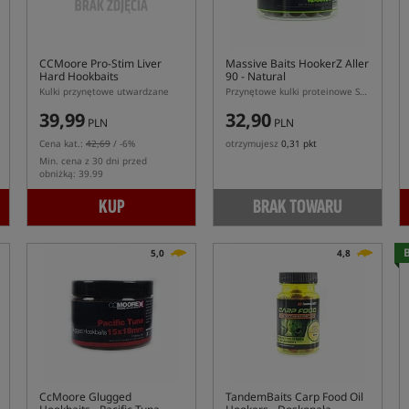
CCMoore Pro-Stim Liver
Massive Baits HookerZ Aller
Hard Hookbaits
90 - Natural
Kulki przynętowe utwardzane
Przynętowe kulki proteinowe Serii Aller 90 o naturalnym zapachu
39,99
32,90
PLN
PLN
Cena kat.:
42,69
/ -6%
otrzymujesz
0,31 pkt
Min. cena z 30 dni przed
obniżką: 39.99
KUP
BRAK TOWARU
B
5,0
4,8
CcMoore Glugged
TandemBaits Carp Food Oil