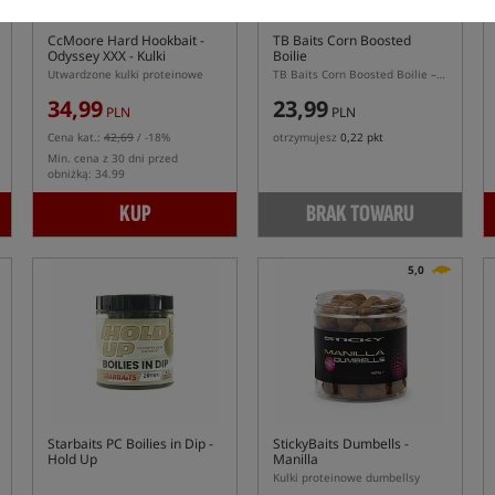
CcMoore Hard Hookbait -
TB Baits Corn Boosted
Odyssey XXX
- Kulki
Boilie
proteinowe
Utwardzone kulki proteinowe
TB Baits Corn Boosted Boilie – tonące kulki przynętowe kukurydza z boosterem
34,99
23,99
PLN
PLN
Cena kat.:
42,69
/ -18%
otrzymujesz
0,22 pkt
Min. cena z 30 dni przed
obniżką: 34.99
KUP
BRAK TOWARU
5,0
Starbaits PC Boilies in Dip -
StickyBaits Dumbells -
Hold Up
Manilla
Kulki proteinowe dumbellsy