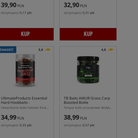
39,90
32,90
PLN
PLN
otrzymujesz
0,17 pkt
otrzymujesz
0,31 pkt
KUP
KUP
Nowość!
5,0
4,0
UltimateProducts Essential
TB Baits AMUR Grass Carp
Hard Hookbaits -
Boosted Boilie
Strawberry Fish
Utwardzane kulki hakowe Essential Strawberry Fish
Tonące kulki przynętowe dedykowane do łowienia amurów
34,99
38,99
PLN
PLN
otrzymujesz
0,33 pkt
otrzymujesz
0,57 pkt