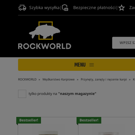
Szybka wysyłka
|
Bezpieczne płatności
|
Za
MENU
ROCKWORLD
Wędkarstwo Karpiowe
Przynęty, zanęty i nęcenie karpi
K
tylko produkty na
"naszym magazynie"
Bestseller!
Bestseller!