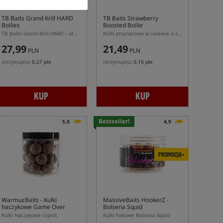
TB Baits Grand Krill HARD
TB Baits Strawberry
Boilies
Boosted Boilie
TB Baits Grand Krill HARD – utwardzane kulki proteinowe
Kulki przynętowe w zalewie o zapachu truskawki
27,99
21,49
PLN
PLN
otrzymujesz
0,27 pkt
otrzymujesz
0,16 pkt
KUP
KUP
Bestseller!
5,0
4,9
PROMOCJA+
WarmuzBaits
- Kulki
MassiveBaits HookerZ -
haczykowe Game Over
Bolsena Squid
Szprot
Kulki Haczykowe szprot
Kulki hakowe Bolsena Squid