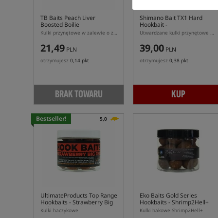
TB Baits Peach Liver
Shimano Bait TX1 Hard
Boosted Boilie
Hookbait -
Banana&Pineapple
Kulki przynętowe w zalewie o zapachu brzoskwini i wątroby
Utwardzane kulki przynętowe o zapachu banan z ananasem
21,49
39,00
PLN
PLN
otrzymujesz
0,14 pkt
otrzymujesz
0,38 pkt
BRAK TOWARU
KUP
Bestseller!
5,0
UltimateProducts Top Range
Eko Baits Gold Series
Hookbaits - Strawberry Big
Hookbaits - Shrimp2Hell+
Fish
Kulki haczykowe
Kulki hakowe Shrimp2Hell+