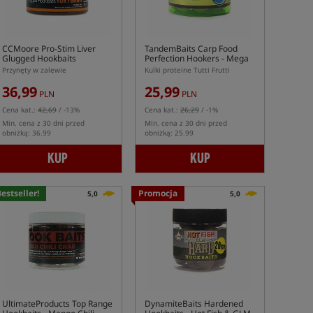
CCMoore Pro-Stim Liver
TandemBaits Carp Food
Glugged Hookbaits
Perfection Hookers
- Mega
Tutti Frutti
Przynęty w zalewie
Kulki proteine Tutti Frutti
36,99
25,99
PLN
PLN
Cena kat.:
42,69
/ -13%
Cena kat.:
26,29
/ -1%
Min. cena z 30 dni przed
Min. cena z 30 dni przed
obniżką: 36.99
obniżką: 25.99
KUP
KUP
estseller!
Promocja
5,0
5,0
UltimateProducts Top Range
DynamiteBaits Hardened