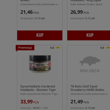
Boilies
Hookbaits - King Squid
Utwardzane kulki proteinowe o zapachu kraba i ostrych przypraw
Kulki hakowe Scopex Squid
21,46
26,99
PLN
PLN
otrzymujesz
0,19 pkt
otrzymujesz
0,15 pkt
KUP
KUP
Promocja
5,0
5,0
DynamiteBaits Hardened
TB Baits GLM Squid
Hookbaits - Monster Tiger
Strawberry HARD Boilies
Nut
Kulki utwardzone Monster Tiger Nut
Utwardzane kulki proteinowe o zapachu GLM, truskawki i kałamarnicy
33,99
21,49
PLN
PLN
Cena kat.:
40,00
/ -15%
otrzymujesz
0,10 pkt