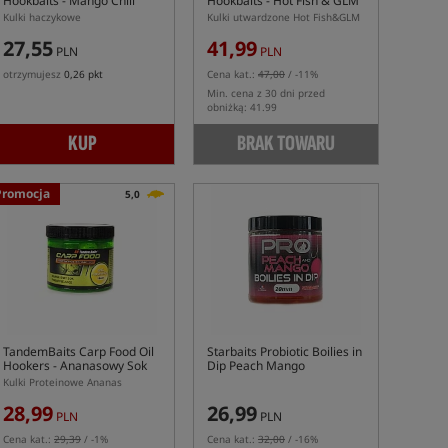
Hookbaits - Mango Chili
Hookbaits - Hot Fish & GLM
Crab
Kulki haczykowe
Kulki utwardzone Hot Fish&GLM
27,55
41,99
PLN
PLN
otrzymujesz
0,26 pkt
Cena kat.:
47,00
/ -11%
Min. cena z 30 dni przed
obniżką: 41.99
KUP
BRAK TOWARU
Promocja
5,0
TandemBaits Carp Food Oil
Starbaits Probiotic Boilies in
Hookers
- Ananasowy Sok
Dip Peach Mango
Kulki Proteinowe Ananas
28,99
26,99
PLN
PLN
Cena kat.:
29,39
/ -1%
Cena kat.:
32,00
/ -16%