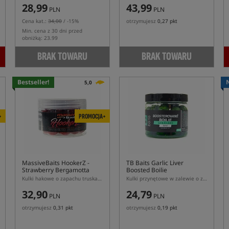
28,99
43,99
PLN
PLN
Cena kat.:
34,00
/ -15%
otrzymujesz
0,27 pkt
Min. cena z 30 dni przed
obniżką: 23.99
BRAK TOWARU
BRAK TOWARU
Bestseller!
5,0
+
PROMOCJA+
MassiveBaits HookerZ -
TB Baits Garlic Liver
Strawberry Bergamotta
Boosted Boilie
Kulki hakowe o zapachu truskawki i bergamotki
Kulki przynętowe w zalewie o zapachu czosnku i wątroby
32,90
24,79
PLN
PLN
otrzymujesz
0,31 pkt
otrzymujesz
0,19 pkt