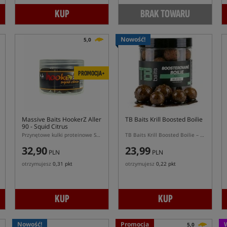
KUP
BRAK TOWARU
Nowość!
5,0
PROMOCJA+
Massive Baits HookerZ Aller
TB Baits Krill Boosted Boilie
90 - Squid Citrus
Przynętowe kulki proteinowe Serii Aller 90 o zapachu kałamarnica z cytrusami
TB Baits Krill Boosted Boilie – tonące kulki przynętowe z boosterem
32,90
23,99
PLN
PLN
otrzymujesz
0,31 pkt
otrzymujesz
0,22 pkt
KUP
KUP
Nowość!
Promocja
5,0