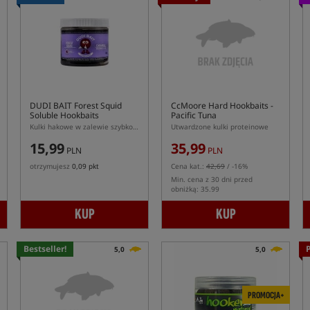
DUDI BAIT Forest Squid
CcMoore Hard Hookbaits -
Soluble Hookbaits
Pacific Tuna
Kulki hakowe w zalewie szybko pracujące Forest Squid
Utwardzone kulki proteinowe
15,99
35,99
PLN
PLN
otrzymujesz
0,09 pkt
Cena kat.:
42,69
/ -16%
Min. cena z 30 dni przed
obniżką: 35.99
KUP
KUP
Bestseller!
5,0
5,0
PROMOCJA+