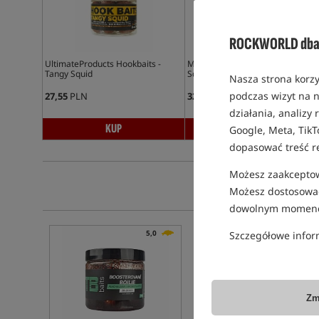
ROCKWORLD dba 
UltimateProducts Hookbaits -
MassiveBaits HookerZ - Bolsena
Tangy Squid
Squid
Nasza strona korzy
podczas wizyt na n
27,55
PLN
32,90
PLN
działania, analizy
KUP
KUP
Google, Meta, TikT
dopasować treść r
Możesz zaakceptowa
Możesz dostosować
dowolnym momenc
5,0
Szczegółowe infor
PROMOCJA
Zm