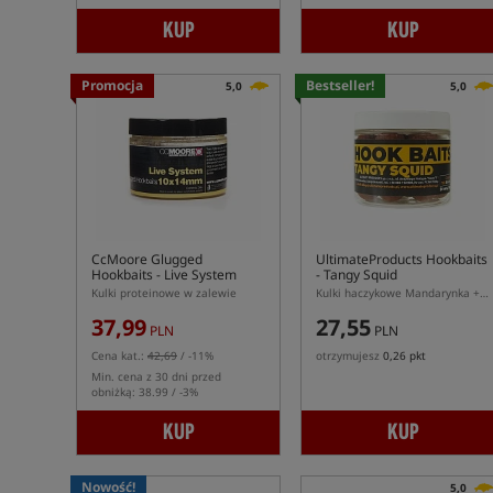
KUP
KUP
Promocja
Bestseller!
5,0
5,0
CcMoore Glugged
UltimateProducts Hookbaits
Hookbaits - Live System
- Tangy Squid
Kulki proteinowe w zalewie
Kulki haczykowe Mandarynka + Kałamarnica
37,99
27,55
PLN
PLN
Cena kat.:
42,69
/ -11%
otrzymujesz
0,26 pkt
Min. cena z 30 dni przed
obniżką: 38.99 / -3%
KUP
KUP
Nowość!
5,0