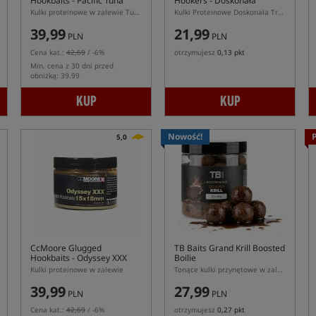
Hookbaits - Pacific Tuna
Hookers
- Doskonała
Truskawka
Kulki proteinowe w zalewie Tuńczyk
Kulki Proteinowe Doskonała Truskawka
39,99
21,99
PLN
PLN
Cena kat.:
42,69
/ -6%
otrzymujesz
0,13 pkt
Min. cena z 30 dni przed
obniżką: 39.99
KUP
KUP
Nowość!
5,0
CcMoore Glugged
TB Baits Grand Krill Boosted
Hookbaits - Odyssey XXX
Boilie
Kulki proteinowe w zalewie
Tonące kulki przynętowe w zalewie Grand Krill
39,99
27,99
PLN
PLN
Cena kat.:
42,69
/ -6%
otrzymujesz
0,27 pkt