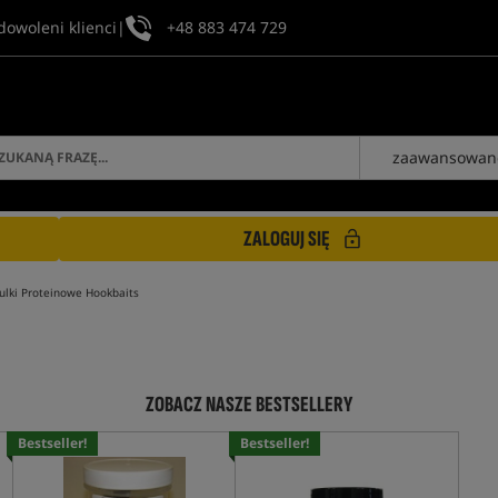
dowoleni klienci
|
+48 883 474 729
zaawansowan
ZALOGUJ SIĘ
ulki Proteinowe Hookbaits
ZOBACZ NASZE BESTSELLERY
Bestseller!
Bestseller!