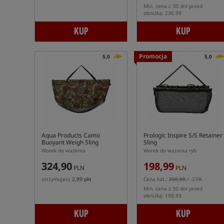
Min. cena z 30 dni przed
obniżką: 236.99
KUP
KUP
Promocja
5,0
5,0
Aqua Products Camo
Prologic Inspire S/S Retainer
Buoyant Weigh Sling
Sling
Worek do ważenia
Worek do ważenia ryb
324,90
198,99
PLN
PLN
otrzymujesz
2,99 pkt
Cena kat.:
260,00
/ -23%
Min. cena z 30 dni przed
obniżką: 198.99
KUP
KUP