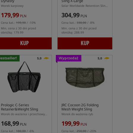
Dynasty
Sling X-Large
Worek karpiowy
Solar Worldwide Retention Sling X-Large – duży worek do ważenia i przetrzymywania karpia
179,99
304,99
PLN
PLN
Cena kat.:
199,90
/ -10%
Cena kat.:
330,00
/ -8%
Min. cena z 30 dni przed
Min. cena z 30 dni przed
obniżką: 179.99
obniżką: 288.99
KUP
KUP
estseller!
Wyprzedaż
5,0
5,0
Prologic C-Series
JRC Cocoon 2G Folding
Retainer&Weight Sling
Mesh Weight Sling
Worek do ważenia i przechowywania ryb
Worek do ważenia ryb
168,99
199,99
PLN
PLN
Cena kat.:
180,00
/ -6%
Cena kat.:
250,00
/ -20%