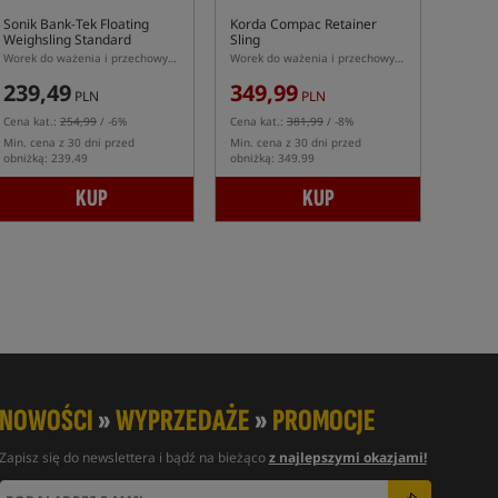
Sonik Bank-Tek Floating
Korda Compac Retainer
Weighsling Standard
Sling
Worek do ważenia i przechowywania ryb serii Bank-Tek
Worek do ważenia i przechowywania ryb
239,49
349,99
PLN
PLN
Cena kat.:
254,99
/ -6%
Cena kat.:
381,99
/ -8%
Min. cena z 30 dni przed
Min. cena z 30 dni przed
obniżką: 239.49
obniżką: 349.99
KUP
KUP
NOWOŚCI
»
WYPRZEDAŻE
»
PROMOCJE
Zapisz się do newslettera i bądź na bieżąco
z najlepszymi okazjami!