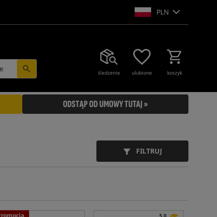
PLN
e
śledzenie
ulubione
koszyk
ODSTĄP OD UMOWY TUTAJ »
FILTRUJ
Promocja
5,0