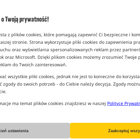
o Twoją prywatność!
KONKURS+
sta z plików cookies, które pomagają zapewnić Ci bezpieczne i ko
aszej stronie. Strona wykorzystuje pliki cookies do zapewnienia p
Delphin CLASSA CWS XXL
Nash Failsafe Retainer Sling
 ruchu oraz wyświetlania spersonalizowanych reklam przez partneró
ok oraz Microsoft. Dzięki plikom cookies możemy zrozumieć Twoje p
Worek do ważenia i przechowywania ryb
Worek do przechowywania ryb z innowacyjnym systemem pływającej ramy
eklam do Twoich zainteresowań.
168,49
384,99
PLN
PLN
ć wszystkie pliki cookies, jednak nie jest to konieczne do korzysta
Cena kat.:
184,39
/ -9%
Cena kat.:
429,99
/ -10%
Min. cena z 30 dni przed
Min. cena z 30 dni przed
 zgody do swoich potrzeb - do Ciebie należy decyzja. Zgody możn
obniżką: 161.99
obniżką: 384.99
ie.
KUP
KUP
macje ma temat plików cookies znajdziesz w naszej
Polityce Prywat
Nowość!
Bestseller!
5,0
ień ustawienia
Zaakceptuj wszy