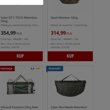
Solar SP C-TECH Retention
Nash Retainer Sling
Sling
Pływający worek karpiowy Solar SP C-TECH do przetrzymywania i ważenia
Worek do ważenia i przechowywania ryb
354,99
314,99
PLN
PLN
Cena kat.:
385,00
/ -8%
Cena kat.:
329,99
/ -5%
Min. cena z 30 dni przed
Min. cena z 30 dni przed
obniżką: 349.99
obniżką: 314.99
KUP
KUP
Promocja
Nowość!
4,9
MIvardi Flotation Sling New
Solar Worldwide Retention