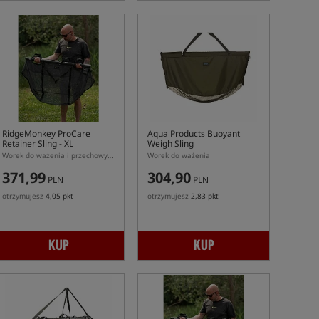
RidgeMonkey ProCare
Aqua Products Buoyant
Retainer Sling - XL
Weigh Sling
Worek do ważenia i przechowywania ryb
Worek do ważenia
371,99
304,90
PLN
PLN
otrzymujesz
4,05 pkt
otrzymujesz
2,83 pkt
KUP
KUP