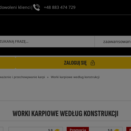
dowoleni klienci
|
+48 883 474 729
zaawansowan
ZALOGUJ SIĘ
ważenie i przechowywanie karpi
Worki karpiowe według konstrukcji
WORKI KARPIOWE WEDŁUG KONSTRUKCJI
Promocja
5,0
5,0