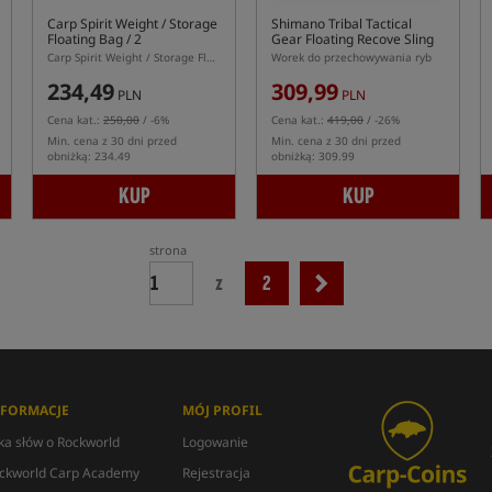
Carp Spirit Weight / Storage
Shimano Tribal Tactical
Floating Bag / 2
Gear Floating Recove Sling
Carp Spirit Weight / Storage Floating Bag / 2 – składany pływający worek do ważenia karpi
Worek do przechowywania ryb
234,49
309,99
PLN
PLN
Cena kat.:
250,00
/ -6%
Cena kat.:
419,00
/ -26%
Min. cena z 30 dni przed
Min. cena z 30 dni przed
obniżką: 234.49
obniżką: 309.99
KUP
KUP
strona
z
2
NFORMACJE
MÓJ PROFIL
lka słów o Rockworld
Logowanie
ckworld Carp Academy
Rejestracja