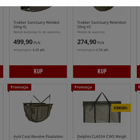
Trakker Sanctuary Welded
Trakker Sanctuary Retention
Sling XL
Sling V2
Worek karpiowy XL do ważenia i przechowywania ryb Trakker Sanctuary Welded
Worek do ważenia
499,90
274,90
PLN
PLN
otrzymujesz
4,26 pkt
otrzymujesz
2,56 pkt
KUP
KUP
Promocja
Promocja
KONKURS+
Avid Carp Revolve Floatation
Delphin CLASSA CWS Weigh