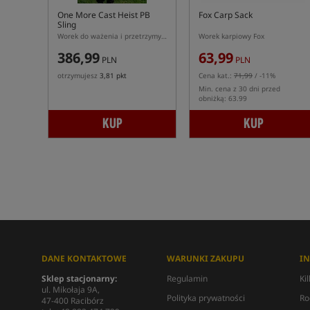
One More Cast Heist PB
Fox Carp Sack
Sling
Worek do ważenia i przetrzymywania ryb
Worek karpiowy Fox
386,99
63,99
PLN
PLN
otrzymujesz
3,81 pkt
Cena kat.:
71,99
/ -11%
Min. cena z 30 dni przed
obniżką: 63.99
KUP
KUP
DANE KONTAKTOWE
WARUNKI ZAKUPU
I
Sklep stacjonarny:
Regulamin
Ki
ul. Mikołaja 9A,
Polityka prywatności
Ro
47-400 Racibórz