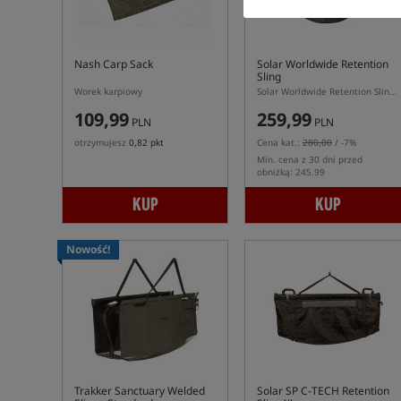
Nash Carp Sack
Solar Worldwide Retention
Sling
Worek karpiowy
Solar Worldwide Retention Sling – worek do ważenia i przetrzymywania karpia
109,99
259,99
PLN
PLN
otrzymujesz
0,82 pkt
Cena kat.:
280,00
/ -7%
Min. cena z 30 dni przed
obniżką: 245.99
KUP
KUP
Nowość!
Trakker Sanctuary Welded
Solar SP C-TECH Retention