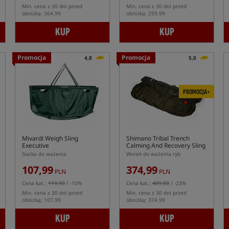
Min. cena z 30 dni przed
Min. cena z 30 dni przed
obniżką: 364.99
obniżką: 259.99
KUP
KUP
Promocja
Promocja
4,8
5,0
PROMOCJA+
Mivardi Weigh Sling
Shimano Tribal Trench
Executive
Calming And Recovery Sling
Siatka do ważenia
Worek do ważenia ryb
107,99
374,99
PLN
PLN
Cena kat.:
119,90
/ -10%
Cena kat.:
489,00
/ -23%
Min. cena z 30 dni przed
Min. cena z 30 dni przed
obniżką: 107.99
obniżką: 374.99
KUP
KUP