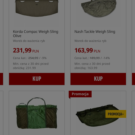
Korda Compac Weigh Sling
Nash Tackle Weigh Sling
Olive
Worek do ważenia ryb
Worek do ważenia ryb
231,99
163,99
PLN
PLN
Cena kat.:
254,99
/ -9%
Cena kat.:
189,99
/ -14%
Min. cena z 30 dni przed
Min. cena z 30 dni przed
obniżką: 231.99
obniżką: 163.99
KUP
KUP
Promocja
PROMOCJA+