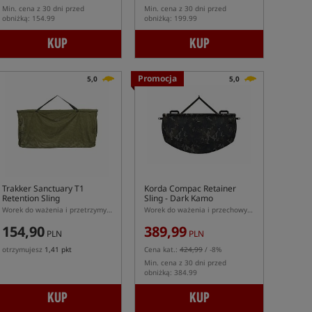
Min. cena z 30 dni przed
Min. cena z 30 dni przed
obniżką: 154.99
obniżką: 199.99
KUP
KUP
Promocja
5,0
5,0
Trakker Sanctuary T1
Korda Compac Retainer
Retention Sling
Sling - Dark Kamo
Worek do ważenia i przetrzymywania ryb
Worek do ważenia i przechowywania ryb w kolorze kamuflażu
154,90
389,99
PLN
PLN
otrzymujesz
1,41 pkt
Cena kat.:
424,99
/ -8%
Min. cena z 30 dni przed
obniżką: 384.99
KUP
KUP