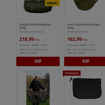
KONKURS+
Delphin WSM Weighting
Avid Carp Revlove Weigh
Sling
Sling
Worek do ważenia ryb
Worek do ważenia
218,99
162,99
PLN
PLN
Cena kat.:
267,39
/ -18%
Cena kat.:
188,99
/ -14%
Min. cena z 30 dni przed
Min. cena z 30 dni przed
obniżką: 218.99
obniżką: 162.99
KUP
KUP
Promocja