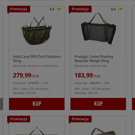
Promocja
Promocja
5,0
5,0
Avid Carp PRO-Tect Flotation
Prologic Camo Floating
Sling
Retainer Weigh Sling
Worek do ważenia i przechowywania ryb
Worek do ważenia ryb
279,99
183,99
PLN
PLN
Cena kat.:
314,99
/ -11%
Cena kat.:
240,00
/ -23%
Min. cena z 30 dni przed
Min. cena z 30 dni przed
obniżką: 279.99
obniżką: 183.99
KUP
KUP
Promocja
Promocja