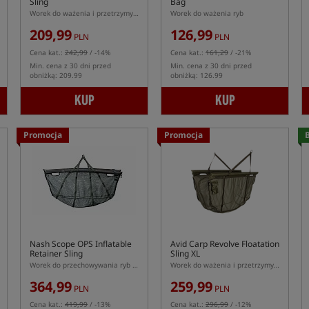
Sling
Bag
Worek do ważenia i przetrzymywania ryb
Worek do ważenia ryb
209,99
126,99
PLN
PLN
Cena kat.:
242,99
/ -14%
Cena kat.:
161,29
/ -21%
Min. cena z 30 dni przed
Min. cena z 30 dni przed
obniżką: 209.99
obniżką: 126.99
KUP
KUP
Promocja
Promocja
B
Nash Scope OPS Inflatable
Avid Carp Revolve Floatation
Retainer Sling
Sling XL
Worek do przechowywania ryb z pompowanymi ramionami
Worek do ważenia i przetrzymywania ryb w rozmiarze XL
364,99
259,99
PLN
PLN
Cena kat.:
419,99
/ -13%
Cena kat.:
296,99
/ -12%