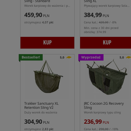
Sling - Standard
Sling XL
Worek karpiowy do ważenia i przetrzymywania ryb Trakker Sanctuary Welded Sling
Pływający worek karpiowy Solar SP C-TECH Retention Sling XL 130 cm
459,90
384,99
PLN
PLN
otrzymujesz
4,07 pkt
Cena kat.:
420,00
/ -8%
Min. cena z 30 dni przed
obniżką: 374.99
KUP
KUP
Bestseller!
Wyprzedaż
5,0
5,0
Trakker Sanctuary XL
JRC Cocoon 2G Recovery
Retention Sling V2
Sling
Duży worek do ważenia
Worek karpiowy typu sling
304,90
236,99
PLN
PLN
otrzymujesz
2,83 pkt
Cena kat.:
290,00
/ -18%