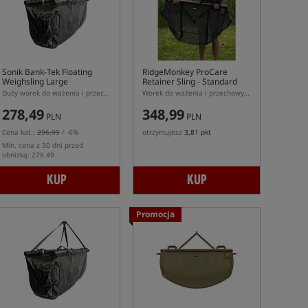
Sonik Bank-Tek Floating
RidgeMonkey ProCare
Weighsling Large
Retainer Sling - Standard
Duży worek do ważenia i przechowywania ryb serii Bank-Tek
Worek do ważenia i przechowywania ryb
278,49
348,99
PLN
PLN
Cena kat.:
296,99
/ -6%
otrzymujesz
3,81 pkt
Min. cena z 30 dni przed
obniżką: 278.49
KUP
KUP
Promocja