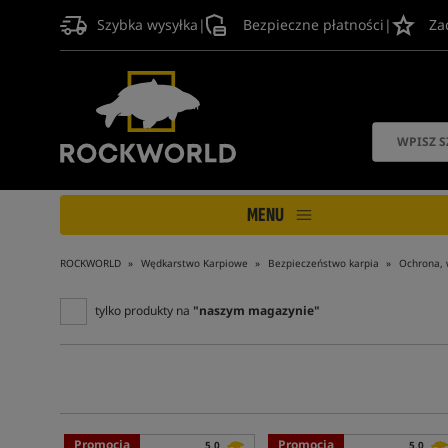
Szybka wysyłka
|
Bezpieczne płatności
|
Za
MENU
ROCKWORLD
Wędkarstwo Karpiowe
Bezpieczeństwo karpia
Ochrona, 
tylko produkty na
"naszym magazynie"
Promocja
Promocja
5,0
5,0