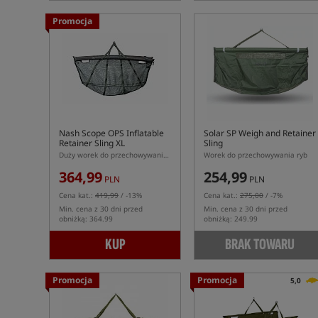
Promocja
Nash Scope OPS Inflatable
Solar SP Weigh and Retainer
Retainer Sling XL
Sling
Duży worek do przechowywania ryb z systemem samopompującym
Worek do przechowywania ryb
364,99
254,99
PLN
PLN
Cena kat.:
419,99
/ -13%
Cena kat.:
275,00
/ -7%
Min. cena z 30 dni przed
Min. cena z 30 dni przed
obniżką: 364.99
obniżką: 249.99
KUP
BRAK TOWARU
Promocja
Promocja
5,0