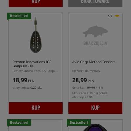
KUP
BRAK TOWARU
Bestseller!
5,0
Preston Innovations ICS
Avid Carp Method Feeders
Banjo XR - XL
Preston Innovations ICS Banjo XR XL – duży podajnik Banjo ICS do pelletu
Ciężarek do metody
18,99
28,99
PLN
PLN
otrzymujesz
0,20 pkt
Cena kat.:
31,49
/ -8%
Min. cena z 30 dni przed
obniżką: 28.99
KUP
KUP
Bestseller!
Bestseller!