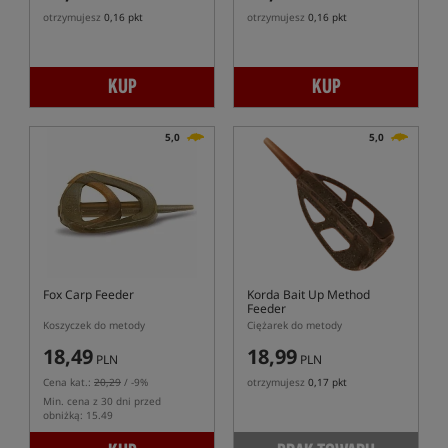
otrzymujesz
0,16 pkt
otrzymujesz
0,16 pkt
KUP
KUP
5,0
5,0
Fox Carp Feeder
Korda Bait Up Method
Feeder
Koszyczek do metody
Ciężarek do metody
18,49
18,99
PLN
PLN
Cena kat.:
20,29
/ -9%
otrzymujesz
0,17 pkt
Min. cena z 30 dni przed
obniżką: 15.49