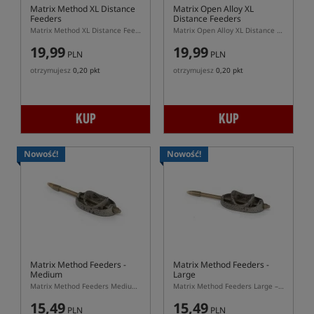
Matrix Method XL Distance
Matrix Open Alloy XL
Feeders
Distance Feeders
Matrix Method XL Distance Feeders – duży podajnik method feeder z lotką do dalekich rzutów
Matrix Open Alloy XL Distance Feeders – podajnik z burtami XL do pelletu
19,99
19,99
PLN
PLN
otrzymujesz
0,20 pkt
otrzymujesz
0,20 pkt
KUP
KUP
Nowość!
Nowość!
Matrix Method Feeders -
Matrix Method Feeders -
Medium
Large
Matrix Method Feeders Medium – podajnik method feeder M do systemu Matrix
Matrix Method Feeders Large – podajnik method feeder L do systemu Matrix
15,49
15,49
PLN
PLN