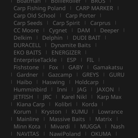
Boatman
BoilieRoller
BROS
|
|
|
|
Carp Fishing Poland
CARP MARKER
|
|
Carp Old School
Carp Porter
|
|
Carp Seeds
Carp Spirit
Carprus
|
|
|
CC Moore
Cygnet
DAM
Deeper
|
|
|
|
Delkim
Delphin
DUDI BAIT
|
|
|
DURACELL
Dynamite Baits
|
|
EKO BAITS
ENERGIZER
|
|
EnterpriseTackle
ESP
FIL
|
|
|
Fishstone
Fox
GABY
Gamakatsu
|
|
|
Gardner
Gazcamp
GREYS
GURU
|
|
|
|
Haibo
Haswing
Holdcarp
|
|
|
|
Humminbird
Inni
JAG
JAXON
|
|
|
|
JETFISH
JRC
Karel Nikl
Karp Max
|
|
|
Kiana Carp
Kolibri
Korda
|
|
|
|
Korum
Kryston
KUMU
Lowrance
|
|
|
Mainline
Massive Baits
Matrix
|
|
|
|
Minn Kota
Mivardi
MUGGA
Nash
|
|
|
NAVITAS
NawiPoland
OKUMA
|
|
|
|