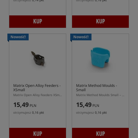
otrzymujesz
0,14 pkt
otrzymujesz
0,16 pkt
KUP
KUP
Nowość!
Nowość!
Matrix Open Alloy Feeders -
Matrix Method Moulds -
XSmall
Small
Matrix Open Alloy Feeders XSmall – mały podajnik z burtami do pelletu
Matrix Method Moulds Small – foremka do podajników Matrix Method Feeder S
15,49
15,49
PLN
PLN
otrzymujesz
0,16 pkt
otrzymujesz
0,16 pkt
KUP
KUP