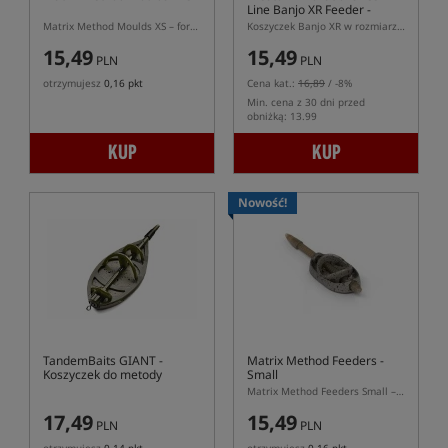
Line Banjo XR Feeder -
Large
Matrix Method Moulds XS – foremka do najmniejszych podajników Matrix Method Feeder XS
Koszyczek Banjo XR w rozmiarze L z systemem ICS
15,49
15,49
PLN
PLN
otrzymujesz
0,16 pkt
Cena kat.:
16,89
/ -8%
Min. cena z 30 dni przed
obniżką: 13.99
KUP
KUP
Nowość!
TandemBaits GIANT
-
Matrix Method Feeders -
Koszyczek do metody
Small
Matrix Method Feeders Small – mały podajnik method feeder S do systemu Matrix
17,49
15,49
PLN
PLN