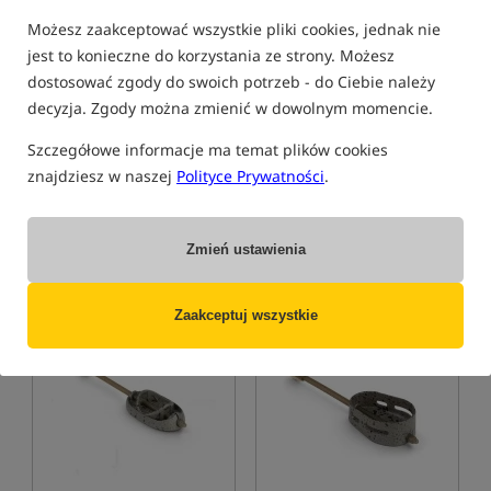
Możesz zaakceptować wszystkie pliki cookies, jednak nie
jest to konieczne do korzystania ze strony. Możesz
dostosować zgody do swoich potrzeb - do Ciebie należy
Preston Innovations ICS
Preston Innovations ICS
decyzja. Zgody można zmienić w dowolnym momencie.
Inline Dura Flat Method
Method - XXL
Feeder - Large
Koszyczek do metody w rozmiarze L z systemem ICS
Preston Innovations ICS Method XXL – duży podajnik Method Feeder
Szczegółowe informacje ma temat plików cookies
15,49
17,99
znajdziesz w naszej
Polityce Prywatności
.
PLN
PLN
Cena kat.:
16,89
/ -8%
otrzymujesz
0,19 pkt
Min. cena z 30 dni przed
obniżką: 12.49
Zmień ustawienia
KUP
KUP
Zaakceptuj wszystkie
Nowość!
Nowość!