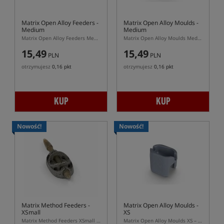
Matrix Open Alloy Feeders -
Matrix Open Alloy Moulds -
Medium
Medium
Matrix Open Alloy Feeders Medium – uniwersalny podajnik z burtami do pelletu
Matrix Open Alloy Moulds Medium – foremka do podajników Matrix Open Alloy M
15,49
15,49
PLN
PLN
otrzymujesz
0,16 pkt
otrzymujesz
0,16 pkt
KUP
KUP
Nowość!
Nowość!
Matrix Method Feeders -
Matrix Open Alloy Moulds -
XSmall
XS
Matrix Method Feeders XSmall – najmniejszy podajnik method feeder XS do systemu Matrix
Matrix Open Alloy Moulds XS – foremka do podajników Open Alloy XS