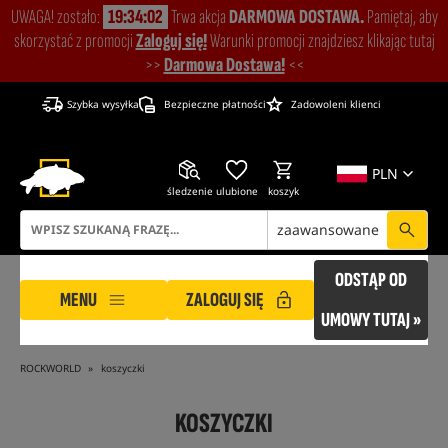
UWAGA! zostało:
19:34:01
Trwa akcja
DARMOWA DOSTAWA.
Pamiętaj, aby
skorzystać z promocji
Zaloguj się!
Warunki promocji znajdziesz klikając tutaj
>>
Darmowa Dostawa!
<<
Szybka wysyłka
Bezpieczne płatności
Zadowoleni klienci
PLN
śledzenie
ulubione
koszyk
zaawansowane
ODSTĄP OD
MENU
ZALOGUJ SIĘ
UMOWY TUTAJ »
ROCKWORLD
koszyczki
KOSZYCZKI