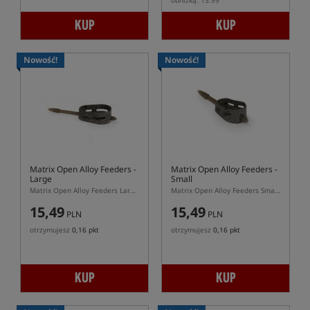
obniżką: 13.99
KUP
KUP
Nowość!
Nowość!
Matrix Open Alloy Feeders -
Matrix Open Alloy Feeders -
Large
Small
Matrix Open Alloy Feeders Large – duży podajnik z burtami do pelletu i zanęty
Matrix Open Alloy Feeders Small – mały podajnik z burtami do pelletu
15,49
15,49
PLN
PLN
otrzymujesz
0,16 pkt
otrzymujesz
0,16 pkt
KUP
KUP