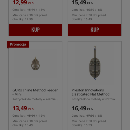
12,99
15,49
PLN
PLN
Cena kat.:
15,79
/ -18%
Cena kat.:
16,89
/ -8%
Min. cena z 30 dni przed
Min. cena z 30 dni przed
obniżką: 12.99
obniżką: 15.49
KUP
KUP
Promocja
GURU Inline Method Feeder
Preston Innovations
- Mini
Elasticated Flat Method
Feeder - Large
Koszyczek do metody w rozmiarze Mini
Koszyczek do metody w rozmiarze L z amortyzatorem
13,49
16,49
PLN
PLN
Cena kat.:
15,99
/ -16%
Cena kat.:
17,99
/ -8%
Min. cena z 30 dni przed
Min. cena z 30 dni przed
obniżką: 13.49
obniżką: 15.99