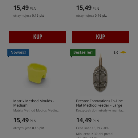
15,49
15,49
PLN
PLN
otrzymujesz
0,16 pkt
otrzymujesz
0,16 pkt
KUP
KUP
Nowość!
Bestseller!
5,0
Matrix Method Moulds -
Preston Innovations In-Line
Medium
Flat Method Feeder - Large
Matrix Method Moulds Medium – foremka do podajników Matrix Method Feeder M
Koszyczek do metody w rozmiarze L
15,49
14,49
PLN
PLN
otrzymujesz
0,16 pkt
Cena kat.:
15,79
/ -8%
Min. cena z 30 dni przed