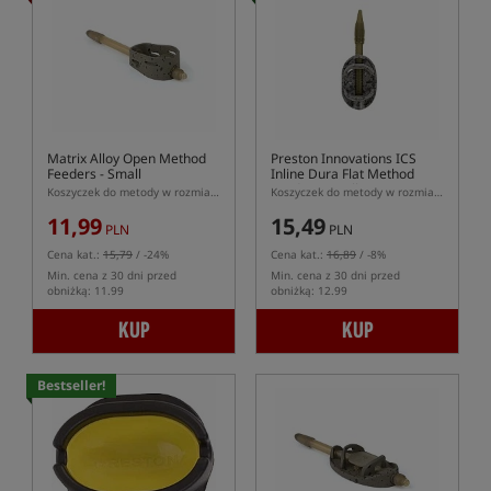
Matrix Alloy Open Method
Preston Innovations ICS
Feeders - Small
Inline Dura Flat Method
Feeder - Small
Koszyczek do metody w rozmiarze S z systemem szybkiej wymiany
Koszyczek do metody w rozmiarze S z systemem ICS
11,99
15,49
PLN
PLN
Cena kat.:
15,79
/ -24%
Cena kat.:
16,89
/ -8%
Min. cena z 30 dni przed
Min. cena z 30 dni przed
obniżką: 11.99
obniżką: 12.99
KUP
KUP
Bestseller!