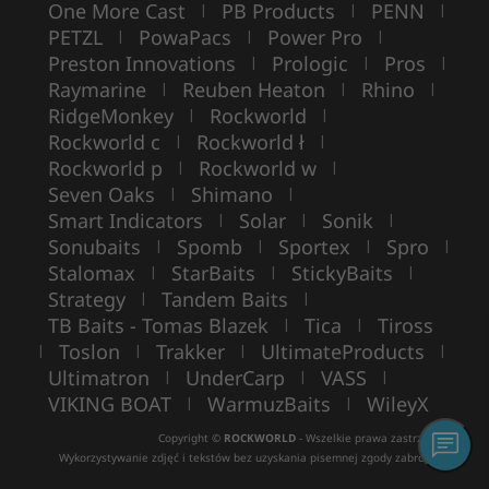
One More Cast
PB Products
PENN
|
|
|
PETZL
PowaPacs
Power Pro
|
|
|
Preston Innovations
Prologic
Pros
|
|
|
Raymarine
Reuben Heaton
Rhino
|
|
|
RidgeMonkey
Rockworld
|
|
Rockworld c
Rockworld ł
|
|
Rockworld p
Rockworld w
|
|
Seven Oaks
Shimano
|
|
Smart Indicators
Solar
Sonik
|
|
|
Sonubaits
Spomb
Sportex
Spro
|
|
|
|
Stalomax
StarBaits
StickyBaits
|
|
|
Strategy
Tandem Baits
|
|
TB Baits - Tomas Blazek
Tica
Tiross
|
|
Toslon
Trakker
UltimateProducts
|
|
|
|
Ultimatron
UnderCarp
VASS
|
|
|
VIKING BOAT
WarmuzBaits
WileyX
|
|
Copyright ©
ROCKWORLD
- Wszelkie prawa zastrzeżone.
Wykorzystywanie zdjęć i tekstów bez uzyskania pisemnej zgody zabronione.