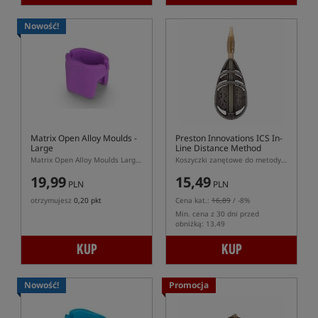
Nowość!
Matrix Open Alloy Moulds -
Preston Innovations ICS In-
Large
Line Distance Method
Feeders
Matrix Open Alloy Moulds Large – foremka do podajników Matrix Open Alloy L
Koszyczki zanętowe do metody z systemem szybkiej wymiany ICS
19,99
15,49
PLN
PLN
otrzymujesz
0,20 pkt
Cena kat.:
16,89
/ -8%
Min. cena z 30 dni przed
obniżką: 13.49
KUP
KUP
Nowość!
Promocja