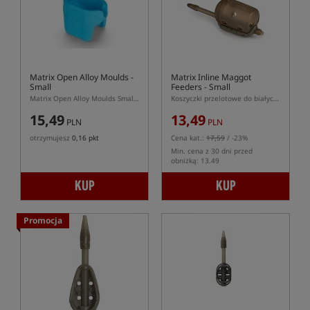
Matrix Open Alloy Moulds -
Matrix Inline Maggot
Small
Feeders - Small
Matrix Open Alloy Moulds Small – foremka do podajników Open Alloy S
Koszyczki przelotowe do białych robaków w rozmiarze S z systemem szybkiej wymiany
15,49
13,49
PLN
PLN
otrzymujesz
0,16 pkt
Cena kat.:
17,59
/ -23%
Min. cena z 30 dni przed
obniżką: 13.49
KUP
KUP
Promocja