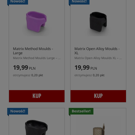
Nowość!
Nowość!
Matrix Method Moulds -
Matrix Open Alloy Moulds -
Large
XL
Matrix Method Moulds Large – foremka do podajników Matrix Method Feeder L
Matrix Open Alloy Moulds XL – foremka do podajników Open Alloy XL Distance Feeders
19,99
19,99
PLN
PLN
otrzymujesz
0,20 pkt
otrzymujesz
0,20 pkt
KUP
KUP
Nowość!
Bestseller!