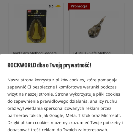
Promocja
5,0
Avid Carp Method Feeders
GURU X - Safe Method
Moulds
Feeder - Large
Foremki do method feeder
Koszyczek do metody w rozmiarze L
ROCKWORLD dba o Twoją prywatność!
28,99
16,49
PLN
PLN
Nasza strona korzysta z plików cookies, które pomagają
Cena kat.:
31,49
/ -8%
Cena kat.:
16,99
/ -3%
Min. cena z 30 dni przed
Min. cena z 30 dni przed
zapewnić Ci bezpieczne i komfortowe warunki podczas
obniżką: 28.99
obniżką: 16.49
wizyt na naszej stronie. Strona wykorzystuje pliki cookies
KUP
KUP
do zapewnienia prawidłowego działania, analizy ruchu
oraz wyświetlania spersonalizowanych reklam przez
Bestseller!
Bestseller!
partnerów takich jak Google, Meta, TikTok oraz Microsoft.
Dzięki plikom cookies możemy zrozumieć Twoje potrzeby i
dopasować treść reklam do Twoich zainteresowań.