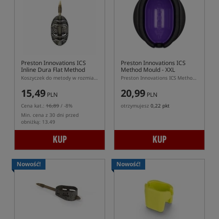
Preston Innovations ICS
Preston Innovations ICS
Inline Dura Flat Method
Method Mould - XXL
Feeder - XL
Koszyczek do metody w rozmiarze XL z systemem ICS
Preston Innovations ICS Method Mould XXL – foremka do podajnika Method Feeder XXL
15,49
20,99
PLN
PLN
Cena kat.:
16,89
/ -8%
otrzymujesz
0,22 pkt
Min. cena z 30 dni przed
obniżką: 13.49
KUP
KUP
Nowość!
Nowość!