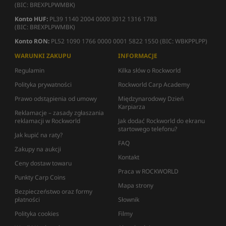
(BIC: BREXPLPWMBK)
Konto HUF:
PL39 1140 2004 0000 3012 1316 1783
(BIC: BREXPLPWMBK)
Konto RON:
PL52 1090 1766 0000 0001 5822 1550 (BIC: WBKPPLPP)
WARUNKI ZAKUPU
INFORMACJE
Regulamin
Kilka słów o Rockworld
Polityka prywatności
Rockworld Carp Academy
Prawo odstąpienia od umowy
Międzynarodowy Dzień
Karpiarza
Reklamacje – zasady zgłaszania
reklamacji w Rockworld
Jak dodać Rockworld do ekranu
startowego telefonu?
Jak kupić na raty?
FAQ
Zakupy na aukcji
Kontakt
Ceny dostaw towaru
Praca w ROCKWORLD
Punkty Carp Coins
Mapa strony
Bezpieczeństwo oraz formy
płatności
Słownik
Polityka cookies
Filmy