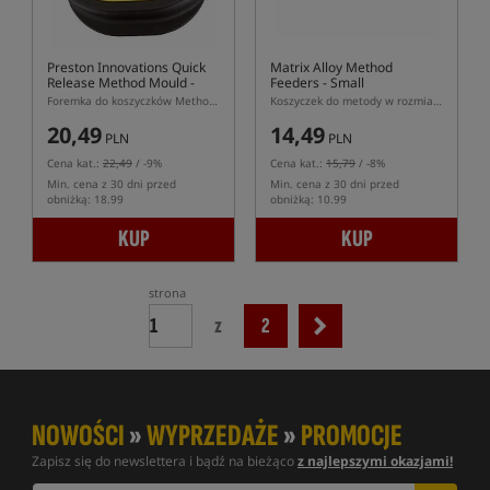
Preston Innovations Quick
Matrix Alloy Method
Release Method Mould -
Feeders - Small
Large
Foremka do koszyczków Method Feeder marki Preston w rozmiarze Large
Koszyczek do metody w rozmiarze S z systemem szybkiej wymiany
20,49
14,49
PLN
PLN
Cena kat.:
22,49
/ -9%
Cena kat.:
15,79
/ -8%
Min. cena z 30 dni przed
Min. cena z 30 dni przed
obniżką: 18.99
obniżką: 10.99
KUP
KUP
strona
z
2
NOWOŚCI
»
WYPRZEDAŻE
»
PROMOCJE
Zapisz się do newslettera i bądź na bieżąco
z najlepszymi okazjami!