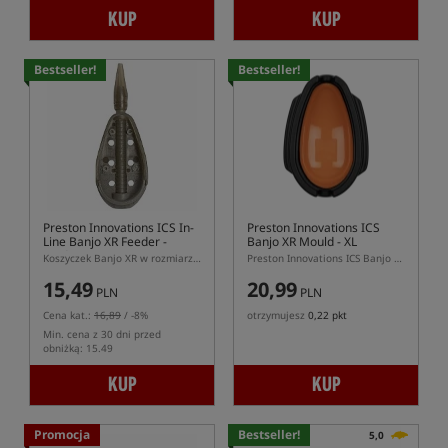
KUP
KUP
Bestseller!
Bestseller!
Preston Innovations ICS In-
Preston Innovations ICS
Line Banjo XR Feeder -
Banjo XR Mould - XL
Medium
Koszyczek Banjo XR w rozmiarze M z systemem ICS
Preston Innovations ICS Banjo XR Mould XL – foremka do podajników Banjo XR XL
15,49
20,99
PLN
PLN
Cena kat.:
16,89
/ -8%
otrzymujesz
0,22 pkt
Min. cena z 30 dni przed
obniżką: 15.49
KUP
KUP
Promocja
Bestseller!
5,0