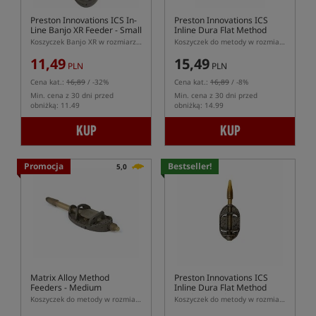
Preston Innovations ICS In-
Preston Innovations ICS
Line Banjo XR Feeder - Small
Inline Dura Flat Method
Feeder - Mini
Koszyczek Banjo XR w rozmiarze S z systemem ICS
Koszyczek do metody w rozmiarze mini z systemem ICS
11,49
15,49
PLN
PLN
Cena kat.:
16,89
/ -32%
Cena kat.:
16,89
/ -8%
Min. cena z 30 dni przed
Min. cena z 30 dni przed
obniżką: 11.49
obniżką: 14.99
KUP
KUP
Promocja
Bestseller!
5,0
Matrix Alloy Method
Preston Innovations ICS
Feeders - Medium
Inline Dura Flat Method
Feeder - Medium
Koszyczek do metody w rozmiarze M z systemem szybkiej wymiany
Koszyczek do metody w rozmiarze M z systemem ICS