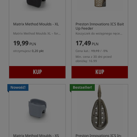
Matrix Method Moulds - XL
Preston Innovations ICS Bait
Up Feeder
Matrix Method Moulds XL – foremka do podajników Matrix Method XL Distance
Koszyczek do wstępnego nęcenia z systemem ICS
19,99
17,49
PLN
PLN
otrzymujesz
0,20 pkt
Cena kat.:
19,19
/ -9%
Min. cena z 30 dni przed
obniżką: 16.99
KUP
KUP
Nowość!
Bestseller!
Matrix Method Moulds - XS
Preston Innovations ICS In-