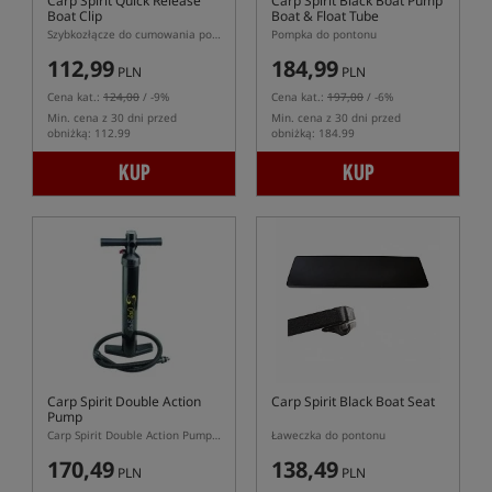
Carp Spirit Quick Release
Carp Spirit Black Boat Pump
Boat Clip
Boat & Float Tube
Szybkozłącze do cumowania pontonu
Pompka do pontonu
112,99
184,99
PLN
PLN
Cena kat.:
124,00
/ -9%
Cena kat.:
197,00
/ -6%
Min. cena z 30 dni przed
Min. cena z 30 dni przed
obniżką: 112.99
obniżką: 184.99
KUP
KUP
Carp Spirit Double Action
Carp Spirit Black Boat Seat
Pump
Carp Spirit Double Action Pump – nożna pompka do pontonów z manometrem
Ławeczka do pontonu
170,49
138,49
PLN
PLN