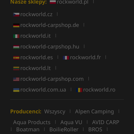
Nasze sklepy:
rockworld.pl
|
rockworld.cz
|
rockworld-carpshop.de
|
rockworld.it
|
rockworld-carpshop.hu
|
rockworld.es
rockworld.fr
|
|
rockworld.lt
|
rockworld-carpshop.com
|
rockworld.com.ua
rockworld.ro
|
Producenci:
Wszyscy
Alpen Camping
|
|
Aqua Products
Aqua VU
AVID CARP
|
|
Boatman
BoilieRoller
BROS
|
|
|
|