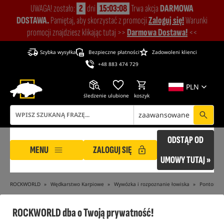
UWAGA! zostało:
2
dni
15:03:08
Trwa akcja
DARMOWA
DOSTAWA.
Pamiętaj, aby skorzystać z promocji
Zaloguj się!
Warunki
promocji znajdziesz klikając tutaj >>
Darmowa Dostawa!
<<
Szybka wysyłka
Bezpieczne płatności
Zadowoleni klienci
+48 883 474 729
PLN
śledzenie
ulubione
koszyk
zaawansowane
ODSTĄP OD
MENU
ZALOGUJ SIĘ
UMOWY TUTAJ »
ROCKWORLD
Wędkarstwo Karpiowe
Wywózka i rozpoznanie łowiska
Pontony
tylko produkty na
"naszym magazynie"
ROCKWORLD dba o Twoją prywatność!