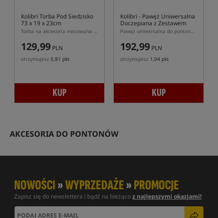
Kolibri Torba Pod Siedzisko
Kolibri
- Pawęż Uniwersalna
73 x 19 x 23cm
Doczepiana z Zestawem
Montażowym
Torba na akcesoria mocowana pod siedziskiem Kolibri
Pawęż uniwersalna do pontonu z zestawem montażowym
129,99
192,99
PLN
PLN
otrzymujesz
0,81 pkt
otrzymujesz
1,04 pkt
KUP
KUP
AKCESORIA DO PONTONÓW
NOWOŚCI
»
WYPRZEDAŻE
»
PROMOCJE
Zapisz się do newslettera i bądź na bieżąco
z najlepszymi okazjami!