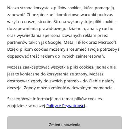
FILTRUJ
Nasza strona korzysta z plików cookies, które pomagają
zapewnić Ci bezpieczne i komfortowe warunki podczas
wizyt na naszej stronie. Strona wykorzystuje pliki cookies
do zapewnienia prawidłowego działania, analizy ruchu
AKCESORIA DO PONTONÓW
oraz wyświetlania spersonalizowanych reklam przez
partnerów takich jak Google, Meta, TikTok oraz Microsoft.
Dzięki plikom cookies możemy zrozumieć Twoje potrzeby i
Bestseller!
5,0
dopasować treść reklam do Twoich zainteresowań.
Możesz zaakceptować wszystkie pliki cookies, jednak nie
jest to konieczne do korzystania ze strony. Możesz
dostosować zgody do swoich potrzeb - do Ciebie należy
decyzja. Zgody można zmienić w dowolnym momencie.
Fox Air Pump
Nash Boat Life Electric Air
Szczegółowe informacje ma temat plików cookies
Pump
Pompka Elektryczna Fox
Elektryczna pompka do pontonu
znajdziesz w naszej
Polityce Prywatności
.
266,99
759,99
PLN
PLN
Cena kat.:
292,49
/ -9%
otrzymujesz
5,67 pkt
Zmień ustawienia
Min. cena z 30 dni przed