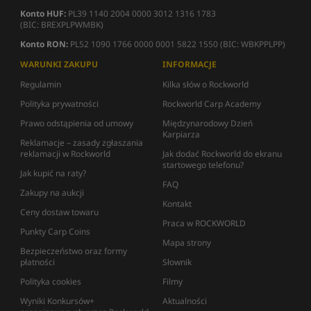
Konto HUF:
PL39 1140 2004 0000 3012 1316 1783
(BIC: BREXPLPWMBK)
Konto RON:
PL52 1090 1766 0000 0001 5822 1550 (BIC: WBKPPLPP)
WARUNKI ZAKUPU
INFORMACJE
Regulamin
Kilka słów o Rockworld
Polityka prywatności
Rockworld Carp Academy
Prawo odstąpienia od umowy
Międzynarodowy Dzień
Karpiarza
Reklamacje – zasady zgłaszania
reklamacji w Rockworld
Jak dodać Rockworld do ekranu
startowego telefonu?
Jak kupić na raty?
FAQ
Zakupy na aukcji
Kontakt
Ceny dostaw towaru
Praca w ROCKWORLD
Punkty Carp Coins
Mapa strony
Bezpieczeństwo oraz formy
płatności
Słownik
Polityka cookies
Filmy
Wyniki Konkursów+
Aktualności