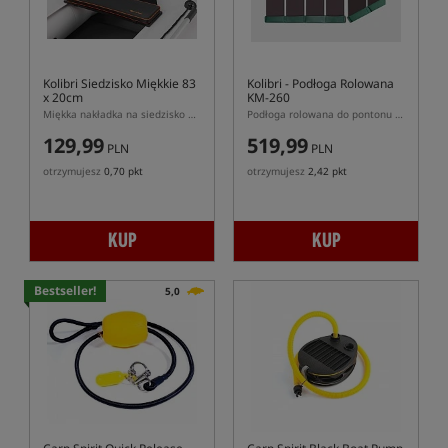
Kolibri Siedzisko Miękkie 83
Kolibri
- Podłoga Rolowana
x 20cm
KM-260
Miękka nakładka na siedzisko do pontonu Kolibri
Podłoga rolowana do pontonu Kolibri KM-260
129,99
519,99
PLN
PLN
otrzymujesz
0,70 pkt
otrzymujesz
2,42 pkt
KUP
KUP
Bestseller!
5,0