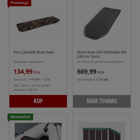
Promocja
Fox Camolite Boat Seat
Nash Boat Life Inflatable Rib
240 Air Deck
Siedzisko na ponton
Air Deck do pontonu Nash Boat Life Inflatable Rib 240
134,99
669,99
PLN
PLN
Cena kat.:
179,99
/ -25%
otrzymujesz
3,78 pkt
Min. cena z 30 dni przed
obniżką: 134.99
KUP
BRAK TOWARU
Bestseller!