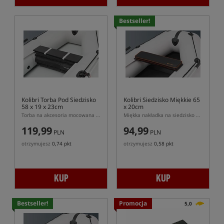
Bestseller!
Kolibri Torba Pod Siedzisko
Kolibri Siedzisko Miękkie 65
58 x 19 x 23cm
x 20cm
Torba na akcesoria mocowana pod siedziskiem Kolibri
Miękka nakładka na siedzisko do pontonu Kolibri
119,99
94,99
PLN
PLN
otrzymujesz
0,74 pkt
otrzymujesz
0,58 pkt
KUP
KUP
Bestseller!
Promocja
5,0