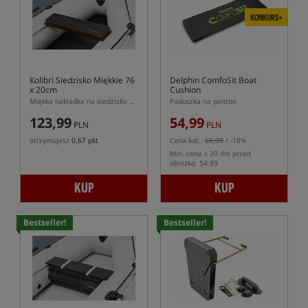
KONKURS+
Kolibri Siedzisko Miękkie 76
Delphin ComfoSit Boat
x 20cm
Cushion
Miękka nakładka na siedzisko do pontonu Kolibri
Poduszka na ponton
123,99
54,99
PLN
PLN
otrzymujesz
0,67 pkt
Cena kat.:
66,99
/ -18%
Min. cena z 30 dni przed
obniżką: 54.99
KUP
KUP
Bestseller!
Bestseller!