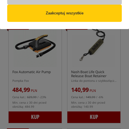
obniżką: 230.99
KUP
KUP
Zaakceptuj wszystkie
Promocja
Promocja
5,0
Fox Automatic Air Pump
Nash Boat Life Quick
Release Boat Retainer
Pompka Fox
Linka do pontonu z szybkozłączem serii Nash Boat Life
484,99
140,99
PLN
PLN
Cena kat.:
629,99
/ -23%
Cena kat.:
149,99
/ -6%
Min. cena z 30 dni przed
Min. cena z 30 dni przed
obniżką: 484.99
obniżką: 140.99
KUP
KUP