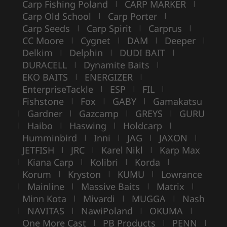
Carp Fishing Poland
CARP MARKER
|
|
Carp Old School
Carp Porter
|
|
Carp Seeds
Carp Spirit
Carprus
|
|
|
CC Moore
Cygnet
DAM
Deeper
|
|
|
|
Delkim
Delphin
DUDI BAIT
|
|
|
DURACELL
Dynamite Baits
|
|
EKO BAITS
ENERGIZER
|
|
EnterpriseTackle
ESP
FIL
|
|
|
Fishstone
Fox
GABY
Gamakatsu
|
|
|
Gardner
Gazcamp
GREYS
GURU
|
|
|
|
Haibo
Haswing
Holdcarp
|
|
|
|
Humminbird
Inni
JAG
JAXON
|
|
|
|
JETFISH
JRC
Karel Nikl
Karp Max
|
|
|
Kiana Carp
Kolibri
Korda
|
|
|
|
Korum
Kryston
KUMU
Lowrance
|
|
|
Mainline
Massive Baits
Matrix
|
|
|
|
Minn Kota
Mivardi
MUGGA
Nash
|
|
|
NAVITAS
NawiPoland
OKUMA
|
|
|
|
One More Cast
PB Products
PENN
|
|
|