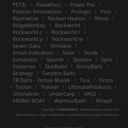
PETZL
PowaPacs
Power Pro
|
|
|
Preston Innovations
Prologic
Pros
|
|
|
Raymarine
Reuben Heaton
Rhino
|
|
|
RidgeMonkey
Rockworld
|
|
Rockworld c
Rockworld ł
|
|
Rockworld p
Rockworld w
|
|
Seven Oaks
Shimano
|
|
Smart Indicators
Solar
Sonik
|
|
|
Sonubaits
Spomb
Sportex
Spro
|
|
|
|
Stalomax
StarBaits
StickyBaits
|
|
|
Strategy
Tandem Baits
|
|
TB Baits - Tomas Blazek
Tica
Tiross
|
|
Toslon
Trakker
UltimateProducts
|
|
|
|
Ultimatron
UnderCarp
VASS
|
|
|
VIKING BOAT
WarmuzBaits
WileyX
|
|
Copyright ©
ROCKWORLD
- Wszelkie prawa zastrzeżone.
Wykorzystywanie zdjęć i tekstów bez uzyskania pisemnej zgody zabronione.