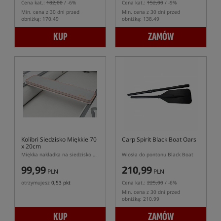
Cena kat.:
182,00
/ -6%
Cena kat.:
152,00
/ -9%
Min. cena z 30 dni przed
Min. cena z 30 dni przed
obniżką: 170.49
obniżką: 138.49
KUP
ZAMÓW
Kolibri Siedzisko Miękkie 70
Carp Spirit Black Boat Oars
x 20cm
Miękka nakładka na siedzisko do pontonu Kolibri
Wiosła do pontonu Black Boat
99,99
210,99
PLN
PLN
otrzymujesz
0,53 pkt
Cena kat.:
225,00
/ -6%
Min. cena z 30 dni przed
obniżką: 210.99
KUP
ZAMÓW