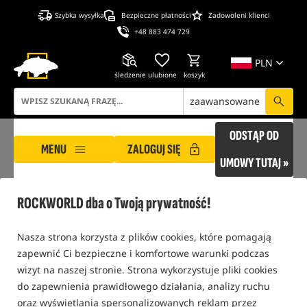
Szybka wysyłka
Bezpieczne płatności
Zadowoleni klienci
+48 883 474 729
PLN
śledzenie
ulubione
koszyk
zaawansowane
ODSTĄP OD
MENU
ZALOGUJ SIĘ
UMOWY TUTAJ »
ROCKWORLD
Produkty producenta MUGGA
ROCKWORLD dba o Twoją prywatność!
tylko produkty na
"naszym magazynie"
Nasza strona korzysta z plików cookies, które pomagają
zapewnić Ci bezpieczne i komfortowe warunki podczas
FILTRUJ
wizyt na naszej stronie. Strona wykorzystuje pliki cookies
do zapewnienia prawidłowego działania, analizy ruchu
oraz wyświetlania spersonalizowanych reklam przez