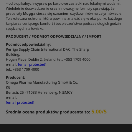
– od tropikalnych wypraw po karpiowe zasiadki nad lokalnymi wodami.
Wieloletnie doświadczenie oraz innowacyjne formuły sprawiają, że
preparaty
Mugga
cieszą się uznaniem użytkowników na całym świecie.
To skuteczna ochrona, która powinna znaleźć się w ekwipunku każdego
karpiarza ceniącego komfort i bezpieczeństwo podczas długich godzin
spędzanych na łowisku.
PRODUCENT / PODMIOT ODPOWIEDZIALNY / IMPORT
Podmiot odpowiedzialny:
Perrigo Supply Chain International DAC, The Sharp
Building,
Hogan Place, Dublin 2, Ireland, tel.: +353 1709 4000
e-mail:
[email protected]
tel.: +353 1709 4000
Producent:
Omega Pharma Manufacturing GmbH & Co.
KG
Benzstr. 25 · 71083 Herrenberg, NIEMCY
e-mail:
[email protected]
5.00/5
Średnia ocena produktów producenta to: