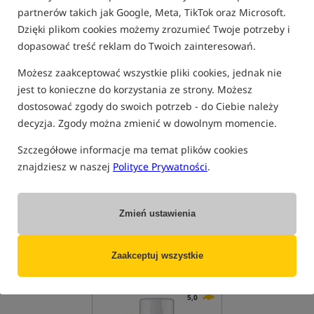
partnerów takich jak Google, Meta, TikTok oraz Microsoft.
PRODUKTY MUGGA
Dzięki plikom cookies możemy zrozumieć Twoje potrzeby i
Bestseller!
5,0
5,0
dopasować treść reklam do Twoich zainteresowań.
Możesz zaakceptować wszystkie pliki cookies, jednak nie
jest to konieczne do korzystania ze strony. Możesz
dostosować zgody do swoich potrzeb - do Ciebie należy
decyzja. Zgody można zmienić w dowolnym momencie.
Szczegółowe informacje ma temat plików cookies
Mugga
- Balsam kojący 50
Mugga Repellent Strong
ml
Spray 50 % DEET 75 ml
znajdziesz w naszej
Polityce Prywatności
.
Balsam kojący po ukąszeniu insektów
Spray przeciw insektom
26,99
31,99
PLN
PLN
otrzymujesz
0,16 pkt
Zmień ustawienia
otrzymujesz
0,28 pkt
Zaakceptuj wszystkie
BRAK TOWARU
BRAK TOWARU
5,0