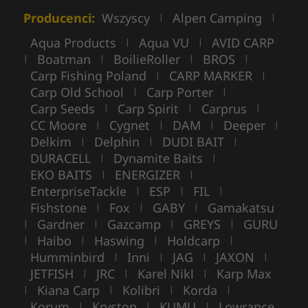
Producenci:
Wszyscy
Alpen Camping
|
|
Aqua Products
Aqua VU
AVID CARP
|
|
Boatman
BoilieRoller
BROS
|
|
|
|
Carp Fishing Poland
CARP MARKER
|
|
Carp Old School
Carp Porter
|
|
Carp Seeds
Carp Spirit
Carprus
|
|
|
CC Moore
Cygnet
DAM
Deeper
|
|
|
|
Delkim
Delphin
DUDI BAIT
|
|
|
DURACELL
Dynamite Baits
|
|
EKO BAITS
ENERGIZER
|
|
EnterpriseTackle
ESP
FIL
|
|
|
Fishstone
Fox
GABY
Gamakatsu
|
|
|
Gardner
Gazcamp
GREYS
GURU
|
|
|
|
Haibo
Haswing
Holdcarp
|
|
|
|
Humminbird
Inni
JAG
JAXON
|
|
|
|
JETFISH
JRC
Karel Nikl
Karp Max
|
|
|
Kiana Carp
Kolibri
Korda
|
|
|
|
Korum
Kryston
KUMU
Lowrance
|
|
|