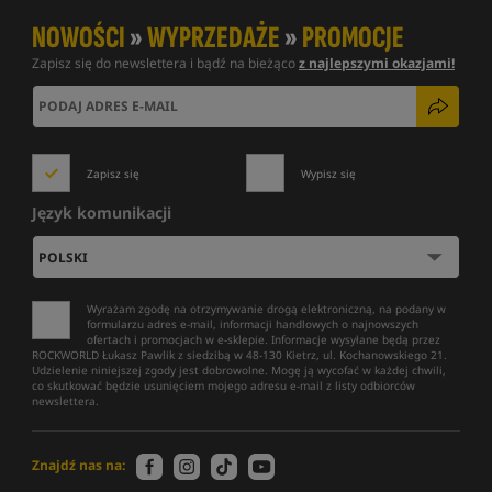
NOWOŚCI
»
WYPRZEDAŻE
»
PROMOCJE
Zapisz się do newslettera i bądź na bieżąco
z najlepszymi okazjami!
Zapisz się
Wypisz się
Język komunikacji
Wyrażam zgodę na otrzymywanie drogą elektroniczną, na podany w
formularzu adres e-mail, informacji handlowych o najnowszych
ofertach i promocjach w e-sklepie. Informacje wysyłane będą przez
ROCKWORLD Łukasz Pawlik z siedzibą w 48-130 Kietrz, ul. Kochanowskiego 21.
Udzielenie niniejszej zgody jest dobrowolne. Mogę ją wycofać w każdej chwili,
co skutkować będzie usunięciem mojego adresu e-mail z listy odbiorców
newslettera.
Znajdź nas na: