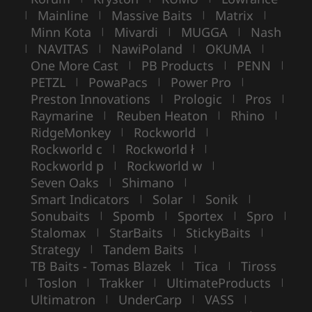
Mainline
Massive Baits
Matrix
|
|
|
|
Minn Kota
Mivardi
MUGGA
Nash
|
|
|
NAVITAS
NawiPoland
OKUMA
|
|
|
|
One More Cast
PB Products
PENN
|
|
|
PETZL
PowaPacs
Power Pro
|
|
|
Preston Innovations
Prologic
Pros
|
|
|
Raymarine
Reuben Heaton
Rhino
|
|
|
RidgeMonkey
Rockworld
|
|
Rockworld c
Rockworld ł
|
|
Rockworld p
Rockworld w
|
|
Seven Oaks
Shimano
|
|
Smart Indicators
Solar
Sonik
|
|
|
Sonubaits
Spomb
Sportex
Spro
|
|
|
|
Stalomax
StarBaits
StickyBaits
|
|
|
Strategy
Tandem Baits
|
|
TB Baits - Tomas Blazek
Tica
Tiross
|
|
Toslon
Trakker
UltimateProducts
|
|
|
|
Ultimatron
UnderCarp
VASS
|
|
|