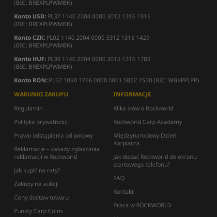
(BIC: BREXPLPWMBK)
Konto USD:
PL37 1140 2004 0000 3012 1316 1916
(BIC: BREXPLPWMBK)
Konto CZK:
PL02 1140 2004 0000 3312 1316 1429
(BIC: BREXPLPWMBK)
Konto HUF:
PL39 1140 2004 0000 3012 1316 1783
(BIC: BREXPLPWMBK)
Konto RON:
PL52 1090 1766 0000 0001 5822 1550 (BIC: WBKPPLPP)
WARUNKI ZAKUPU
INFORMACJE
Regulamin
Kilka słów o Rockworld
Polityka prywatności
Rockworld Carp Academy
Prawo odstąpienia od umowy
Międzynarodowy Dzień
Karpiarza
Reklamacje – zasady zgłaszania
reklamacji w Rockworld
Jak dodać Rockworld do ekranu
startowego telefonu?
Jak kupić na raty?
FAQ
Zakupy na aukcji
Kontakt
Ceny dostaw towaru
Praca w ROCKWORLD
Punkty Carp Coins