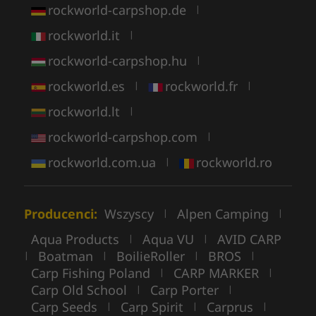
rockworld-carpshop.de
|
rockworld.it
|
rockworld-carpshop.hu
|
rockworld.es
rockworld.fr
|
|
rockworld.lt
|
rockworld-carpshop.com
|
rockworld.com.ua
rockworld.ro
|
Producenci:
Wszyscy
Alpen Camping
|
|
Aqua Products
Aqua VU
AVID CARP
|
|
Boatman
BoilieRoller
BROS
|
|
|
|
Carp Fishing Poland
CARP MARKER
|
|
Carp Old School
Carp Porter
|
|
Carp Seeds
Carp Spirit
Carprus
|
|
|