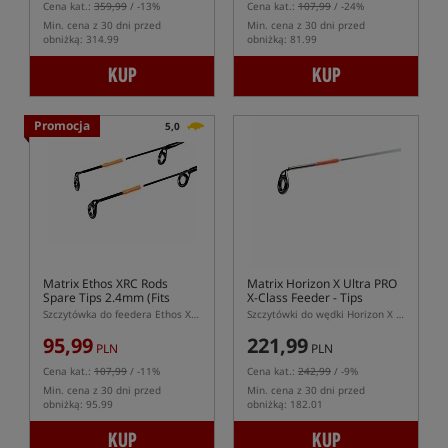
Cena kat.:
359,99
/ -13%
Cena kat.:
107,99
/ -24%
Min. cena z 30 dni przed
Min. cena z 30 dni przed
obniżką: 314.99
obniżką: 81.99
KUP
KUP
Promocja
5,0
Matrix Ethos XRC Rods
Matrix Horizon X Ultra PRO
Spare Tips 2.4mm (Fits
X-Class Feeder - Tips
Bomb & Feeder Rods)
Szczytówka do feedera Ethos XRC
Szczytówki do wędki Horizon X Ultra PRO X-Class Feeder
95,99
221,99
PLN
PLN
Cena kat.:
107,99
/ -11%
Cena kat.:
242,99
/ -9%
Min. cena z 30 dni przed
Min. cena z 30 dni przed
obniżką: 95.99
obniżką: 182.01
KUP
KUP