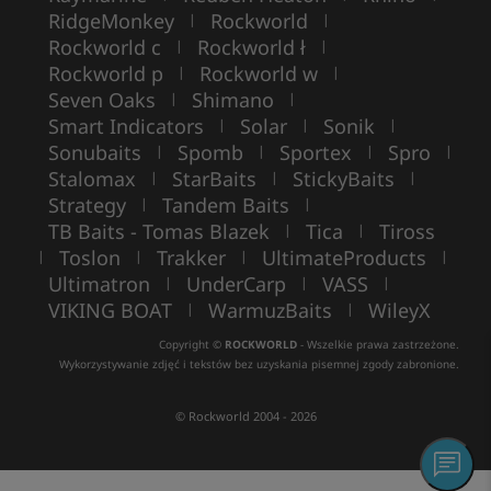
RidgeMonkey
Rockworld
|
|
Rockworld c
Rockworld ł
|
|
Rockworld p
Rockworld w
|
|
Seven Oaks
Shimano
|
|
Smart Indicators
Solar
Sonik
|
|
|
Sonubaits
Spomb
Sportex
Spro
|
|
|
|
Stalomax
StarBaits
StickyBaits
|
|
|
Strategy
Tandem Baits
|
|
TB Baits - Tomas Blazek
Tica
Tiross
|
|
Toslon
Trakker
UltimateProducts
|
|
|
|
Ultimatron
UnderCarp
VASS
|
|
|
VIKING BOAT
WarmuzBaits
WileyX
|
|
Copyright ©
ROCKWORLD
- Wszelkie prawa zastrzeżone.
Wykorzystywanie zdjęć i tekstów bez uzyskania pisemnej zgody zabronione.
© Rockworld 2004 - 2026