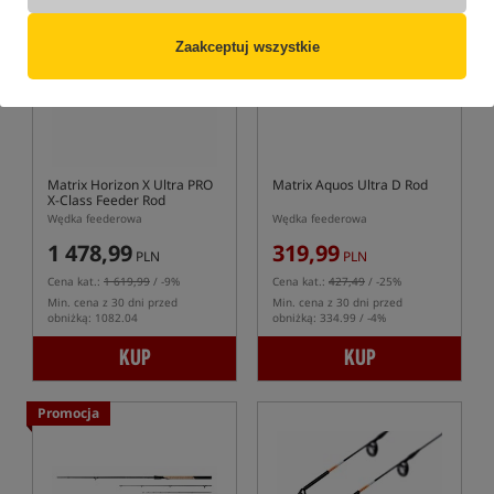
Promocja
Zaakceptuj wszystkie
Matrix Horizon X Ultra PRO
Matrix Aquos Ultra D Rod
X-Class Feeder Rod
Wędka feederowa
Wędka feederowa
1 478,99
319,99
PLN
PLN
Cena kat.:
1 619,99
/ -9%
Cena kat.:
427,49
/ -25%
Min. cena z 30 dni przed
Min. cena z 30 dni przed
obniżką: 1082.04
obniżką: 334.99 / -4%
KUP
KUP
Promocja