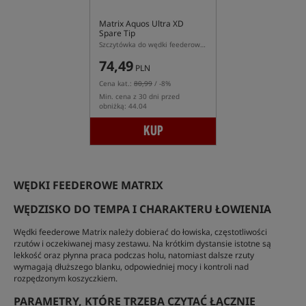
Matrix Aquos Ultra XD
Spare Tip
Szczytówka do wędki feederowej Matrix Aquos Ultra XD
74,49
PLN
Cena kat.:
80,99
/ -8%
Min. cena z 30 dni przed
obniżką: 44.04
KUP
WĘDKI FEEDEROWE MATRIX
WĘDZISKO DO TEMPA I CHARAKTERU ŁOWIENIA
Wędki feederowe Matrix należy dobierać do łowiska, częstotliwości
rzutów i oczekiwanej masy zestawu. Na krótkim dystansie istotne są
lekkość oraz płynna praca podczas holu, natomiast dalsze rzuty
wymagają dłuższego blanku, odpowiedniej mocy i kontroli nad
rozpędzonym koszyczkiem.
PARAMETRY, KTÓRE TRZEBA CZYTAĆ ŁĄCZNIE