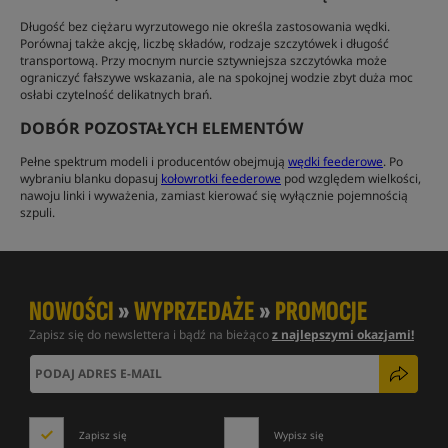
Długość bez ciężaru wyrzutowego nie określa zastosowania wędki.
Porównaj także akcję, liczbę składów, rodzaje szczytówek i długość
transportową. Przy mocnym nurcie sztywniejsza szczytówka może
ograniczyć fałszywe wskazania, ale na spokojnej wodzie zbyt duża moc
osłabi czytelność delikatnych brań.
DOBÓR POZOSTAŁYCH ELEMENTÓW
Pełne spektrum modeli i producentów obejmują
wędki feederowe
. Po
wybraniu blanku dopasuj
kołowrotki feederowe
pod względem wielkości,
nawoju linki i wyważenia, zamiast kierować się wyłącznie pojemnością
szpuli.
NOWOŚCI
»
WYPRZEDAŻE
»
PROMOCJE
Zapisz się do newslettera i bądź na bieżąco
z najlepszymi okazjami!
Zapisz się
Wypisz się