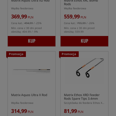
Matrix Aquos Ultra XD Rod
Matrix Ethos XRC Bomb
Rods
Wędka feederowa
Wędka feederowa
369,99
559,99
PLN
PLN
Cena kat.:
494,99
/ -25%
Cena kat.:
755,99
/ -26%
Min. cena z 30 dni przed
Min. cena z 30 dni przed
obniżką: 404.99 / -9%
obniżką: 559.99
KUP
KUP
Promocja
Promocja
Matrix Aquos Ultra X Rod
Matrix Ethos XRD Feeder
Rods Spare Tips 3.4mm
Wędka feederowa
Szczytówka do feedera Ethos XRD
314,99
81,99
PLN
PLN