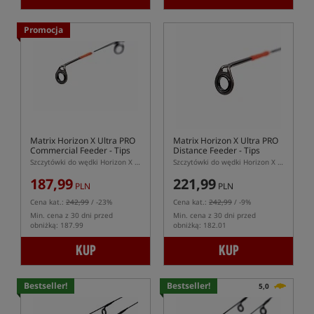
Promocja
Matrix Horizon X Ultra PRO
Matrix Horizon X Ultra PRO
Commercial Feeder - Tips
Distance Feeder - Tips
Szczytówki do wędki Horizon X Ultra PRO Commercial Feeder
Szczytówki do wędki Horizon X Ultra PRO Distance Feeder
187,99
221,99
PLN
PLN
Cena kat.:
242,99
/ -23%
Cena kat.:
242,99
/ -9%
Min. cena z 30 dni przed
Min. cena z 30 dni przed
obniżką: 187.99
obniżką: 182.01
KUP
KUP
Bestseller!
Bestseller!
5,0