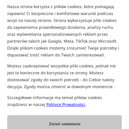
Nasza strona korzysta z plików cookies, które pomagają
MATRIX
zapewnić Ci bezpieczne i komfortowe warunki podczas
wizyt na naszej stronie. Strona wykorzystuje pliki cookies
Bestseller!
Promocja
do zapewnienia prawidłowego działania, analizy ruchu
oraz wyświetlania spersonalizowanych reklam przez
partnerów takich jak Google, Meta, TikTok oraz Microsoft.
Dzięki plikom cookies możemy zrozumieć Twoje potrzeby i
dopasować treść reklam do Twoich zainteresowań.
Możesz zaakceptować wszystkie pliki cookies, jednak nie
Matrix Horizon X Ultra PRO
Matrix Horizon X Ultra PRO
jest to konieczne do korzystania ze strony. Możesz
Distance Feeder Rod
Commercial Feeder
dostosować zgody do swoich potrzeb - do Ciebie należy
Wędka feederowa
Wędka feederowa
decyzja. Zgody można zmienić w dowolnym momencie.
1 519,99
1 114,99
PLN
PLN
Szczegółowe informacje ma temat plików cookies
Cena kat.:
1 664,99
/ -9%
Cena kat.:
1 462,49
/ -24%
Min. cena z 30 dni przed
Min. cena z 30 dni przed
znajdziesz w naszej
Polityce Prywatności
.
obniżką: 1112.12
obniżką: 1114.99
KUP
KUP
Zmień ustawienia