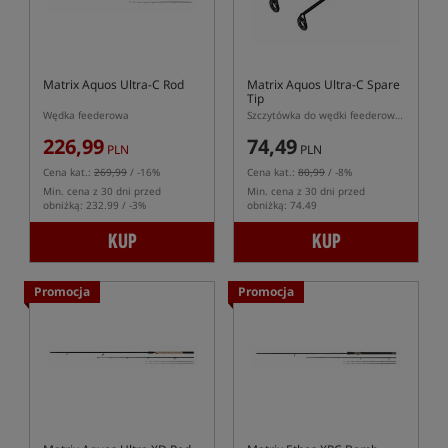
Matrix Aquos Ultra-C Rod
Matrix Aquos Ultra-C Spare
Tip
Wędka feederowa
Szczytówka do wędki feederowej Matrix Aquos Ultra-C
226,99
74,49
PLN
PLN
Cena kat.:
269,99
/ -16%
Cena kat.:
80,99
/ -8%
Min. cena z 30 dni przed
Min. cena z 30 dni przed
obniżką: 232.99 / -3%
obniżką: 74.49
KUP
KUP
Promocja
Promocja