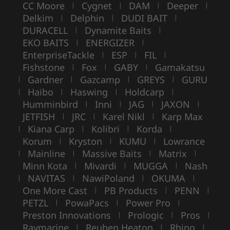
CC Moore
Cygnet
DAM
Deeper
|
|
|
|
Delkim
Delphin
DUDI BAIT
|
|
|
DURACELL
Dynamite Baits
|
|
EKO BAITS
ENERGIZER
|
|
EnterpriseTackle
ESP
FIL
|
|
|
Fishstone
Fox
GABY
Gamakatsu
|
|
|
Gardner
Gazcamp
GREYS
GURU
|
|
|
|
Haibo
Haswing
Holdcarp
|
|
|
|
Humminbird
Inni
JAG
JAXON
|
|
|
|
JETFISH
JRC
Karel Nikl
Karp Max
|
|
|
Kiana Carp
Kolibri
Korda
|
|
|
|
Korum
Kryston
KUMU
Lowrance
|
|
|
Mainline
Massive Baits
Matrix
|
|
|
|
Minn Kota
Mivardi
MUGGA
Nash
|
|
|
NAVITAS
NawiPoland
OKUMA
|
|
|
|
One More Cast
PB Products
PENN
|
|
|
PETZL
PowaPacs
Power Pro
|
|
|
Preston Innovations
Prologic
Pros
|
|
|
Raymarine
Reuben Heaton
Rhino
|
|
|