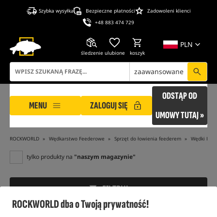
Szybka wysyłka
Bezpieczne płatności
Zadowoleni klienci
+48 883 474 729
PLN
śledzenie
ulubione
koszyk
zaawansowane
ODSTĄP OD
MENU
ZALOGUJ SIĘ
UMOWY TUTAJ »
ROCKWORLD
Wędkarstwo Feederowe
Sprzęt do łowienia feederem
Wędki Fee
tylko produkty na
"naszym magazynie"
FILTRUJ
ROCKWORLD dba o Twoją prywatność!