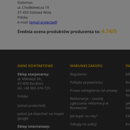
Stalomax
ul. Chodkiewicza 19
37-450 Stalowa Wola
Polska
e-mail:
[email protected]
4.74/5
Średnia ocena produktów producenta to:
DANE KONTAKTOWE
WARUNKI ZAKUPU
I
Sklep stacjonarny:
Regulamin
Ki
ul. Mikołaja 9A,
Polityka prywatności
Ro
47-400 Racibórz
tel. +48 883 474 729
Prawo odstąpienia od umowy
Mi
Ka
Polska
Reklamacje – zasady
zgłaszania reklamacji w
Ja
[email protected]
Rockworld
ek
pokaż jak dojechać na mapie
Jak kupić na raty?
FA
google
Zakupy na aukcji
Ko
Sklep internetowy: