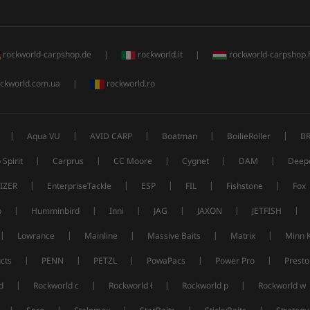
rockworld-carpshop.de
|
rockworld.it
|
rockworld-carpshop.
ckworld.com.ua
|
rockworld.ro
|
|
|
|
|
Aqua VU
AVID CARP
Boatman
BoilieRoller
B
|
|
|
|
|
 Spirit
Carprus
CC Moore
Cygnet
DAM
Deep
|
|
|
|
|
IZER
EnterpriseTackle
ESP
FIL
Fishstone
Fox
|
|
|
|
|
|
p
Humminbird
Inni
JAG
JAXON
JETFISH
|
|
|
|
|
Lowrance
Mainline
Massive Baits
Matrix
Minn 
|
|
|
|
|
cts
PENN
PETZL
PowaPacs
Power Pro
Presto
|
|
|
|
d
Rockworld c
Rockworld ł
Rockworld p
Rockworld w
|
|
|
|
|