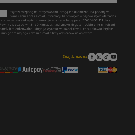
Wyrażam zgodę na otrzymywanie drogą elektroniczną, na podany w
formularzu adres e-mail, informacji handlowych o najnowszych ofertach i
promocjach w e-sklepie. Informacje wysyłane będą przez ROCKWORLD Łukasz
Pawlik z siedzibą w 48-130 Kietrz, ul. Kochanowskiego 21. Udzielenie niniejszej
zgody jest dobrowolne. Mogę ją wycofać w każdej chwili, co skutkować będzie
usunięciem mojego adresu e-mail z listy odbiorców newslettera.
Znajdź nas na: