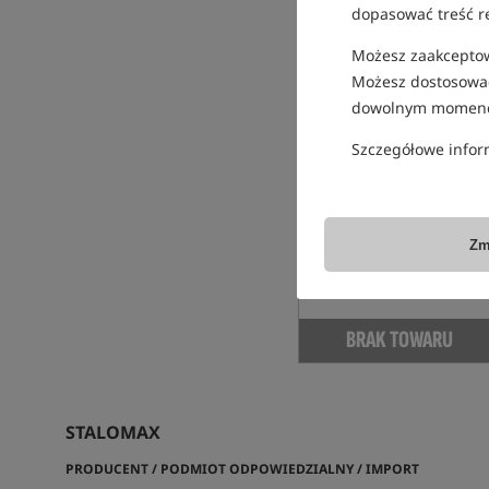
dopasować treść r
Możesz zaakceptowa
Możesz dostosować
dowolnym momenc
Szczegółowe infor
Stalomax Pellet Monster
Fruit
Pellet owocowy a'la Quench
23,99
PLN
Zm
otrzymujesz
0,13 pkt
BRAK TOWARU
STALOMAX
PRODUCENT / PODMIOT ODPOWIEDZIALNY / IMPORT