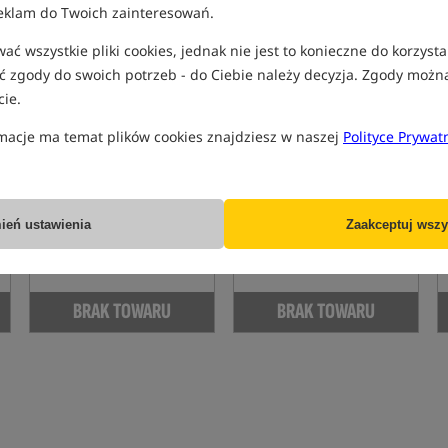
eklam do Twoich zainteresowań.
ć wszystkie pliki cookies, jednak nie jest to konieczne do korzysta
 zgody do swoich potrzeb - do Ciebie należy decyzja. Zgody możn
ie.
macje ma temat plików cookies znajdziesz w naszej
Polityce Prywat
Stalomax Pellet
- Truskawka
Stalomax Pellet Squid
Orange
Pellet Truskawkowy
Pellet kałamarnica, pomarańcza
23,99
23,99
PLN
PLN
ień ustawienia
Zaakceptuj wszy
otrzymujesz
0,13 pkt
otrzymujesz
0,13 pkt
BRAK TOWARU
BRAK TOWARU