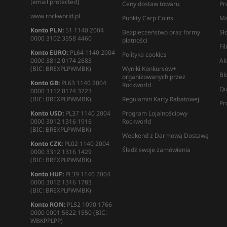
[email protected]
Ceny dostaw towaru
Pr
www.rockworld.pl
Punkty Carp Coins
Ma
Konto PLN:
51 1140 2004
Bezpieczeństwo oraz formy
Sł
0000 3102 3558 4460
płatności
Fi
Konto EURO:
PL64 1140 2004
Polityka cookies
0000 3812 0174 2683
Ak
(BIC: BREXPLPWMBK)
Wyniki Konkursów+
Bl
organizowanych przez
Konto GB:
PL63 1140 2004
Rockworld
Qu
0000 3112 0174 3723
(BIC: BREXPLPWMBK)
Regulamin Karty Rabatowej
Pr
Konto USD:
PL37 1140 2004
Program Lojalnościowy
0000 3012 1316 1916
Rockworld
(BIC: BREXPLPWMBK)
Weekend z Darmową Dostawą
Konto CZK:
PL02 1140 2004
Śledź swoje zamówienia
0000 3312 1316 1429
(BIC: BREXPLPWMBK)
Konto HUF:
PL39 1140 2004
0000 3012 1316 1783
(BIC: BREXPLPWMBK)
Konto RON:
PL52 1090 1766
0000 0001 5822 1550 (BIC:
WBKPPLPP)