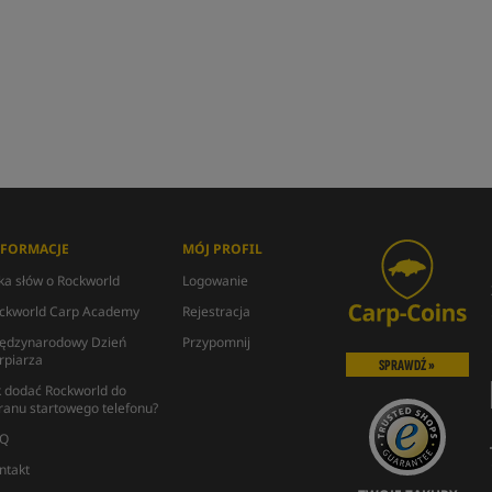
NFORMACJE
MÓJ PROFIL
lka słów o Rockworld
Logowanie
ckworld Carp Academy
Rejestracja
ędzynarodowy Dzień
Przypomnij
rpiarza
SPRAWDŹ »
k dodać Rockworld do
ranu startowego telefonu?
Q
ntakt