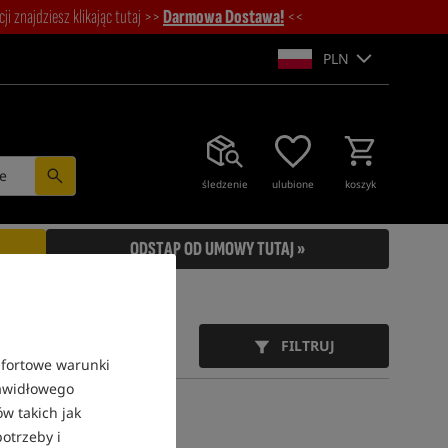
i znajdziesz klikając tutaj >>
Darmowa Dostawa!
<<
PLN
e
śledzenie
ulubione
koszyk
ODSTĄP OD UMOWY TUTAJ »
FILTRUJ
mfortowe warunki
rawidłowego
w takich jak
otrzeby i
4,7