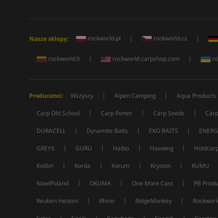
rockworld.pl
|
rockworld.cz
|
Nasze sklepy:
rockworld.lt
|
rockworld-carpshop.com
|
ro
|
|
Producenci:
Wszyscy
Alpen Camping
Aqua Products
|
|
|
Carp Old School
Carp Porter
Carp Seeds
Carp
|
|
|
DURACELL
Dynamite Baits
EKO BAITS
ENERG
|
|
|
|
GREYS
GURU
Haibo
Haswing
Holdcar
|
|
|
|
Kolibri
Korda
Korum
Kryston
KUMU
|
|
|
NawiPoland
OKUMA
One More Cast
PB Produ
|
|
|
Reuben Heaton
Rhino
RidgeMonkey
Rockworl
|
|
|
|