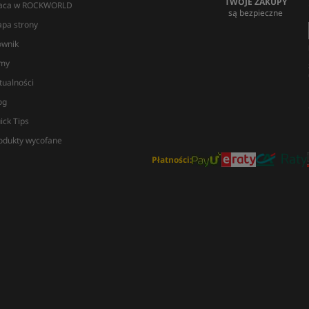
TWOJE ZAKUPY
aca w ROCKWORLD
są bezpieczne
pa strony
ownik
lmy
tualności
og
ick Tips
odukty wycofane
Płatności: