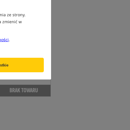
nia ze strony.
a zmienić w
ności
.
Stalomax Pellet
- Morwa
Pellet mulberry
23,99
PLN
stkie
otrzymujesz
0,13 pkt
BRAK TOWARU