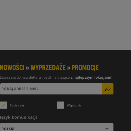
NOWOŚCI
»
WYPRZEDAŻE
»
PROMOCJE
Zapisz się do newslettera i bądź na bieżąco
z najlepszymi okazjami!
Zapisz się
Wypisz się
Język komunikacji