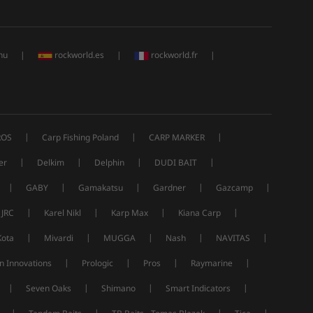
hu
|
rockworld.es
|
rockworld.fr
|
|
|
|
ROS
Carp Fishing Poland
CARP MARKER
|
|
|
|
er
Delkim
Delphin
DUDI BAIT
|
|
|
|
|
GABY
Gamakatsu
Gardner
Gazcamp
|
|
|
|
JRC
Karel Nikl
Karp Max
Kiana Carp
|
|
|
|
|
Kota
Mivardi
MUGGA
Nash
NAVITAS
|
|
|
|
n Innovations
Prologic
Pros
Raymarine
|
|
|
|
Seven Oaks
Shimano
Smart Indicators
|
|
|
|