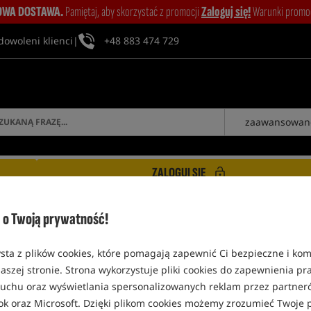
WA DOSTAWA.
Pamiętaj, aby skorzystać z promocji
Zaloguj się!
Warunki promocj
dowoleni klienci
|
+48 883 474 729
zaawansowan
ZALOGUJ SIĘ
o Twoją prywatność!
sta z plików cookies, które pomagają zapewnić Ci bezpieczne i ko
aszej stronie. Strona wykorzystuje pliki cookies do zapewnienia p
PRODUKTY STALOMAX
 ruchu oraz wyświetlania spersonalizowanych reklam przez partneró
ok oraz Microsoft. Dzięki plikom cookies możemy zrozumieć Twoje p
4,7
4,9