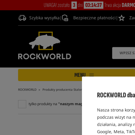
UWAGA! zostało:
3
dni
03:14:37
Trwa akcja
DARMO
Szybka wysyłka
|
Bezpieczne płatności
|
Za
MENU
ROCKWORLD
Produkty producenta Stalomax
ROCKWORLD dba 
tylko produkty na
"naszym magazynie"
Nasza strona korzy
podczas wizyt na n
działania, analizy
Google, Meta, TikT
4,8