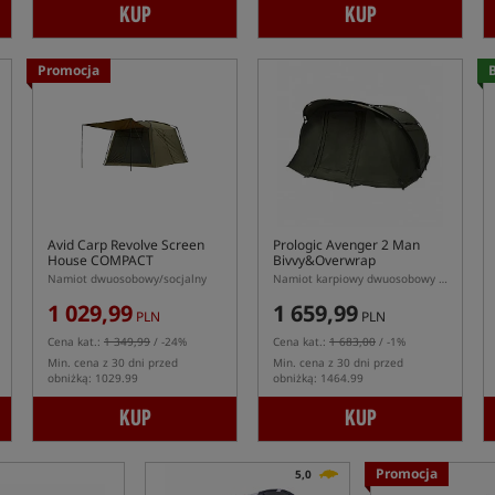
KUP
KUP
Promocja
B
Avid Carp Revolve Screen
Prologic Avenger 2 Man
House COMPACT
Bivvy&Overwrap
Namiot dwuosobowy/socjalny
Namiot karpiowy dwuosobowy z narzutą
1 029,99
1 659,99
PLN
PLN
Cena kat.:
1 349,99
/ -24%
Cena kat.:
1 683,00
/ -1%
Min. cena z 30 dni przed
Min. cena z 30 dni przed
obniżką: 1029.99
obniżką: 1464.99
KUP
KUP
Promocja
5,0