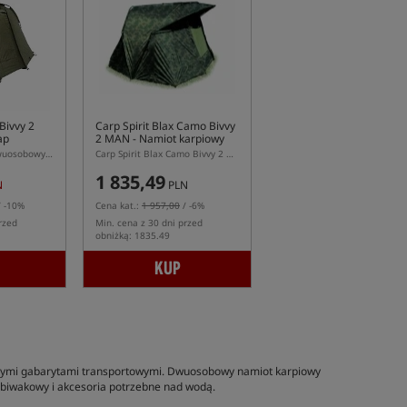
Bivvy 2
Carp Spirit Blax Camo Bivvy
ap
2 MAN
- Namiot karpiowy
Namiot Karpiowy Dwuosobowy z Narzutą
Carp Spirit Blax Camo Bivvy 2 Man – dwuosobowy namiot karpiowy 5000 mm
1 835,49
N
PLN
 -10%
Cena kat.:
1 957,00
/ -6%
rzed
Min. cena z 30 dni przed
obniżką: 1835.49
KUP
ądnymi gabarytami transportowymi. Dwuosobowy namiot karpiowy
 biwakowy i akcesoria potrzebne nad wodą.