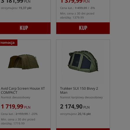
3 181,99
1 379,99
PLN
PLN
otrzymujesz
19,37 pkt
Cena kat.:
1 499,39
/ -8%
Min. cena z 30 dni przed
obniżką: 1379.99
KUP
KUP
Promocja
Avid Carp Screen House XT
Trakker SLX 150 Bivvy 2
COMPACT
Man
Namiot dwuosobowy
Namiot karpiowy dwuosobowy
1 719,99
2 174,90
PLN
PLN
Cena kat.:
2 159,99
/ -20%
otrzymujesz
20,16 pkt
Min. cena z 30 dni przed
obniżką: 1719.99