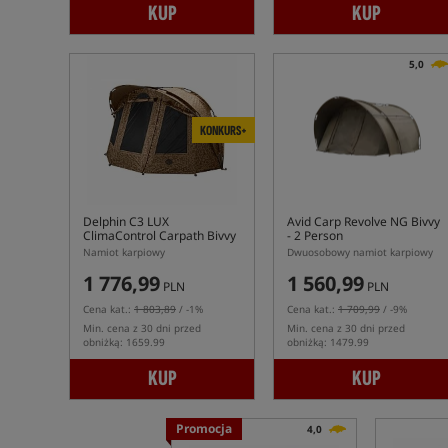
KUP
KUP
5,0
KONKURS+
Delphin C3 LUX
Avid Carp Revolve NG Bivvy
ClimaControl Carpath Bivvy
- 2 Person
Namiot karpiowy
Dwuosobowy namiot karpiowy
1 776,99
1 560,99
PLN
PLN
Cena kat.:
1 803,89
/ -1%
Cena kat.:
1 709,99
/ -9%
Min. cena z 30 dni przed
Min. cena z 30 dni przed
obniżką: 1659.99
obniżką: 1479.99
KUP
KUP
Promocja
4,0