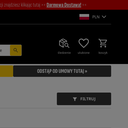
i znajdziesz klikając tutaj >>
Darmowa Dostawa!
<<
PLN
e
śledzenie
ulubione
koszyk
ODSTĄP OD UMOWY TUTAJ »
FILTRUJ