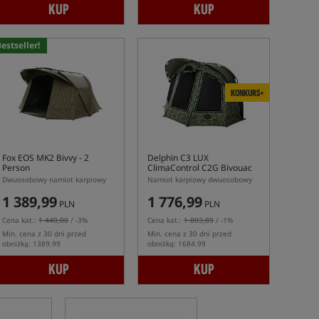
KUP
KUP
estseller!
KONKURS+
Fox EOS MK2 Bivvy - 2
Delphin C3 LUX
Person
ClimaControl C2G Bivouac
Dwuosobowy namiot karpiowy
Namiot karpiowy dwuosobowy
1 389,99
1 776,99
PLN
PLN
Cena kat.:
1 440,00
/ -3%
Cena kat.:
1 803,89
/ -1%
Min. cena z 30 dni przed
Min. cena z 30 dni przed
obniżką: 1389.99
obniżką: 1684.99
KUP
KUP