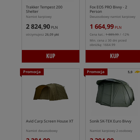
Trakker Tempest 200
Fox EOS PRO Bivvy - 2
Shelter
Person
Namiot karpiowy
Dwuosobowy namiot karpiowy
2 824,90
1 664,99
PLN
PLN
otrzymujesz
26,09 pkt
Cena kat.:
1 889,99
/ -12%
Min. cena z 30 dni przed
obniżką: 1664.99
KUP
KUP
Promocja
Promocja
5,0
Avid Carp Screen House XT
Sonik SK-TEK Euro Bivvy
Namiot dwuosobowy
Namiot karpiowy 2-osobowy