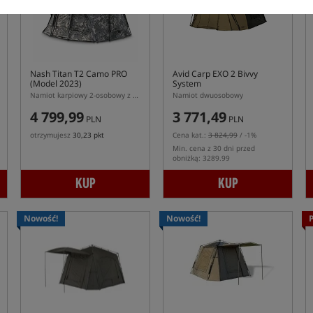
Nash Titan T2 Camo PRO
Avid Carp EXO 2 Bivvy
(Model 2023)
System
Namiot karpiowy 2-osobowy z kapsułą wewnętrzną
Namiot dwuosobowy
4 799,99
3 771,49
PLN
PLN
otrzymujesz
30,23 pkt
Cena kat.:
3 824,99
/ -1%
Min. cena z 30 dni przed
obniżką: 3289.99
KUP
KUP
Nowość!
Nowość!