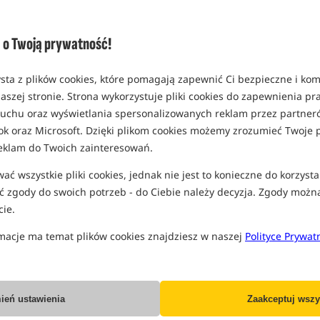
Promocja
Bestseller!
5,0
o Twoją prywatność!
sta z plików cookies, które pomagają zapewnić Ci bezpieczne i ko
aszej stronie. Strona wykorzystuje pliki cookies do zapewnienia p
 ruchu oraz wyświetlania spersonalizowanych reklam przez partneró
ok oraz Microsoft. Dzięki plikom cookies możemy zrozumieć Twoje p
Mivardi Entrix Bivvy XL
Trakker Tempest RS 200 -
CAMO
eklam do Twoich zainteresowań.
Namiot karpiowy
Namiot karpiowy Tempest RS 200 w kolorze kamuflażu
ć wszystkie pliki cookies, jednak nie jest to konieczne do korzysta
1 079,99
5 524,90
PLN
PLN
 zgody do swoich potrzeb - do Ciebie należy decyzja. Zgody możn
Cena kat.:
1 199,00
/ -10%
otrzymujesz
41,59 pkt
ie.
Min. cena z 30 dni przed
obniżką: 1079.99
macje ma temat plików cookies znajdziesz w naszej
Polityce Prywat
KUP
KUP
Bestseller!
Bestseller!
4,0
ień ustawienia
Zaakceptuj wszy