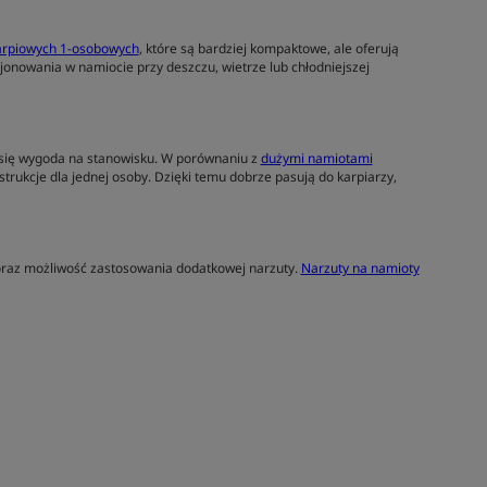
arpiowych 1-osobowych
, które są bardziej kompaktowe, ale oferują
onowania w namiocie przy deszczu, wietrze lub chłodniejszej
y się wygoda na stanowisku. W porównaniu z
dużymi namiotami
trukcje dla jednej osoby. Dzięki temu dobrze pasują do karpiarzy,
 oraz możliwość zastosowania dodatkowej narzuty.
Narzuty na namioty