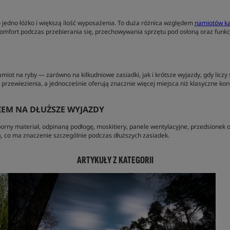
jedno łóżko i większą ilość wyposażenia. To duża różnica względem
namiotów k
mfort podczas przebierania się, przechowywania sprzętu pod osłoną oraz funkcj
miot na ryby — zarówno na kilkudniowe zasiadki, jak i krótsze wyjazdy, gdy licz
przewiezienia, a jednocześnie oferują znacznie więcej miejsca niż klasyczne kons
EM NA DŁUŻSZE WYJAZDY
rny materiał, odpinaną podłogę, moskitiery, panele wentylacyjne, przedsionek
 co ma znaczenie szczególnie podczas dłuższych zasiadek.
ARTYKUŁY Z KATEGORII