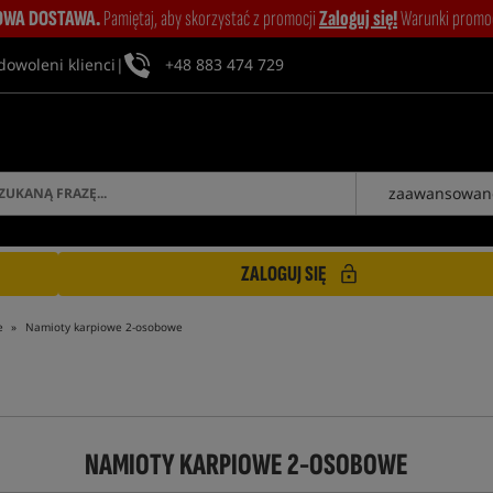
WA DOSTAWA.
Pamiętaj, aby skorzystać z promocji
Zaloguj się!
Warunki promocj
dowoleni klienci
|
+48 883 474 729
zaawansowan
ZALOGUJ SIĘ
e
Namioty karpiowe 2-osobowe
NAMIOTY KARPIOWE 2-OSOBOWE