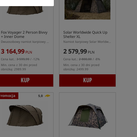
Fox Voyager 2 Person Bivvy
Solar Worldwide Quick Up
+ Inner Dome
Shelter XL
Dwuosobowy namiot karpiowy w komplecie z kapsułą wewnętrzną
Namiot karpiowy Solar Worldwide Quick Up XL
3 164,99
2 579,99
PLN
PLN
Cena kat.:
3 599,99
/ -12%
Cena kat.:
2 800,00
/ -8%
Min. cena z 30 dni przed
Min. cena z 30 dni przed
obniżką: 2989.99
obniżką: 2499.99
KUP
KUP
Promocja
5,0