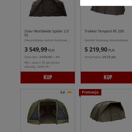
Solar Worldwide Spider 2.0
Trakker Tempest RS 200
FS
Dwuosobowy namiot karpiowy Solar Worldwide Spider 2.0 FS
Namiot karpiowy dwuosobowy
3 549,99
5 219,90
PLN
PLN
Cena kat.:
3 850,00
/ -8%
otrzymujesz
39,29 pkt
Min. cena z 30 dni przed
obniżką: 3449.99
KUP
KUP
Promocja
5,0