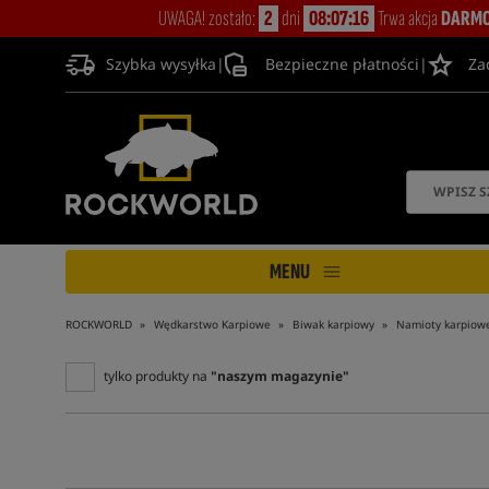
UWAGA! zostało:
2
dni
08:07:14
Trwa akcja
DARMO
Szybka wysyłka
|
Bezpieczne płatności
|
Za
MENU
ROCKWORLD
Wędkarstwo Karpiowe
Biwak karpiowy
Namioty karpiow
tylko produkty na
"naszym magazynie"