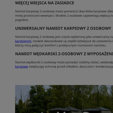
WIĘCEJ MIEJSCA NA ZASIADCE
Namiot karpiowy 2-osobowy może pomieścić dwa łóżka karpiowe albo 
mniej przestrzeni wewnątrz. Modele 2-osobowe zapewniają większy ko
pogodzie.
UNIWERSALNY NAMIOT KARPIOWY 2 OSOBOWY
Namiot karpiowy 2 osobowy jest często wybierany jako uniwersalny na
karpiowymi
, modele dwuosobowe są zwykle łatwiejsze do ustawienia i 
którzy chcą połączyć komfort z praktycznym rozmiarem namiotu.
NAMIOT WĘDKARSKI 2-OSOBOWY Z WYPOSAŻENI
Namiot wędkarski 2-osobowy może posiadać stabilny stelaż, wodoodpo
karpiowe
zwiększają ochronę przed chłodem, deszczem i kondensacją,