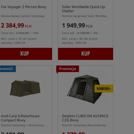
Fox Voyager 2 Person Bivvy
Solar Worldwide Quick Up
Shelter
Dwuosobowy namiot karpiowy
Namiot karpiowy Solar Worldwide Quick Up Shelter Standard
2 384,99
1 949,99
PLN
PLN
Cena kat.:
2 924,99
/ -18%
Cena kat.:
2 120,00
/ -8%
Min. cena z 30 dni przed
Min. cena z 30 dni przed
obniżką: 2384.99
obniżką: 1899.99
KUP
KUP
Nowość!
Promocja
KONKURS+
Avid Carp InflataHouse
Delphin CUBICON AirSPACE
Compact Bivvy
C2G Bivvy
Namiot karpiowy z dmuchanym stelażem Avid Carp InflataHouse Compact
Namiot karpiowy dwuosobowy