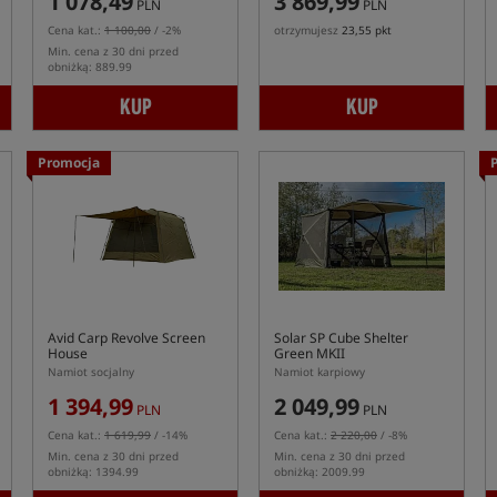
1 078,49
3 869,99
PLN
PLN
Cena kat.:
1 100,00
/ -2%
otrzymujesz
23,55 pkt
Min. cena z 30 dni przed
obniżką: 889.99
KUP
KUP
Promocja
Avid Carp Revolve Screen
Solar SP Cube Shelter
House
Green MKII
Namiot socjalny
Namiot karpiowy
1 394,99
2 049,99
PLN
PLN
Cena kat.:
1 619,99
/ -14%
Cena kat.:
2 220,00
/ -8%
Min. cena z 30 dni przed
Min. cena z 30 dni przed
obniżką: 1394.99
obniżką: 2009.99