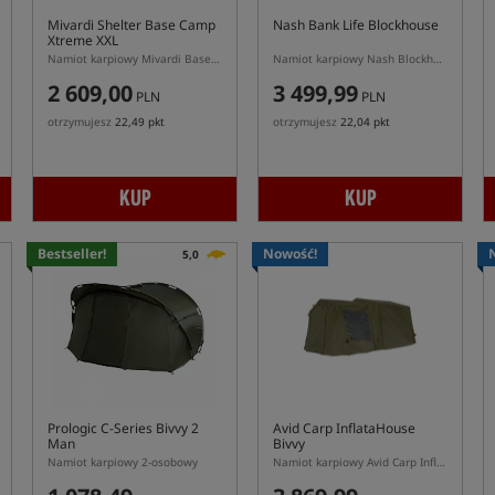
Mivardi Shelter Base Camp
Nash Bank Life Blockhouse
Xtreme XXL
Namiot karpiowy Mivardi Base Camp Xtreme XXL
Namiot karpiowy Nash Blockhouse 2 osobowy
2 609,00
3 499,99
PLN
PLN
otrzymujesz
22,49 pkt
otrzymujesz
22,04 pkt
KUP
KUP
Bestseller!
Nowość!
5,0
Prologic C-Series Bivvy 2
Avid Carp InflataHouse
Man
Bivvy
Namiot karpiowy 2-osobowy
Namiot karpiowy Avid Carp InflataHouse z pompowanym stelażem