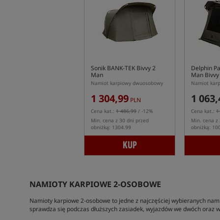
Sonik BANK-TEK Bivvy 2
Delphin P
Man
Man Bivvy
Namiot karpiowy dwuosobowy
Namiot kar
1 304,99
1 063,
PLN
Cena kat.:
1 486,99
/ -12%
Cena kat.:
1
Min. cena z 30 dni przed
Min. cena z 
obniżką: 1304.99
obniżką: 10
KUP
NAMIOTY KARPIOWE 2-OSOBOWE
Namioty karpiowe 2-osobowe to jedne z najczęściej wybieranych nam
sprawdza się podczas dłuższych zasiadek, wyjazdów we dwóch oraz wte