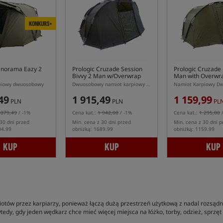
KONKURS+
anorama Eazy 2
Prologic Cruzade Session
Prologic Cruzade 
Bivvy 2 Man w/Overwrap
Man with Overwr
piowy dwuosobowy
Dwuosobowy namiot karpiowy z narzutą
49
1 915,49
1 159,99
PLN
PLN
PL
 079,49
/ -1%
Cena kat.:
1 942,00
/ -1%
Cena kat.:
1 295,00
/
30 dni przed
Min. cena z 30 dni przed
Min. cena z 30 dni p
04.99
obniżką: 1689.99
obniżką: 1159.99
KUP
KUP
KUP
iotów przez karpiarzy, ponieważ łączą dużą przestrzeń użytkową z nadal rozs
dy, gdy jeden wędkarz chce mieć więcej miejsca na łóżko, torby, odzież, sprzęt