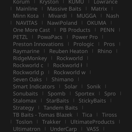
Korum
Kryston
KUMU
Lowrance
|
|
|
Mainline
Massive Baits
Matrix
|
|
|
|
Minn Kota
Mivardi
MUGGA
Nash
|
|
|
NAVITAS
NawiPoland
OKUMA
|
|
|
|
One More Cast
PB Products
PENN
|
|
|
PETZL
PowaPacs
Power Pro
|
|
|
Preston Innovations
Prologic
Pros
|
|
|
Raymarine
Reuben Heaton
Rhino
|
|
|
RidgeMonkey
Rockworld
|
|
Rockworld c
Rockworld ł
|
|
Rockworld p
Rockworld w
|
|
Seven Oaks
Shimano
|
|
Smart Indicators
Solar
Sonik
|
|
|
Sonubaits
Spomb
Sportex
Spro
|
|
|
|
Stalomax
StarBaits
StickyBaits
|
|
|
Strategy
Tandem Baits
|
|
TB Baits - Tomas Blazek
Tica
Tiross
|
|
Toslon
Trakker
UltimateProducts
|
|
|
|
Ultimatron
UnderCarp
VASS
|
|
|