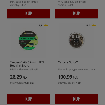
Min. cena z 30 dni przed
Min. cena z 30 dni przed
obniżką: 33.99
obniżką: 24.99
KUP
KUP
4,8
5,0
TandemBaits Slimsilk PRO
Carprus Strip-X
Hooklink Braid
Miękka Plecionka Slimsilk
Plecionka przyponowa w otulinie
26,29
100,99
PLN
PLN
otrzymujesz
0,21 pkt
otrzymujesz
0,87 pkt
KUP
KUP