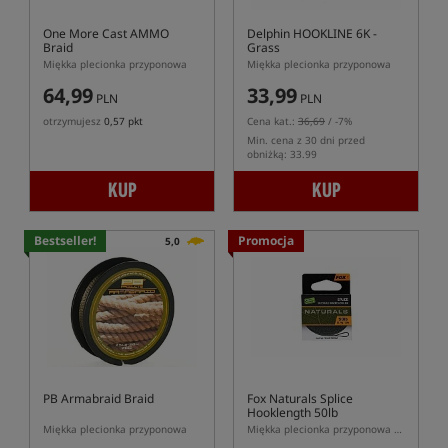
One More Cast AMMO
Delphin HOOKLINE 6K -
Braid
Grass
Miękka plecionka przyponowa
Miękka plecionka przyponowa
64,99
33,99
PLN
PLN
otrzymujesz
0,57 pkt
Cena kat.:
36,69
/ -7%
Min. cena z 30 dni przed
obniżką: 33.99
KUP
KUP
Bestseller!
Promocja
5,0
PB Armabraid Braid
Fox Naturals Splice
Hooklength 50lb
Miękka plecionka przyponowa
Miękka plecionka przyponowa z możliwością zaplatania