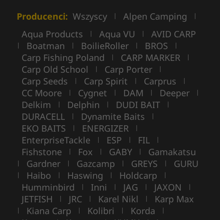
Producenci:
Wszyscy
Alpen Camping
|
|
Aqua Products
Aqua VU
AVID CARP
|
|
Boatman
BoilieRoller
BROS
|
|
|
|
Carp Fishing Poland
CARP MARKER
|
|
Carp Old School
Carp Porter
|
|
Carp Seeds
Carp Spirit
Carprus
|
|
|
CC Moore
Cygnet
DAM
Deeper
|
|
|
|
Delkim
Delphin
DUDI BAIT
|
|
|
DURACELL
Dynamite Baits
|
|
EKO BAITS
ENERGIZER
|
|
EnterpriseTackle
ESP
FIL
|
|
|
Fishstone
Fox
GABY
Gamakatsu
|
|
|
Gardner
Gazcamp
GREYS
GURU
|
|
|
|
Haibo
Haswing
Holdcarp
|
|
|
|
Humminbird
Inni
JAG
JAXON
|
|
|
|
JETFISH
JRC
Karel Nikl
Karp Max
|
|
|
Kiana Carp
Kolibri
Korda
|
|
|
|