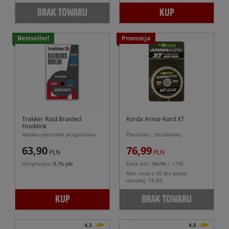
BRAK TOWARU
KUP
Bestseller!
Promocja
Trakker Raid Braided
Korda Arma-Kord XT
Hooklink
Miękka plecionka przyponowa
Plecionka - Strzałówka
63,90
76,99
PLN
PLN
otrzymujesz
0,76 pkt
Cena kat.:
92,99
/ -17%
Min. cena z 30 dni przed
obniżką: 76.99
KUP
BRAK TOWARU
4,3
4,5