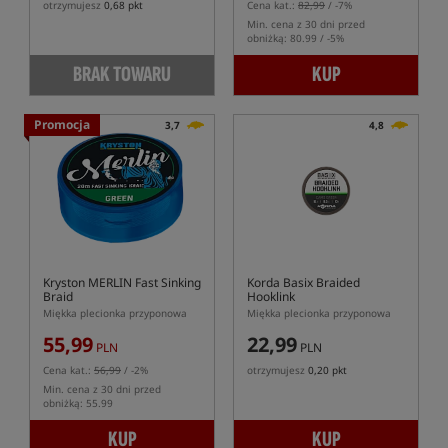
otrzymujesz
0,68 pkt
Cena kat.:
82,99
/ -7%
Min. cena z 30 dni przed
obniżką: 80.99 / -5%
BRAK TOWARU
KUP
Promocja
3,7
4,8
Kryston MERLIN Fast Sinking
Korda Basix Braided
Braid
Hooklink
Miękka plecionka przyponowa
Miękka plecionka przyponowa
55,99
22,99
PLN
PLN
Cena kat.:
56,99
/ -2%
otrzymujesz
0,20 pkt
Min. cena z 30 dni przed
obniżką: 55.99
KUP
KUP