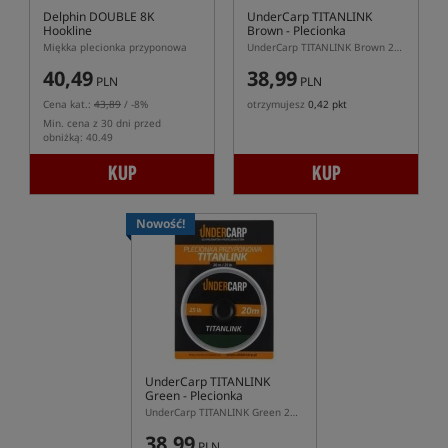
Delphin DOUBLE 8K
UnderCarp TITANLINK
Hookline
Brown
- Plecionka
przyponowa
Miękka plecionka przyponowa
UnderCarp TITANLINK Brown 20 m – tonąca plecionka przyponowa 25 lb / 35 lb
40,49
38,99
PLN
PLN
Cena kat.:
43,89
/ -8%
otrzymujesz
0,42 pkt
Min. cena z 30 dni przed
obniżką: 40.49
KUP
KUP
Nowość!
UnderCarp TITANLINK
Green
- Plecionka
przyponowa
UnderCarp TITANLINK Green 20 m – tonąca plecionka przyponowa 25 lb / 35 lb
38,99
PLN