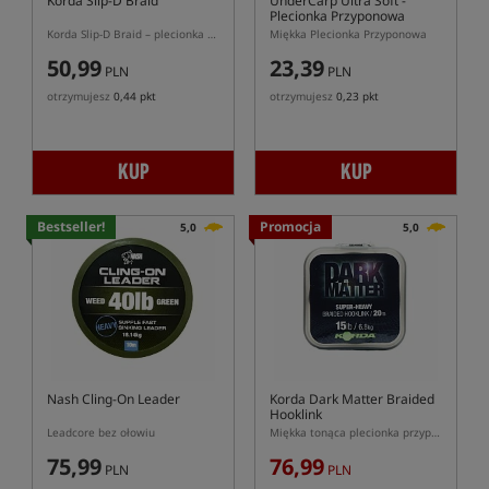
Korda Slip-D Braid
UnderCarp Ultra Soft
-
Plecionka Przyponowa
Korda Slip-D Braid – plecionka do przyponów combi i Slip-D
Miękka Plecionka Przyponowa
50,99
23,39
PLN
PLN
otrzymujesz
0,44 pkt
otrzymujesz
0,23 pkt
KUP
KUP
Bestseller!
Promocja
5,0
5,0
Nash Cling-On Leader
Korda Dark Matter Braided
Hooklink
Leadcore bez ołowiu
Miękka tonąca plecionka przyponowa
75,99
76,99
PLN
PLN