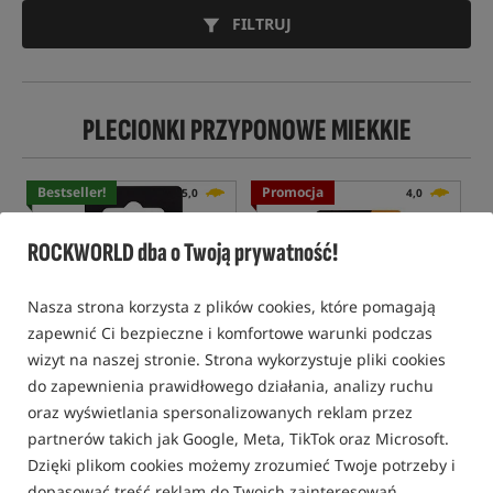
FILTRUJ
PLECIONKI PRZYPONOWE MIEKKIE
Bestseller!
Promocja
5,0
4,0
ROCKWORLD dba o Twoją prywatność!
Nasza strona korzysta z plików cookies, które pomagają
zapewnić Ci bezpieczne i komfortowe warunki podczas
wizyt na naszej stronie. Strona wykorzystuje pliki cookies
Korda Loop Braid 20lb
Fox Edges Hair Braid
do zapewnienia prawidłowego działania, analizy ruchu
Miękka plecionka przyponowa
Miękka plecionka do tworzenia włosa
oraz wyświetlania spersonalizowanych reklam przez
54,99
24,99
partnerów takich jak Google, Meta, TikTok oraz Microsoft.
PLN
PLN
Dzięki plikom cookies możemy zrozumieć Twoje potrzeby i
otrzymujesz
0,48 pkt
Cena kat.:
29,29
/ -15%
Min. cena z 30 dni przed
dopasować treść reklam do Twoich zainteresowań.