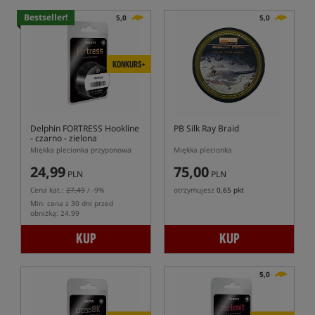
Bestseller!
5,0
5,0
KONKURS+
Delphin FORTRESS Hookline
PB Silk Ray Braid
- czarno - zielona
Miękka plecionka przyponowa
Miękka plecionka
24,99
75,00
PLN
PLN
Cena kat.:
27,49
/ -9%
otrzymujesz
0,65 pkt
Min. cena z 30 dni przed
obniżką: 24.99
KUP
KUP
5,0