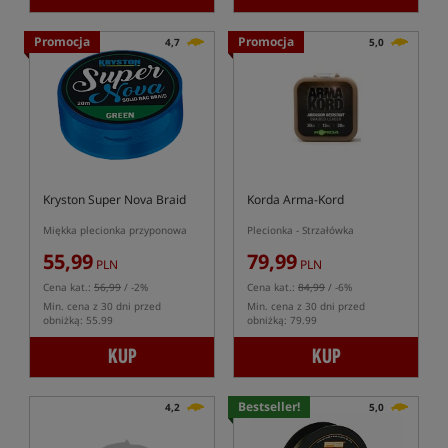
Promocja
Promocja
4,7
5,0
Kryston Super Nova Braid
Korda Arma-Kord
Miękka plecionka przyponowa
Plecionka - Strzałówka
55,99
79,99
PLN
PLN
Cena kat.:
56,99
/ -2%
Cena kat.:
84,99
/ -6%
Min. cena z 30 dni przed
Min. cena z 30 dni przed
obniżką: 55.99
obniżką: 79.99
KUP
KUP
Bestseller!
4,2
5,0