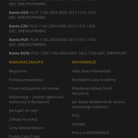
(BIC: BREXPLPWMBK)
Konto USD:
PL37 1140 2004 0000 3012 1316 1916
(BIC: BREXPLPWMBK)
Konto CZK:
PL02 1140 2004 0000 3312 1316 1429
(BIC: BREXPLPWMBK)
Konto HUF:
PL39 1140 2004 0000 3012 1316 1783
(BIC: BREXPLPWMBK)
Konto RON:
PL52 1090 1766 0000 0001 5822 1550 (BIC: WBKPPLPP)
WARUNKI ZAKUPU
INFORMACJE
Regulamin
Kilka słów o Rockworld
Polityka prywatności
Rockworld Carp Academy
Prawo odstąpienia od umowy
Międzynarodowy Dzień
Karpiarza
Reklamacje – zasady zgłaszania
reklamacji w Rockworld
Jak dodać Rockworld do ekranu
startowego telefonu?
Jak kupić na raty?
FAQ
Zakupy na aukcji
Kontakt
Ceny dostaw towaru
Praca w ROCKWORLD
Punkty Carp Coins