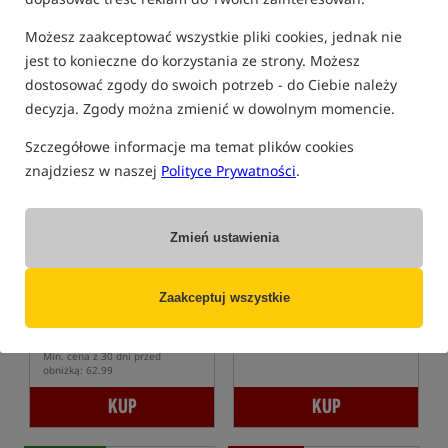
obniżką: 24.99
Możesz zaakceptować wszystkie pliki cookies, jednak nie
KUP
KUP
jest to konieczne do korzystania ze strony. Możesz
dostosować zgody do swoich potrzeb - do Ciebie należy
Promocja
Bestseller!
5,0
5,0
decyzja. Zgody można zmienić w dowolnym momencie.
Szczegółowe informacje ma temat plików cookies
znajdziesz w naszej
Polityce Prywatności
.
Zmień ustawienia
Korda Super Natural Braid
Nash ArmourLink
Miękka plecionka przyponowa
Plecionka tonąca
Zaakceptuj wszystkie
62,99
75,99
PLN
PLN
Cena kat.:
67,99
/ -7%
otrzymujesz
0,68 pkt
Min. cena z 30 dni przed
obniżką: 62.99
KUP
KUP