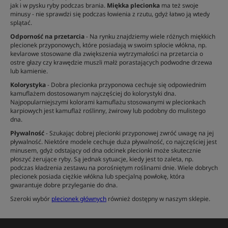
jak i w pysku ryby podczas brania.
Miękka plecionka
ma też swoje
minusy - nie sprawdzi się podczas łowienia z rzutu, gdyż łatwo ją wtedy
splątać.
Odporność na przetarcia
- Na rynku znajdziemy wiele różnych miękkich
plecionek przyponowych, które posiadają w swoim splocie włókna, np.
kevlarowe stosowane dla zwiększenia wytrzymałości na przetarcia o
ostre głazy czy krawędzie muszli małż porastających podwodne drzewa
lub kamienie.
Kolorystyka
- Dobra plecionka przyponowa cechuje się odpowiednim
kamuflażem dostosowanym najczęściej do kolorystyki dna.
Najpopularniejszymi kolorami kamuflażu stosowanymi w plecionkach
karpiowych jest kamuflaż roślinny, żwirowy lub podobny do mulistego
dna.
Pływalność
- Szukając dobrej plecionki przyponowej zwróć uwagę na jej
pływalność. Niektóre modele cechuje duża pływalność, co najczęściej jest
minusem, gdyż odstający od dna odcinek plecionki może skutecznie
płoszyć żerujące ryby. Są jednak sytuacje, kiedy jest to zaleta, np.
podczas kładzenia zestawu na porośniętym roślinami dnie. Wiele dobrych
plecionek posiada ciężkie włókna lub specjalną powłokę, która
gwarantuje dobre przyleganie do dna.
Szeroki wybór
plecionek głównych
również dostępny w naszym sklepie.