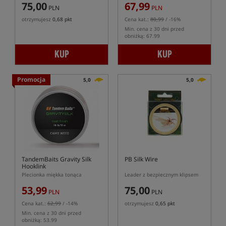
75,00
67,99
PLN
PLN
otrzymujesz
0,68 pkt
Cena kat.:
80,99
/ -16%
Min. cena z 30 dni przed
obniżką: 67.99
KUP
KUP
Promocja
5,0
5,0
TandemBaits Gravity Silk
PB Silk Wire
Hooklink
Plecionka miękka tonąca
Leader z bezpiecznym klipsem
53,99
75,00
PLN
PLN
Cena kat.:
62,99
/ -14%
otrzymujesz
0,65 pkt
Min. cena z 30 dni przed
obniżką: 53.99