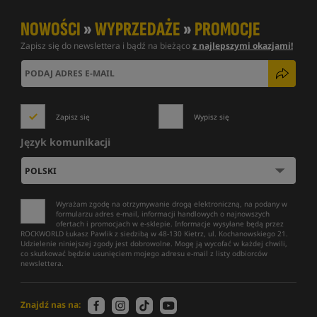
NOWOŚCI
»
WYPRZEDAŻE
»
PROMOCJE
Zapisz się do newslettera i bądź na bieżąco
z najlepszymi okazjami!
Zapisz się
Wypisz się
Język komunikacji
Wyrażam zgodę na otrzymywanie drogą elektroniczną, na podany w
formularzu adres e-mail, informacji handlowych o najnowszych
ofertach i promocjach w e-sklepie. Informacje wysyłane będą przez
ROCKWORLD Łukasz Pawlik z siedzibą w 48-130 Kietrz, ul. Kochanowskiego 21.
Udzielenie niniejszej zgody jest dobrowolne. Mogę ją wycofać w każdej chwili,
co skutkować będzie usunięciem mojego adresu e-mail z listy odbiorców
newslettera.
Znajdź nas na: