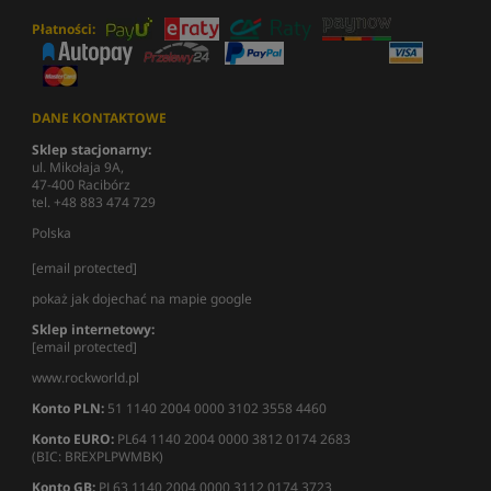
Płatności:
DANE KONTAKTOWE
Sklep stacjonarny:
ul. Mikołaja 9A,
47-400 Racibórz
tel. +48 883 474 729
Polska
[email protected]
pokaż jak dojechać na mapie google
Sklep internetowy:
[email protected]
www.rockworld.pl
Konto PLN:
51 1140 2004 0000 3102 3558 4460
Konto EURO:
PL64 1140 2004 0000 3812 0174 2683
(BIC: BREXPLPWMBK)
Konto GB:
PL63 1140 2004 0000 3112 0174 3723