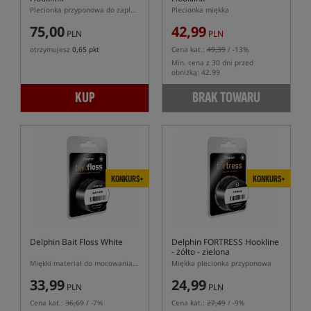
Plecionka przyponowa do zaplatania
Plecionka miękka
75,00
42,99
PLN
PLN
otrzymujesz
0,65 pkt
Cena kat.:
49,39
/ -13%
Min. cena z 30 dni przed
obniżką: 42.99
KUP
BRAK TOWARU
KONKURS+
KONKURS+
Delphin Bait Floss White
Delphin FORTRESS Hookline
- żółto - zielona
Miękki materiał do mocowania przynęt na przyponie
Miękka plecionka przyponowa
33,99
24,99
PLN
PLN
Cena kat.:
36,69
/ -7%
Cena kat.:
27,49
/ -9%