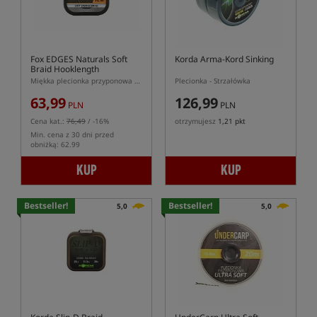
Fox EDGES Naturals Soft
Korda Arma-Kord Sinking
Braid Hooklength
Miękka plecionka przyponowa serii Fox Naturals
Plecionka - Strzałówka
63,99
126,99
PLN
PLN
Cena kat.:
76,49
/ -16%
otrzymujesz
1,21 pkt
Min. cena z 30 dni przed
obniżką: 62.99
KUP
KUP
Bestseller!
Bestseller!
5,0
5,0