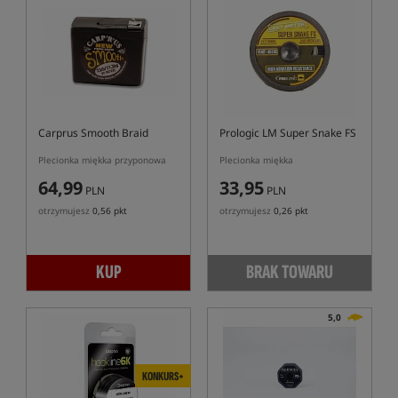
Carprus Smooth Braid
Prologic LM Super Snake FS
Plecionka miękka przyponowa
Plecionka miękka
64,99
33,95
PLN
PLN
otrzymujesz
0,56 pkt
otrzymujesz
0,26 pkt
KUP
BRAK TOWARU
5,0
KONKURS+