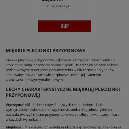
otrzymujesz
0,42 pkt
KUP
MIĘKKIE PLECIONKI PRZYPONOWE
Miękka plecionka przyponowa wykonana jest ze specjalnych włókien,
które są ze sobą łączone za pomocą splotu.
Plecionka
od zawsze była
podstawowym materiałem przy tworzeniu wielu różnych przyponów
stosowanych w wędkarstwie karpiowym, dzięki jej świetnym
właściwościom wytrzymałościowym.
CECHY CHARAKTERYSTYCZNE MIĘKKIEJ PLECIONKI
PRZYPONOWEJ
Wytrzymałość
- Jedna z najważniejszych cech plecionki. Duża
wytrzymałość (zwłaszcza na węźle)w stosunku do grubości plecionki
pozwala tworzyć mocne przypony do łowienia silnych i walecznych karpi
w każdych warunkach
Miękkość
- Miękka plecionka dobrze układa się zarówno na dnie łowiska