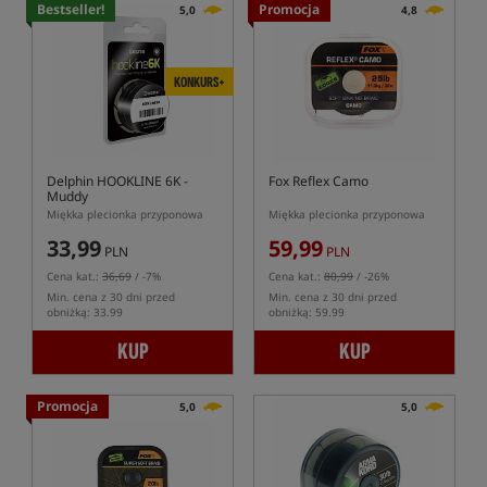
Bestseller!
Promocja
5,0
4,8
KONKURS+
Delphin HOOKLINE 6K -
Fox Reflex Camo
Muddy
Miękka plecionka przyponowa
Miękka plecionka przyponowa
33,99
59,99
PLN
PLN
Cena kat.:
36,69
/ -7%
Cena kat.:
80,99
/ -26%
Min. cena z 30 dni przed
Min. cena z 30 dni przed
obniżką: 33.99
obniżką: 59.99
KUP
KUP
Promocja
5,0
5,0