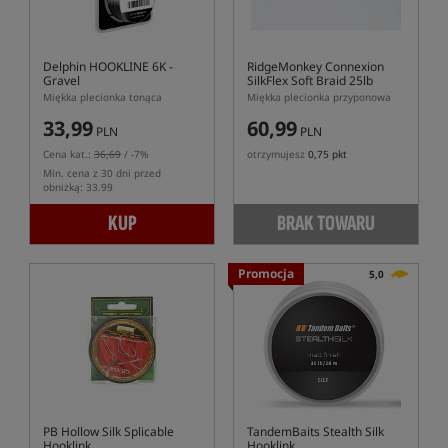
Delphin HOOKLINE 6K -
RidgeMonkey Connexion
Gravel
SilkFlex Soft Braid 25lb
Miękka plecionka tonąca
Miękka plecionka przyponowa
33,99
60,99
PLN
PLN
Cena kat.:
36,69
/ -7%
otrzymujesz
0,75 pkt
Min. cena z 30 dni przed
obniżką: 33.99
KUP
BRAK TOWARU
Promocja
5,0
PB Hollow Silk Splicable
TandemBaits Stealth Silk
Hooklink
Hooklink