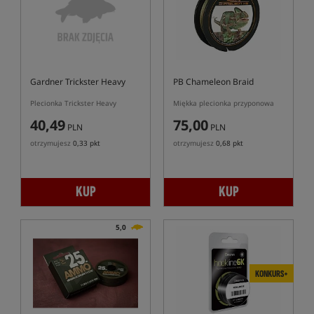
Gardner Trickster Heavy
PB Chameleon Braid
Plecionka Trickster Heavy
Miękka plecionka przyponowa
40,49
75,00
PLN
PLN
otrzymujesz
0,33 pkt
otrzymujesz
0,68 pkt
KUP
KUP
5,0
KONKURS+