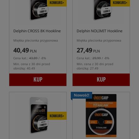
KONKURS+
KONKURS+
Delphin CROSS 8K Hookline
Delphin NOLIMIT Hookline
Miękka plecionka przyponowa
Miękka plecionka przyponowa
40,49
27,49
PLN
PLN
Cena kat.:
43,89
/ -8%
Cena kat.:
29,99
/ -8%
Min. cena z 30 dni przed
Min. cena z 30 dni przed
obniżką: 40.49
obniżką: 27.49
KUP
KUP
Nowość!
KONKURS+