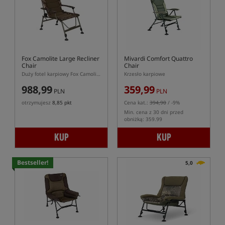
Fox Camolite Large Recliner
Mivardi Comfort Quattro
Chair
Chair
Duży fotel karpiowy Fox Camolite XL z regulacją oparcia
Krzesło karpiowe
988,99
359,99
PLN
PLN
otrzymujesz
8,85 pkt
Cena kat.:
394,90
/ -9%
Min. cena z 30 dni przed
obniżką: 359.99
KUP
KUP
Bestseller!
5,0