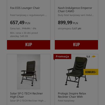
Fox EOS Lounger Chair
Nash Indulgence Emperor
Chair CAMO
Fotel karpiowy z regulowanym oparciem
Duży fotel karpiowy serii Indulgence w kolorze kamuflażu
657,49
899,99
PLN
PLN
Cena kat.:
719,99
/ -9%
otrzymujesz
5,67 pkt
Min. cena z 30 dni przed
obniżką: 549.99
KUP
KUP
Promocja
5,0
KONKURS+
Solar SP C-TECH Recliner
Prologic Inspire Relax
High Chair
Recliner Chair With
Armrests
Solar SP C-TECH Recliner High Chair – regulowane krzesło karpiowe z wysokim oparciem
Fotel karpiowy