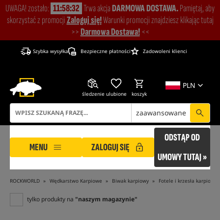
UWAGA! zostało:
11:58:31
Trwa akcja
DARMOWA DOSTAWA.
Pamiętaj, aby
skorzystać z promocji
Zaloguj się!
Warunki promocji znajdziesz klikając tutaj
>>
Darmowa Dostawa!
<<
Szybka wysyłka
Bezpieczne płatności
Zadowoleni klienci
PLN
śledzenie
ulubione
koszyk
zaawansowane
ODSTĄP OD
MENU
ZALOGUJ SIĘ
UMOWY TUTAJ »
ROCKWORLD
Wędkarstwo Karpiowe
Biwak karpiowy
Fotele i krzesła karpiowe
tylko produkty na
"naszym magazynie"