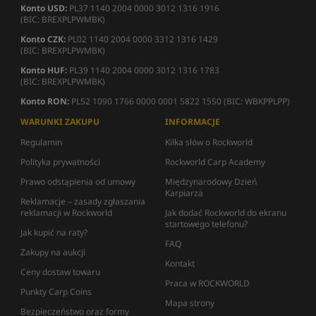
Konto USD:
PL37 1140 2004 0000 3012 1316 1916
(BIC: BREXPLPWMBK)
Konto CZK:
PL02 1140 2004 0000 3312 1316 1429
(BIC: BREXPLPWMBK)
Konto HUF:
PL39 1140 2004 0000 3012 1316 1783
(BIC: BREXPLPWMBK)
Konto RON:
PL52 1090 1766 0000 0001 5822 1550 (BIC: WBKPPLPP)
WARUNKI ZAKUPU
INFORMACJE
Regulamin
Kilka słów o Rockworld
Polityka prywatności
Rockworld Carp Academy
Prawo odstąpienia od umowy
Międzynarodowy Dzień
Karpiarza
Reklamacje – zasady zgłaszania
reklamacji w Rockworld
Jak dodać Rockworld do ekranu
startowego telefonu?
Jak kupić na raty?
FAQ
Zakupy na aukcji
Kontakt
Ceny dostaw towaru
Praca w ROCKWORLD
Punkty Carp Coins
Mapa strony
Bezpieczeństwo oraz formy