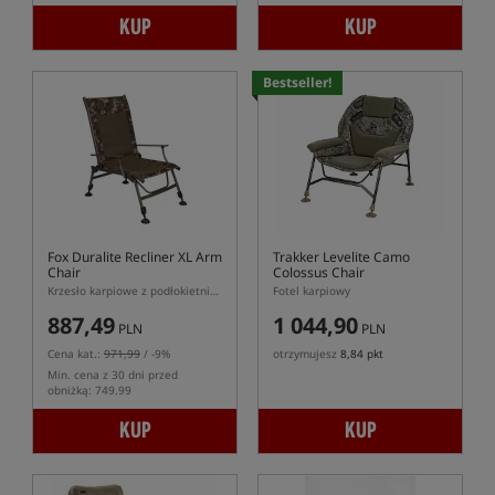
KUP
KUP
Bestseller!
Fox Duralite Recliner XL Arm
Trakker Levelite Camo
Chair
Colossus Chair
Krzesło karpiowe z podłokietnikami i wysokim oparciem
Fotel karpiowy
887,49
1 044,90
PLN
PLN
Cena kat.:
971,99
/ -9%
otrzymujesz
8,84 pkt
Min. cena z 30 dni przed
obniżką: 749.99
KUP
KUP