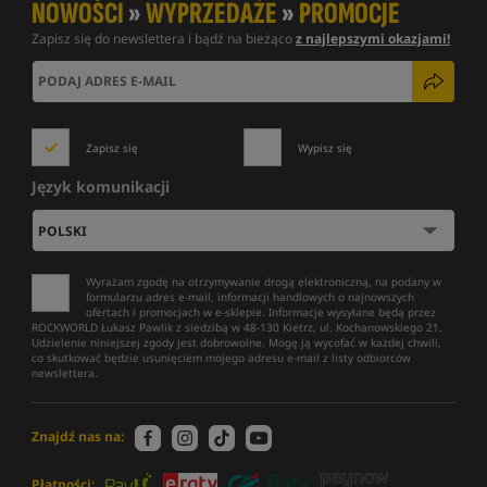
NOWOŚCI
»
WYPRZEDAŻE
»
PROMOCJE
Zapisz się do newslettera i bądź na bieżąco
z najlepszymi okazjami!
Zapisz się
Wypisz się
Język komunikacji
Wyrażam zgodę na otrzymywanie drogą elektroniczną, na podany w
formularzu adres e-mail, informacji handlowych o najnowszych
ofertach i promocjach w e-sklepie. Informacje wysyłane będą przez
ROCKWORLD Łukasz Pawlik z siedzibą w 48-130 Kietrz, ul. Kochanowskiego 21.
Udzielenie niniejszej zgody jest dobrowolne. Mogę ją wycofać w każdej chwili,
co skutkować będzie usunięciem mojego adresu e-mail z listy odbiorców
newslettera.
Znajdź nas na:
Płatności: