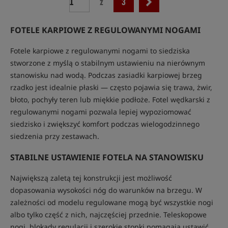
z
3
FOTELE KARPIOWE Z REGULOWANYMI NOGAMI
Fotele karpiowe z regulowanymi nogami to siedziska
stworzone z myślą o stabilnym ustawieniu na nierównym
stanowisku nad wodą. Podczas zasiadki karpiowej brzeg
rzadko jest idealnie płaski — często pojawia się trawa, żwir,
błoto, pochyły teren lub miękkie podłoże. Fotel wędkarski z
regulowanymi nogami pozwala lepiej wypoziomować
siedzisko i zwiększyć komfort podczas wielogodzinnego
siedzenia przy zestawach.
STABILNE USTAWIENIE FOTELA NA STANOWISKU
Największą zaletą tej konstrukcji jest możliwość
dopasowania wysokości nóg do warunków na brzegu. W
zależności od modelu regulowane mogą być wszystkie nogi
albo tylko część z nich, najczęściej przednie. Teleskopowe
nogi, blokady regulacji i szerokie stopki pomagają ustawić