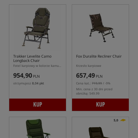
Trakker Levelite Camo
Fox Duralite Recliner Chair
Longback Chair
Fotel karpiowy w kolorze kamuflażu
Krzesło karpiowe
954,90
657,49
PLN
PLN
otrzymujesz
8,04 pkt
Cena kat.:
719,99
/ -9%
Min. cena z 30 dni przed
obniżką: 549.99
KUP
KUP
5,0