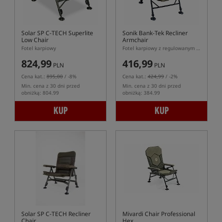
Solar SP C-TECH Superlite
Sonik Bank-Tek Recliner
Low Chair
Armchair
Fotel karpiowy
Fotel karpiowy z regulowanym oparciem Bank-Tek Recliner Armchair
824,99
416,99
PLN
PLN
Cena kat.:
895,00
/ -8%
Cena kat.:
424,99
/ -2%
Min. cena z 30 dni przed
Min. cena z 30 dni przed
obniżką: 804.99
obniżką: 384.99
KUP
KUP
Solar SP C-TECH Recliner
Mivardi Chair Professional
Chair
Hex