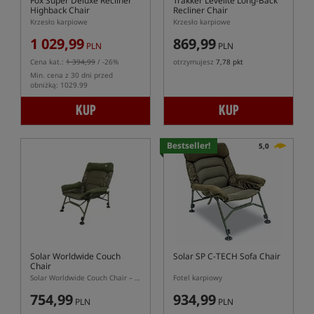
Fox Super Deluxe Recliner
Trakker Levelite Long-Back
Highback Chair
Recliner Chair
Krzesło karpiowe
Krzesło karpiowe
1 029,99
869,99
PLN
PLN
Cena kat.:
1 394,99
/ -26%
otrzymujesz
7,78 pkt
Min. cena z 30 dni przed
obniżką: 1029.99
KUP
KUP
Bestseller!
5,0
Solar Worldwide Couch
Solar SP C-TECH Sofa Chair
Chair
Solar Worldwide Couch Chair – rozkładane krzesło karpiowe typu sofa
Fotel karpiowy
754,99
934,99
PLN
PLN