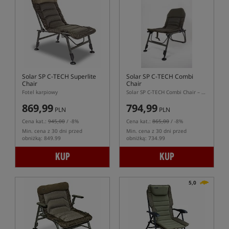
Solar SP C-TECH Superlite
Solar SP C-TECH Combi
Chair
Chair
Fotel karpiowy
Solar SP C-TECH Combi Chair – uniwersalne krzesło karpiowe 2w1
869,99
794,99
PLN
PLN
Cena kat.:
945,00
/ -8%
Cena kat.:
865,00
/ -8%
Min. cena z 30 dni przed
Min. cena z 30 dni przed
obniżką: 849.99
obniżką: 734.99
KUP
KUP
5,0