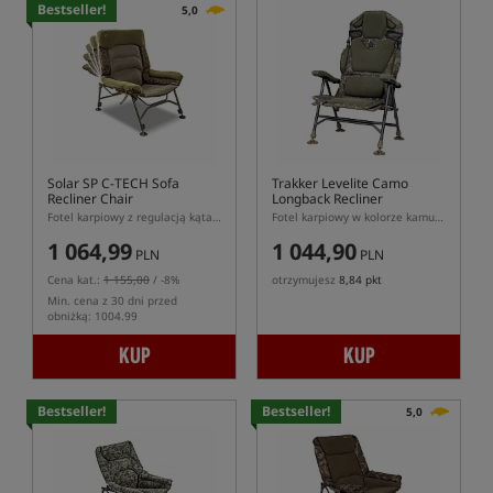
Bestseller!
5,0
Solar SP C-TECH Sofa
Trakker Levelite Camo
Recliner Chair
Longback Recliner
Fotel karpiowy z regulacją kąta oparcia
Fotel karpiowy w kolorze kamuflażu
1 064,99
1 044,90
PLN
PLN
Cena kat.:
1 155,00
/ -8%
otrzymujesz
8,84 pkt
Min. cena z 30 dni przed
obniżką: 1004.99
KUP
KUP
Bestseller!
Bestseller!
5,0