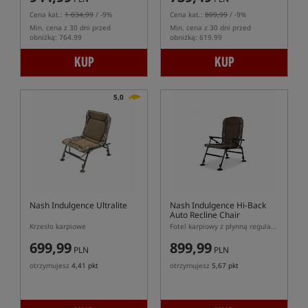
Cena kat.:
1 034,99
/ -9%
Cena kat.:
809,99
/ -9%
Min. cena z 30 dni przed
Min. cena z 30 dni przed
obniżką: 764.99
obniżką: 619.99
KUP
KUP
5,0
Nash Indulgence Ultralite
Nash Indulgence Hi-Back
Auto Recline Chair
Krzesło karpiowe
Fotel karpiowy z płynną regulacją kąta oparcia
699,99
899,99
PLN
PLN
otrzymujesz
4,41 pkt
otrzymujesz
5,67 pkt