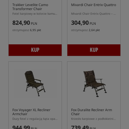
Trakker Levelite Camo
Mivardi Chair Entrix Quattro
Transformer Chair
Fotel karpiowy w kolorze kamuflażu z możliwością montażu na ramie łóżka
Mivardi Chair Entrix Quattro – kompaktowe krzesło karpiowe z teleskopowymi nogami
824,90
304,90
PLN
PLN
otrzymujesz
6,95 pkt
otrzymujesz
2,64 pkt
KUP
KUP
Fox Voyager XL Recliner
Fox Duralite Recliner Arm
Armchair
Chair
Duzy fotel z regulacją kąta oparcia
Krzesło karpiowe z podłokietnikami
944,99
739,49
PLN
PLN