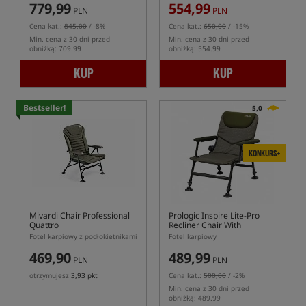
779,99
554,99
PLN
PLN
Cena kat.:
845,00
/ -8%
Cena kat.:
650,00
/ -15%
Min. cena z 30 dni przed
Min. cena z 30 dni przed
obniżką: 709.99
obniżką: 554.99
KUP
KUP
Bestseller!
5,0
KONKURS+
Mivardi Chair Professional
Prologic Inspire Lite-Pro
Quattro
Recliner Chair With
Armrests
Fotel karpiowy z podłokietnikami
Fotel karpiowy
469,90
489,99
PLN
PLN
otrzymujesz
3,93 pkt
Cena kat.:
500,00
/ -2%
Min. cena z 30 dni przed
obniżką: 489.99