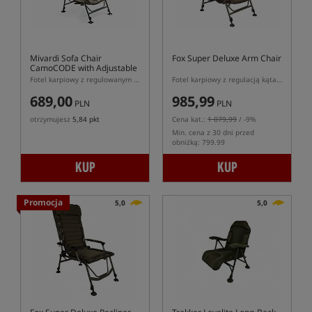
Mivardi Sofa Chair
Fox Super Deluxe Arm Chair
CamoCODE with Adjustable
Backrest
Fotel karpiowy z regulowanym kątem oparcia
Fotel karpiowy z regulacją kąta oparcia
689,00
985,99
PLN
PLN
otrzymujesz
5,84 pkt
Cena kat.:
1 079,99
/ -9%
Min. cena z 30 dni przed
obniżką: 799.99
KUP
KUP
Promocja
5,0
5,0