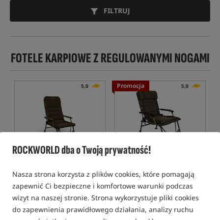
FILTRUJ
FOTELE KARPIOWE Z REGULOWANYMI NOGAMI
Promocja
5,0
5,0
ROCKWORLD dba o Twoją prywatność!
Avid Carp Benchmark
Fox Super Deluxe Recliner
Leveltech Hi-Back Recliner
Chair
Nasza strona korzysta z plików cookies, które pomagają
Chair
Fotel karpiowy z wysokim, regulowanym oparciem serii Benchmark Leveltech
Krzesło karpiowe
zapewnić Ci bezpieczne i komfortowe warunki podczas
1 191,49
914,99
PLN
PLN
wizyt na naszej stronie. Strona wykorzystuje pliki cookies
Cena kat.:
1 304,99
/ -9%
Cena kat.:
1 192,49
/ -23%
do zapewnienia prawidłowego działania, analizy ruchu
Min. cena z 30 dni przed
Min. cena z 30 dni przed