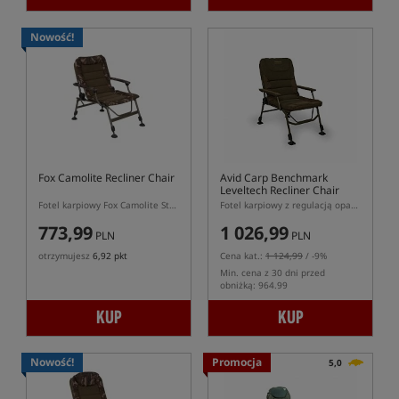
Nowość!
Fox Camolite Recliner Chair
Avid Carp Benchmark
Leveltech Recliner Chair
Fotel karpiowy Fox Camolite Standard z regulacją oparcia
Fotel karpiowy z regulacją oparcia serii Benchmark Leveltech
773,99
1 026,99
PLN
PLN
otrzymujesz
6,92 pkt
Cena kat.:
1 124,99
/ -9%
Min. cena z 30 dni przed
obniżką: 964.99
KUP
KUP
Nowość!
Promocja
5,0