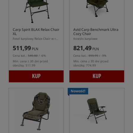
Carp Spirit BLAX Relax Chair
Avid Carp Benchmark Ultra
XL
Cozy Chair
Fotel karpiowy Relax Chair w rozmiarze XL serii BLAX
Krzesło karpiowe
511,99
821,49
PLN
PLN
Cena kat.:
546,00
/ -6%
Cena kat.:
899,99
/ -9%
Min. cena z 30 dni przed
Min. cena z 30 dni przed
obniżką: 511.99
obniżką: 774.99
KUP
KUP
Nowość!