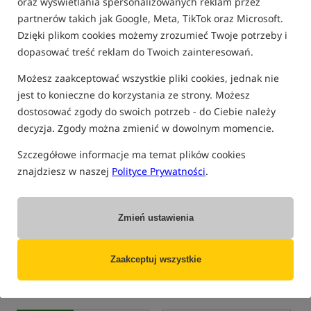
oraz wyświetlania spersonalizowanych reklam przez
obniżką: 1119.99
obniżką: 914.99
partnerów takich jak Google, Meta, TikTok oraz Microsoft.
KUP
KUP
Dzięki plikom cookies możemy zrozumieć Twoje potrzeby i
dopasować treść reklam do Twoich zainteresowań.
Bestseller!
Nowość!
5,0
Możesz zaakceptować wszystkie pliki cookies, jednak nie
jest to konieczne do korzystania ze strony. Możesz
dostosować zgody do swoich potrzeb - do Ciebie należy
decyzja. Zgody można zmienić w dowolnym momencie.
Szczegółowe informacje ma temat plików cookies
znajdziesz w naszej
Polityce Prywatności
.
Nash Indulgence Moon
Trakker Levelite Colossus
Chair Deluxe
Camo Recliner Chair
Kubełkowy fotel karpiowy
Fotel karpiowy Trakker Levelite Colossus Camo z regulowanym oparciem
899,99
1 149,90
PLN
PLN
Zmień ustawienia
otrzymujesz
5,67 pkt
otrzymujesz
9,19 pkt
Zaakceptuj wszystkie
KUP
KUP