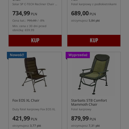
Solar SP C-TECH Recliner Chair – regulowane krzesło karpiowe z materacem 3D Dura-Dore
Fotel karpiowy z podłokietnikami
734,99
689,00
PLN
PLN
Cena kat.:
795,00
/ -8%
otrzymujesz
5,84 pkt
Min. cena z 30 dni przed
obniżką: 659.99
KUP
KUP
Nowość!
Wyprzedaż
Fox EOS XL Chair
Starbaits STB Comfort
Mammoth Chair
Duży fotel karpiowy Fox EOS XL
Fotel karpiowy
421,99
879,99
PLN
PLN
otrzymujesz
3,77 pkt
otrzymujesz
7,31 pkt