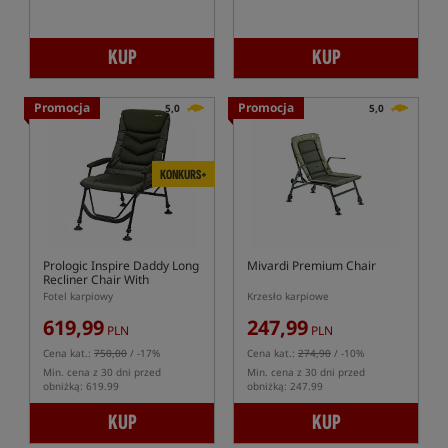
KUP
KUP
Promocja
Promocja
5,0
5,0
KONKURS+
Prologic Inspire Daddy Long
Mivardi Premium Chair
Recliner Chair With
Armrests
Fotel karpiowy
Krzesło karpiowe
619,99
247,99
PLN
PLN
Cena kat.:
750,00
/ -17%
Cena kat.:
274,90
/ -10%
Min. cena z 30 dni przed
Min. cena z 30 dni przed
obniżką: 619.99
obniżką: 247.99
KUP
KUP