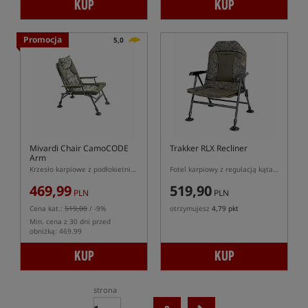
KUP
KUP
Promocja
5,0
Mivardi Chair CamoCODE
Trakker RLX Recliner
Arm
Krzesło karpiowe z podłokietnikami
Fotel karpiowy z regulacją kąta oparcia
469,99
519,90
PLN
PLN
Cena kat.:
519,00
/ -9%
otrzymujesz
4,79 pkt
Min. cena z 30 dni przed
obniżką: 469.99
KUP
KUP
strona