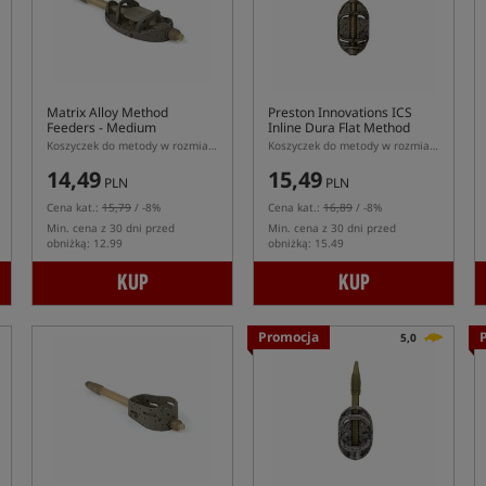
Matrix Alloy Method
Preston Innovations ICS
Feeders - Medium
Inline Dura Flat Method
Feeder - Medium
Koszyczek do metody w rozmiarze M z systemem szybkiej wymiany
Koszyczek do metody w rozmiarze M z systemem ICS
14,49
15,49
PLN
PLN
Cena kat.:
15,79
/ -8%
Cena kat.:
16,89
/ -8%
Min. cena z 30 dni przed
Min. cena z 30 dni przed
obniżką: 12.99
obniżką: 15.49
KUP
KUP
Promocja
5,0