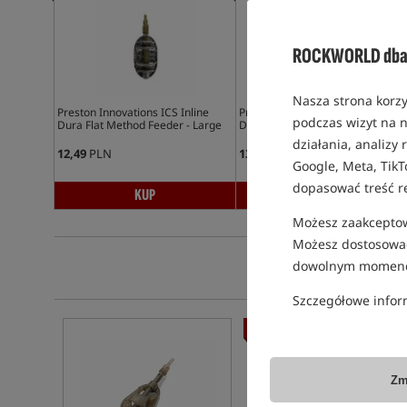
ROCKWORLD dba 
Nasza strona korzy
Preston Innovations ICS Inline
Preston Innovations ICS Inline
podczas wizyt na n
Dura Flat Method Feeder - Large
Dura Flat Method Feeder - XL
działania, analizy
12,49
PLN
13,49
PLN
Google, Meta, TikT
dopasować treść r
KUP
KUP
Możesz zaakceptowa
Możesz dostosować
dowolnym momenc
Szczegółowe infor
Promocja
Zm