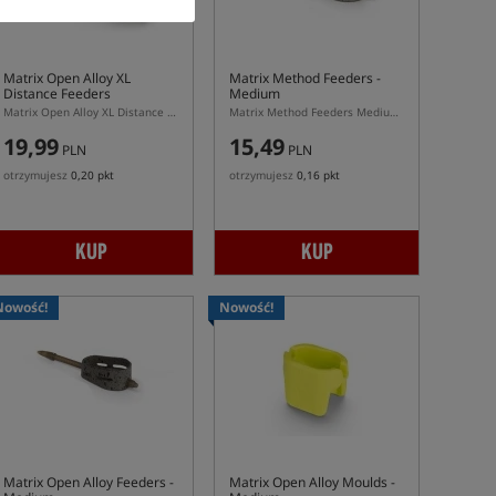
Matrix Open Alloy XL
Matrix Method Feeders -
Distance Feeders
Medium
Matrix Open Alloy XL Distance Feeders – podajnik z burtami XL do pelletu
Matrix Method Feeders Medium – podajnik method feeder M do systemu Matrix
19,99
15,49
PLN
PLN
otrzymujesz
0,20 pkt
otrzymujesz
0,16 pkt
KUP
KUP
Nowość!
Nowość!
Matrix Open Alloy Feeders -
Matrix Open Alloy Moulds -