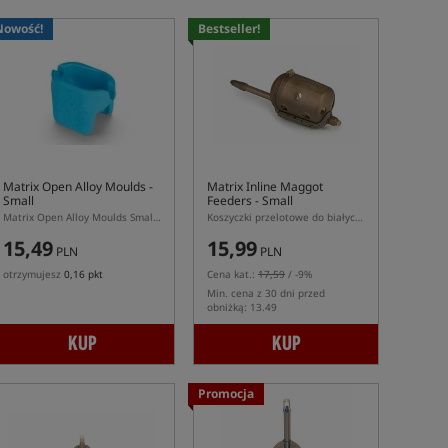
Nowość!
Bestseller!
Matrix Open Alloy Moulds -
Matrix Inline Maggot
Small
Feeders - Small
Matrix Open Alloy Moulds Small – foremka do podajników Open Alloy S
Koszyczki przelotowe do białych robaków w rozmiarze S z systemem szybkiej wymiany
15,49
15,99
PLN
PLN
otrzymujesz
0,16 pkt
Cena kat.:
17,59
/ -9%
Min. cena z 30 dni przed
obniżką: 13.49
KUP
KUP
Promocja