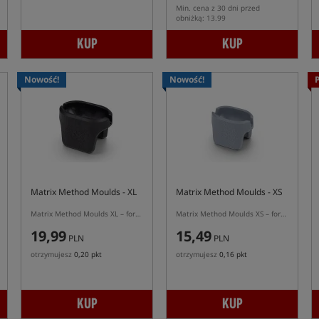
Min. cena z 30 dni przed
obniżką: 13.99
KUP
KUP
Nowość!
Nowość!
Matrix Method Moulds - XL
Matrix Method Moulds - XS
Matrix Method Moulds XL – foremka do podajników Matrix Method XL Distance
Matrix Method Moulds XS – foremka do najmniejszych podajników Matrix Method Feeder XS
19,99
15,49
PLN
PLN
otrzymujesz
0,20 pkt
otrzymujesz
0,16 pkt
KUP
KUP