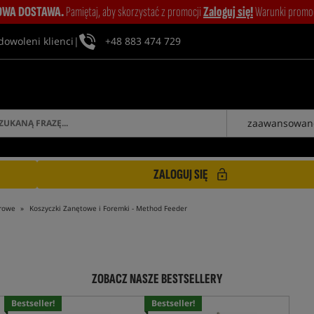
WA DOSTAWA.
Pamiętaj, aby skorzystać z promocji
Zaloguj się!
Warunki promocj
dowoleni klienci
|
+48 883 474 729
zaawansowan
ZALOGUJ SIĘ
erowe
Koszyczki Zanętowe i Foremki - Method Feeder
ZOBACZ NASZE BESTSELLERY
Bestseller!
Bestseller!