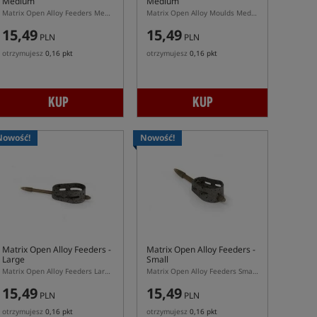
Medium
Medium
Matrix Open Alloy Feeders Medium – uniwersalny podajnik z burtami do pelletu
Matrix Open Alloy Moulds Medium – foremka do podajników Matrix Open Alloy M
15,49
15,49
PLN
PLN
otrzymujesz
0,16 pkt
otrzymujesz
0,16 pkt
KUP
KUP
Nowość!
Nowość!
Matrix Open Alloy Feeders -
Matrix Open Alloy Feeders -
Large
Small
Matrix Open Alloy Feeders Large – duży podajnik z burtami do pelletu i zanęty
Matrix Open Alloy Feeders Small – mały podajnik z burtami do pelletu
15,49
15,49
PLN
PLN
otrzymujesz
0,16 pkt
otrzymujesz
0,16 pkt