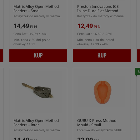
Matrix Alloy Open Method
Preston Innovations ICS
Feeders - Small
Inline Dura Flat Method
Feeder - Small
Koszyczek do metody w rozmiarze S z systemem szybkiej wymiany
Koszyczek do metody w rozmiarze S z systemem ICS
14,49
12,49
PLN
PLN
Cena kat.:
15,79
/ -8%
Cena kat.:
16,89
/ -26%
Min. cena z 30 dni przed
Min. cena z 30 dni przed
obniżką: 11.99
obniżką: 12.99 / -4%
KUP
KUP
B
Matrix Alloy Open Method
GURU X-Press Method
Feeders - Inter
Mould - Small
Koszyczek do metody w rozmiarze Inter z systemem szybkiej wymiany
Foremka do koszyczków GURU Method Feeder w rozmiarze Small
14,49
22,99