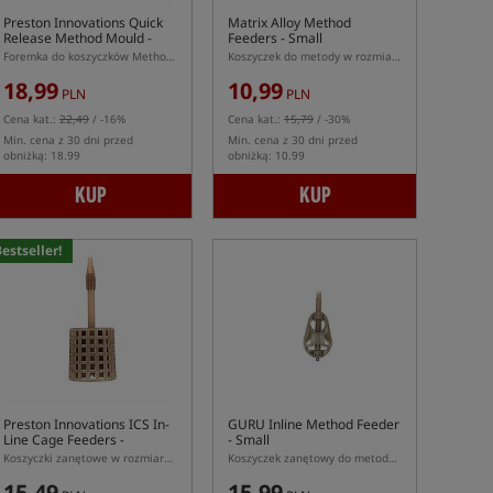
Preston Innovations Quick
Matrix Alloy Method
Release Method Mould -
Feeders - Small
Large
Foremka do koszyczków Method Feeder marki Preston w rozmiarze Large
Koszyczek do metody w rozmiarze S z systemem szybkiej wymiany
18,99
10,99
PLN
PLN
Cena kat.:
22,49
/ -16%
Cena kat.:
15,79
/ -30%
Min. cena z 30 dni przed
Min. cena z 30 dni przed
obniżką: 18.99
obniżką: 10.99
KUP
KUP
estseller!
Preston Innovations ICS In-
GURU Inline Method Feeder
Line Cage Feeders -
- Small
Medium
Koszyczki zanętowe w rozmiarze M z systemem szybkiej wymiany ICS
Koszyczek zanętowy do metody w rozmiarze S
15,49
15,99