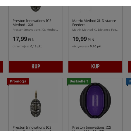
Preston Innovations ICS
Matrix Method XL Distance
Method - XXL
Feeders
Preston Innovations ICS Method XXL – duży podajnik Method Feeder
Matrix Method XL Distance Feeders – duży podajnik method feeder z lotką do dalekich rzutów
17,99
19,99
PLN
PLN
otrzymujesz
0,19 pkt
otrzymujesz
0,20 pkt
KUP
KUP
Promocja
Bestseller!
Preston Innovations ICS
Preston Innovations ICS