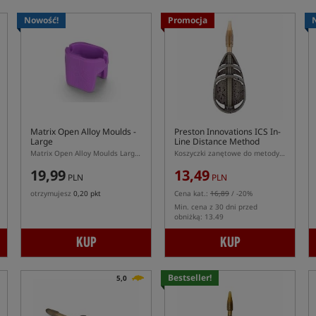
Nowość!
Promocja
Matrix Open Alloy Moulds -
Preston Innovations ICS In-
Large
Line Distance Method
Feeders
Matrix Open Alloy Moulds Large – foremka do podajników Matrix Open Alloy L
Koszyczki zanętowe do metody z systemem szybkiej wymiany ICS
19,99
13,49
PLN
PLN
otrzymujesz
0,20 pkt
Cena kat.:
16,89
/ -20%
Min. cena z 30 dni przed
obniżką: 13.49
KUP
KUP
Bestseller!
5,0