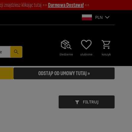
i znajdziesz klikając tutaj >>
Darmowa Dostawa!
<<
PLN
e
śledzenie
ulubione
koszyk
ODSTĄP OD UMOWY TUTAJ »
FILTRUJ