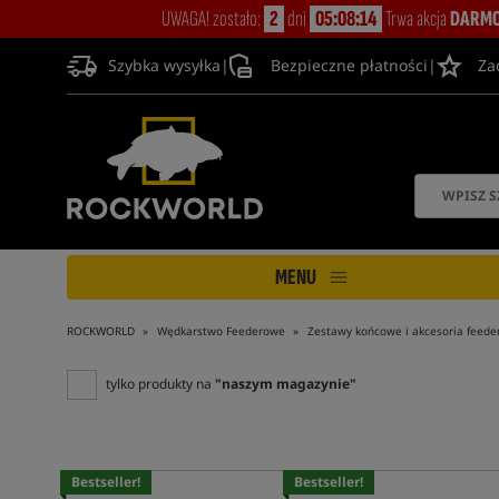
UWAGA! zostało:
2
dni
05:08:13
Trwa akcja
DARMO
Szybka wysyłka
|
Bezpieczne płatności
|
Za
MENU
ROCKWORLD
Wędkarstwo Feederowe
Zestawy końcowe i akcesoria feed
tylko produkty na
"naszym magazynie"
Bestseller!
Bestseller!