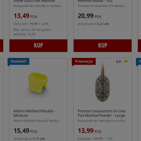
Inline Dura Flat Method
Method Mould - XXL
Feeder - XL
Koszyczek do metody w rozmiarze XL z systemem ICS
Preston Innovations ICS Method Mould XXL – foremka do podajnika Method Feeder XXL
13,49
20,99
PLN
PLN
Cena kat.:
16,89
/ -20%
otrzymujesz
0,22 pkt
Min. cena z 30 dni przed
obniżką: 13.49
KUP
KUP
Nowość!
Promocja
5,0
Matrix Method Moulds -
Preston Innovations In-Line
Medium
Flat Method Feeder - Large
Matrix Method Moulds Medium – foremka do podajników Matrix Method Feeder M
Koszyczek do metody w rozmiarze L
15,49
13,99
PLN
PLN
otrzymujesz
0,16 pkt
Cena kat.:
15,79
/ -11%