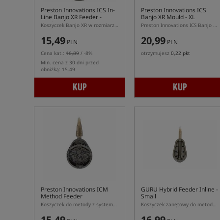
Preston Innovations ICS In-
Preston Innovations ICS
Line Banjo XR Feeder -
Banjo XR Mould - XL
Medium
Koszyczek Banjo XR w rozmiarze M z systemem ICS
Preston Innovations ICS Banjo XR Mould XL – foremka do podajników Banjo XR XL
15,49
20,99
PLN
PLN
Cena kat.:
16,89
/ -8%
otrzymujesz
0,22 pkt
Min. cena z 30 dni przed
obniżką: 15.49
KUP
KUP
Preston Innovations ICM
GURU Hybrid Feeder Inline -
Method Feeder
Small
Koszyczek do metody z systemem ICM
Koszyczek zanętowy do metody w rozmiarze S
15,49
16,99