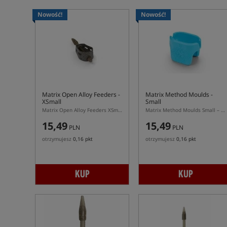
Nowość!
Nowość!
Matrix Open Alloy Feeders -
Matrix Method Moulds -
XSmall
Small
Matrix Open Alloy Feeders XSmall – mały podajnik z burtami do pelletu
Matrix Method Moulds Small – foremka do podajników Matrix Method Feeder S
15,49
15,49
PLN
PLN
otrzymujesz
0,16 pkt
otrzymujesz
0,16 pkt
KUP
KUP