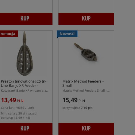
KUP
KUP
Promocja
Nowość!
Preston Innovations ICS In-
Matrix Method Feeders -
Line Banjo XR Feeder -
Small
Large
Koszyczek Banjo XR w rozmiarze L z systemem ICS
Matrix Method Feeders Small – mały podajnik method feeder S do systemu Matrix
13,49
15,49
PLN
PLN
Cena kat.:
16,89
/ -20%
otrzymujesz
0,16 pkt
Min. cena z 30 dni przed
obniżką: 13.99 / -4%
KUP
KUP