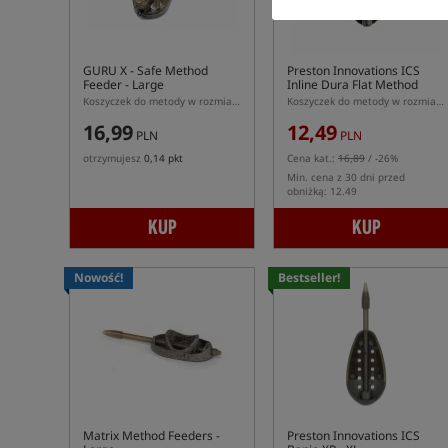
GURU X - Safe Method
Preston Innovations ICS
Feeder - Large
Inline Dura Flat Method
Feeder - Large
Koszyczek do metody w rozmiarze L
Koszyczek do metody w rozmiarze L z systemem ICS
16,99
12,49
PLN
PLN
otrzymujesz
0,14 pkt
Cena kat.:
16,89
/ -26%
Min. cena z 30 dni przed
obniżką: 12.49
KUP
KUP
Nowość!
Bestseller!
Matrix Method Feeders -
Preston Innovations ICS