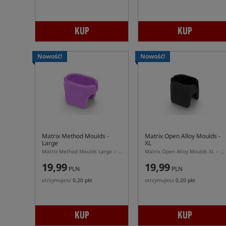
KUP
KUP
Nowość!
Nowość!
Matrix Method Moulds -
Matrix Open Alloy Moulds -
Large
XL
Matrix Method Moulds Large – foremka do podajników Matrix Method Feeder L
Matrix Open Alloy Moulds XL – foremka do podajników Open Alloy XL Distance Feeders
19,99
19,99
PLN
PLN
otrzymujesz
0,20 pkt
otrzymujesz
0,20 pkt
KUP
KUP