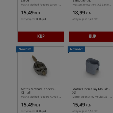
Large
Banjo XR - XL
Matrix Method Feeders Large – podajnik method feeder L do systemu Matrix
Preston Innovations ICS Banjo XR XL – duży podajnik Banjo ICS do pelletu
15,49
18,99
PLN
PLN
otrzymujesz
0,16 pkt
otrzymujesz
0,20 pkt
KUP
KUP
Nowość!
Nowość!
Matrix Method Feeders -
Matrix Open Alloy Moulds -
XSmall
XS
Matrix Method Feeders XSmall – najmniejszy podajnik method feeder XS do systemu Matrix
Matrix Open Alloy Moulds XS – foremka do podajników Open Alloy XS
15,49
15,49
PLN
PLN
otrzymujesz
0,16 pkt
otrzymujesz
0,16 pkt