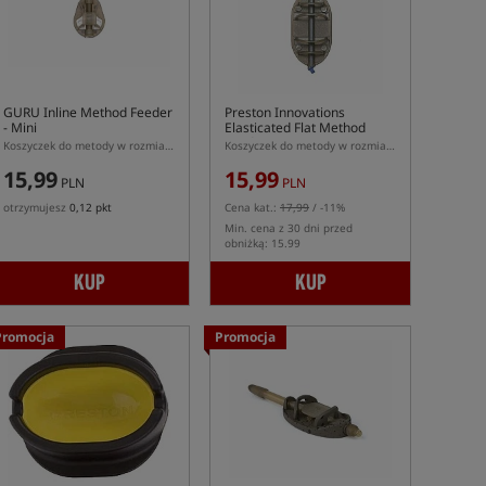
GURU Inline Method Feeder
Preston Innovations
- Mini
Elasticated Flat Method
Feeder - Large
Koszyczek do metody w rozmiarze Mini
Koszyczek do metody w rozmiarze L z amortyzatorem
15,99
15,99
PLN
PLN
otrzymujesz
0,12 pkt
Cena kat.:
17,99
/ -11%
Min. cena z 30 dni przed
obniżką: 15.99
KUP
KUP
Promocja
Promocja