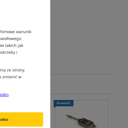
mfortowe warunki
rawidłowego
w takich jak
otrzeby i
nia ze strony.
a zmienić w
R
ności
.
Nowość!
Nowość!
stkie