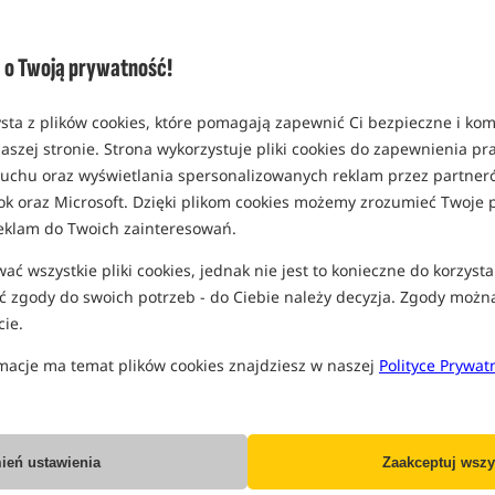
o Twoją prywatność!
sta z plików cookies, które pomagają zapewnić Ci bezpieczne i ko
Preston Innovations In-Line Flat
Preston Innovations ICS In-Line
aszej stronie. Strona wykorzystuje pliki cookies do zapewnienia p
Method Feeder - Large
Banjo XR Feeder - Large
 ruchu oraz wyświetlania spersonalizowanych reklam przez partneró
13,99
PLN
13,49
PLN
ok oraz Microsoft. Dzięki plikom cookies możemy zrozumieć Twoje p
eklam do Twoich zainteresowań.
KUP
KUP
ć wszystkie pliki cookies, jednak nie jest to konieczne do korzysta
 zgody do swoich potrzeb - do Ciebie należy decyzja. Zgody możn
ie.
KOSZYCZKI ZANĘTOWE I FOREMKI - METHOD FEEDE
macje ma temat plików cookies znajdziesz w naszej
Polityce Prywat
Bestseller!
Nowość!
ień ustawienia
Zaakceptuj wszy