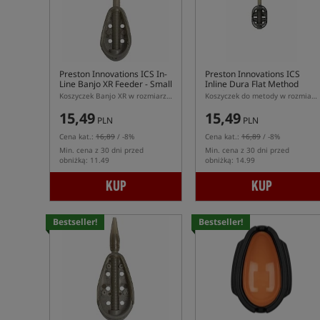
Preston Innovations ICS In-
Preston Innovations ICS
Line Banjo XR Feeder - Small
Inline Dura Flat Method
Feeder - Mini
Koszyczek Banjo XR w rozmiarze S z systemem ICS
Koszyczek do metody w rozmiarze mini z systemem ICS
15,49
15,49
PLN
PLN
Cena kat.:
16,89
/ -8%
Cena kat.:
16,89
/ -8%
Min. cena z 30 dni przed
Min. cena z 30 dni przed
obniżką: 11.49
obniżką: 14.99
KUP
KUP
Bestseller!
Bestseller!