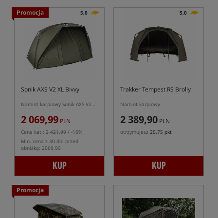
Promocja
5,0
5,0
Sonik AXS V2 XL Bivvy
Trakker Tempest RS Brolly
Namiot karpiowy Sonik AXS V2 Bivvy
Namiot karpiowy
2 069,99
2 389,90
PLN
PLN
Cena kat.:
2 421,99
/ -15%
otrzymujesz
20,75 pkt
Min. cena z 30 dni przed
obniżką: 2069.99
KUP
KUP
Promocja