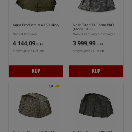
Aqua Products M4 150 Bivvy
Nash Titan T1 Camo PRO
(Model 2023)
Namiot karpiowy
Namiot karpiowy 1-osobowy z kapsułą wewnętrzną
4 144,09
3 999,99
PLN
PLN
otrzymujesz
33,75 pkt
otrzymujesz
25,19 pkt
KUP
KUP
5,0