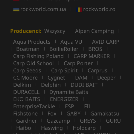
rockworld.com.ua
rockworld.ro
|
Producenci:
Wszyscy
Alpen Camping
|
|
Aqua Products
Aqua VU
AVID CARP
|
|
Boatman
BoilieRoller
BROS
|
|
|
|
Carp Fishing Poland
CARP MARKER
|
|
Carp Old School
Carp Porter
|
|
Carp Seeds
Carp Spirit
Carprus
|
|
|
CC Moore
Cygnet
DAM
Deeper
|
|
|
|
Delkim
Delphin
DUDI BAIT
|
|
|
DURACELL
Dynamite Baits
|
|
EKO BAITS
ENERGIZER
|
|
EnterpriseTackle
ESP
FIL
|
|
|
Fishstone
Fox
GABY
Gamakatsu
|
|
|
Gardner
Gazcamp
GREYS
GURU
|
|
|
|
Haibo
Haswing
Holdcarp
|
|
|
|