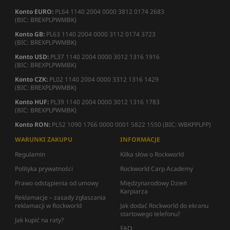
Konto EURO:
PL64 1140 2004 0000 3812 0174 2683
(BIC: BREXPLPWMBK)
Konto GB:
PL63 1140 2004 0000 3112 0174 3723
(BIC: BREXPLPWMBK)
Konto USD:
PL37 1140 2004 0000 3012 1316 1916
(BIC: BREXPLPWMBK)
Konto CZK:
PL02 1140 2004 0000 3312 1316 1429
(BIC: BREXPLPWMBK)
Konto HUF:
PL39 1140 2004 0000 3012 1316 1783
(BIC: BREXPLPWMBK)
Konto RON:
PL52 1090 1766 0000 0001 5822 1550 (BIC: WBKPPLPP)
WARUNKI ZAKUPU
INFORMACJE
Regulamin
Kilka słów o Rockworld
Polityka prywatności
Rockworld Carp Academy
Prawo odstąpienia od umowy
Międzynarodowy Dzień
Karpiarza
Reklamacje – zasady zgłaszania
reklamacji w Rockworld
Jak dodać Rockworld do ekranu
startowego telefonu?
Jak kupić na raty?
FAQ