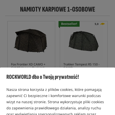
NAMIOTY KARPIOWE 1-OSOBOWE
Bestseller!
5,0
Fox Frontier XD CAMO +
Trakker Tempest RS 150 -
CAMO Vapour Peak Ltd
CAMO
Edition
Namiot karpiowy jednoosobowy +
Namiot karpiowy Tempest RS 150 w kolorze kamuflażu
ROCKWORLD dba o Twoją prywatność!
5 013,99
4 784,90
PLN
PLN
Cena kat.:
5 084,99
/ -1%
otrzymujesz
40,43 pkt
Nasza strona korzysta z plików cookies, które pomagają
Min. cena z 30 dni przed
zapewnić Ci bezpieczne i komfortowe warunki podczas
obniżką: 5013.99
wizyt na naszej stronie. Strona wykorzystuje pliki cookies
KUP
KUP
do zapewnienia prawidłowego działania, analizy ruchu
oraz wyświetlania spersonalizowanych reklam przez