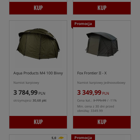
KUP
KUP
Promocja
Aqua Products M4 100 Bivvy
Fox Frontier II - X
Namiot karpiowy
Namiot karpiowy jednoosobowy
3 784,99
3 349,99
PLN
PLN
otrzymujesz
30,68 pkt
Cena kat.:
3 779,99
/ -11%
Min. cena z 30 dni przed
obniżką: 3349.99
KUP
KUP
Promocja
5,0