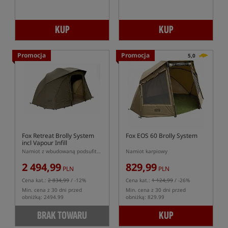
KUP
KUP
Promocja
Promocja
5,0
Fox Retreat Brolly System
Fox EOS 60 Brolly System
incl Vapour Infill
Namiot z wbudowaną podsufitką Retreat Brolly System
Namiot karpiowy
2 494,99
829,99
PLN
PLN
Cena kat.:
2 834,99
/ -12%
Cena kat.:
1 124,99
/ -26%
Min. cena z 30 dni przed
Min. cena z 30 dni przed
obniżką: 2494.99
obniżką: 829.99
BRAK TOWARU
KUP