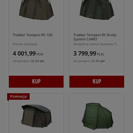
Trakker Tempest RS 100
Trakker Tempest RS Brolly
System CAMO
Namiot karpiowy
Kompletny namiot karpiowy Trakker Tempest RS Brolly System Camo
4 001,99
3 799,99
PLN
PLN
otrzymujesz
32,43 pkt
otrzymujesz
31,03 pkt
KUP
KUP
Promocja