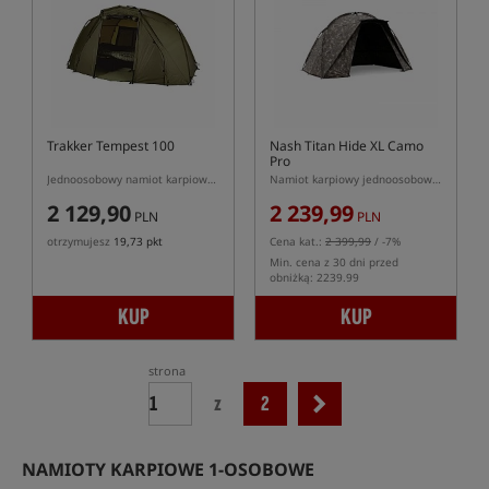
Trakker Tempest 100
Nash Titan Hide XL Camo
Pro
Jednoosobowy namiot karpiowy Trakker Tempest 100
Namiot karpiowy jednoosobowy XL
2 129,90
2 239,99
PLN
PLN
otrzymujesz
19,73 pkt
Cena kat.:
2 399,99
/ -7%
Min. cena z 30 dni przed
obniżką: 2239.99
KUP
KUP
strona
z
2
NAMIOTY KARPIOWE 1-OSOBOWE