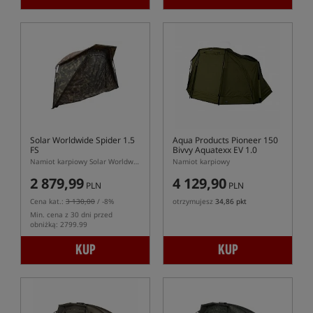
Solar Worldwide Spider 1.5
Aqua Products Pioneer 150
FS
Bivvy Aquatexx EV 1.0
Namiot karpiowy Solar Worldwide Spider 1.5 FS
Namiot karpiowy
2 879,99
4 129,90
PLN
PLN
Cena kat.:
3 130,00
/ -8%
otrzymujesz
34,86 pkt
Min. cena z 30 dni przed
obniżką: 2799.99
KUP
KUP