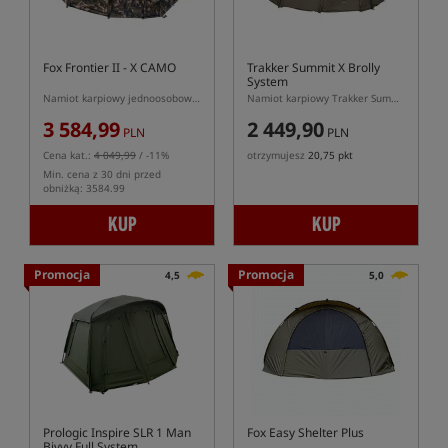
Fox Frontier II - X CAMO
Trakker Summit X Brolly
System
Namiot karpiowy jednoosobowy w kolorze kamuflażu
Namiot karpiowy Trakker Summit X Brolly System 55”
3 584,99
2 449,90
PLN
PLN
Cena kat.:
4 049,99
/ -11%
otrzymujesz
20,75 pkt
Min. cena z 30 dni przed
obniżką: 3584.99
KUP
KUP
Promocja
Promocja
4,5
5,0
Prologic Inspire SLR 1 Man
Fox Easy Shelter Plus
Bivvy Full System