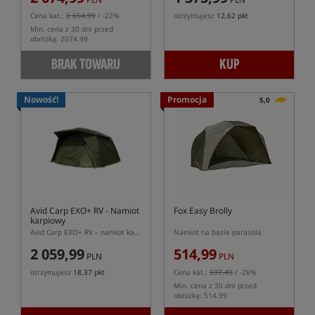
Cena kat.:
2 654,99
/ -22%
otrzymujesz
12,62 pkt
Min. cena z 30 dni przed
obniżką: 2074.99
BRAK TOWARU
KUP
Nowość!
Promocja
5,0
Avid Carp EXO+ RV
- Namiot
Fox Easy Brolly
karpiowy
Avid Carp EXO+ RV – namiot karpiowy 1 osobowy +
Namiot na bazie parasola
2 059,99
514,99
PLN
PLN
otrzymujesz
18,37 pkt
Cena kat.:
697,49
/ -26%
Min. cena z 30 dni przed
obniżką: 514.99