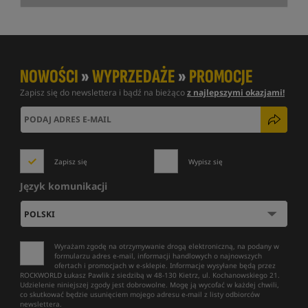
NOWOŚCI
»
WYPRZEDAŻE
»
PROMOCJE
Zapisz się do newslettera i bądź na bieżąco
z najlepszymi okazjami!
Zapisz się
Wypisz się
Język komunikacji
Wyrażam zgodę na otrzymywanie drogą elektroniczną, na podany w
formularzu adres e-mail, informacji handlowych o najnowszych
ofertach i promocjach w e-sklepie. Informacje wysyłane będą przez
ROCKWORLD Łukasz Pawlik z siedzibą w 48-130 Kietrz, ul. Kochanowskiego 21.
Udzielenie niniejszej zgody jest dobrowolne. Mogę ją wycofać w każdej chwili,
co skutkować będzie usunięciem mojego adresu e-mail z listy odbiorców
newslettera.