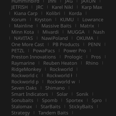
Humminbird
Inni
JAG
JAXON
|
|
|
|
JETFISH
JRC
Karel Nikl
Karp Max
|
|
|
Kiana Carp
Kolibri
Korda
|
|
|
|
Korum
Kryston
KUMU
Lowrance
|
|
|
Mainline
Massive Baits
Matrix
|
|
|
|
Minn Kota
Mivardi
MUGGA
Nash
|
|
|
NAVITAS
NawiPoland
OKUMA
|
|
|
|
One More Cast
PB Products
PENN
|
|
|
PETZL
PowaPacs
Power Pro
|
|
|
Preston Innovations
Prologic
Pros
|
|
|
Raymarine
Reuben Heaton
Rhino
|
|
|
RidgeMonkey
Rockworld
|
|
Rockworld c
Rockworld ł
|
|
Rockworld p
Rockworld w
|
|
Seven Oaks
Shimano
|
|
Smart Indicators
Solar
Sonik
|
|
|
Sonubaits
Spomb
Sportex
Spro
|
|
|
|
Stalomax
StarBaits
StickyBaits
|
|
|
Strategy
Tandem Baits
|
|