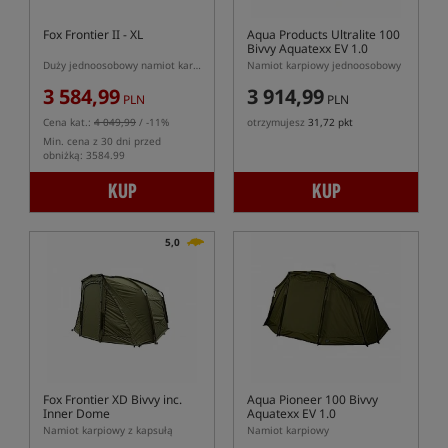
Fox Frontier II - XL
Aqua Products Ultralite 100
Bivvy Aquatexx EV 1.0
Duży jednoosobowy namiot karpiowy
Namiot karpiowy jednoosobowy
3 584,99
3 914,99
PLN
PLN
Cena kat.:
4 049,99
/ -11%
otrzymujesz
31,72 pkt
Min. cena z 30 dni przed
obniżką: 3584.99
KUP
KUP
5,0
Fox Frontier XD Bivvy inc.
Aqua Pioneer 100 Bivvy
Inner Dome
Aquatexx EV 1.0
Namiot karpiowy z kapsułą
Namiot karpiowy