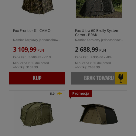
Fox Frontier II - CAMO
Fox Ultra 60 Brolly System
Camo
- BRAK
ORYGINALNEGO KARTONU
Namiot karpiowy jednoosobowy w kolorze kamuflażu
Namiot Karpiowy jednoosobowy typu Brolly
3 109,99
2 688,99
PLN
PLN
Cena kat.:
3 509,99
/ -11%
Cena kat.:
2 935,00
/ -8%
Min. cena z 30 dni przed
Min. cena z 30 dni przed
obniżką: 3109.99
obniżką: 2688.99
KUP
BRAK TOWARU
Promocja
5,0