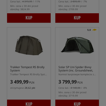
Cena kat.:
4 319,99
/ -11%
Cena kat.:
2 899,99
/ -7%
Min. cena z 30 dni przed
Min. cena z 30 dni przed
obniżką: 3824.99
obniżką: 2709.99
KUP
KUP
5,0
Trakker Tempest RS Brolly
Solar SP Uni Spider Bivvy
System
System (inc. Groundsheet,
Infill Panel)
Trakker Tempest RS Brolly System – kompoletny namiot brolly z podłogą i panelem przednim
Namiot karpiowyw komplecie z panelem przednim i podłogą
3 499,99
3 799,99
PLN
PLN
otrzymujesz
28,62 pkt
Cena kat.:
4 140,00
/ -8%
Min. cena z 30 dni przed
obniżką: 3719.99
KUP
KUP