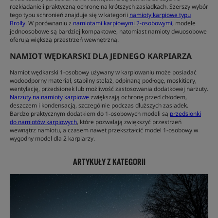
rozkładanie i praktyczną ochronę na krótszych zasiadkach. Szerszy wybór
tego typu schronień znajduje się w kategorii
namioty karpiowe typu
Brolly
. W porównaniu z
namiotami karpiowymi 2-osobowymi
, modele
jednoosobowe są bardziej kompaktowe, natomiast namioty dwuosobowe
oferują większą przestrzeń wewnętrzną.
NAMIOT WĘDKARSKI DLA JEDNEGO KARPIARZA
Namiot wędkarski 1-osobowy używany w karpiowaniu może posiadać
wodoodporny materiał, stabilny stelaż, odpinaną podłogę, moskitiery,
wentylację, przedsionek lub możliwość zastosowania dodatkowej narzuty.
Narzuty na namioty karpiowe
zwiększają ochronę przed chłodem,
deszczem i kondensacją, szczególnie podczas dłuższych zasiadek.
Bardzo praktycznym dodatkiem do 1-osobowych modeli są
przedsionki
do namiotów karpiowych
, które pozwalają zwiększyć przestrzeń
wewnątrz namiotu, a czasem nawet przekształcić model 1-osobowy w
wygodny model dla 2 karpiarzy.
ARTYKUŁY Z KATEGORII