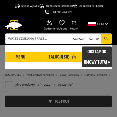
Szybka wysyłka
Bezpieczne płatności
Zadowoleni klienci
+48 883 474 729
PLN
śledzenie
ulubione
koszyk
zaawansowane
ODSTĄP OD
MENU
ZALOGUJ SIĘ
UMOWY TUTAJ »
ROCKWORLD
Wędkarstwo Karpiowe
Biwak karpiowy
Namioty karpiowe
Nam
tylko produkty na
"naszym magazynie"
FILTRUJ