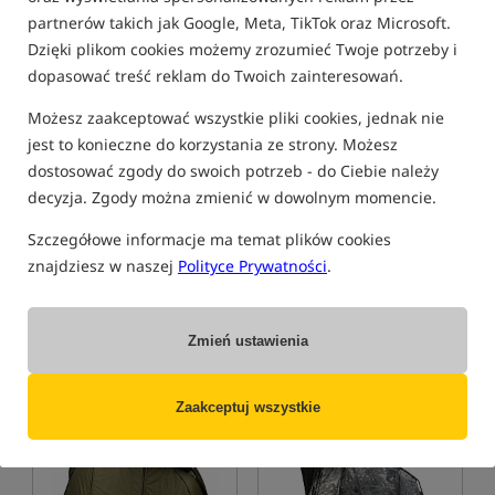
Bestseller!
5,0
partnerów takich jak Google, Meta, TikTok oraz Microsoft.
Dzięki plikom cookies możemy zrozumieć Twoje potrzeby i
dopasować treść reklam do Twoich zainteresowań.
Możesz zaakceptować wszystkie pliki cookies, jednak nie
jest to konieczne do korzystania ze strony. Możesz
dostosować zgody do swoich potrzeb - do Ciebie należy
Trakker Tempest RS 150
RidgeMonkey Escape FQ1
decyzja. Zgody można zmienić w dowolnym momencie.
Bivvy
Namiot karpiowy
RidgeMonkey Escape FQ1 Bivvy – jednoosobowy namiot karpiowy z Hydro-X Skull Cap
Szczegółowe informacje ma temat plików cookies
4 349,90
4 069,00
PLN
PLN
znajdziesz w naszej
Polityce Prywatności
.
otrzymujesz
36,76 pkt
otrzymujesz
31,28 pkt
Zmień ustawienia
KUP
KUP
Zaakceptuj wszystkie
Bestseller!
5,0