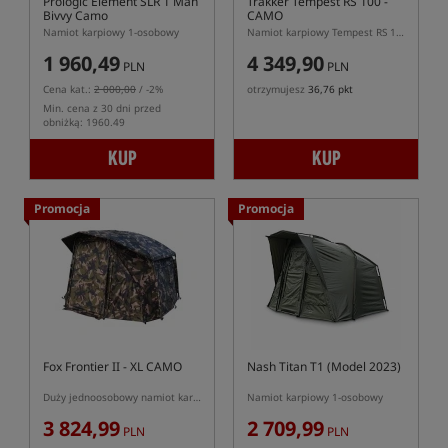
Prologic Element SLR 1 Man
Trakker Tempest RS 100 -
Bivvy Camo
CAMO
Namiot karpiowy 1-osobowy
Namiot karpiowy Tempest RS 100 w kolorze kamuflażu
1 960,49
4 349,90
PLN
PLN
Cena kat.:
2 000,00
/ -2%
otrzymujesz
36,76 pkt
Min. cena z 30 dni przed
obniżką: 1960.49
KUP
KUP
Promocja
Promocja
Fox Frontier II - XL CAMO
Nash Titan T1 (Model 2023)
Duży jednoosobowy namiot karpiowy w kolorze kamuflażu
Namiot karpiowy 1-osobowy
3 824,99
2 709,99
PLN
PLN