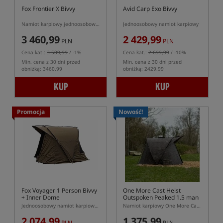
Fox Frontier X Bivvy
Avid Carp Exo Bivvy
Namiot karpiowy jednoosobowy +
Jednoosobowy namiot karpiowy
3 460,99
2 429,99
PLN
PLN
Cena kat.:
3 509,99
/ -1%
Cena kat.:
2 699,99
/ -10%
Min. cena z 30 dni przed
Min. cena z 30 dni przed
obniżką: 3460.99
obniżką: 2429.99
KUP
KUP
Promocja
Nowość!
Fox Voyager 1 Person Bivvy
One More Cast Heist
+ Inner Dome
Outspoken Peaked 1.5 man
Bivvy
Jednoosobowy namiot karpiowy w komplecie z kapsułą wewnętrzną
Namiot karpiowy One More Cast Heist 1.5 Man Splash Camo
2 074,99
1 375,99
PLN
PLN