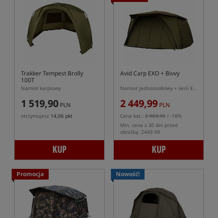
Trakker Tempest Brolly
Avid Carp EXO + Bivvy
100T
Namiot karpiowy
Namiot jednoosobowy + serii Exo Bivvy
1 519,90
2 449,99
PLN
PLN
otrzymujesz
14,06 pkt
Cena kat.:
2 969,99
/ -18%
Min. cena z 30 dni przed
obniżką: 2449.99
KUP
KUP
Promocja
Nowość!