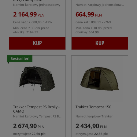
Namiot karpiowy jednoosobowy
Namiot Karpiowy jednoosobowy typu Pop Up
2 164,99
664,99
PLN
PLN
Cena kat.:
2 600,00
/ -17%
Cena kat.:
899,99
/ -26%
Min. cena z 30 dni przed
Min. cena z 30 dni przed
obniżką: 2164.99
obniżką: 664.99
KUP
KUP
Bestseller!
Trakker Tempest RS Brolly -
Trakker Tempest 150
CAMO
Namiot karpiowy Tempest RS Brolly w kolorze kamuflażu
Namiot karpiowy Trakker
2 674,90
2 434,90
PLN
PLN
otrzymujesz
22,60 pkt
otrzymujesz
22,56 pkt