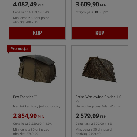
4 082,49
3 609,90
PLN
PLN
Cena kat.:
4 139,99
/ -1%
otrzymujesz
30,50 pkt
Min. cena z 30 dni przed
obniżką: 4082.49
KUP
KUP
Promocja
Fox Frontier II
Solar Worldwide Spider 1.0
FS
Namiot karpiowy jednoosobowy
Namiot karpiowy Solar Worldwide Spider 1.0 FS
2 854,99
2 579,99
PLN
PLN
Cena kat.:
3 239,99
/ -12%
Cena kat.:
2 800,00
/ -8%
Min. cena z 30 dni przed
Min. cena z 30 dni przed
obniżką: 2789.99
obniżką: 2499.99