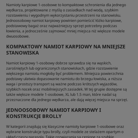
Namioty karpiowe 1-osobowe to kompaktowe schronienia dla jednego
wędkarza, projektowane z myślą o zasiadkach nad wodą, szybkim
rozstawieniu i wygodnym wykorzystaniu przestrzeni na stanowisku.
Jednoosobowy namiot karpiowy powinien pomieścić łóżko karpiowe,
podstawowy bagaż oraz najważniejszy sprzęt potrzebny podczas
łowienia, a jednocześnie zajmować mniej miejsca niż większe modele
dwuosobowe.
KOMPAKTOWY NAMIOT KARPIOWY NA MNIEJSZE
STANOWISKA
Namiot karpiowy 1-osobowy dobrze sprawdza się na wąskich,
zarośniętych lub ograniczonych stanowiskach, gdzie rozstawienie
większego namiotu mogłoby być problemem. Mniejsza powierzchnia
podstawy ułatwia dopasowanie namiotu do brzegu łowiska, a niższa
waga i prostszy transport są ważne podczas krótszych wyjazdów,
szybkich nocek oraz mobilniejszych zasiadek. W tej grupie dostępne są
także większe modele 1-osobowe, XL lub 1.5 man, które nadal są
przeznaczone dla jednego wędkarza, ale dają więcej miejsca na sprzęt.
JEDNOOSOBOWY NAMIOT KARPIOWY I
KONSTRUKCJE BROLLY
W kategorii znajdują się klasyczne namioty karpiowe 1-osobowe oraz
wybrane konstrukcje typu brolly, czyli modele ze stelażem opartym o
układ czaszy parasola. Takie rozwiązania są cenione za szybkie