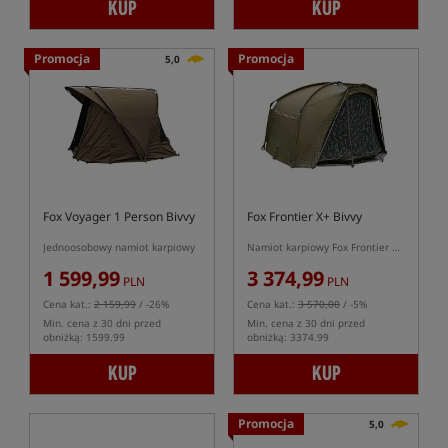
KUP
KUP
Promocja
Promocja
5,0
Fox Voyager 1 Person Bivvy
Fox Frontier X+ Bivvy
Jednoosobowy namiot karpiowy
Namiot karpiowy Fox Frontier X w zestawie z kapsułą
1 599,99
3 374,99
PLN
PLN
Cena kat.:
2 159,99
/ -26%
Cena kat.:
3 570,00
/ -5%
Min. cena z 30 dni przed
Min. cena z 30 dni przed
obniżką: 1599.99
obniżką: 3374.99
KUP
KUP
Promocja
5,0