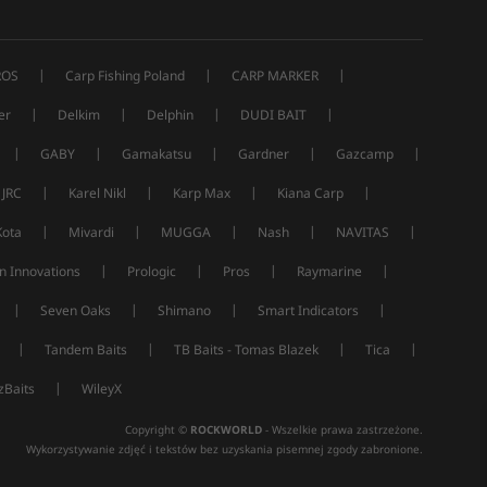
|
|
|
ROS
Carp Fishing Poland
CARP MARKER
|
|
|
|
er
Delkim
Delphin
DUDI BAIT
|
|
|
|
|
GABY
Gamakatsu
Gardner
Gazcamp
|
|
|
|
JRC
Karel Nikl
Karp Max
Kiana Carp
|
|
|
|
|
Kota
Mivardi
MUGGA
Nash
NAVITAS
|
|
|
|
n Innovations
Prologic
Pros
Raymarine
|
|
|
|
Seven Oaks
Shimano
Smart Indicators
|
|
|
|
Tandem Baits
TB Baits - Tomas Blazek
Tica
|
Baits
WileyX
Copyright ©
ROCKWORLD
- Wszelkie prawa zastrzeżone.
Wykorzystywanie zdjęć i tekstów bez uzyskania pisemnej zgody zabronione.