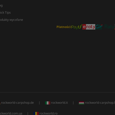
og
ick Tips
odukty wycofane
Płatności:
rockworld-carpshop.de
|
rockworld.it
|
rockworld-carpshop.
ckworld.com.ua
|
rockworld.ro