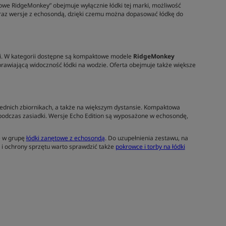
we RidgeMonkey” obejmuje wyłącznie łódki tej marki, możliwość
oraz wersje z echosondą, dzięki czemu można dopasować łódkę do
i. W kategorii dostępne są kompaktowe modele
RidgeMonkey
oprawiającą widoczność łódki na wodzie. Oferta obejmuje także większe
ednich zbiornikach, a także na większym dystansie. Kompaktowa
 podczas zasiadki. Wersje Echo Edition są wyposażone w echosondę,
ę w grupę
łódki zanętowe z echosondą
. Do uzupełnienia zestawu, na
u i ochrony sprzętu warto sprawdzić także
pokrowce i torby na łódki