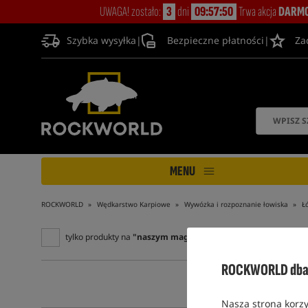
UWAGA! zostało:
3
dni
09:57:49
Trwa akcja
DARMO
Szybka wysyłka
|
Bezpieczne płatności
|
Za
MENU
ROCKWORLD
Wędkarstwo Karpiowe
Wywózka i rozpoznanie łowiska
Ł
tylko produkty na
"naszym magazynie"
ROCKWORLD dba 
Nasza strona korzy