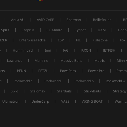
|
|
|
|
|
Aqua VU
AVID CARP
Boatman
BoilieRoller
B
|
|
|
|
|
 Spirit
Carprus
CC Moore
Cygnet
DAM
Deep
|
|
|
|
|
IZER
EnterpriseTackle
ESP
FIL
Fishstone
Fox
|
|
|
|
|
|
p
Humminbird
Inni
JAG
JAXON
JETFISH
|
|
|
|
|
Lowrance
Mainline
Massive Baits
Matrix
Minn 
|
|
|
|
|
cts
PENN
PETZL
PowaPacs
Power Pro
Presto
|
|
|
|
d
Rockworld c
Rockworld ł
Rockworld p
Rockworld w
|
|
|
|
|
Spro
Stalomax
StarBaits
StickyBaits
Strategy
|
|
|
|
Ultimatron
UnderCarp
VASS
VIKING BOAT
Warmuz