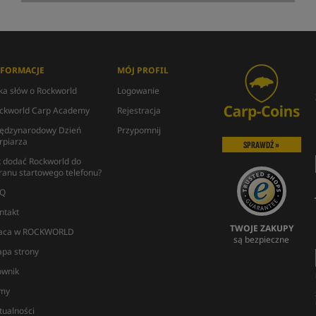
NFORMACJE
MÓJ PROFIL
lka słów o Rockworld
Logowanie
ckworld Carp Academy
Rejestracja
ędzynarodowy Dzień
Przypomnij
rpiarza
SPRAWDŹ »
k dodać Rockworld do
ranu startowego telefonu?
Q
ntakt
TWOJE ZAKUPY
aca w ROCKWORLD
są bezpieczne
pa strony
ownik
lmy
tualności