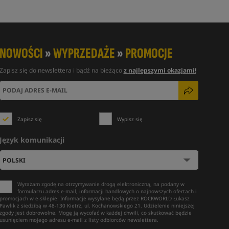
NOWOŚCI
»
WYPRZEDAŻE
»
PROMOCJE
Zapisz się do newslettera i bądź na bieżąco
z najlepszymi okazjami!
Zapisz się
Wypisz się
Język komunikacji
Wyrażam zgodę na otrzymywanie drogą elektroniczną, na podany w
formularzu adres e-mail, informacji handlowych o najnowszych ofertach i
promocjach w e-sklepie. Informacje wysyłane będą przez ROCKWORLD Łukasz
Pawlik z siedzibą w 48-130 Kietrz, ul. Kochanowskiego 21. Udzielenie niniejszej
zgody jest dobrowolne. Mogę ją wycofać w każdej chwili, co skutkować będzie
usunięciem mojego adresu e-mail z listy odbiorców newslettera.