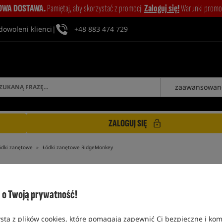
WA DOSTAWA.
Pamiętaj, aby skorzystać z promocji
Zaloguj się!
Warunki promocj
dowoleni klienci
|
+48 883 474 729
zaawansowan
ZALOGUJ SIĘ
ódki zanętowe
Łódki zanętowe RidgeMonkey
o Twoją prywatność!
ŁÓDKI ZANĘTOWE RIDGEMONKEY
sta z plików cookies, które pomagają zapewnić Ci bezpieczne i ko