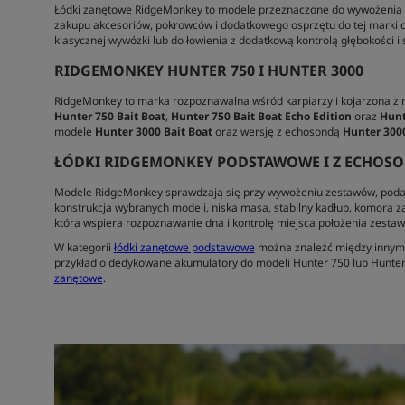
Łódki zanętowe RidgeMonkey to modele przeznaczone do wywożenia ze
zakupu akcesoriów, pokrowców i dodatkowego osprzętu do tej marki d
klasycznej wywózki lub do łowienia z dodatkową kontrolą głębokości i 
RIDGEMONKEY HUNTER 750 I HUNTER 3000
RidgeMonkey to marka rozpoznawalna wśród karpiarzy i kojarzona 
Hunter 750 Bait Boat
,
Hunter 750 Bait Boat Echo Edition
oraz
Hunt
modele
Hunter 3000 Bait Boat
oraz wersję z echosondą
Hunter 3000
ŁÓDKI RIDGEMONKEY PODSTAWOWE I Z ECHOS
Modele RidgeMonkey sprawdzają się przy wywożeniu zestawów, podawa
konstrukcja wybranych modeli, niska masa, stabilny kadłub, komora z
która wspiera rozpoznawanie dna i kontrolę miejsca położenia zestaw
W kategorii
ł
ódki zanętowe podstawowe
można znaleźć między innymi
przykład o dedykowane akumulatory do modeli Hunter 750 lub Hunter
zanętowe
.