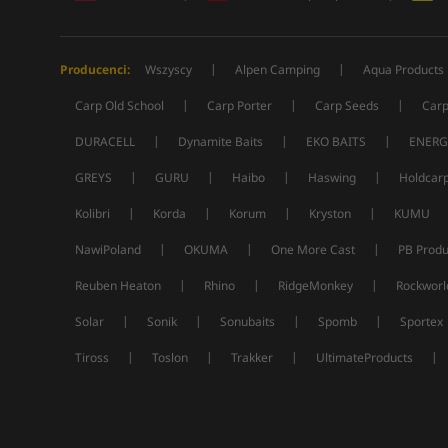
|
|
Producenci:
Wszyscy
Alpen Camping
Aqua Products
|
|
|
Carp Old School
Carp Porter
Carp Seeds
Carp
|
|
|
DURACELL
Dynamite Baits
EKO BAITS
ENERG
|
|
|
|
GREYS
GURU
Haibo
Haswing
Holdcar
|
|
|
|
Kolibri
Korda
Korum
Kryston
KUMU
|
|
|
NawiPoland
OKUMA
One More Cast
PB Produ
|
|
|
Reuben Heaton
Rhino
RidgeMonkey
Rockworl
|
|
|
|
Solar
Sonik
Sonubaits
Spomb
Sportex
|
|
|
|
Tiross
Toslon
Trakker
UltimateProducts