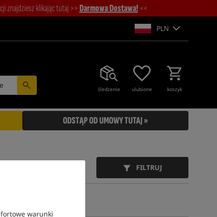
i znajdziesz klikając tutaj >>
Darmowa Dostawa!
<<
PLN
e
śledzenie
ulubione
koszyk
ODSTĄP OD UMOWY TUTAJ »
FILTRUJ
mfortowe warunki