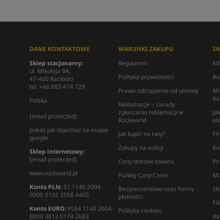
DANE KONTAKTOWE
WARUNKI ZAKUPU
I
Sklep stacjonarny:
Regulamin
Ki
ul. Mikołaja 9A,
Polityka prywatności
Ro
47-400 Racibórz
tel. +48 883 474 729
Prawo odstąpienia od umowy
Mi
Ka
Polska
Reklamacje – zasady
zgłaszania reklamacji w
Ja
[email protected]
Rockworld
ek
pokaż jak dojechać na mapie
Jak kupić na raty?
FA
google
Zakupy na aukcji
Ko
Sklep internetowy:
[email protected]
Ceny dostaw towaru
Pr
www.rockworld.pl
Punkty Carp Coins
Ma
Konto PLN:
51 1140 2004
Bezpieczeństwo oraz formy
Sł
0000 3102 3558 4460
płatności
Fi
Konto EURO:
PL64 1140 2004
Polityka cookies
0000 3812 0174 2683
Ak