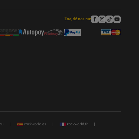
Znajdź nas na:
hu
|
rockworld.es
|
rockworld.fr
|