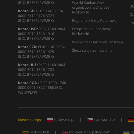
(BIC: BREXPLPWMBK)
Wyniki Konkursów+
Bl
organizowanych przez
Konto GB:
PL63 1140 2004
Rockworld
Qu
0000 3112 0174 3723
(BIC: BREXPLPWMBK)
Regulamin Karty Rabatowej
Pr
Konto USD:
PL37 1140 2004
Program Lojalnościowy
0000 3012 1316 1916
Rockworld
(BIC: BREXPLPWMBK)
Weekend z Darmową Dostawą
Konto CZK:
PL02 1140 2004
Śledź swoje zamówienia
0000 3312 1316 1429
(BIC: BREXPLPWMBK)
Konto HUF:
PL39 1140 2004
0000 3012 1316 1783
(BIC: BREXPLPWMBK)
Konto RON:
PL52 1090 1766
0000 0001 5822 1550 (BIC:
WBKPPLPP)
rockworld.pl
|
rockworld.cz
|
Nasze sklepy:
rockworld.lt
|
rockworld-carpshop.com
|
ro