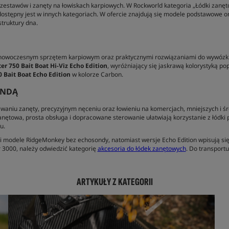
stawów i zanęty na łowiskach karpiowych. W Rockworld kategoria „Łódki zanęto
ostępny jest w innych kategoriach. W ofercie znajdują się modele podstawowe 
struktury dna.
z nowoczesnym sprzętem karpiowym oraz praktycznymi rozwiązaniami do wywózk
er 750 Bait Boat Hi-Viz Echo Edition
, wyróżniający się jaskrawą kolorystyką p
 Bait Boat Echo Edition
w kolorze Carbon.
ONDĄ
niu zanęty, precyzyjnym nęceniu oraz łowieniu na komercjach, mniejszych i śr
anętowa, prosta obsługa i dopracowane sterowanie ułatwiają korzystanie z łódki
u.
 modele RidgeMonkey bez echosondy, natomiast wersje Echo Edition wpisują si
 3000, należy odwiedzić kategorię
akcesoria do łódek zanętowych
. Do transport
ARTYKUŁY Z KATEGORII