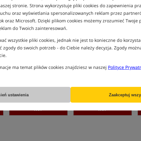
aszej stronie. Strona wykorzystuje pliki cookies do zapewnienia p
Bestseller!
B
 ruchu oraz wyświetlania spersonalizowanych reklam przez partneró
ok oraz Microsoft. Dzięki plikom cookies możemy zrozumieć Twoje p
eklam do Twoich zainteresowań.
ć wszystkie pliki cookies, jednak nie jest to konieczne do korzysta
 zgody do swoich potrzeb - do Ciebie należy decyzja. Zgody możn
ie.
RidgeMonkey Hunter 750
RidgeMonkey Hunter 3000
Bait Boat Hi-Viz - Echo
Bait Boat
macje ma temat plików cookies znajdziesz w naszej
Polityce Prywat
Edition
Łódka zanętowa z echosondą
Łódka zanętowa RidgeMonkey Hunter 3000
4 998,99
4 799,99
PLN
PLN
otrzymujesz
44,27 pkt
otrzymujesz
38,66 pkt
ień ustawienia
Zaakceptuj wszy
KUP
KUP