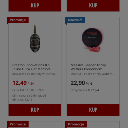
KUP
KUP
Promocja
Nowość!
Preston Innovations ICS
Massive Feeder Tricky
Inline Dura Flat Method
Wafters Bloodworm
Feeder - Large
Koszyczek do metody w rozmiarze L z systemem ICS
Massive Feeder Tricky Wafters Bloodworm 10 × 7 mm – różowe waftersy dumbells do feedera
12,49
22,90
PLN
PLN
Cena kat.:
16,89
/ -26%
otrzymujesz
0,22 pkt
Min. cena z 30 dni przed
obniżką: 12.49
KUP
KUP
Promocja
Promocja