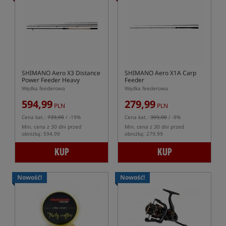
SHIMANO Aero X3 Distance
SHIMANO Aero X1A Carp
Power Feeder Heavy
Feeder
Wędka feederowa
Wędka feederowa
594,99
279,99
PLN
PLN
Cena kat.:
739,00
/ -19%
Cena kat.:
309,00
/ -9%
Min. cena z 30 dni przed
Min. cena z 30 dni przed
obniżką: 594.99
obniżką: 279.99
KUP
KUP
Nowość!
Nowość!