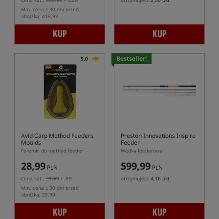
Cena kat.:
539,99
/ -22%
otrzymujesz
2,50 pkt
Min. cena z 30 dni przed
obniżką: 419.99
KUP
KUP
Bestseller!
5,0
Avid Carp Method Feeders
Preston Innovations Inspire
Moulds
Feeder
Foremki do method feeder
Wędka feederowa
28,99
599,99
PLN
PLN
Cena kat.:
31,49
/ -8%
otrzymujesz
4,16 pkt
Min. cena z 30 dni przed
obniżką: 28.99
KUP
KUP