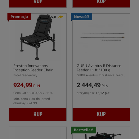
KUP
KUP
Promocja
Nowość!
5,0
Preston Innovations
GURU Aventus R Distance
Inception Feeder Chair
Feeder 11 ft / 100 g
Fotel feederowy
GURU Aventus R Distance Feeder 11 ft 100 g – dwusekcyjna wędka feederowa 335 cm
924,99
2 444,49
PLN
PLN
Cena kat.:
1 034,99
/ -11%
otrzymujesz
13,12 pkt
Min. cena z 30 dni przed
obniżką: 924.99
KUP
KUP
Bestseller!