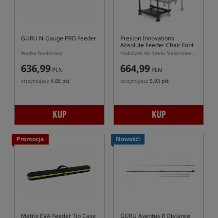
GURU N-Gauge PRO Feeder
Preston Innovations
Absolute Feeder Chair Foot
Platform
Wędka feederowa
Podnóżek do fotela feederowego Absolute Feeder Chair
636,99
664,99
PLN
PLN
otrzymujesz
4,68 pkt
otrzymujesz
5,93 pkt
KUP
KUP
Promocja
Nowość!
Matrix EVA Feeder Tip Case
GURU Aventus R Distance