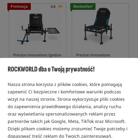
Promocja
Bestseller!
5,0
Preston Innovations Ignition
Preston Innovations
Feeder Chair Combo
Absolute Feeder Chair
Krzesło feederowe w komplecie z tacką boczną i ramieniem feederowym
Fotel feederowy
ROCKWORLD dba o Twoją prywatność!
689,99
1 329,99
PLN
PLN
Cena kat.:
899,99
/ -23%
otrzymujesz
11,85 pkt
Nasza strona korzysta z plików cookies, które pomagają
Min. cena z 30 dni przed
zapewnić Ci bezpieczne i komfortowe warunki podczas
obniżką: 689.99
wizyt na naszej stronie. Strona wykorzystuje pliki cookies
KUP
KUP
do zapewnienia prawidłowego działania, analizy ruchu
oraz wyświetlania spersonalizowanych reklam przez
Promocja
Promocja
5,0
5,0
partnerów takich jak Google, Meta, TikTok oraz Microsoft.
Dzięki plikom cookies możemy zrozumieć Twoje potrzeby i
dopasować treść reklam do Twoich zainteresowań.