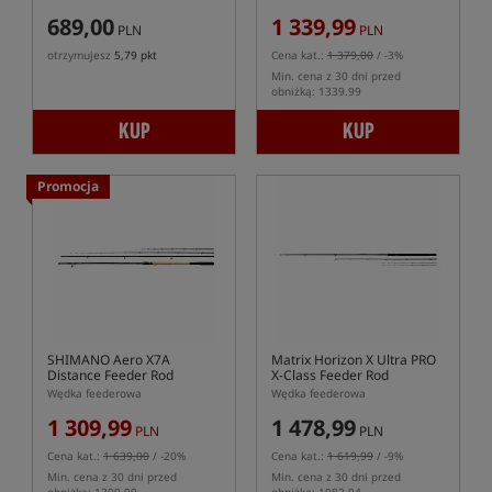
689,00
1 339,99
PLN
PLN
otrzymujesz
5,79 pkt
Cena kat.:
1 379,00
/ -3%
Min. cena z 30 dni przed
obniżką: 1339.99
KUP
KUP
Promocja
SHIMANO Aero X7A
Matrix Horizon X Ultra PRO
Distance Feeder Rod
X-Class Feeder Rod
Wędka feederowa
Wędka feederowa
1 309,99
1 478,99
PLN
PLN
Cena kat.:
1 639,00
/ -20%
Cena kat.:
1 619,99
/ -9%
Min. cena z 30 dni przed
Min. cena z 30 dni przed