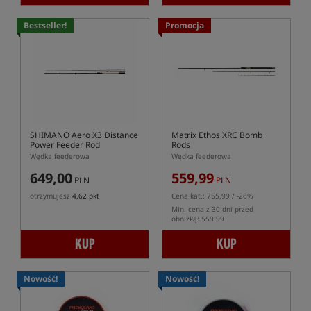
Bestseller!
Promocja
SHIMANO Aero X3 Distance
Matrix Ethos XRC Bomb
Power Feeder Rod
Rods
Wędka feederowa
Wędka feederowa
649,00
559,99
PLN
PLN
otrzymujesz
4,62 pkt
Cena kat.:
755,99
/ -26%
Min. cena z 30 dni przed
obniżką: 559.99
KUP
KUP
Nowość!
Nowość!