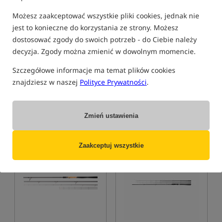
Możesz zaakceptować wszystkie pliki cookies, jednak nie
jest to konieczne do korzystania ze strony. Możesz
dostosować zgody do swoich potrzeb - do Ciebie należy
Preston Innovations DURA
Preston Innovations Supera
decyzja. Zgody można zmienić w dowolnym momencie.
Carp Feeder
X Feeder Rod
Wędka feederowa
Wędka feederowa
Szczegółowe informacje ma temat plików cookies
203,99
824,99
PLN
PLN
znajdziesz w naszej
Polityce Prywatności
.
Cena kat.:
269,99
/ -24%
Cena kat.:
1 124,99
/ -27%
Min. cena z 30 dni przed
Min. cena z 30 dni przed
obniżką: 203.99
obniżką: 824.99
Zmień ustawienia
KUP
KUP
Zaakceptuj wszystkie