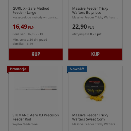
GURU X - Safe Method
Massive Feeder Tricky
Feeder - Large
Wafters Butyricco
Koszyczek do metody w rozmiarze L
Massive Feeder Tricky Wafters Butyricco 10 × 7 mm – różowo-fioletowe waftersy dumbells do feed
16,49
22,90
PLN
PLN
Cena kat.:
16,99
/ -3%
otrzymujesz
0,22 pkt
Min. cena z 30 dni przed
obniżką: 16.49
KUP
KUP
Promocja
Nowość!
SHIMANO Aero X3 Precision
Massive Feeder Tricky
Feeder Rod
Wafters Sweet Corn
Wędka feederowa
Massive Feeder Tricky Wafters Sweet Corn 10 × 7 mm – żółte waftersy dumbells do feedera