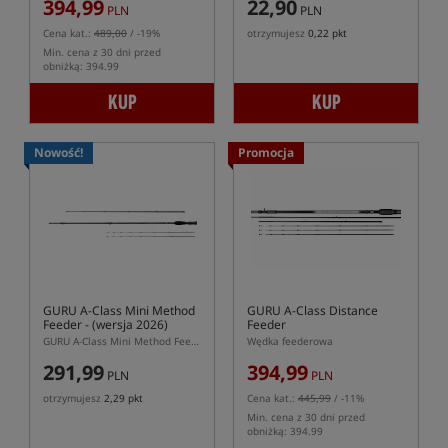
394,99
22,90
PLN
PLN
Cena kat.:
489,00
/ -19%
otrzymujesz
0,22 pkt
Min. cena z 30 dni przed
obniżką: 394.99
KUP
KUP
Nowość!
Promocja
GURU A-Class Mini Method
GURU A-Class Distance
Feeder
- (wersja 2026)
Feeder
GURU A-Class Mini Method Feeder – krótka wędka do Feeder Bomb
Wędka feederowa
291,99
394,99
PLN
PLN
otrzymujesz
2,29 pkt
Cena kat.:
445,99
/ -11%
Min. cena z 30 dni przed
obniżką: 394.99