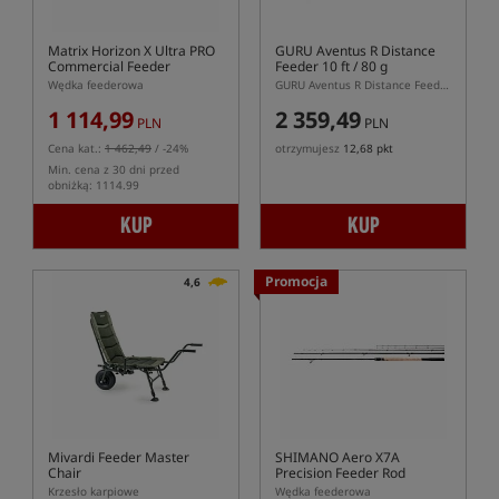
Matrix Horizon X Ultra PRO
GURU Aventus R Distance
Commercial Feeder
Feeder 10 ft / 80 g
Wędka feederowa
GURU Aventus R Distance Feeder 10 ft 80 g – dwusekcyjna wędka feederowa 305 cm
1 114,99
2 359,49
PLN
PLN
Cena kat.:
1 462,49
/ -24%
otrzymujesz
12,68 pkt
Min. cena z 30 dni przed
obniżką: 1114.99
KUP
KUP
Promocja
4,6
Mivardi Feeder Master
SHIMANO Aero X7A
Chair
Precision Feeder Rod
Krzesło karpiowe
Wędka feederowa