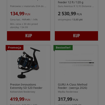
Feeder 12 ft / 120 g
Pokrowiec z materiału EVA do przechowywania szczytówek feederowych
Guru Aventus R 12 ft Distance Feeder 120 g – wędka feederowa dalekiego zasięgu
134,99
2 530,99
PLN
PLN
Cena kat.:
157,49
/ -14%
otrzymujesz
13,60 pkt
Min. cena z 30 dni przed
obniżką: 134.99
KUP
KUP
Promocja
Bestseller!
Preston Innovations
GURU A-Class Method
Extremity SD 520 Feeder
Feeder
- (wersja 2026)
Reels
Kołowrotek feederowy
Wędka feederowa
419,99
317,99
PLN
PLN