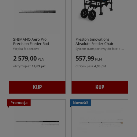
SHIMANO Aero Pro
Preston Innovations
Precision Feeder Rod
Absolute Feeder Chair
Wheel Kit
Wędka feederowa
System transportowy do fotela feederowego Absolute Feeder Chair
2 579,00
557,99
PLN
PLN
otrzymujesz
14,89 pkt
otrzymujesz
4,98 pkt
KUP
KUP
Promocja
Nowość!