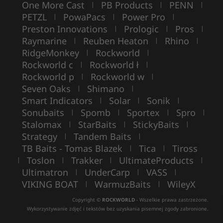
One More Cast
PB Products
PENN
|
|
|
PETZL
PowaPacs
Power Pro
|
|
|
Preston Innovations
Prologic
Pros
|
|
|
Raymarine
Reuben Heaton
Rhino
|
|
|
RidgeMonkey
Rockworld
|
|
Rockworld c
Rockworld ł
|
|
Rockworld p
Rockworld w
|
|
Seven Oaks
Shimano
|
|
Smart Indicators
Solar
Sonik
|
|
|
Sonubaits
Spomb
Sportex
Spro
|
|
|
|
Stalomax
StarBaits
StickyBaits
|
|
|
Strategy
Tandem Baits
|
|
TB Baits - Tomas Blazek
Tica
Tiross
|
|
Toslon
Trakker
UltimateProducts
|
|
|
|
Ultimatron
UnderCarp
VASS
|
|
|
VIKING BOAT
WarmuzBaits
WileyX
|
|
Copyright ©
ROCKWORLD
- Wszelkie prawa zastrzeżone.
Wykorzystywanie zdjęć i tekstów bez uzyskania pisemnej zgody zabronione.