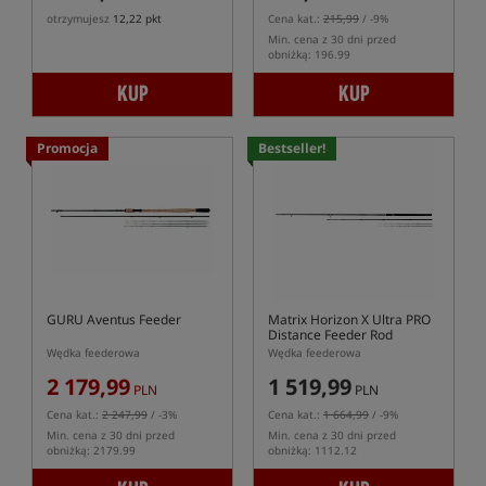
otrzymujesz
12,22 pkt
Cena kat.:
215,99
/ -9%
Min. cena z 30 dni przed
obniżką: 196.99
KUP
KUP
Promocja
Bestseller!
GURU Aventus Feeder
Matrix Horizon X Ultra PRO
Distance Feeder Rod
Wędka feederowa
Wędka feederowa
2 179,99
1 519,99
PLN
PLN
Cena kat.:
2 247,99
/ -3%
Cena kat.:
1 664,99
/ -9%
Min. cena z 30 dni przed
Min. cena z 30 dni przed
obniżką: 2179.99
obniżką: 1112.12