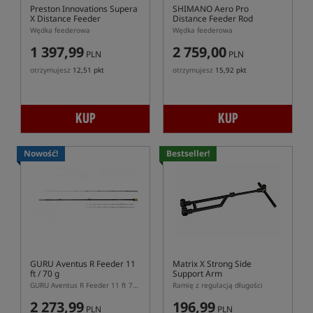
Preston Innovations Supera
SHIMANO Aero Pro
X Distance Feeder
Distance Feeder Rod
Wędka feederowa
Wędka feederowa
1 397,99
2 759,00
PLN
PLN
otrzymujesz
12,51 pkt
otrzymujesz
15,92 pkt
KUP
KUP
Nowość!
Bestseller!
GURU Aventus R Feeder 11
Matrix X Strong Side
ft / 70 g
Support Arm
GURU Aventus R Feeder 11 ft 70 g – dwusekcyjna wędka feederowa 335 cm
Ramię z regulacją długości
2 273,99
196,99
PLN
PLN