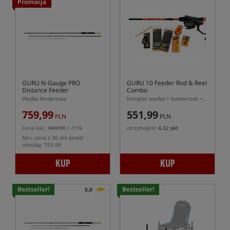
Promocja
GURU N-Gauge PRO
GURU 10 Feeder Rod & Reel
Distance Feeder
Combo
Wędka feederowa
Komplet wędka + kołowrotek + akcesoria do Method Feeder
759,99
551,99
PLN
PLN
Cena kat.:
849,99
/ -11%
otrzymujesz
4,32 pkt
Min. cena z 30 dni przed
obniżką: 759.99
KUP
KUP
Bestseller!
Bestseller!
5,0