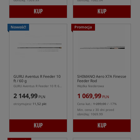
obniżką: 1309.99
obniżką: 1082.04
KUP
KUP
Nowość!
Promocja
GURU Aventus R Feeder 10
SHIMANO Aero X7A Finesse
ft / 60 g
Feeder Rod
GURU Aventus R Feeder 10 ft 60 g – dwusekcyjna wędka feederowa 305 cm
Wędka feederowa
2 144,99
1 069,99
PLN
PLN
otrzymujesz
11,52 pkt
Cena kat.:
1 289,00
/ -17%
Min. cena z 30 dni przed
obniżką: 1069.99
KUP
KUP