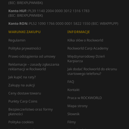
(BIC: BREXPLPWMBK)
Konto HUF:
PL39 1140 2004 0000 3012 1316 1783
(BIC: BREXPLPWMBK)
Konto RON:
PL52 1090 1766 0000 0001 5822 1550 (BIC: WBKPPLPP)
WARUNKI ZAKUPU
INFORMACJE
Regulamin
Kilka słów o Rockworld
Polityka prywatności
Rockworld Carp Academy
Prawo odstąpienia od umowy
Międzynarodowy Dzień
Karpiarza
Reklamacje – zasady zgłaszania
reklamacji w Rockworld
Jak dodać Rockworld do ekranu
startowego telefonu?
Jak kupić na raty?
FAQ
Zakupy na aukcji
Kontakt
Ceny dostaw towaru
Praca w ROCKWORLD
Punkty Carp Coins
Mapa strony
Bezpieczeństwo oraz formy
płatności
Słownik
Polityka cookies
Filmy