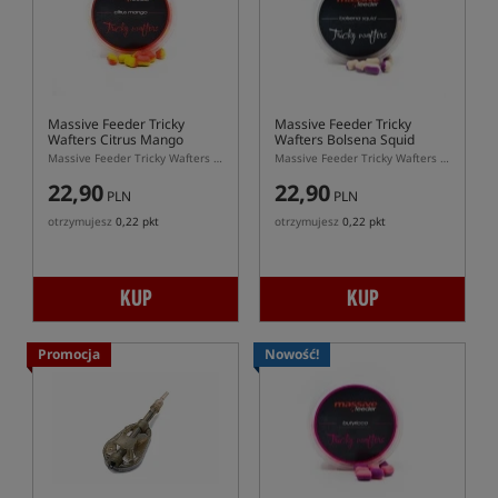
Massive Feeder Tricky
Massive Feeder Tricky
Wafters Citrus Mango
Wafters Bolsena Squid
Massive Feeder Tricky Wafters Citrus Mango 10 × 7 mm – żółto-pomarańczowe waftersy dumbells do
Massive Feeder Tricky Wafters Bolsena Squid 10 × 7 mm – biało-fioletowe waftersy dumbells do feedera
22,90
22,90
PLN
PLN
otrzymujesz
0,22 pkt
otrzymujesz
0,22 pkt
KUP
KUP
Promocja
Nowość!