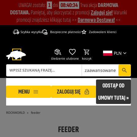
UWAGA! zostało:
1
dni
08:40:33
Trwa akcja
DARMOWA
DOSTAWA.
Pamiętaj, aby skorzystać z promocji
Zaloguj się!
Warunki
promocji znajdziesz klikając tutaj >>
Darmowa Dostawa!
<<
Szybka wysyłka
Bezpieczne płatności
Zadowoleni klienci
PLN
śledzenie
ulubione
koszyk
zaawansowane
ODSTĄP OD
MENU
ZALOGUJ SIĘ
UMOWY TUTAJ »
ROCKWORLD
feeder
FEEDER