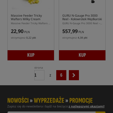
Massive Feeder Tricky
GURU N-Gauge Pro 3000
Wafters Milky Cream
Reel
- Kołowrotek Wędkarski
Massive Feeder Tricky Wafters Milky Cream 10 × 7 mm – biało-żółte waftersy dumbells
GURU N-Gauge Pro 3000 Reel – lekki kołowrotek match i feeder z podwójnym klipsem
22,90
557,99
PLN
PLN
otrzymujesz
0,22 pkt
otrzymujesz
4,38 pkt
KUP
KUP
strona
z
6
NOWOŚCI
»
WYPRZEDAŻE
»
PROMOCJE
Zapisz się do newslettera i bądź na bieżąco
z najlepszymi okazjami!