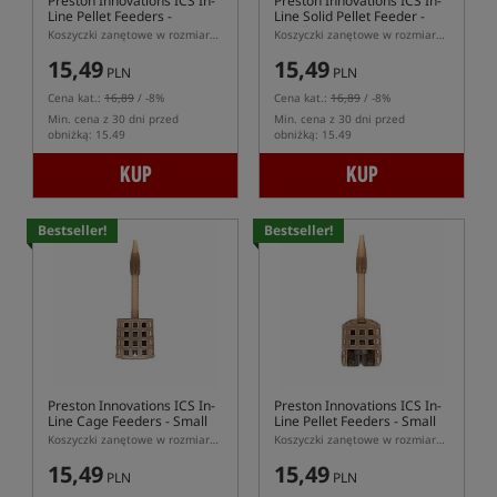
Preston Innovations ICS In-
Preston Innovations ICS In-
Line Pellet Feeders -
Line Solid Pellet Feeder -
Medium
Small
Koszyczki zanętowe w rozmiarze M z systemem szybkiej wymiany ICS
Koszyczki zanętowe w rozmiarze S z systemem szybkiej wymiany ICS
15,49
15,49
PLN
PLN
Cena kat.:
16,89
/ -8%
Cena kat.:
16,89
/ -8%
Min. cena z 30 dni przed
Min. cena z 30 dni przed
obniżką: 15.49
obniżką: 15.49
KUP
KUP
Bestseller!
Bestseller!
Preston Innovations ICS In-
Preston Innovations ICS In-
Line Cage Feeders - Small
Line Pellet Feeders - Small
Koszyczki zanętowe w rozmiarze S z systemem szybkiej wymiany ICS
Koszyczki zanętowe w rozmiarze S z systemem szybkiej wymiany ICS
15,49
15,49
PLN
PLN