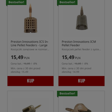
Bestseller!
Bestseller!
Preston Innovations ICS In-
Preston Innovations ICM
Line Pellet Feeders - Large
Pellet Feeder
Koszyczki zanętowe w rozmiarze L z systemem szybkiej wymiany ICS
Koszyczek pellet feeder z systemem ICM
15,49
15,49
PLN
PLN
Cena kat.:
16,89
/ -8%
Cena kat.:
16,89
/ -8%
Min. cena z 30 dni przed
Min. cena z 30 dni przed
obniżką: 15.49
obniżką: 14.99
KUP
KUP
Bestseller!