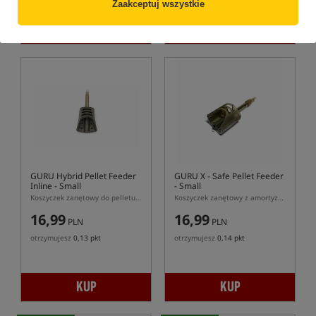
obniżką: 15.49
obniżką: 15.49
Zaakceptuj wszystkie
KUP
KUP
GURU Hybrid Pellet Feeder
GURU X - Safe Pellet Feeder
Inline - Small
- Small
Koszyczek zanętowy do pelletu w rozmiarze S
Koszyczek zanętowy z amortyzatorem do pelletu w rozmiarze S
16,99
16,99
PLN
PLN
otrzymujesz
0,13 pkt
otrzymujesz
0,14 pkt
KUP
KUP