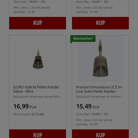
Cena kat.:
16,89
/ -8%
Cena kat.:
16,89
/ -8%
Min. cena z 30 dni przed
Min. cena z 30 dni przed
obniżką: 15.49
obniżką: 15.49
KUP
KUP
Bestseller!
GURU Hybrid Pellet Feeder
Preston Innovations ICS In-
Inline - Mini
Line Solid Pellet Feeder -
Medium
Koszyczek zanętowy do pelletu w rozmiarze Mini
Koszyczki zanętowe w rozmiarze M z systemem szybkiej wymiany ICS
16,99
15,49
PLN
PLN
otrzymujesz
0,13 pkt
Cena kat.:
16,89
/ -8%
Min. cena z 30 dni przed
obniżką: 15.49
KUP
KUP