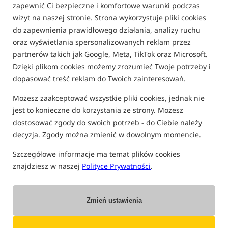
zapewnić Ci bezpieczne i komfortowe warunki podczas
FILTRUJ
wizyt na naszej stronie. Strona wykorzystuje pliki cookies
do zapewnienia prawidłowego działania, analizy ruchu
oraz wyświetlania spersonalizowanych reklam przez
partnerów takich jak Google, Meta, TikTok oraz Microsoft.
KOSZYCZKI PELLET FEEDER
Dzięki plikom cookies możemy zrozumieć Twoje potrzeby i
dopasować treść reklam do Twoich zainteresowań.
Bestseller!
Bestseller!
Możesz zaakceptować wszystkie pliki cookies, jednak nie
jest to konieczne do korzystania ze strony. Możesz
dostosować zgody do swoich potrzeb - do Ciebie należy
decyzja. Zgody można zmienić w dowolnym momencie.
Szczegółowe informacje ma temat plików cookies
znajdziesz w naszej
Polityce Prywatności
.
Preston Innovations ICS In-
Preston Innovations ICS In-
Line Cage Feeders -
Line Cage Feeders - Large
Medium
Koszyczki zanętowe w rozmiarze M z systemem szybkiej wymiany ICS
Koszyczki zanętowe w rozmiarze L z systemem szybkiej wymiany ICS
15,49
15,49
Zmień ustawienia
PLN
PLN
Cena kat.:
16,89
/ -8%
Cena kat.:
16,89
/ -8%
Min. cena z 30 dni przed
Min. cena z 30 dni przed