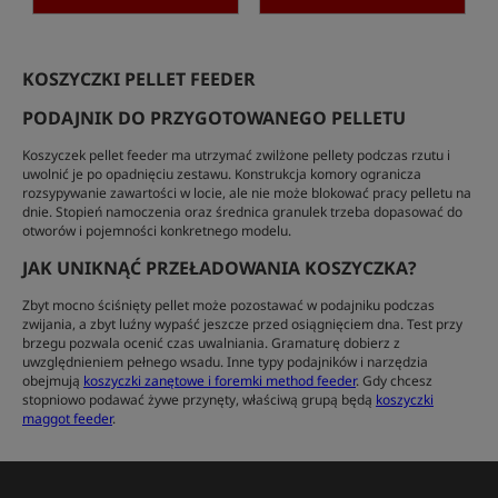
KOSZYCZKI PELLET FEEDER
PODAJNIK DO PRZYGOTOWANEGO PELLETU
Koszyczek pellet feeder ma utrzymać zwilżone pellety podczas rzutu i
uwolnić je po opadnięciu zestawu. Konstrukcja komory ogranicza
rozsypywanie zawartości w locie, ale nie może blokować pracy pelletu na
dnie. Stopień namoczenia oraz średnica granulek trzeba dopasować do
otworów i pojemności konkretnego modelu.
JAK UNIKNĄĆ PRZEŁADOWANIA KOSZYCZKA?
Zbyt mocno ściśnięty pellet może pozostawać w podajniku podczas
zwijania, a zbyt luźny wypaść jeszcze przed osiągnięciem dna. Test przy
brzegu pozwala ocenić czas uwalniania. Gramaturę dobierz z
uwzględnieniem pełnego wsadu. Inne typy podajników i narzędzia
obejmują
koszyczki zanętowe i foremki method feeder
. Gdy chcesz
stopniowo podawać żywe przynęty, właściwą grupą będą
koszyczki
maggot feeder
.