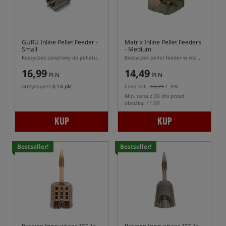
GURU Inline Pellet Feeder -
Matrix Inline Pellet Feeders
Small
- Medium
Koszyczek zanętowy do pelletu w rozmiarze S
Koszyczek pellet feeder w rozmiarze M
16,99
14,49
PLN
PLN
otrzymujesz
0,14 pkt
Cena kat.:
15,79
/ -8%
Min. cena z 30 dni przed
obniżką: 11.99
KUP
KUP
Bestseller!
Bestseller!