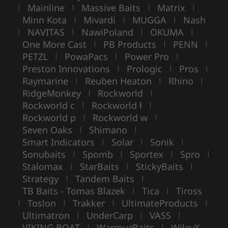
Mainline
Massive Baits
Matrix
|
|
|
|
Minn Kota
Mivardi
MUGGA
Nash
|
|
|
NAVITAS
NawiPoland
OKUMA
|
|
|
|
One More Cast
PB Products
PENN
|
|
|
PETZL
PowaPacs
Power Pro
|
|
|
Preston Innovations
Prologic
Pros
|
|
|
Raymarine
Reuben Heaton
Rhino
|
|
|
RidgeMonkey
Rockworld
|
|
Rockworld c
Rockworld ł
|
|
Rockworld p
Rockworld w
|
|
Seven Oaks
Shimano
|
|
Smart Indicators
Solar
Sonik
|
|
|
Sonubaits
Spomb
Sportex
Spro
|
|
|
|
Stalomax
StarBaits
StickyBaits
|
|
|
Strategy
Tandem Baits
|
|
TB Baits - Tomas Blazek
Tica
Tiross
|
|
Toslon
Trakker
UltimateProducts
|
|
|
|
Ultimatron
UnderCarp
VASS
|
|
|
VIKING BOAT
WarmuzBaits
WileyX
|
|