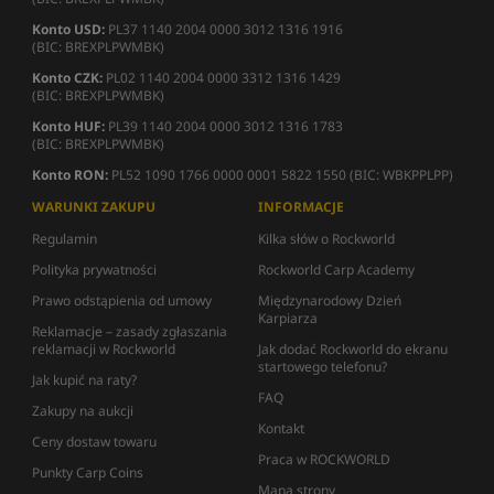
Konto USD:
PL37 1140 2004 0000 3012 1316 1916
(BIC: BREXPLPWMBK)
Konto CZK:
PL02 1140 2004 0000 3312 1316 1429
(BIC: BREXPLPWMBK)
Konto HUF:
PL39 1140 2004 0000 3012 1316 1783
(BIC: BREXPLPWMBK)
Konto RON:
PL52 1090 1766 0000 0001 5822 1550 (BIC: WBKPPLPP)
WARUNKI ZAKUPU
INFORMACJE
Regulamin
Kilka słów o Rockworld
Polityka prywatności
Rockworld Carp Academy
Prawo odstąpienia od umowy
Międzynarodowy Dzień
Karpiarza
Reklamacje – zasady zgłaszania
reklamacji w Rockworld
Jak dodać Rockworld do ekranu
startowego telefonu?
Jak kupić na raty?
FAQ
Zakupy na aukcji
Kontakt
Ceny dostaw towaru
Praca w ROCKWORLD
Punkty Carp Coins
Mapa strony