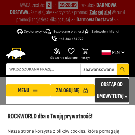
UWAGA! zostało:
2
dni
19:28:09
Trwa akcja
DARMOWA
DOSTAWA.
Pamiętaj, aby skorzystać z promocji
Zaloguj się!
Warunki
promocji znajdziesz klikając tutaj >>
Darmowa Dostawa!
<<
Szybka wysyłka
Bezpieczne płatności
Zadowoleni klienci
+48 883 474 729
PLN
śledzenie
ulubione
koszyk
zaawansowane
ODSTĄP OD
MENU
ZALOGUJ SIĘ
UMOWY TUTAJ »
ROCKWORLD
Wędkarstwo Feederowe
Zestawy końcowe i akcesoria feederowe
ROCKWORLD dba o Twoją prywatność!
tylko produkty na
"naszym magazynie"
Nasza strona korzysta z plików cookies, które pomagają