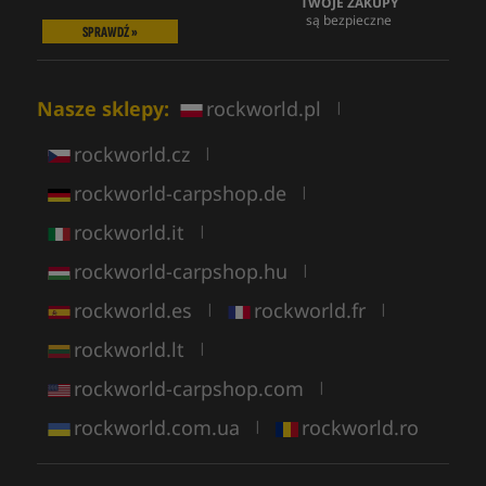
TWOJE ZAKUPY
są bezpieczne
SPRAWDŹ »
Nasze sklepy:
rockworld.pl
|
rockworld.cz
|
rockworld-carpshop.de
|
rockworld.it
|
rockworld-carpshop.hu
|
rockworld.es
rockworld.fr
|
|
rockworld.lt
|
rockworld-carpshop.com
|
rockworld.com.ua
rockworld.ro
|