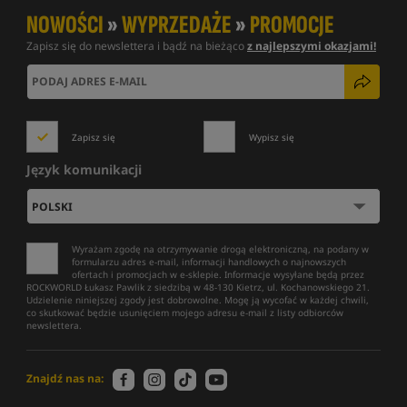
NOWOŚCI
»
WYPRZEDAŻE
»
PROMOCJE
Zapisz się do newslettera i bądź na bieżąco
z najlepszymi okazjami!
Zapisz się
Wypisz się
Język komunikacji
Wyrażam zgodę na otrzymywanie drogą elektroniczną, na podany w
formularzu adres e-mail, informacji handlowych o najnowszych
ofertach i promocjach w e-sklepie. Informacje wysyłane będą przez
ROCKWORLD Łukasz Pawlik z siedzibą w 48-130 Kietrz, ul. Kochanowskiego 21.
Udzielenie niniejszej zgody jest dobrowolne. Mogę ją wycofać w każdej chwili,
co skutkować będzie usunięciem mojego adresu e-mail z listy odbiorców
newslettera.
Znajdź nas na: