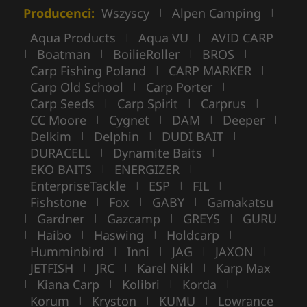
Producenci:
Wszyscy
Alpen Camping
|
|
Aqua Products
Aqua VU
AVID CARP
|
|
Boatman
BoilieRoller
BROS
|
|
|
|
Carp Fishing Poland
CARP MARKER
|
|
Carp Old School
Carp Porter
|
|
Carp Seeds
Carp Spirit
Carprus
|
|
|
CC Moore
Cygnet
DAM
Deeper
|
|
|
|
Delkim
Delphin
DUDI BAIT
|
|
|
DURACELL
Dynamite Baits
|
|
EKO BAITS
ENERGIZER
|
|
EnterpriseTackle
ESP
FIL
|
|
|
Fishstone
Fox
GABY
Gamakatsu
|
|
|
Gardner
Gazcamp
GREYS
GURU
|
|
|
|
Haibo
Haswing
Holdcarp
|
|
|
|
Humminbird
Inni
JAG
JAXON
|
|
|
|
JETFISH
JRC
Karel Nikl
Karp Max
|
|
|
Kiana Carp
Kolibri
Korda
|
|
|
|
Korum
Kryston
KUMU
Lowrance
|
|
|