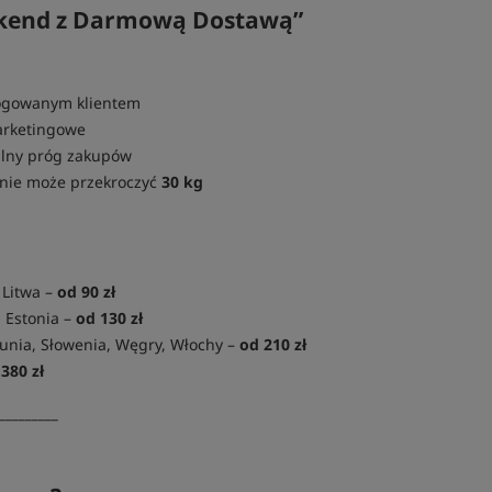
ekend z Darmową Dostawą”
logowanym klientem
arketingowe
alny próg zakupów
 nie może przekroczyć
30 kg
 Litwa –
od 90 zł
, Estonia –
od 130 zł
unia, Słowenia, Węgry, Włochy –
od 210 zł
380 zł
_________