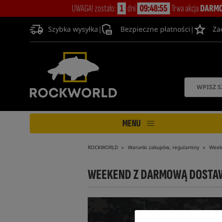
UWAGA! zostało:
1
dni
09:48:54
Trwa akcja
DARMO
Szybka wysyłka
|
Bezpieczne płatności
|
Za
MENU
ROCKWORLD
Warunki zakupów, regulaminy
Week
WEEKEND Z DARMOWĄ DOSTA