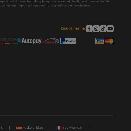
zgody jest dobrowolne. Mogę ją wycofać w każdej chwili, co skutkować będzie
usunięciem mojego adresu e-mail z listy odbiorców newslettera.
Znajdź nas na:
hu
|
rockworld.es
|
rockworld.fr
|