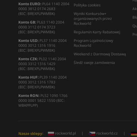
Fi
Konto EURO:
PL64 1140 2004
Polityka cookies
0000 3812 0174 2683
Ak
(BIC: BREXPLPWMBK)
Wyniki Konkursów+
Bl
organizowanych przez
Konto GB:
PL63 1140 2004
Rockworld
Qu
0000 3112 0174 3723
(BIC: BREXPLPWMBK)
Regulamin Karty Rabatowej
Pr
Konto USD:
PL37 1140 2004
Program Lojalnościowy
0000 3012 1316 1916
Rockworld
(BIC: BREXPLPWMBK)
Weekend z Darmową Dostawą
Konto CZK:
PL02 1140 2004
Śledź swoje zamówienia
0000 3312 1316 1429
(BIC: BREXPLPWMBK)
Konto HUF:
PL39 1140 2004
0000 3012 1316 1783
(BIC: BREXPLPWMBK)
Konto RON:
PL52 1090 1766
0000 0001 5822 1550 (BIC:
WBKPPLPP)
rockworld.pl
|
rockworld.cz
|
Nasze sklepy: