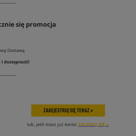
_________
cznie się promocja
ową Dostawą
s i dostępność!
_________
ZAREJESTRUJ SIĘ TERAZ »
lub, jeśli masz już konto:
ZALOGUJ SIĘ »