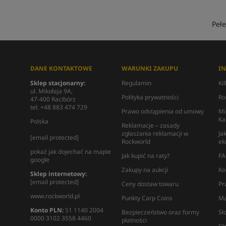
Peł
DANE KONTAKTOWE
WARUNKI ZAKUPU
I
Sklep stacjonarny:
Regulamin
Ki
ul. Mikołaja 9A,
Polityka prywatności
Ro
47-400 Racibórz
tel. +48 883 474 729
Prawo odstąpienia od umowy
Mi
Ka
Polska
Reklamacje – zasady
zgłaszania reklamacji w
Ja
[email protected]
Rockworld
ek
pokaż jak dojechać na mapie
Jak kupić na raty?
FA
google
Zakupy na aukcji
Ko
Sklep internetowy:
[email protected]
Ceny dostaw towaru
Pr
www.rockworld.pl
Punkty Carp Coins
Ma
Konto PLN:
51 1140 2004
Bezpieczeństwo oraz formy
Sł
0000 3102 3558 4460
płatności