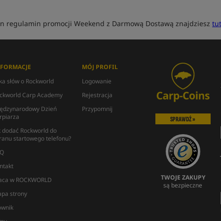
en regulamin promocji Weekend z Darmową Dostawą znajdziesz
tut
NFORMACJE
MÓJ PROFIL
lka słów o Rockworld
Logowanie
ckworld Carp Academy
Rejestracja
ędzynarodowy Dzień
Przypomnij
rpiarza
SPRAWDŹ »
k dodać Rockworld do
ranu startowego telefonu?
Q
ntakt
TWOJE ZAKUPY
aca w ROCKWORLD
są bezpieczne
pa strony
ownik