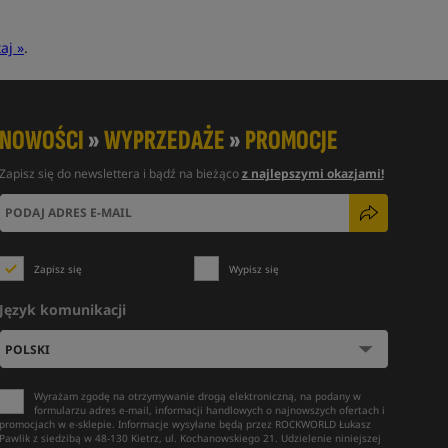
aj »
.
NOWOŚCI
»
WYPRZEDAŻE
»
PROMOCJE
Zapisz się do newslettera i bądź na bieżąco
z najlepszymi okazjami!
Zapisz się
Wypisz się
Język komunikacji
Wyrażam zgodę na otrzymywanie drogą elektroniczną, na podany w
formularzu adres e-mail, informacji handlowych o najnowszych ofertach i
promocjach w e-sklepie. Informacje wysyłane będą przez ROCKWORLD Łukasz
Pawlik z siedzibą w 48-130 Kietrz, ul. Kochanowskiego 21. Udzielenie niniejszej