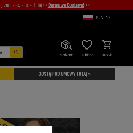
i znajdziesz klikając tutaj >>
Darmowa Dostawa!
<<
PLN
e
śledzenie
ulubione
koszyk
ODSTĄP OD UMOWY TUTAJ »