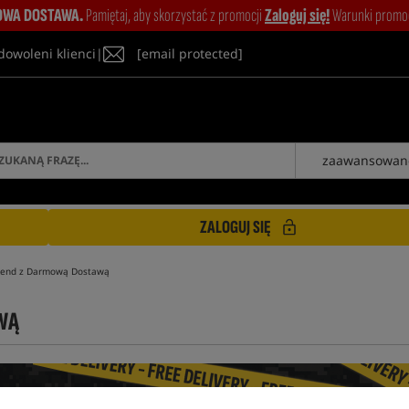
WA DOSTAWA.
Pamiętaj, aby skorzystać z promocji
Zaloguj się!
Warunki promocj
dowoleni klienci
|
[email protected]
zaawansowan
ZALOGUJ SIĘ
end z Darmową Dostawą
WĄ