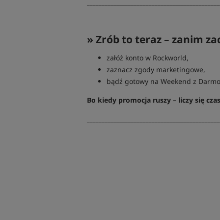
_____________________________________________
» Zrób to teraz – zanim za
załóż konto w Rockworld,
zaznacz zgody marketingowe,
bądź gotowy na Weekend z Darm
Bo kiedy promocja ruszy – liczy się cza
_____________________________________________