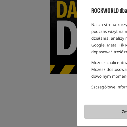
ROCKWORLD dba 
Nasza strona korzy
podczas wizyt na n
działania, analizy
Google, Meta, TikT
dopasować treść r
Możesz zaakceptowa
Możesz dostosować
dowolnym momenc
Szczegółowe infor
Zarejestruj się teraz, ż
Promoc
Zm