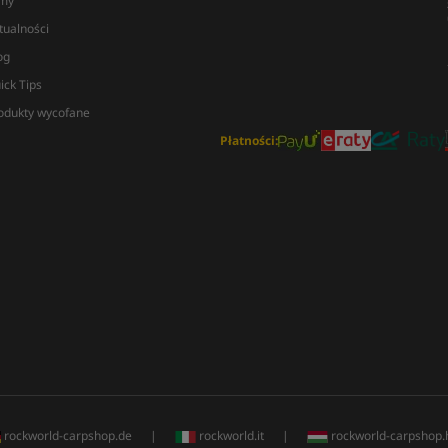
lmy
tualności
og
ick Tips
odukty wycofane
Płatności:
rockworld-carpshop.de
|
rockworld.it
|
rockworld-carpshop.