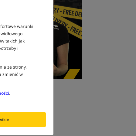
mfortowe warunki
rawidłowego
w takich jak
otrzeby i
nia ze strony.
a zmienić w
ności
.
azu – bez tracenia czasu.
lientów
stkie