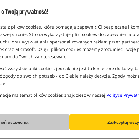
o Twoją prywatność!
sta z plików cookies, które pomagają zapewnić Ci bezpieczne i ko
aszej stronie. Strona wykorzystuje pliki cookies do zapewnienia p
 ruchu oraz wyświetlania spersonalizowanych reklam przez partneró
ok oraz Microsoft. Dzięki plikom cookies możemy zrozumieć Twoje p
eklam do Twoich zainteresowań.
ć wszystkie pliki cookies, jednak nie jest to konieczne do korzysta
 zgody do swoich potrzeb - do Ciebie należy decyzja. Zgody możn
ie.
DARMOWA DOSTAWA WRACA!
macje ma temat plików cookies znajdziesz w naszej
Polityce Prywat
eby w promocyjny weekend skorzystać z bezkosztowej wysyłki od r
ja dostępna jest wyłącznie dla zarejestrowanych i zalogowanych k
ień ustawienia
Zaakceptuj wszy
______________________________________________________