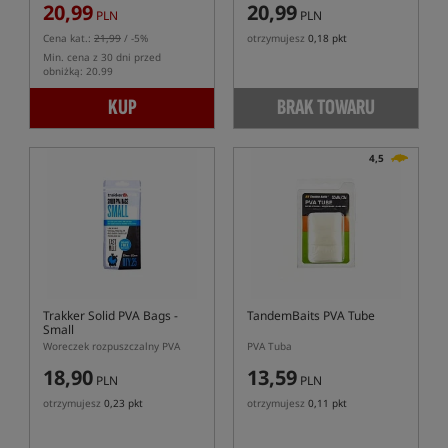
20,99
20,99
PLN
PLN
Cena kat.:
21,99
/ -5%
otrzymujesz
0,18 pkt
Min. cena z 30 dni przed
obniżką: 20.99
KUP
BRAK TOWARU
4,5
Trakker Solid PVA Bags -
TandemBaits PVA Tube
Small
Woreczek rozpuszczalny PVA
PVA Tuba
18,90
13,59
PLN
PLN
otrzymujesz
0,23 pkt
otrzymujesz
0,11 pkt