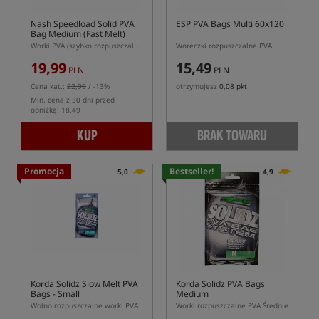
Nash Speedload Solid PVA
ESP PVA Bags Multi 60x120
Bag Medium (Fast Melt)
Worki PVA (szybko rozpuszczalne)
Woreczki rozpuszczalne PVA
19,99
15,49
PLN
PLN
Cena kat.:
22,99
/ -13%
otrzymujesz
0,08 pkt
Min. cena z 30 dni przed
obniżką: 18.49
KUP
BRAK TOWARU
Promocja
Bestseller!
5,0
4,9
Korda Solidz Slow Melt PVA
Korda Solidz PVA Bags
Bags - Small
Medium
Wolno rozpuszczalne worki PVA
Worki rozpuszczalne PVA Średnie