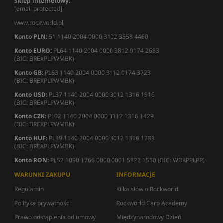
Sklep internetowy:
[email protected]
www.rockworld.pl
Konto PLN:
51 1140 2004 0000 3102 3558 4460
Konto EURO:
PL64 1140 2004 0000 3812 0174 2683
(BIC: BREXPLPWMBK)
Konto GB:
PL63 1140 2004 0000 3112 0174 3723
(BIC: BREXPLPWMBK)
Konto USD:
PL37 1140 2004 0000 3012 1316 1916
(BIC: BREXPLPWMBK)
Konto CZK:
PL02 1140 2004 0000 3312 1316 1429
(BIC: BREXPLPWMBK)
Konto HUF:
PL39 1140 2004 0000 3012 1316 1783
(BIC: BREXPLPWMBK)
Konto RON:
PL52 1090 1766 0000 0001 5822 1550 (BIC: WBKPPLPP)
WARUNKI ZAKUPU
INFORMACJE
Regulamin
Kilka słów o Rockworld
Polityka prywatności
Rockworld Carp Academy
Prawo odstąpienia od umowy
Międzynarodowy Dzień