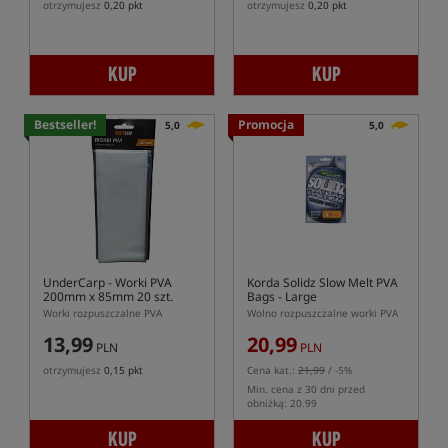
otrzymujesz
0,20 pkt
otrzymujesz
0,20 pkt
KUP
KUP
Bestseller!
Promocja
5,0
5,0
UnderCarp
- Worki PVA
Korda Solidz Slow Melt PVA
200mm x 85mm 20 szt.
Bags - Large
Worki rozpuszczalne PVA
Wolno rozpuszczalne worki PVA
13,99
20,99
PLN
PLN
otrzymujesz
0,15 pkt
Cena kat.:
21,99
/ -5%
Min. cena z 30 dni przed
obniżką: 20.99
KUP
KUP