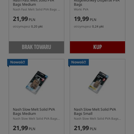
Nash Fast Melt Solid PVA
RidgeMonkey Disperse PVA
Bags Medium
Bags
Nash Fast Melt Solid PVA Bags Medium – szybko rozpuszczalne worki PVA 70x110 mm
Worki PVA
21,99
19,99
PLN
PLN
otrzymujesz
0,20 pkt
otrzymujesz
0,24 pkt
BRAK TOWARU
KUP
Nowość!
Nowość!
Nash Slow Melt Solid PVA
Nash Slow Melt Solid PVA
Bags Medium
Bags Small
Nash Slow Melt Solid PVA Bags Medium – wolniej rozpuszczalne worki PVA 70x110 mm
Nash Slow Melt Solid PVA Bags Small – wolniej rozpuszczalne worki PVA 60x100 mm
21,99
21,99
PLN
PLN