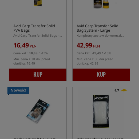
Avid Carp Transfer Solid
Avid Carp Transfer Solid
PVA Bags
Bag System - Large
Avid Carp Transfer Solid Bags – worki PVA
Kompletny zestaw do woreczków PVA
16,49
42,99
PLN
PLN
Cena kat.:
18,89
/ -13%
Cena kat.:
49,49
/ -13%
Min. cena z 30 dni przed
Min. cena z 30 dni przed
obniżką: 16.49
obniżką: 42.99
KUP
KUP
Nowość!
4,7