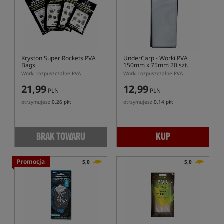
Kryston Super Rockets PVA
UnderCarp
- Worki PVA
Bags
150mm x 75mm 20 szt.
Worki rozpuszczalne PVA
Worki rozpuszczalne PVA
21,99
12,99
PLN
PLN
otrzymujesz
0,26 pkt
otrzymujesz
0,14 pkt
BRAK TOWARU
KUP
Promocja
5,0
5,0