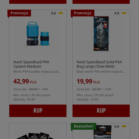
Promocja
Promocja
5,0
5,0
Nash Speedload PVA
Nash Speedload Solid PVA
System Medium
Bag Large (Slow Melt)
Worki PVA (szybko rozpuszczalne) z systemem ładowania
Duże worki PVA (wolno rozpuszczalne)
42,99
19,99
PLN
PLN
Cena kat.:
49,99
/ -14%
Cena kat.:
22,99
/ -13%
Min. cena z 30 dni przed
Min. cena z 30 dni przed
obniżką: 39.99
obniżką: 19.99
KUP
KUP
Bestseller!
5,0