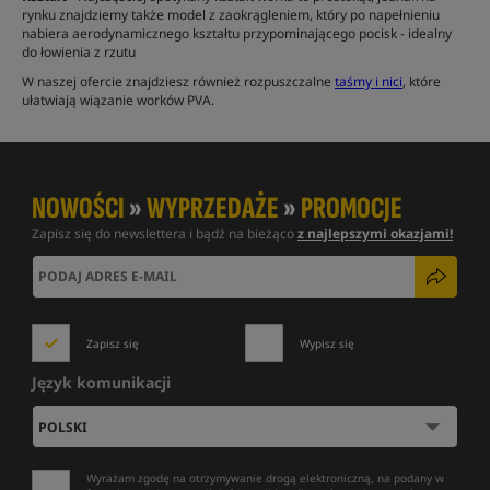
rynku znajdziemy także model z zaokrągleniem, który po napełnieniu
nabiera aerodynamicznego kształtu przypominającego pocisk - idealny
do łowienia z rzutu
W naszej ofercie znajdziesz również rozpuszczalne
taśmy i nici
, które
ułatwiają wiązanie worków PVA.
NOWOŚCI
»
WYPRZEDAŻE
»
PROMOCJE
Zapisz się do newslettera i bądź na bieżąco
z najlepszymi okazjami!
Zapisz się
Wypisz się
Język komunikacji
Wyrażam zgodę na otrzymywanie drogą elektroniczną, na podany w