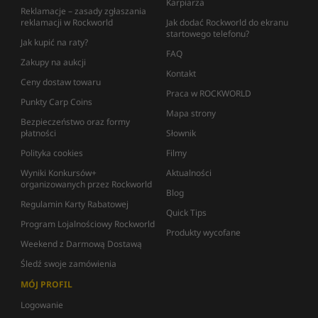
Karpiarza
Reklamacje – zasady zgłaszania
reklamacji w Rockworld
Jak dodać Rockworld do ekranu
startowego telefonu?
Jak kupić na raty?
FAQ
Zakupy na aukcji
Kontakt
Ceny dostaw towaru
Praca w ROCKWORLD
Punkty Carp Coins
Mapa strony
Bezpieczeństwo oraz formy
płatności
Słownik
Polityka cookies
Filmy
Wyniki Konkursów+
Aktualności
organizowanych przez Rockworld
Blog
Regulamin Karty Rabatowej
Quick Tips
Program Lojalnościowy Rockworld
Produkty wycofane
Weekend z Darmową Dostawą
Śledź swoje zamówienia
MÓJ PROFIL
Logowanie