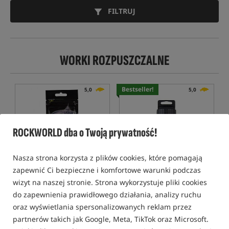
FILTRUJ
WORKI ROZPUSZCZALNE
Bestseller!
5,0
5,0
ROCKWORLD dba o Twoją prywatność!
Nasza strona korzysta z plików cookies, które pomagają
zapewnić Ci bezpieczne i komfortowe warunki podczas
Korda Solidz PVA Bags Xtra
Fox Edges Rapide Pva
Small
System Fast Melt
wizyt na naszej stronie. Strona wykorzystuje pliki cookies
Worki rozpuszczalne PVA Ekstra Małe
System napełniania woreczków PVA
do zapewnienia prawidłowego działania, analizy ruchu
20,99
45,49
PLN
PLN
oraz wyświetlania spersonalizowanych reklam przez
otrzymujesz
0,18 pkt
Cena kat.:
49,49
/ -8%
partnerów takich jak Google, Meta, TikTok oraz Microsoft.
Min. cena z 30 dni przed