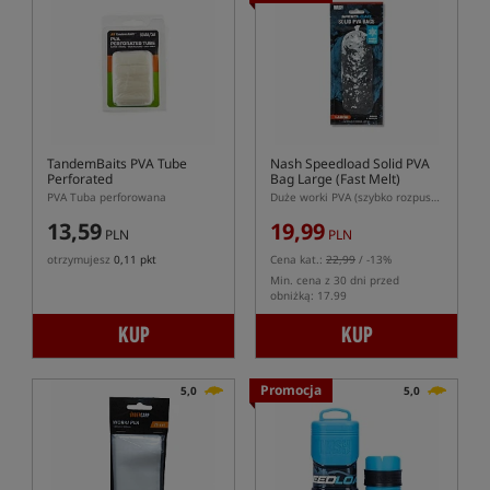
TandemBaits PVA Tube
Nash Speedload Solid PVA
Perforated
Bag Large (Fast Melt)
PVA Tuba perforowana
Duże worki PVA (szybko rozpuszczalne)
13,59
19,99
PLN
PLN
otrzymujesz
0,11 pkt
Cena kat.:
22,99
/ -13%
Min. cena z 30 dni przed
obniżką: 17.99
KUP
KUP
Promocja
5,0
5,0