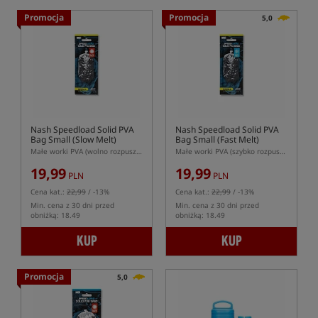
Promocja
Promocja
5,0
Nash Speedload Solid PVA
Nash Speedload Solid PVA
Bag Small (Slow Melt)
Bag Small (Fast Melt)
Małe worki PVA (wolno rozpuszczalne)
Małe worki PVA (szybko rozpuszczalne)
19,99
19,99
PLN
PLN
Cena kat.:
22,99
/ -13%
Cena kat.:
22,99
/ -13%
Min. cena z 30 dni przed
Min. cena z 30 dni przed
obniżką: 18.49
obniżką: 18.49
KUP
KUP
Promocja
5,0