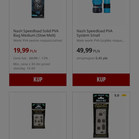
Nash Speedload Solid PVA
Nash Speedload PVA
Bag Medium (Slow Melt)
System Small
Worki PVA (wolno rozpuszczalne)
Małe worki PVA (szybko rozpuszczalne) z systemem ładowania
19,99
49,99
PLN
PLN
Cena kat.:
22,99
/ -13%
otrzymujesz
0,45 pkt
Min. cena z 30 dni przed
obniżką: 19.99
KUP
KUP
5,0