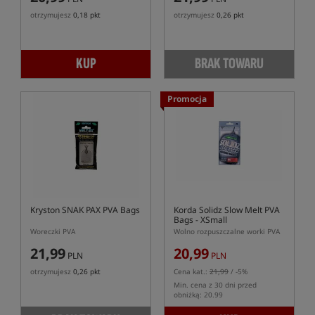
otrzymujesz
0,18 pkt
otrzymujesz
0,26 pkt
KUP
BRAK TOWARU
Promocja
Kryston SNAK PAX PVA Bags
Korda Solidz Slow Melt PVA
Bags - XSmall
Woreczki PVA
Wolno rozpuszczalne worki PVA
21,99
20,99
PLN
PLN
otrzymujesz
0,26 pkt
Cena kat.:
21,99
/ -5%
Min. cena z 30 dni przed
obniżką: 20.99