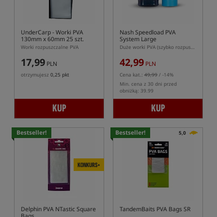
UnderCarp
- Worki PVA
Nash Speedload PVA
130mm x 60mm 25 szt.
System Large
Worki rozpuszczalne PVA
Duże worki PVA (szybko rozpuszczalne) z systemem ładowania
17,99
42,99
PLN
PLN
otrzymujesz
0,25 pkt
Cena kat.:
49,99
/ -14%
Min. cena z 30 dni przed
obniżką: 39.99
KUP
KUP
Bestseller!
Bestseller!
5,0
KONKURS+
Delphin PVA NTastic Square
TandemBaits PVA Bags SR
Bags