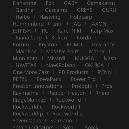
Fishstone
Fox
GABY
Gamakatsu
|
|
|
Gardner
Gazcamp
GREYS
GURU
|
|
|
|
Haibo
Haswing
Holdcarp
|
|
|
|
Humminbird
Inni
JAG
JAXON
|
|
|
|
JETFISH
JRC
Karel Nikl
Karp Max
|
|
|
Kiana Carp
Kolibri
Korda
|
|
|
|
Korum
Kryston
KUMU
Lowrance
|
|
|
Mainline
Massive Baits
Matrix
|
|
|
|
Minn Kota
Mivardi
MUGGA
Nash
|
|
|
NAVITAS
NawiPoland
OKUMA
|
|
|
|
One More Cast
PB Products
PENN
|
|
|
PETZL
PowaPacs
Power Pro
|
|
|
Preston Innovations
Prologic
Pros
|
|
|
Raymarine
Reuben Heaton
Rhino
|
|
|
RidgeMonkey
Rockworld
|
|
Rockworld c
Rockworld ł
|
|
Rockworld p
Rockworld w
|
|
Seven Oaks
Shimano
|
|
Smart Indicators
Solar
Sonik
|
|
|