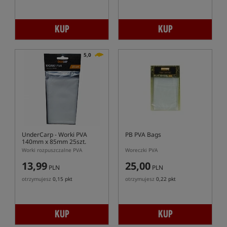
KUP
KUP
5,0
UnderCarp
- Worki PVA
PB PVA Bags
140mm x 85mm 25szt.
Worki rozpuszczalne PVA
Woreczki PVA
13,99
25,00
PLN
PLN
otrzymujesz
0,15 pkt
otrzymujesz
0,22 pkt
KUP
KUP