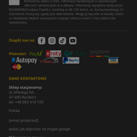
formularzu adres e-mail, informacji handlowych o najnowszych
ofertach i promocjach w e-sklepie. Informacje wysyłane będą przez
ROCKWORLD Łukasz Pawlik z siedzibą w 48-130 Kietrz, ul. Kochanowskiego 21.
Udzielenie niniejszej zgody jest dobrowolne. Mogę ją wycofać w każdej chwili,
co skutkować będzie usunięciem mojego adresu e-mail z listy odbiorców
newslettera.
Znajdź nas na:
Płatności:
DANE KONTAKTOWE
Sklep stacjonarny:
ul. Mikołaja 9A,
47-400 Racibórz
tel. +48 883 474 729
Polska
[email protected]
pokaż jak dojechać na mapie google