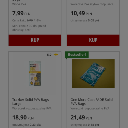
Worki PVA
Woreczki PVA szybko rozpuszczalne
7,99
10,49
PLN
PLN
Cena kat.:
8,79
/ -9%
otrzymujesz
0,08 pkt
Min. cena z 30 dni przed
obniżką: 7.99
KUP
KUP
Bestseller!
5,0
Trakker Solid PVA Bags -
One More Cast FADE Solid
Large
PVA Bags
Woreczek rozpuszczalny PVA
Woreczki rozpuszczalne PVA
18,90
21,49
PLN
PLN
otrzymujesz
0,23 pkt
otrzymujesz
0,18 pkt