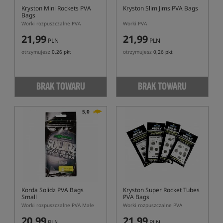
Kryston Mini Rockets PVA
Kryston Slim Jims PVA Bags
Bags
Worki rozpuszczalne PVA
Worki PVA
21,99
21,99
PLN
PLN
otrzymujesz
0,26 pkt
otrzymujesz
0,26 pkt
BRAK TOWARU
BRAK TOWARU
5,0
Korda Solidz PVA Bags
Kryston Super Rocket Tubes
Small
PVA Bags
Worki rozpuszczalne PVA Małe
Worki rozpuszczalne PVA
20,99
21,99
PLN
PLN