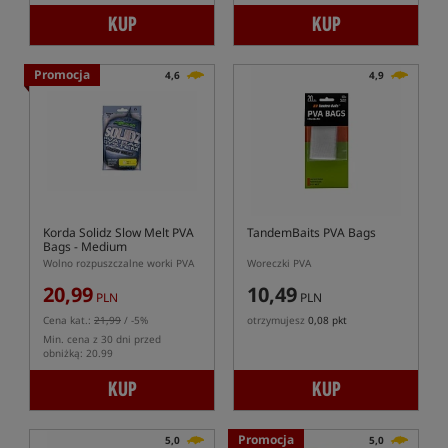
KUP
KUP
Promocja
4,6
4,9
Korda Solidz Slow Melt PVA
TandemBaits PVA Bags
Bags - Medium
Wolno rozpuszczalne worki PVA
Woreczki PVA
20,99
10,49
PLN
PLN
Cena kat.:
21,99
/ -5%
otrzymujesz
0,08 pkt
Min. cena z 30 dni przed
obniżką: 20.99
KUP
KUP
Promocja
5,0
5,0