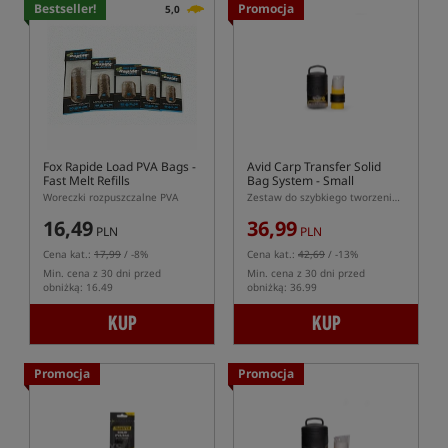
Bestseller!
Promocja
5,0
Fox Rapide Load PVA Bags -
Avid Carp Transfer Solid
Fast Melt Refills
Bag System - Small
Woreczki rozpuszczalne PVA
Zestaw do szybkiego tworzenia pakunków Solid Bag
16,49
36,99
PLN
PLN
Cena kat.:
17,99
/ -8%
Cena kat.:
42,69
/ -13%
Min. cena z 30 dni przed
Min. cena z 30 dni przed
obniżką: 16.49
obniżką: 36.99
KUP
KUP
Promocja
Promocja