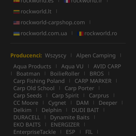
rockworld.es
rockworld.fr
rockworld.lt
|
rockworld-carpshop.com
|
rockworld.com.ua
rockworld.ro
|
Producenci:
Wszyscy
Alpen Camping
|
|
Aqua Products
Aqua VU
AVID CARP
|
|
Boatman
BoilieRoller
BROS
|
|
|
|
Carp Fishing Poland
CARP MARKER
|
|
Carp Old School
Carp Porter
|
|
Carp Seeds
Carp Spirit
Carprus
|
|
|
CC Moore
Cygnet
DAM
Deeper
|
|
|
|
Delkim
Delphin
DUDI BAIT
|
|
|
DURACELL
Dynamite Baits
|
|
EKO BAITS
ENERGIZER
|
|
EnterpriseTackle
ESP
FIL
|
|
|