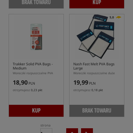
BRAK TOWARU
KUP
5,0
Trakker Solid PVA Bags -
Nash Fast Melt PVA Bags
Medium
Large
Woreczki rozpuszczalne PVA
Woreczki rozpuszczalne duże
18,90
19,99
PLN
PLN
otrzymujesz
0,23 pkt
otrzymujesz
0,18 pkt
KUP
BRAK TOWARU
strona