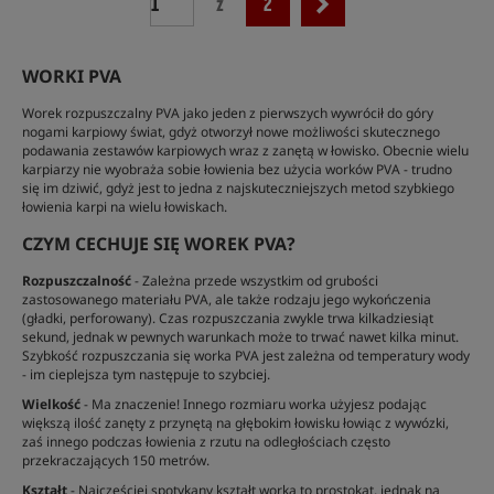
z
2
WORKI PVA
Worek rozpuszczalny PVA jako jeden z pierwszych wywrócił do góry
nogami karpiowy świat, gdyż otworzył nowe możliwości skutecznego
podawania zestawów karpiowych wraz z zanętą w łowisko. Obecnie wielu
karpiarzy nie wyobraża sobie łowienia bez użycia worków PVA - trudno
się im dziwić, gdyż jest to jedna z najskuteczniejszych metod szybkiego
łowienia karpi na wielu łowiskach.
CZYM CECHUJE SIĘ WOREK PVA?
Rozpuszczalność
- Zależna przede wszystkim od grubości
zastosowanego materiału PVA, ale także rodzaju jego wykończenia
(gładki, perforowany). Czas rozpuszczania zwykle trwa kilkadziesiąt
sekund, jednak w pewnych warunkach może to trwać nawet kilka minut.
Szybkość rozpuszczania się worka PVA jest zależna od temperatury wody
- im cieplejsza tym następuje to szybciej.
Wielkość
- Ma znaczenie! Innego rozmiaru worka użyjesz podając
większą ilość zanęty z przynętą na głębokim łowisku łowiąc z wywózki,
zaś innego podczas łowienia z rzutu na odległościach często
przekraczających 150 metrów.
Kształt
- Najczęściej spotykany kształt worka to prostokąt, jednak na