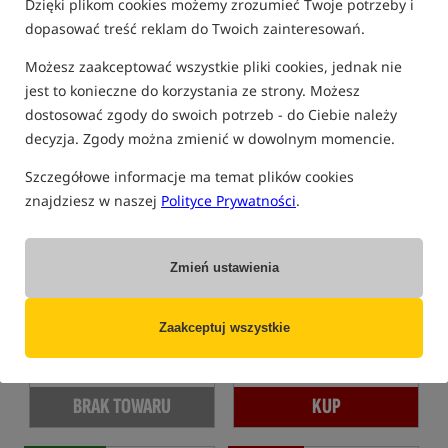
Dzięki plikom cookies możemy zrozumieć Twoje potrzeby i
obniżką: 45.49
dopasować treść reklam do Twoich zainteresowań.
KUP
KUP
Możesz zaakceptować wszystkie pliki cookies, jednak nie
jest to konieczne do korzystania ze strony. Możesz
Promocja
Bestseller!
5,0
5,0
dostosować zgody do swoich potrzeb - do Ciebie należy
decyzja. Zgody można zmienić w dowolnym momencie.
Szczegółowe informacje ma temat plików cookies
znajdziesz w naszej
Polityce Prywatności
.
Korda Solidz PVA Bags
Fox Rapide Load PVA Bags -
Large
Slow Melt Refills
Zmień ustawienia
Worki rozpuszczalne PVA Duże
Woreczki rozpuszczalne PVA
18,99
17,99
PLN
PLN
Zaakceptuj wszystkie
Cena kat.:
20,99
/ -10%
Cena kat.:
19,29
/ -7%
Min. cena z 30 dni przed
Min. cena z 30 dni przed
obniżką: 18.99
obniżką: 17.99
BRAK TOWARU
KUP