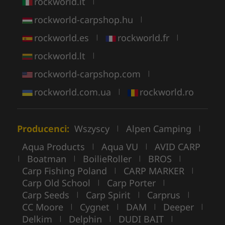
rockworld.it
|
rockworld-carpshop.hu
|
rockworld.es
rockworld.fr
|
|
rockworld.lt
|
rockworld-carpshop.com
|
rockworld.com.ua
rockworld.ro
|
Producenci:
Wszyscy
Alpen Camping
|
|
Aqua Products
Aqua VU
AVID CARP
|
|
Boatman
BoilieRoller
BROS
|
|
|
|
Carp Fishing Poland
CARP MARKER
|
|
Carp Old School
Carp Porter
|
|
Carp Seeds
Carp Spirit
Carprus
|
|
|
CC Moore
Cygnet
DAM
Deeper
|
|
|
|
Delkim
Delphin
DUDI BAIT
|
|
|