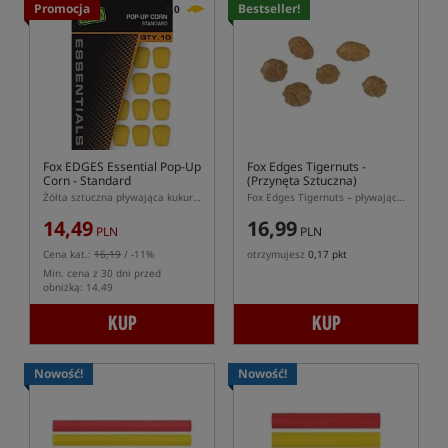
Promocja
Bestseller!
5,0
Fox EDGES Essential Pop-Up
Fox Edges Tigernuts
-
Corn - Standard
(Przynęta Sztuczna)
Żółta sztuczna pływająca kukurydza w wersji standard
Fox Edges Tigernuts – pływające imitacje orzecha tygrysiego 6 szt.
14,49
16,99
PLN
PLN
Cena kat.:
16,19
/ -11%
otrzymujesz
0,17 pkt
Min. cena z 30 dni przed
obniżką: 14.49
KUP
KUP
Nowość!
Nowość!