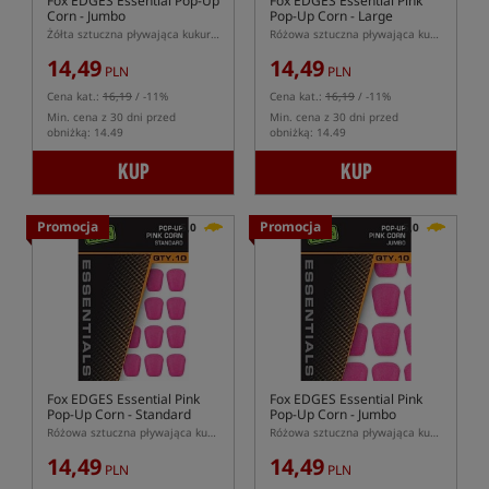
Fox EDGES Essential Pop-Up
Fox EDGES Essential Pink
Corn - Jumbo
Pop-Up Corn - Large
Żółta sztuczna pływająca kukurydza w wersji jumbo
Różowa sztuczna pływająca kukurydza w wersji Large
14,49
14,49
PLN
PLN
Cena kat.:
16,19
/ -11%
Cena kat.:
16,19
/ -11%
Min. cena z 30 dni przed
Min. cena z 30 dni przed
obniżką: 14.49
obniżką: 14.49
KUP
KUP
Promocja
Promocja
5,0
5,0
Fox EDGES Essential Pink
Fox EDGES Essential Pink
Pop-Up Corn - Standard
Pop-Up Corn - Jumbo
Różowa sztuczna pływająca kukurydza w wersji standard
Różowa sztuczna pływająca kukurydza w wersji Jumbo
14,49
14,49
PLN
PLN