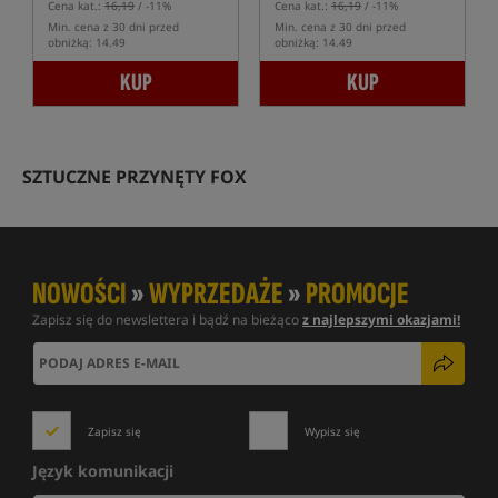
Cena kat.:
16,19
/ -11%
Cena kat.:
16,19
/ -11%
Min. cena z 30 dni przed
Min. cena z 30 dni przed
obniżką: 14.49
obniżką: 14.49
KUP
KUP
SZTUCZNE PRZYNĘTY FOX
NOWOŚCI
»
WYPRZEDAŻE
»
PROMOCJE
Zapisz się do newslettera i bądź na bieżąco
z najlepszymi okazjami!
Zapisz się
Wypisz się
Język komunikacji