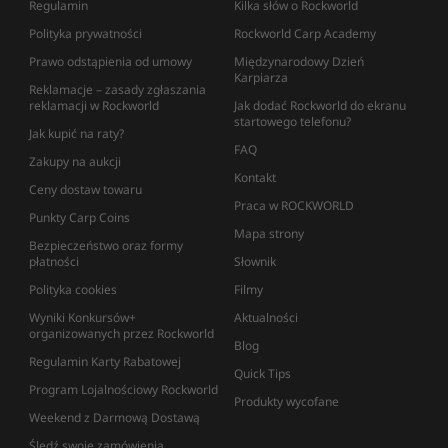
Regulamin
Kilka słów o Rockworld
Polityka prywatności
Rockworld Carp Academy
Prawo odstąpienia od umowy
Międzynarodowy Dzień
Karpiarza
Reklamacje – zasady zgłaszania
reklamacji w Rockworld
Jak dodać Rockworld do ekranu
startowego telefonu?
Jak kupić na raty?
FAQ
Zakupy na aukcji
Kontakt
Ceny dostaw towaru
Praca w ROCKWORLD
Punkty Carp Coins
Mapa strony
Bezpieczeństwo oraz formy
płatności
Słownik
Polityka cookies
Filmy
Wyniki Konkursów+
Aktualności
organizowanych przez Rockworld
Blog
Regulamin Karty Rabatowej
Quick Tips
Program Lojalnościowy Rockworld
Produkty wycofane
Weekend z Darmową Dostawą
Śledź swoje zamówienia