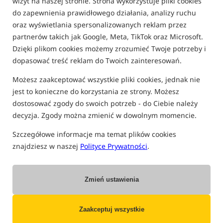
wizyt na naszej stronie. Strona wykorzystuje pliki cookies
FILTRUJ
do zapewnienia prawidłowego działania, analizy ruchu
oraz wyświetlania spersonalizowanych reklam przez
partnerów takich jak Google, Meta, TikTok oraz Microsoft.
Dzięki plikom cookies możemy zrozumieć Twoje potrzeby i
FOX
dopasować treść reklam do Twoich zainteresowań.
Możesz zaakceptować wszystkie pliki cookies, jednak nie
Bestseller!
Bestseller!
jest to konieczne do korzystania ze strony. Możesz
dostosować zgody do swoich potrzeb - do Ciebie należy
decyzja. Zgody można zmienić w dowolnym momencie.
Szczegółowe informacje ma temat plików cookies
znajdziesz w naszej
Polityce Prywatności
.
Fox Edges Foam Barrels
Fox Edges Foam Barrles
10mm x 15mm
- Mix
7mm x 12mm
- Mix Kolorów
Kolorów
Zmień ustawienia
Fox Edges Foam Barrels 10mm x 15mm Mix Kolorów – piankowe beczułki do Zig Riga
Fox Edges Foam Barrels 12mm x 7mm – piankowe beczułki do Zig Riga
19,99
19,99
PLN
PLN
otrzymujesz
0,20 pkt
otrzymujesz
0,20 pkt
Zaakceptuj wszystkie