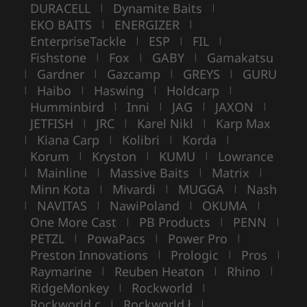
DURACELL
Dynamite Baits
|
|
EKO BAITS
ENERGIZER
|
|
EnterpriseTackle
ESP
FIL
|
|
|
Fishstone
Fox
GABY
Gamakatsu
|
|
|
Gardner
Gazcamp
GREYS
GURU
|
|
|
|
Haibo
Haswing
Holdcarp
|
|
|
|
Humminbird
Inni
JAG
JAXON
|
|
|
|
JETFISH
JRC
Karel Nikl
Karp Max
|
|
|
Kiana Carp
Kolibri
Korda
|
|
|
|
Korum
Kryston
KUMU
Lowrance
|
|
|
Mainline
Massive Baits
Matrix
|
|
|
|
Minn Kota
Mivardi
MUGGA
Nash
|
|
|
NAVITAS
NawiPoland
OKUMA
|
|
|
|
One More Cast
PB Products
PENN
|
|
|
PETZL
PowaPacs
Power Pro
|
|
|
Preston Innovations
Prologic
Pros
|
|
|
Raymarine
Reuben Heaton
Rhino
|
|
|
RidgeMonkey
Rockworld
|
|
Rockworld c
Rockworld ł
|
|