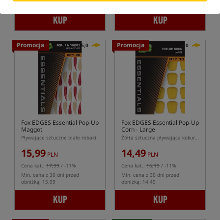
KUP
KUP
Promocja
Promocja
5,0
5,0
Fox EDGES Essential Pop-Up
Fox EDGES Essential Pop-Up
Maggot
Corn - Large
Pływające sztuczne białe robaki
Żółta sztuczna pływająca kukurydza w wersji large
15,99
14,49
PLN
PLN
Cena kat.:
17,99
/ -11%
Cena kat.:
16,19
/ -11%
Min. cena z 30 dni przed
Min. cena z 30 dni przed
obniżką: 15.99
obniżką: 14.49
KUP
KUP