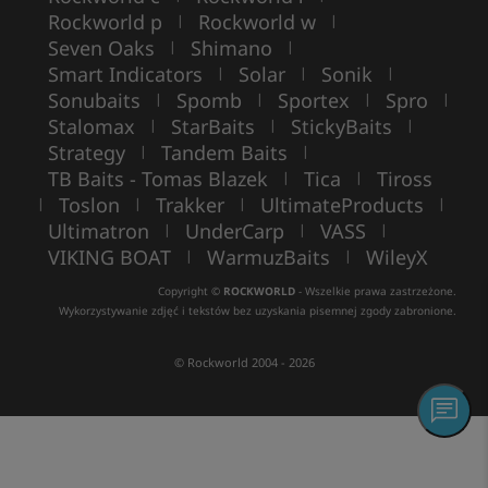
Rockworld p
Rockworld w
|
|
Seven Oaks
Shimano
|
|
Smart Indicators
Solar
Sonik
|
|
|
Sonubaits
Spomb
Sportex
Spro
|
|
|
|
Stalomax
StarBaits
StickyBaits
|
|
|
Strategy
Tandem Baits
|
|
TB Baits - Tomas Blazek
Tica
Tiross
|
|
Toslon
Trakker
UltimateProducts
|
|
|
|
Ultimatron
UnderCarp
VASS
|
|
|
VIKING BOAT
WarmuzBaits
WileyX
|
|
Copyright ©
ROCKWORLD
- Wszelkie prawa zastrzeżone.
Wykorzystywanie zdjęć i tekstów bez uzyskania pisemnej zgody zabronione.
© Rockworld 2004 - 2026