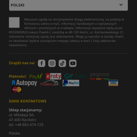
Wyrażam zgodę na otrzymywanie drogą elektroniczną, na podany w
formularzu adres e-mail, informacji handlowych o najnowszych
ofertach i promocjach w e-sklepie. Informacje wysyłane będą przez
ROCKWORLD Łukasz Pawlik z siedzibą w 48-130 Kietrz, ul. Kochanowskiego 21.
Udzielenie niniejszej zgody jest dobrowolne. Mogę ją wycofać w każdej chwili,
co skutkować będzie usunięciem mojego adresu e-mail z listy odbiorców
newslettera.
Znajdź nas na:
Płatności:
DANE KONTAKTOWE
Sklep stacjonarny:
ul. Mikołaja 9A,
47-400 Racibórz
tel. +48 883 474 729
Polska