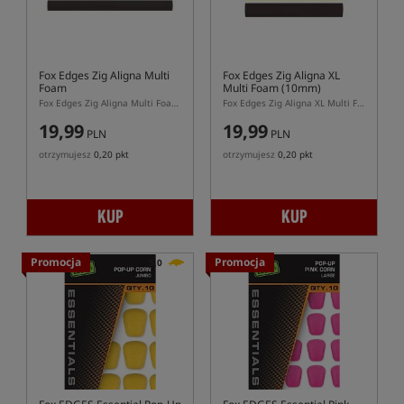
Fox Edges Zig Aligna Multi
Fox Edges Zig Aligna XL
Foam
Multi Foam (10mm)
Fox Edges Zig Aligna Multi Foam – pianki do Zig Riga
Fox Edges Zig Aligna XL Multi Foam 10mm – pianki do Zig Riga w rozmiarze XL
19,99
19,99
PLN
PLN
otrzymujesz
0,20 pkt
otrzymujesz
0,20 pkt
KUP
KUP
Promocja
Promocja
5,0