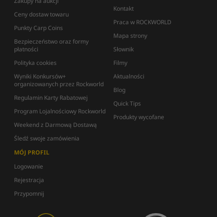
Zakupy na aukcji
Kontakt
Ceny dostaw towaru
Praca w ROCKWORLD
Punkty Carp Coins
Mapa strony
Bezpieczeństwo oraz formy
płatności
Słownik
Polityka cookies
Filmy
Wyniki Konkursów+
Aktualności
organizowanych przez Rockworld
Blog
Regulamin Karty Rabatowej
Quick Tips
Program Lojalnościowy Rockworld
Produkty wycofane
Weekend z Darmową Dostawą
Śledź swoje zamówienia
MÓJ PROFIL
Logowanie
Rejestracja
Przypomnij