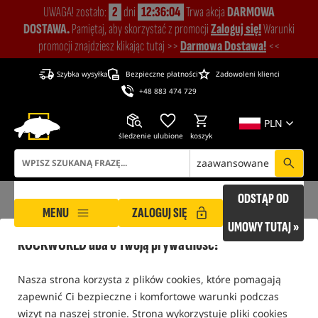
UWAGA! zostało:
2
dni
12:36:04
Trwa akcja
DARMOWA
DOSTAWA.
Pamiętaj, aby skorzystać z promocji
Zaloguj się!
Warunki
promocji znajdziesz klikając tutaj >>
Darmowa Dostawa!
<<
Szybka wysyłka
Bezpieczne płatności
Zadowoleni klienci
+48 883 474 729
PLN
śledzenie
ulubione
koszyk
zaawansowane
ODSTĄP OD
MENU
ZALOGUJ SIĘ
UMOWY TUTAJ »
ROCKWORLD dba o Twoją prywatność!
ROCKWORLD
Warunki zakupów, regulaminy
Polityka cookies
Nasza strona korzysta z plików cookies, które pomagają
POLITYKA COOKIES
zapewnić Ci bezpieczne i komfortowe warunki podczas
wizyt na naszej stronie. Strona wykorzystuje pliki cookies