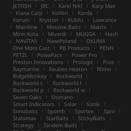
JETFISH
JRC
Karel Nikl
Karp Max
|
|
|
Kiana Carp
Kolibri
Korda
|
|
|
|
Korum
Kryston
KUMU
Lowrance
|
|
|
Mainline
Massive Baits
Matrix
|
|
|
|
Minn Kota
Mivardi
MUGGA
Nash
|
|
|
NAVITAS
NawiPoland
OKUMA
|
|
|
|
One More Cast
PB Products
PENN
|
|
|
PETZL
PowaPacs
Power Pro
|
|
|
Preston Innovations
Prologic
Pros
|
|
|
Raymarine
Reuben Heaton
Rhino
|
|
|
RidgeMonkey
Rockworld
|
|
Rockworld c
Rockworld ł
|
|
Rockworld p
Rockworld w
|
|
Seven Oaks
Shimano
|
|
Smart Indicators
Solar
Sonik
|
|
|
Sonubaits
Spomb
Sportex
Spro
|
|
|
|
Stalomax
StarBaits
StickyBaits
|
|
|
Strategy
Tandem Baits
|
|