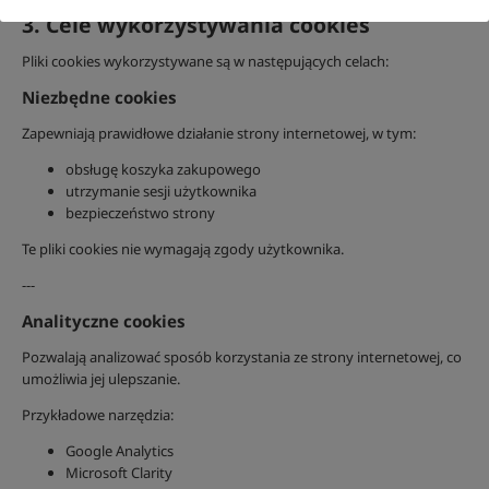
3. Cele wykorzystywania cookies
Pliki cookies wykorzystywane są w następujących celach:
Niezbędne cookies
Zapewniają prawidłowe działanie strony internetowej, w tym:
obsługę koszyka zakupowego
utrzymanie sesji użytkownika
bezpieczeństwo strony
Te pliki cookies nie wymagają zgody użytkownika.
---
Analityczne cookies
Pozwalają analizować sposób korzystania ze strony internetowej, co
umożliwia jej ulepszanie.
Przykładowe narzędzia:
Google Analytics
Microsoft Clarity