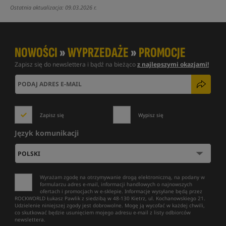
Ostatnia aktualizacja: 09.03.2026 r.
NOWOŚCI
»
WYPRZEDAŻE
»
PROMOCJE
Zapisz się do newslettera i bądź na bieżąco
z najlepszymi okazjami!
Zapisz się
Wypisz się
Język komunikacji
Wyrażam zgodę na otrzymywanie drogą elektroniczną, na podany w
formularzu adres e-mail, informacji handlowych o najnowszych
ofertach i promocjach w e-sklepie. Informacje wysyłane będą przez
ROCKWORLD Łukasz Pawlik z siedzibą w 48-130 Kietrz, ul. Kochanowskiego 21.
Udzielenie niniejszej zgody jest dobrowolne. Mogę ją wycofać w każdej chwili,
co skutkować będzie usunięciem mojego adresu e-mail z listy odbiorców
newslettera.