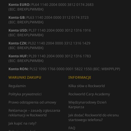
Konto EURO:
PL64 1140 2004 0000 3812 0174 2683
(BIC: BREXPLPWMBK)
Konto GB:
PL63 1140 2004 0000 3112 0174 3723
(BIC: BREXPLPWMBK)
Konto USD:
PL37 1140 2004 0000 3012 1316 1916
(BIC: BREXPLPWMBK)
Konto CZK:
PL02 1140 2004 0000 3312 1316 1429
(BIC: BREXPLPWMBK)
Konto HUF:
PL39 1140 2004 0000 3012 1316 1783
(BIC: BREXPLPWMBK)
Konto RON:
PL52 1090 1766 0000 0001 5822 1550 (BIC: WBKPPLPP)
WARUNKI ZAKUPU
INFORMACJE
Regulamin
Kilka słów o Rockworld
Polityka prywatności
Rockworld Carp Academy
Prawo odstąpienia od umowy
Międzynarodowy Dzień
Karpiarza
Reklamacje – zasady zgłaszania
reklamacji w Rockworld
Jak dodać Rockworld do ekranu
startowego telefonu?
Jak kupić na raty?
FAQ