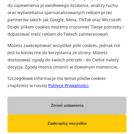
do zapewnienia prawidłowego działania, analizy ruchu
POLITYKA PLIKÓW COOKIES SKLEPU ROCKWORLD
oraz wyświetlania spersonalizowanych reklam przez
partnerów takich jak Google, Meta, TikTok oraz Microsoft.
Dzięki plikom cookies możemy zrozumieć Twoje potrzeby i
1. Czym są pliki cookies
dopasować treść reklam do Twoich zainteresowań.
Pliki cookies (tzw. „ciasteczka”) to niewielkie pliki tekstowe
Możesz zaakceptować wszystkie pliki cookies, jednak nie
zapisywane na urządzeniu końcowym użytkownika podczas
jest to konieczne do korzystania ze strony. Możesz
korzystania ze strony internetowej.
dostosować zgody do swoich potrzeb - do Ciebie należy
Cookies umożliwiają prawidłowe działanie strony, zapamiętywanie
decyzja. Zgody można zmienić w dowolnym momencie.
preferencji użytkownika oraz analizę sposobu korzystania z serwisu.
Szczegółowe informacje ma temat plików cookies
---
znajdziesz w naszej
Polityce Prywatności
.
2. Administrator danych
Administratorem danych zbieranych za pośrednictwem plików
cookies jest właściciel sklepu Rockworld.
Zmień ustawienia
Dane kontaktowe administratora dostępne są na stronie:
www.rockworld.pl/i,4,kontakt
Zaakceptuj wszystkie
---