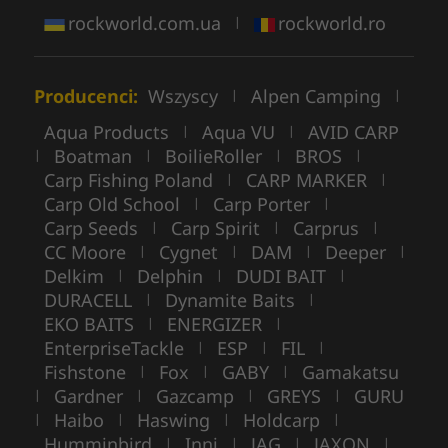
rockworld.com.ua
rockworld.ro
|
Producenci:
Wszyscy
Alpen Camping
|
|
Aqua Products
Aqua VU
AVID CARP
|
|
Boatman
BoilieRoller
BROS
|
|
|
|
Carp Fishing Poland
CARP MARKER
|
|
Carp Old School
Carp Porter
|
|
Carp Seeds
Carp Spirit
Carprus
|
|
|
CC Moore
Cygnet
DAM
Deeper
|
|
|
|
Delkim
Delphin
DUDI BAIT
|
|
|
DURACELL
Dynamite Baits
|
|
EKO BAITS
ENERGIZER
|
|
EnterpriseTackle
ESP
FIL
|
|
|
Fishstone
Fox
GABY
Gamakatsu
|
|
|
Gardner
Gazcamp
GREYS
GURU
|
|
|
|
Haibo
Haswing
Holdcarp
|
|
|
|
Humminbird
Inni
JAG
JAXON
|
|
|
|