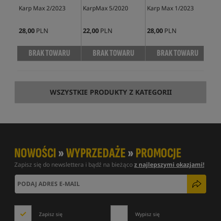
Karp Max 2/2023
KarpMax 5/2020
Karp Max 1/2023
Kar
28,00
PLN
22,00
PLN
28,00
PLN
25,
BRAK TOWARU
BRAK TOWARU
BRAK TOWARU
WSZYSTKIE PRODUKTY Z KATEGORII
NOWOŚCI
»
WYPRZEDAŻE
»
PROMOCJE
Zapisz się do newslettera i bądź na bieżąco
z najlepszymi okazjami!
Zapisz się
Wypisz się