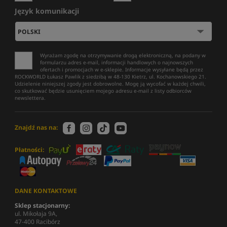
Język komunikacji
Wyrażam zgodę na otrzymywanie drogą elektroniczną, na podany w
formularzu adres e-mail, informacji handlowych o najnowszych
ofertach i promocjach w e-sklepie. Informacje wysyłane będą przez
ROCKWORLD Łukasz Pawlik z siedzibą w 48-130 Kietrz, ul. Kochanowskiego 21.
Udzielenie niniejszej zgody jest dobrowolne. Mogę ją wycofać w każdej chwili,
co skutkować będzie usunięciem mojego adresu e-mail z listy odbiorców
newslettera.
Znajdź nas na:
Płatności:
DANE KONTAKTOWE
Sklep stacjonarny:
ul. Mikołaja 9A,
47-400 Racibórz