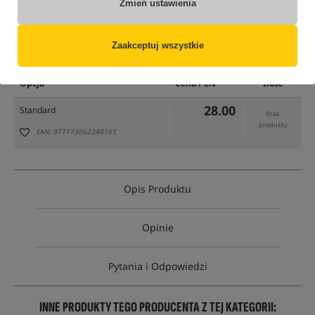
Zmień ustawienia
tylko produkty na
"naszym magazynie"
Zaakceptuj wszystkie
(część opcji mogła zostać ukryta przez wybrany sposób filtrowania)
Opcja
Cena PLN
Ilość
28.00
Standard
Brak
produktu
EAN: 977173062340101
Opis Produktu
Opinie
Pytania i Odpowiedzi
INNE PRODUKTY TEGO PRODUCENTA Z TEJ KATEGORII: