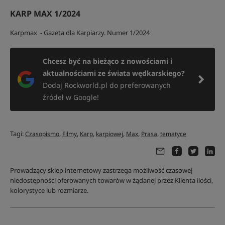
KARP MAX 1/2024
Karpmax - Gazeta dla Karpiarzy. Numer 1/2024
Chcesz być na bieżąco z nowościami i
aktualnościami ze świata wędkarskiego?
Dodaj Rockworld.pl do preferowanych
źródeł w Google!
Tagi:
,
,
,
,
,
,
Czasopismo
Filmy
Karp
karpiowej
Max
Prasa
tematyce
Prowadzący sklep internetowy zastrzega możliwość czasowej
niedostępności oferowanych towarów w żądanej przez Klienta ilości,
kolorystyce lub rozmiarze.