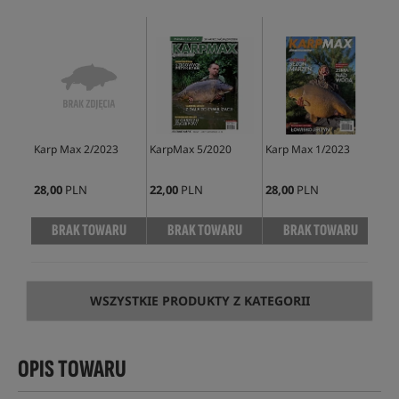
Karp Max 2/2023
KarpMax 5/2020
Karp Max 1/2023
Kar
28,00
PLN
22,00
PLN
28,00
PLN
25,
BRAK TOWARU
BRAK TOWARU
BRAK TOWARU
WSZYSTKIE PRODUKTY Z KATEGORII
OPIS TOWARU