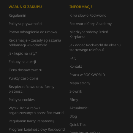
WARUNKI ZAKUPU
INFORMACJE
Regulamin
Kilka słów o Rockworld
Polityka prywatności
Rockworld Carp Academy
Prawo odstąpienia od umowy
Międzynarodowy Dzień
Karpiarza
Reklamacje – zasady zgłaszania
reklamacji w Rockworld
Jak dodać Rockworld do ekranu
startowego telefonu?
Jak kupić na raty?
FAQ
Zakupy na aukcji
Kontakt
Ceny dostaw towaru
Praca w ROCKWORLD
Punkty Carp Coins
Mapa strony
Bezpieczeństwo oraz formy
płatności
Słownik
Polityka cookies
Filmy
Wyniki Konkursów+
Aktualności
organizowanych przez Rockworld
Blog
Regulamin Karty Rabatowej
Quick Tips
Program Lojalnościowy Rockworld
Produkty wycofane