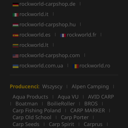
rockworld-carpshop.de
|
rockworld.it
|
rockworld-carpshop.hu
|
rockworld.es
rockworld.fr
|
|
rockworld.lt
|
rockworld-carpshop.com
|
rockworld.com.ua
rockworld.ro
|
Producenci:
Wszyscy
Alpen Camping
|
|
Aqua Products
Aqua VU
AVID CARP
|
|
Boatman
BoilieRoller
BROS
|
|
|
|
Carp Fishing Poland
CARP MARKER
|
|
Carp Old School
Carp Porter
|
|
Carp Seeds
Carp Spirit
Carprus
|
|
|