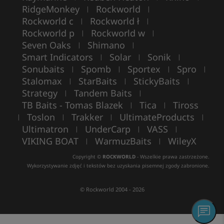
RidgeMonkey
Rockworld
|
|
Rockworld c
Rockworld ł
|
|
Rockworld p
Rockworld w
|
|
Seven Oaks
Shimano
|
|
Smart Indicators
Solar
Sonik
|
|
|
Sonubaits
Spomb
Sportex
Spro
|
|
|
|
Stalomax
StarBaits
StickyBaits
|
|
|
Strategy
Tandem Baits
|
|
TB Baits - Tomas Blazek
Tica
Tiross
|
|
Toslon
Trakker
UltimateProducts
|
|
|
|
Ultimatron
UnderCarp
VASS
|
|
|
VIKING BOAT
WarmuzBaits
WileyX
|
|
Copyright ©
ROCKWORLD
- Wszelkie prawa zastrzeżone.
Wykorzystywanie zdjęć i tekstów bez uzyskania pisemnej zgody zabronione.
© Rockworld 2004 - 2026