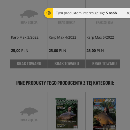
Tym produktem interesuje się:
5 osób
Karp Max 3/2022
Karp Max 4/2022
Karp Max 5/2022
Kar
25,00
PLN
25,00
PLN
25,00
PLN
28,
BRAK TOWARU
BRAK TOWARU
BRAK TOWARU
INNE PRODUKTY TEGO PRODUCENTA Z TEJ KATEGORII: