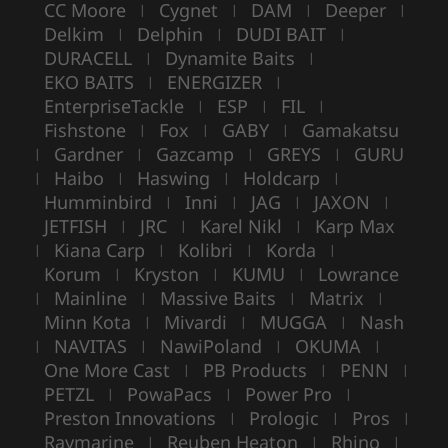
CC Moore
Cygnet
DAM
Deeper
|
|
|
|
Delkim
Delphin
DUDI BAIT
|
|
|
DURACELL
Dynamite Baits
|
|
EKO BAITS
ENERGIZER
|
|
EnterpriseTackle
ESP
FIL
|
|
|
Fishstone
Fox
GABY
Gamakatsu
|
|
|
Gardner
Gazcamp
GREYS
GURU
|
|
|
|
Haibo
Haswing
Holdcarp
|
|
|
|
Humminbird
Inni
JAG
JAXON
|
|
|
|
JETFISH
JRC
Karel Nikl
Karp Max
|
|
|
Kiana Carp
Kolibri
Korda
|
|
|
|
Korum
Kryston
KUMU
Lowrance
|
|
|
Mainline
Massive Baits
Matrix
|
|
|
|
Minn Kota
Mivardi
MUGGA
Nash
|
|
|
NAVITAS
NawiPoland
OKUMA
|
|
|
|
One More Cast
PB Products
PENN
|
|
|
PETZL
PowaPacs
Power Pro
|
|
|
Preston Innovations
Prologic
Pros
|
|
|
Raymarine
Reuben Heaton
Rhino
|
|
|