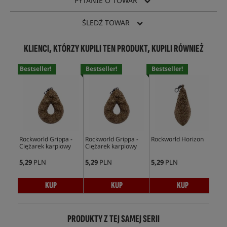
PYTANIE O TOWAR
ŚLEDŹ TOWAR
KLIENCI, KTÓRZY KUPILI TEN PRODUKT, KUPILI RÓWNIEŻ
Bestseller!
Bestseller!
Bestseller!
Rockworld Grippa -
Rockworld Grippa -
Rockworld Horizon
Und
Ciężarek karpiowy
Ciężarek karpiowy
Bez
Bo
5,29
PLN
5,29
PLN
5,29
PLN
12,
KUP
KUP
KUP
PRODUKTY Z TEJ SAMEJ SERII