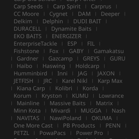
Carp Seeds
Carp Spirit
Carprus
|
|
|
CC Moore
Cygnet
DAM
Deeper
|
|
|
|
Delkim
Delphin
DUDI BAIT
|
|
|
DURACELL
Dynamite Baits
|
|
EKO BAITS
ENERGIZER
|
|
EnterpriseTackle
ESP
FIL
|
|
|
Fishstone
Fox
GABY
Gamakatsu
|
|
|
Gardner
Gazcamp
GREYS
GURU
|
|
|
|
Haibo
Haswing
Holdcarp
|
|
|
|
Humminbird
Inni
JAG
JAXON
|
|
|
|
JETFISH
JRC
Karel Nikl
Karp Max
|
|
|
Kiana Carp
Kolibri
Korda
|
|
|
|
Korum
Kryston
KUMU
Lowrance
|
|
|
Mainline
Massive Baits
Matrix
|
|
|
|
Minn Kota
Mivardi
MUGGA
Nash
|
|
|
NAVITAS
NawiPoland
OKUMA
|
|
|
|
One More Cast
PB Products
PENN
|
|
|
PETZL
PowaPacs
Power Pro
|
|
|