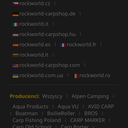
rockworld.cz
|
rockworld-carpshop.de
|
rockworld.it
|
rockworld-carpshop.hu
|
rockworld.es
rockworld.fr
|
|
rockworld.lt
|
rockworld-carpshop.com
|
rockworld.com.ua
rockworld.ro
|
Producenci:
Wszyscy
Alpen Camping
|
|
Aqua Products
Aqua VU
AVID CARP
|
|
Boatman
BoilieRoller
BROS
|
|
|
|
Carp Fishing Poland
CARP MARKER
|
|
Carp Old School
Carp Porter
|
|