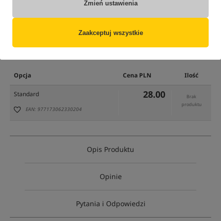
Zmień ustawienia
Zaakceptuj wszystkie
tylko produkty na
"naszym magazynie"
(część opcji mogła zostać ukryta przez wybrany sposób filtrowania)
Opcja
Cena PLN
Ilość
28.00
Standard
Brak
produktu
EAN: 977173062330204
Opis Produktu
Opinie
Pytania i Odpowiedzi