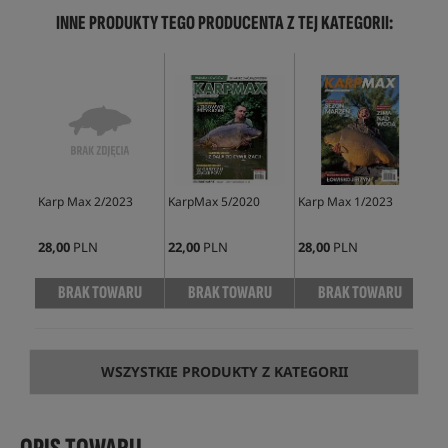
INNE PRODUKTY TEGO PRODUCENTA Z TEJ KATEGORII:
Karp Max 2/2023
KarpMax 5/2020
Karp Max 1/2023
Kar
28,00
PLN
22,00
PLN
28,00
PLN
25,
BRAK TOWARU
BRAK TOWARU
BRAK TOWARU
WSZYSTKIE PRODUKTY Z KATEGORII