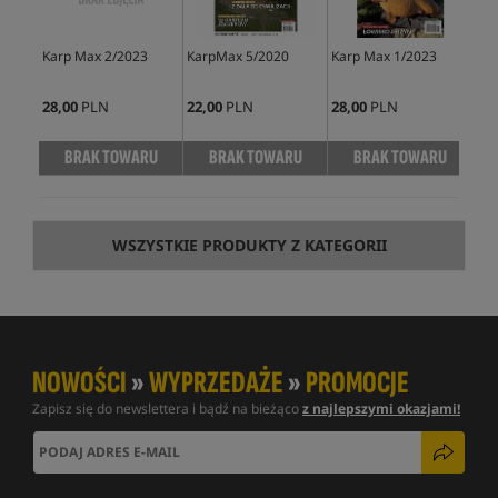
Karp Max 2/2023
KarpMax 5/2020
Karp Max 1/2023
Kar
28,00
PLN
22,00
PLN
28,00
PLN
25,
BRAK TOWARU
BRAK TOWARU
BRAK TOWARU
WSZYSTKIE PRODUKTY Z KATEGORII
NOWOŚCI
»
WYPRZEDAŻE
»
PROMOCJE
Zapisz się do newslettera i bądź na bieżąco
z najlepszymi okazjami!