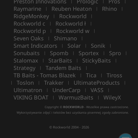
Preston Innovations
Prologic
Pros
|
|
|
Raymarine
Reuben Heaton
Rhino
|
|
|
RidgeMonkey
Rockworld
|
|
Rockworld c
Rockworld ł
|
|
Rockworld p
Rockworld w
|
|
Seven Oaks
Shimano
|
|
Smart Indicators
Solar
Sonik
|
|
|
Sonubaits
Spomb
Sportex
Spro
|
|
|
|
Stalomax
StarBaits
StickyBaits
|
|
|
Strategy
Tandem Baits
|
|
TB Baits - Tomas Blazek
Tica
Tiross
|
|
Toslon
Trakker
UltimateProducts
|
|
|
|
Ultimatron
UnderCarp
VASS
|
|
|
VIKING BOAT
WarmuzBaits
WileyX
|
|
Copyright ©
ROCKWORLD
- Wszelkie prawa zastrzeżone.
Wykorzystywanie zdjęć i tekstów bez uzyskania pisemnej zgody zabronione.
© Rockworld 2004 - 2026