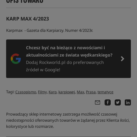
OPIS TOWARU
KARP MAX 4/2023
Karpmax - Gazeta dla Karpiarzy. Numer 4/2023r.
Chcesz być na bieżąco z nowościami i
aktualnościami ze świata wędkarskiego?
Dodaj Rockworld.pl do preferowanych
źródeł w Google!
Tagi:
,
,
,
,
,
,
Czasopismo
Filmy
Karp
karpiowej
Max
Prasa
tematyce
Prowadzący sklep internetowy zastrzega możliwość czasowej
niedostępności oferowanych towarów w żądanej przez Klienta ilości,
kolorystyce lub rozmiarze.