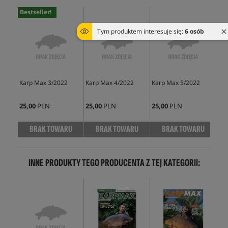
Bestseller!
Tym produktem interesuje się:
6 osób
Karp Max 3/2022
Karp Max 4/2022
Karp Max 5/2022
Kar
25,00
PLN
25,00
PLN
25,00
PLN
28,
BRAK TOWARU
BRAK TOWARU
BRAK TOWARU
INNE PRODUKTY TEGO PRODUCENTA Z TEJ KATEGORII: