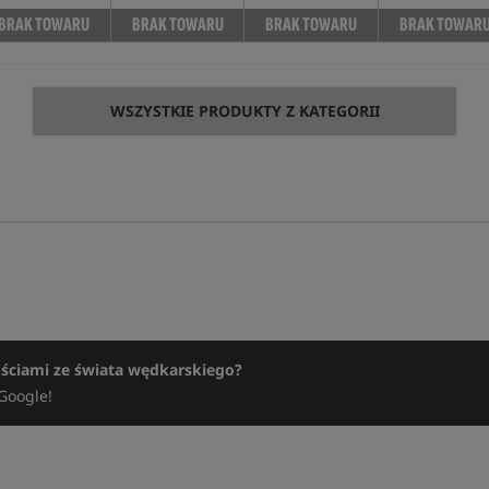
BRAK TOWARU
BRAK TOWARU
BRAK TOWARU
BRAK TOWAR
WSZYSTKIE PRODUKTY Z KATEGORII
ościami ze świata wędkarskiego?
Google!