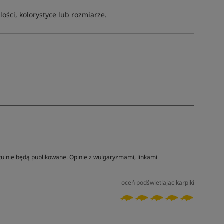
ści, kolorystyce lub rozmiarze.
tu nie będą publikowane. Opinie z wulgaryzmami, linkami
oceń podświetlając karpiki
Tym produktem interesuje się:
13 osób