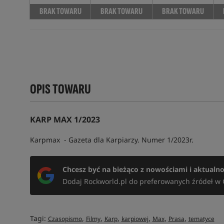
BRAK TOWARU
BRAK TOWARU
BRAK TOWARU
OPIS TOWARU
KARP MAX 1/2023
Karpmax - Gazeta dla Karpiarzy. Numer 1/2023r.
Chcesz być na bieżąco z nowościami i aktualn
Dodaj Rockworld.pl do preferowanych źródeł w 
Tagi:
,
,
,
,
,
,
Czasopismo
Filmy
Karp
karpiowej
Max
Prasa
tematyce