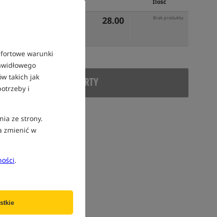
Cena PLN
Ilość
28.00
Brak produktu
mfortowe warunki
rawidłowego
w takich jak
DUKT WYCOFANY Z OFERTY
otrzeby i
nia ze strony.
a zmienić w
ności
.
stkie