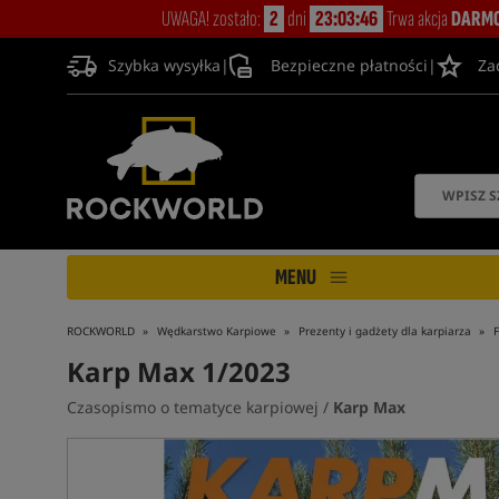
UWAGA! zostało:
2
dni
23:03:45
Trwa akcja
DARMO
Szybka wysyłka
|
Bezpieczne płatności
|
Za
MENU
ROCKWORLD
Wędkarstwo Karpiowe
Prezenty i gadżety dla karpiarza
F
Karp Max 1/2023
Czasopismo o tematyce karpiowej /
Karp Max