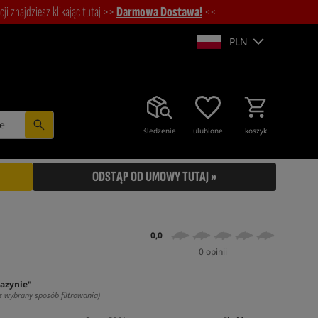
i znajdziesz klikając tutaj >>
Darmowa Dostawa!
<<
PLN
e
śledzenie
ulubione
koszyk
ODSTĄP OD UMOWY TUTAJ »
0,0
0 opinii
azynie"
z wybrany sposób filtrowania)