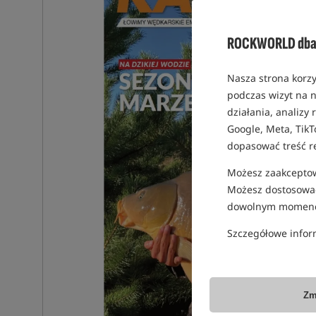
ROCKWORLD dba 
Nasza strona korzy
podczas wizyt na n
działania, analizy
Google, Meta, TikT
dopasować treść r
Możesz zaakceptowa
Możesz dostosować
dowolnym momenc
Szczegółowe infor
Zm