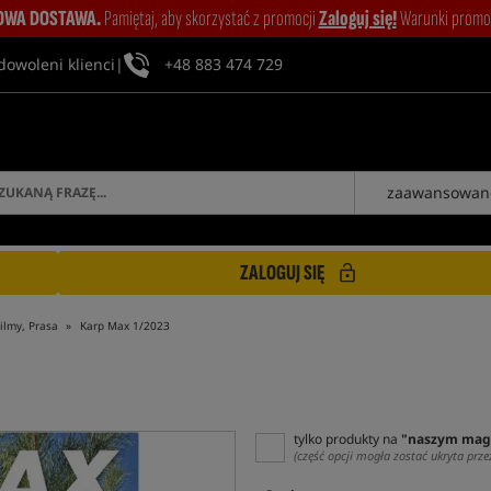
WA DOSTAWA.
Pamiętaj, aby skorzystać z promocji
Zaloguj się!
Warunki promocj
dowoleni klienci
|
+48 883 474 729
zaawansowan
ZALOGUJ SIĘ
ilmy, Prasa
Karp Max 1/2023
tylko produkty na
"naszym mag
(część opcji mogła zostać ukryta prze