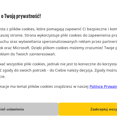
Opcja
Standard
o Twoją prywatność!
EAN: 977173062330201
sta z plików cookies, które pomagają zapewnić Ci bezpieczne i ko
aszej stronie. Strona wykorzystuje pliki cookies do zapewnienia p
 ruchu oraz wyświetlania spersonalizowanych reklam przez partneró
PRO
ok oraz Microsoft. Dzięki plikom cookies możemy zrozumieć Twoje p
eklam do Twoich zainteresowań.
ć wszystkie pliki cookies, jednak nie jest to konieczne do korzysta
 zgody do swoich potrzeb - do Ciebie należy decyzja. Zgody możn
ie.
macje ma temat plików cookies znajdziesz w naszej
Polityce Prywat
ień ustawienia
Zaakceptuj wszy