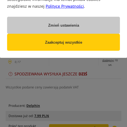
znajdziesz w naszej
Polityce Prywatności
.
tylko produkty na
"naszym magazynie"
(część opcji mogła zostać ukryta przez wybrany sposób filtrowania)
Zmień ustawienia
Opcja
Cena PLN
Ilość
18.99
Podaj ilość:
długość 100cm
Zaakceptuj wszystkie
Cena katalogowa
20.79
/
-9%
MPN: 830410700
Min. cena z 30 dni:
18.99
EAN: 8586018467780
dostępny
: 10
0,17
szt.
SPODZIEWANA WYSYŁKA JESZCZE
DZIŚ
Wszystkie podane ceny zawierają podatek VAT
Producent:
Delphin
Dostawa już od:
7.99 PLN
Poleć ten produkt