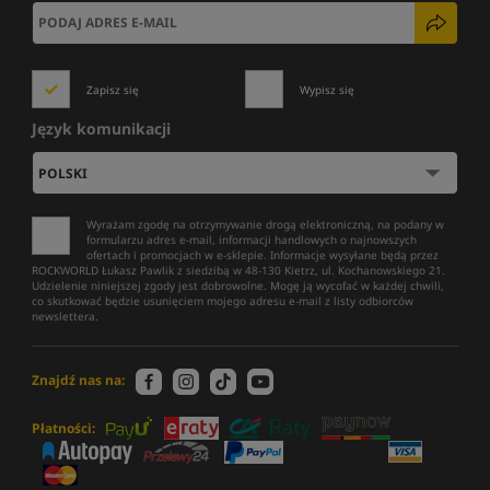
Zapisz się
Wypisz się
Język komunikacji
Wyrażam zgodę na otrzymywanie drogą elektroniczną, na podany w
formularzu adres e-mail, informacji handlowych o najnowszych
ofertach i promocjach w e-sklepie. Informacje wysyłane będą przez
ROCKWORLD Łukasz Pawlik z siedzibą w 48-130 Kietrz, ul. Kochanowskiego 21.
Udzielenie niniejszej zgody jest dobrowolne. Mogę ją wycofać w każdej chwili,
co skutkować będzie usunięciem mojego adresu e-mail z listy odbiorców
newslettera.
Znajdź nas na:
Płatności: