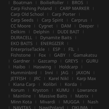
Boatman
BoilieRoller
BROS
|
|
|
|
Carp Fishing Poland
CARP MARKER
|
|
Carp Old School
Carp Porter
|
|
Carp Seeds
Carp Spirit
Carprus
|
|
|
CC Moore
Cygnet
DAM
Deeper
|
|
|
|
Delkim
Delphin
DUDI BAIT
|
|
|
DURACELL
Dynamite Baits
|
|
EKO BAITS
ENERGIZER
|
|
EnterpriseTackle
ESP
FIL
|
|
|
Fishstone
Fox
GABY
Gamakatsu
|
|
|
Gardner
Gazcamp
GREYS
GURU
|
|
|
|
Haibo
Haswing
Holdcarp
|
|
|
|
Humminbird
Inni
JAG
JAXON
|
|
|
|
JETFISH
JRC
Karel Nikl
Karp Max
|
|
|
Kiana Carp
Kolibri
Korda
|
|
|
|
Korum
Kryston
KUMU
Lowrance
|
|
|
Mainline
Massive Baits
Matrix
|
|
|
|
Minn Kota
Mivardi
MUGGA
Nash
|
|
|
NAVITAS
NawiPoland
OKUMA
|
|
|
|