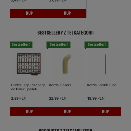
9,49
PLN
37,99
PLN
KUP
KUP
BESTSELLERY Z TEJ KATEGORII
Bestseller!
Bestseller!
Bestseller!
Bes
UnderCarp - Stopery
Korda Kickers
Korda Shrink Tube
Und
do kulek i pelletu
Min
3,89
PLN
23,99
PLN
19,99
PLN
5,9
KUP
KUP
KUP