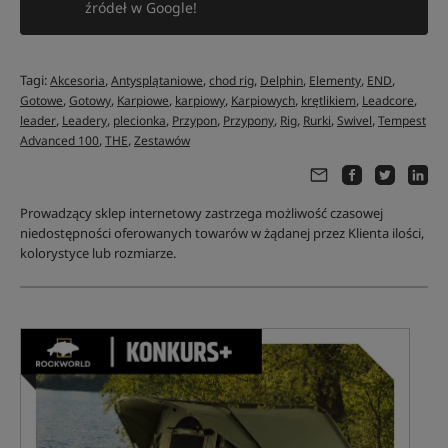
źródeł w Google!
Tagi:
,
,
,
,
,
,
Akcesoria
Antysplątaniowe
chod rig
Delphin
Elementy
END
,
,
,
,
,
,
,
Gotowe
Gotowy
Karpiowe
karpiowy
Karpiowych
krętlikiem
Leadcore
,
,
,
,
,
,
,
,
leader
Leadery
plecionka
Przypon
Przypony
Rig
Rurki
Swivel
Tempest
,
,
Advanced 100
THE
Zestawów
Prowadzący sklep internetowy zastrzega możliwość czasowej
niedostępności oferowanych towarów w żądanej przez Klienta ilości,
kolorystyce lub rozmiarze.