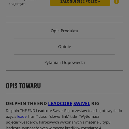
ZALOGUJ SIĘ I POLEĆ »
znajomym:
Opis Produktu
Opinie
Pytania i Odpowiedzi
OPIS TOWARU
DELPHIN THE END
LEADCORE
SWIVEL
RIG
Delphin THE END Leadcore Swivel Rig to zestaw trzech gotowych do
użycia
leader
.html" class="slowo_link" title="Wytłumacz
pojęcie">Leaderów karpiowych wykonanych z materiału typu
leadcore, wyposażonych w mocne krętliki w rozmiarze 4