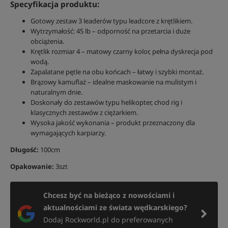
Specyfikacja produktu:
Gotowy zestaw 3 leaderów typu leadcore z krętlikiem.
Wytrzymałość: 45 lb – odporność na przetarcia i duże
obciążenia.
Krętlik rozmiar 4 – matowy czarny kolor, pełna dyskrecja pod
wodą.
Zapalatane pętle na obu końcach – łatwy i szybki montaż.
Brązowy kamuflaż – idealne maskowanie na mulistym i
naturalnym dnie.
Doskonały do zestawów typu helikopter, chod rig i
klasycznych zestawów z ciężarkiem.
Wysoka jakość wykonania – produkt przeznaczony dla
wymagających karpiarzy.
Długość:
100cm
Opakowanie:
3szt
Chcesz być na bieżąco z nowościami i
aktualnościami ze świata wędkarskiego?
Dodaj Rockworld.pl do preferowanych