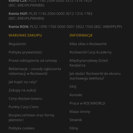
Konto CZK:
PL02 1140 2004 0000 3312 1316 1429
(BIC: BREXPLPWMBK)
Konto HUF:
PL39 1140 2004 0000 3012 1316 1783
(BIC: BREXPLPWMBK)
Konto RON:
PL52 1090 1766 0000 0001 5822 1550 (BIC: WBKPPLPP)
WARUNKI ZAKUPU
INFORMACJE
Regulamin
Kilka słów o Rockworld
Polityka prywatności
Rockworld Carp Academy
Prawo odstąpienia od umowy
Międzynarodowy Dzień
Karpiarza
Reklamacje – zasady zgłaszania
reklamacji w Rockworld
Jak dodać Rockworld do ekranu
startowego telefonu?
Jak kupić na raty?
FAQ
Zakupy na aukcji
Kontakt
Ceny dostaw towaru
Praca w ROCKWORLD
Punkty Carp Coins
Mapa strony
Bezpieczeństwo oraz formy
płatności
Słownik
Polityka cookies
Filmy