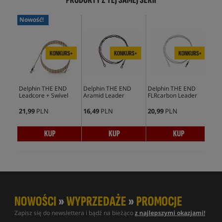
PRODUKTY Z TEJ SAMEJ SERII
Nowość!
No
KONKURS+
KONKURS+
KONKURS+
Delphin THE END
Delphin THE END
Delphin THE END
Del
Leadcore + Swivel
Aramid Leader
FLRcarbon Leader
Ron
- (
21,99
PLN
16,49
PLN
20,99
PLN
25,
KUP
KUP
KUP
NOWOŚCI
»
WYPRZEDAŻE
»
PROMOCJE
Zapisz się do newslettera i bądź na bieżąco
z najlepszymi okazjami!