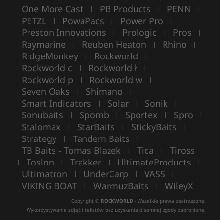
One More Cast
PB Products
PENN
|
|
|
PETZL
PowaPacs
Power Pro
|
|
|
Preston Innovations
Prologic
Pros
|
|
|
Raymarine
Reuben Heaton
Rhino
|
|
|
RidgeMonkey
Rockworld
|
|
Rockworld c
Rockworld ł
|
|
Rockworld p
Rockworld w
|
|
Seven Oaks
Shimano
|
|
Smart Indicators
Solar
Sonik
|
|
|
Sonubaits
Spomb
Sportex
Spro
|
|
|
|
Stalomax
StarBaits
StickyBaits
|
|
|
Strategy
Tandem Baits
|
|
TB Baits - Tomas Blazek
Tica
Tiross
|
|
Toslon
Trakker
UltimateProducts
|
|
|
|
Ultimatron
UnderCarp
VASS
|
|
|
VIKING BOAT
WarmuzBaits
WileyX
|
|
Copyright ©
ROCKWORLD
- Wszelkie prawa zastrzeżone.
Wykorzystywanie zdjęć i tekstów bez uzyskania pisemnej zgody zabronione.