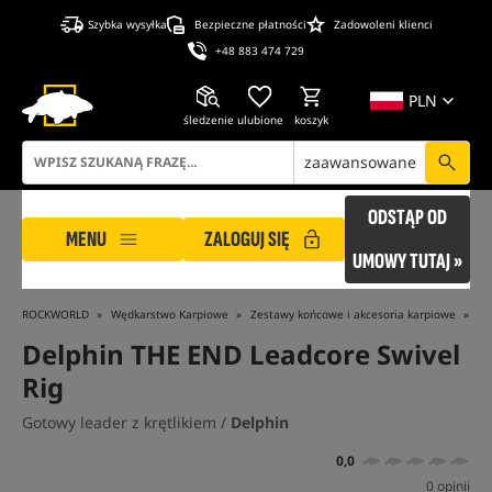
Szybka wysyłka
Bezpieczne płatności
Zadowoleni klienci
+48 883 474 729
PLN
śledzenie
ulubione
koszyk
zaawansowane
ODSTĄP OD
MENU
ZALOGUJ SIĘ
UMOWY TUTAJ »
ROCKWORLD
Wędkarstwo Karpiowe
Zestawy końcowe i akcesoria karpiowe
Ak
Delphin THE END Leadcore Swivel
Rig
Gotowy leader z krętlikiem /
Delphin
0,0
0 opinii