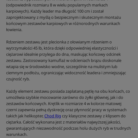
(odpowiednik rozmiaru 8 w wielu popularnych markach
karpiowych). Każdy leader ma długość 100 cm i został
zaprojektowany z myślą o bezpiecznym i skutecznym montażu
końcowym zestawów karpiowych w różnorodnych warunkach
łowienia.
Rdzeniem zestawu jest plecionka z ołowianym rdzeniem o
wytrzymałości 45 lb, która dzięki odpowiedniej elastyczności i
ciężarowi idealnie przylega do dna, maskując końcowy odcinek
zestawu. Zastosowany kamuflaż w odcieniach brązu doskonale
wtapia się w środowisko wodne, szczególnie na mulistym lub
ciemnym podłożu, ograniczając widoczność leadera i zmniejszając
czujność ryb.
Każdy element zestawu posiada zaplataną pętlę na obu końcach, co
umożliwia szybkie mocowanie zarówno do żyłki głównej, jak i do
zestawów końcowych. Krętlik w rozmiarze 4 w kolorze matowej
czerni zapewnia pełną dyskrecję oraz płynność pracy w systemach
takich jak helikopter,
Chod Rig
czy klasyczne zestawy z klipsem do
ciężarka. Całość wykonana jest z materiałów najwyższej jakości,
gwarantujących niezawodność podczas holu dużych ryb w trudnych
warunkach.