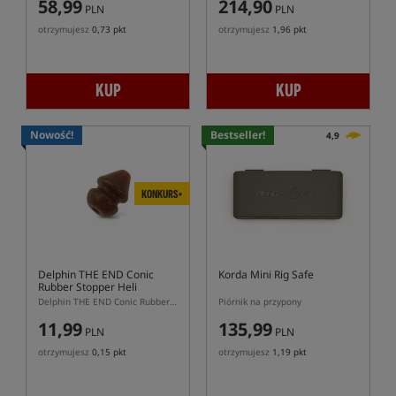
58,99
214,90
PLN
PLN
otrzymujesz
0,73 pkt
otrzymujesz
1,96 pkt
KUP
KUP
Nowość!
Bestseller!
4,9
KONKURS+
Delphin THE END Conic
Korda Mini Rig Safe
Rubber Stopper Heli
Delphin THE END Conic Rubber Stopper Heli – koralik do zestawu Helicopter Rig
Piórnik na przypony
11,99
135,99
PLN
PLN
otrzymujesz
0,15 pkt
otrzymujesz
1,19 pkt