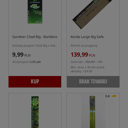
Gardner Chod Rig - Barbless
Korda Large Rig Safe
Gotowy przypon Chod Rig z hakiem bezzadziorowym
Piórnik na przypony
9,99
139,99
PLN
PLN
otrzymujesz
0,08 pkt
Cena kat.:
152,99
/ -8%
Min. cena z 30 dni przed
obniżką: 139.99
KUP
BRAK TOWARU
5,0