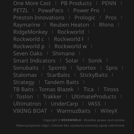
One More Cast
PB Products
PENN
|
|
|
PETZL
PowaPacs
Power Pro
|
|
|
Preston Innovations
Prologic
Pros
|
|
|
Raymarine
Reuben Heaton
Rhino
|
|
|
RidgeMonkey
Rockworld
|
|
Rockworld c
Rockworld ł
|
|
Rockworld p
Rockworld w
|
|
Seven Oaks
Shimano
|
|
Smart Indicators
Solar
Sonik
|
|
|
Sonubaits
Spomb
Sportex
Spro
|
|
|
|
Stalomax
StarBaits
StickyBaits
|
|
|
Strategy
Tandem Baits
|
|
TB Baits - Tomas Blazek
Tica
Tiross
|
|
Toslon
Trakker
UltimateProducts
|
|
|
|
Ultimatron
UnderCarp
VASS
|
|
|
VIKING BOAT
WarmuzBaits
WileyX
|
|
Copyright ©
ROCKWORLD
- Wszelkie prawa zastrzeżone.
Wykorzystywanie zdjęć i tekstów bez uzyskania pisemnej zgody zabronione.