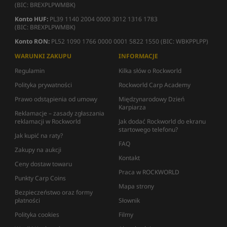
(BIC: BREXPLPWMBK)
Konto HUF:
PL39 1140 2004 0000 3012 1316 1783
(BIC: BREXPLPWMBK)
Konto RON:
PL52 1090 1766 0000 0001 5822 1550 (BIC: WBKPPLPP)
WARUNKI ZAKUPU
INFORMACJE
Regulamin
Kilka słów o Rockworld
Polityka prywatności
Rockworld Carp Academy
Prawo odstąpienia od umowy
Międzynarodowy Dzień
Karpiarza
Reklamacje – zasady zgłaszania
reklamacji w Rockworld
Jak dodać Rockworld do ekranu
startowego telefonu?
Jak kupić na raty?
FAQ
Zakupy na aukcji
Kontakt
Ceny dostaw towaru
Praca w ROCKWORLD
Punkty Carp Coins
Mapa strony
Bezpieczeństwo oraz formy
płatności
Słownik
Polityka cookies
Filmy