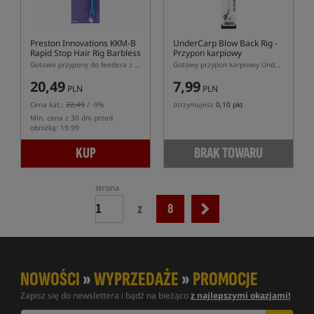
Preston Innovations KKM-B
UnderCarp Blow Back Rig
-
Rapid Stop Hair Rig Barbless
Przypon karpiowy
- 10cm
(bezzadziorowy)
Gotowe przypony do feedera z włosem - stoper Rapid Stop, hak bezzadziorowy
Gotowy przypon karpiowy UnderCarp Blow Back z kółkiem bezzadziorowy
20,49
7,99
PLN
PLN
Cena kat.:
22,49
/ -9%
otrzymujesz
0,10 pkt
Min. cena z 30 dni przed
obniżką: 19.99
KUP
BRAK TOWARU
strona
z
8
NOWOŚCI
»
WYPRZEDAŻE
»
PROMOCJE
Zapisz się do newslettera i bądź na bieżąco
z najlepszymi okazjami!