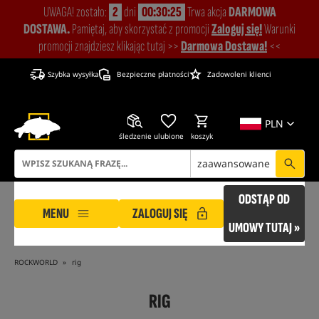
UWAGA! zostało:
2
dni
00:30:25
Trwa akcja
DARMOWA
DOSTAWA.
Pamiętaj, aby skorzystać z promocji
Zaloguj się!
Warunki
promocji znajdziesz klikając tutaj >>
Darmowa Dostawa!
<<
Szybka wysyłka
Bezpieczne płatności
Zadowoleni klienci
PLN
śledzenie
ulubione
koszyk
zaawansowane
ODSTĄP OD
MENU
ZALOGUJ SIĘ
UMOWY TUTAJ »
ROCKWORLD
rig
RIG