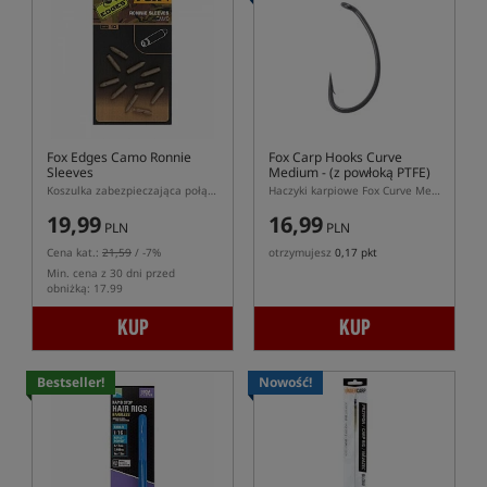
Fox Edges Camo Ronnie
Fox Carp Hooks Curve
Sleeves
Medium
- (z powłoką PTFE)
Koszulka zabezpieczająca połączenie w przyponie Ronnie Rig
Haczyki karpiowe Fox Curve Medium PTFE do Ronnie Rig
19,99
16,99
PLN
PLN
Cena kat.:
21,59
/ -7%
otrzymujesz
0,17 pkt
Min. cena z 30 dni przed
obniżką: 17.99
KUP
KUP
Bestseller!
Nowość!