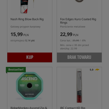
Nash Ring Blow Back Rig
Fox Edges Kuro Coated Rig
Rings
Gotowy przypon karpiowy
Pierścienie metalowe
15,99
22,99
PLN
PLN
otrzymujesz
0,14 pkt
Cena kat.:
25,00
/ -8%
Min. cena z 30 dni przed
obniżką: 22.99
KUP
BRAK TOWARU
Bestseller!
5,0
RidgeMonkey Ascend Zig &
JRC Contact KD Rig