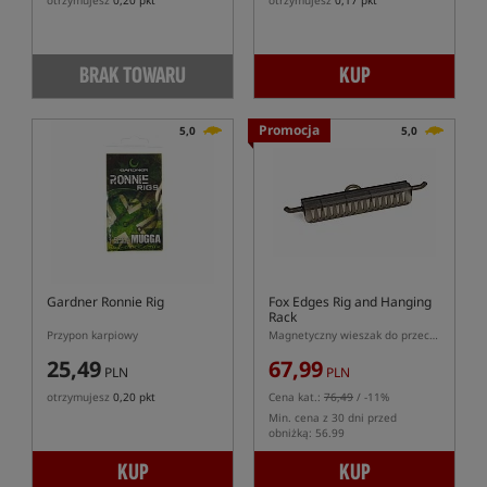
otrzymujesz
0,20 pkt
otrzymujesz
0,17 pkt
BRAK TOWARU
KUP
Promocja
5,0
5,0
Gardner Ronnie Rig
Fox Edges Rig and Hanging
Rack
Przypon karpiowy
Magnetyczny wieszak do przechowywania przyponów
25,49
67,99
PLN
PLN
otrzymujesz
0,20 pkt
Cena kat.:
76,49
/ -11%
Min. cena z 30 dni przed
obniżką: 56.99
KUP
KUP