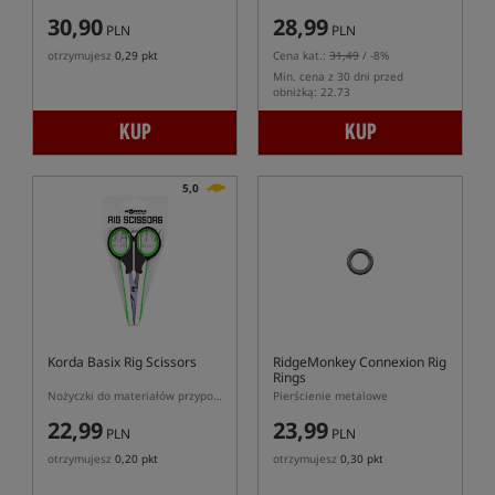
30,90
28,99
PLN
PLN
otrzymujesz
0,29 pkt
Cena kat.:
31,49
/ -8%
Min. cena z 30 dni przed
obniżką: 22.73
KUP
KUP
5,0
Korda Basix Rig Scissors
RidgeMonkey Connexion Rig
Rings
Nożyczki do materiałów przyponowych
Pierścienie metalowe
22,99
23,99
PLN
PLN
otrzymujesz
0,20 pkt
otrzymujesz
0,30 pkt