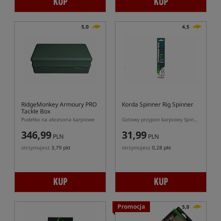
KUP
KUP
5,0
4,5
RidgeMonkey Armoury PRO
Korda Spinner Rig Spinner
Tackle Box
Pudełko na akcesoria karpiowe
Gotowy przypon karpiowy Spinner Rig z hakiem Spinner
346,99
31,99
PLN
PLN
otrzymujesz
3,79 pkt
otrzymujesz
0,28 pkt
KUP
KUP
Promocja
5,0