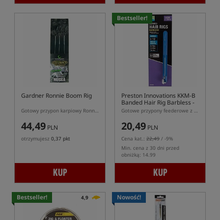
Bestseller!
Gardner Ronnie Boom Rig
Preston Innovations KKM-B
Banded Hair Rig Barbless -
10cm
Gotowy przypon karpiowy Ronnie Boom Rig
Gotowe przypony feederowe z włosem - gumka, hak bezzadziorowy
44,49
20,49
PLN
PLN
otrzymujesz
0,37 pkt
Cena kat.:
22,49
/ -9%
Min. cena z 30 dni przed
obniżką: 14.99
KUP
KUP
Bestseller!
Nowość!
4,9