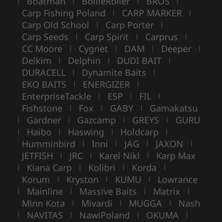
Boatman
BoilieRoller
BROS
|
|
|
|
Carp Fishing Poland
CARP MARKER
|
|
Carp Old School
Carp Porter
|
|
Carp Seeds
Carp Spirit
Carprus
|
|
|
CC Moore
Cygnet
DAM
Deeper
|
|
|
|
Delkim
Delphin
DUDI BAIT
|
|
|
DURACELL
Dynamite Baits
|
|
EKO BAITS
ENERGIZER
|
|
EnterpriseTackle
ESP
FIL
|
|
|
Fishstone
Fox
GABY
Gamakatsu
|
|
|
Gardner
Gazcamp
GREYS
GURU
|
|
|
|
Haibo
Haswing
Holdcarp
|
|
|
|
Humminbird
Inni
JAG
JAXON
|
|
|
|
JETFISH
JRC
Karel Nikl
Karp Max
|
|
|
Kiana Carp
Kolibri
Korda
|
|
|
|
Korum
Kryston
KUMU
Lowrance
|
|
|
Mainline
Massive Baits
Matrix
|
|
|
|
Minn Kota
Mivardi
MUGGA
Nash
|
|
|
NAVITAS
NawiPoland
OKUMA
|
|
|
|