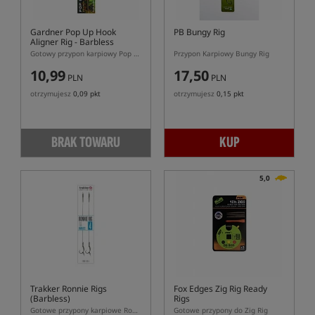
Gardner Pop Up Hook
PB Bungy Rig
Aligner Rig - Barbless
Gotowy przypon karpiowy Pop Up Hook Aligner Rig z hakiem bezzadziorowym
Przypon Karpiowy Bungy Rig
10,99
17,50
PLN
PLN
otrzymujesz
0,09 pkt
otrzymujesz
0,15 pkt
BRAK TOWARU
KUP
5,0
Trakker Ronnie Rigs
Fox Edges Zig Rig Ready
(Barbless)
Rigs
Gotowe przypony karpiowe Ronnie Rig z hakiem bezzadziorowym
Gotowe przypony do Zig Rig