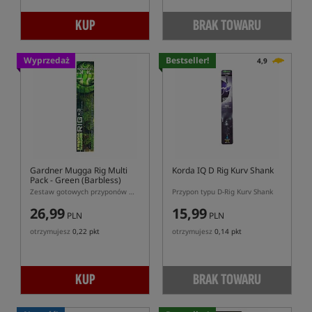
KUP
BRAK TOWARU
Wyprzedaż
Bestseller!
4,9
Gardner Mugga Rig Multi
Korda IQ D Rig Kurv Shank
Pack - Green (Barbless)
Zestaw gotowych przyponów Mugga Rig z hakiem bezzadziorowym
Przypon typu D-Rig Kurv Shank
26,99
15,99
PLN
PLN
otrzymujesz
0,22 pkt
otrzymujesz
0,14 pkt
KUP
BRAK TOWARU