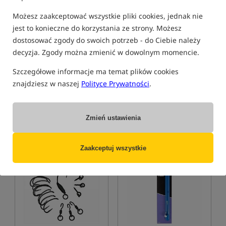
Możesz zaakceptować wszystkie pliki cookies, jednak nie
jest to konieczne do korzystania ze strony. Możesz
dostosować zgody do swoich potrzeb - do Ciebie należy
One More Cast Rig Ready V2
Nash Slip D Rig
decyzja. Zgody można zmienić w dowolnym momencie.
Ochraniacz transportowy do zestawu karpiowego
Gotowy przypon karpiowy
Szczegółowe informacje ma temat plików cookies
106,99
12,99
PLN
PLN
znajdziesz w naszej
Polityce Prywatności
.
otrzymujesz
0,94 pkt
Cena kat.:
15,99
/ -19%
Min. cena z 30 dni przed
obniżką: 12.29
Zmień ustawienia
KUP
KUP
Zaakceptuj wszystkie
Bestseller!
5,0
5,0