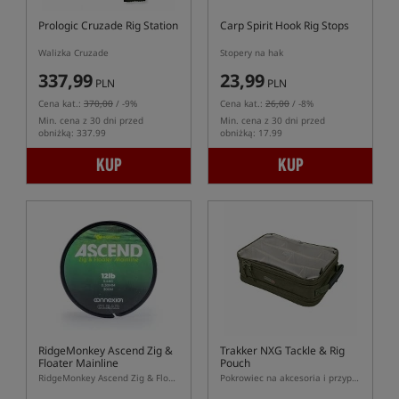
Prologic Cruzade Rig Station
Carp Spirit Hook Rig Stops
Walizka Cruzade
Stopery na hak
337,99
23,99
PLN
PLN
Cena kat.:
370,00
/ -9%
Cena kat.:
26,00
/ -8%
Min. cena z 30 dni przed
Min. cena z 30 dni przed
obniżką: 337.99
obniżką: 17.99
KUP
KUP
RidgeMonkey Ascend Zig &
Trakker NXG Tackle & Rig
Floater Mainline
Pouch
RidgeMonkey Ascend Zig & Floater Mainline – żyłka główna do Zig Rig 0,30 mm
Pokrowiec na akcesoria i przypony karpiowe