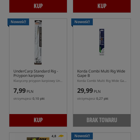
KUP
KUP
Nowość!
Nowość!
UnderCarp Standard Rig
-
Korda Combi Multi Rig Wide
Przypon karpiowy
Gape B
(bezzadziorowy)
Klasyczny przypon karpiowy UnderCarp Wide Gape bezzadziorowy
Korda Combi Multi Rig Wide Gape Barbless – gotowy przypon karpiowy bez zadziora
7,99
29,99
PLN
PLN
otrzymujesz
0,10 pkt
otrzymujesz
0,27 pkt
KUP
BRAK TOWARU
Nowość!
4,8