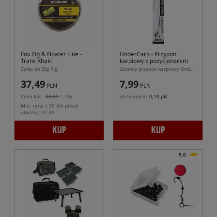
Fox Zig & Floater Line -
UnderCarp
- Przypon
Trans Khaki
karpiowy z pozycjonerem
Robakiem (bezzadziorowy)
Żyłka do Zig Rig
Gotowy przypon karpiowy UnderCarp Wide Gape z pozycjonerem Robakiem
37,49
7,99
PLN
PLN
Cena kat.:
40,49
/ -7%
otrzymujesz
0,10 pkt
Min. cena z 30 dni przed
obniżką: 37.49
KUP
KUP
5,0