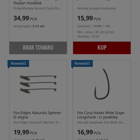
Floater Hooklink
RidgeMonkey Ascend Zig & Floater Hooklink – żyłka przyponowa do Zig Rig 0,28 mm
Gotowy przypon karpiowy
34,99
15,99
PLN
PLN
otrzymujesz
0,43 pkt
Cena kat.:
17,00
/ -6%
Min. cena z 30 dni przed
obniżką: 13.53
BRAK TOWARU
KUP
Nowość!
Nowość!
Fox Edges Naturals Spinner
Fox Carp Hooks Wide Gape
D-aligna
Longshank
- (z powłoką
PTFE)
Fox Edges Naturals Spinner D-Aligna – zielony pozycjoner do Spinner Rig 10 szt.
Haczyki karpiowe Fox Wide Gape Longshank PTFE do Ronnie Rig
19,99
16,99
PLN
PLN