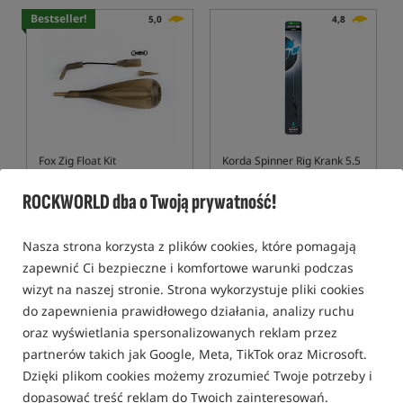
Bestseller!
5,0
4,8
Fox Zig Float Kit
Korda Spinner Rig Krank 5.5
BOOM
Spławik do Zig Rig
Gotowy przypon karpiowy z mikrozadziorem
ROCKWORLD dba o Twoją prywatność!
53,99
15,99
PLN
PLN
Cena kat.:
58,49
/ -8%
otrzymujesz
0,14 pkt
Nasza strona korzysta z plików cookies, które pomagają
Min. cena z 30 dni przed
zapewnić Ci bezpieczne i komfortowe warunki podczas
obniżką: 53.99
wizyt na naszej stronie. Strona wykorzystuje pliki cookies
BRAK TOWARU
KUP
do zapewnienia prawidłowego działania, analizy ruchu
oraz wyświetlania spersonalizowanych reklam przez
Bestseller!
Promocja
5,0
partnerów takich jak Google, Meta, TikTok oraz Microsoft.
Dzięki plikom cookies możemy zrozumieć Twoje potrzeby i
dopasować treść reklam do Twoich zainteresowań.