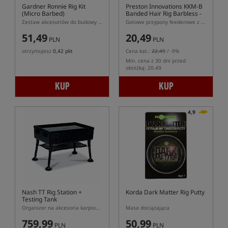
Gardner Ronnie Rig Kit
Preston Innovations KKM-B
(Micro Barbed)
Banded Hair Rig Barbless -
38cm
Zestaw akcesoriów do budowy Ronnie Rig
Gotowe przypony feederowe z włosem - gumka, hak bezzadziorowy
51,49
20,49
PLN
PLN
otrzymujesz
0,42 pkt
Cena kat.:
22,49
/ -9%
Min. cena z 30 dni przed
obniżką: 20.49
KUP
KUP
4,9
Nash TT Rig Station +
Korda Dark Matter Rig Putty
Testing Tank
Organizer na akcesoria karpiowe
Masa dociążająca
759,99
50,99
PLN
PLN