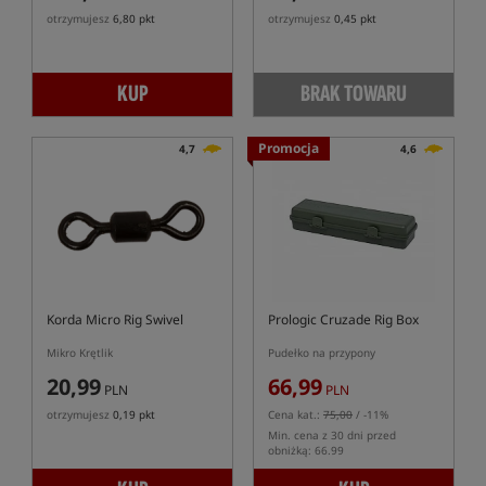
otrzymujesz
6,80 pkt
otrzymujesz
0,45 pkt
KUP
BRAK TOWARU
Promocja
4,7
4,6
Korda Micro Rig Swivel
Prologic Cruzade Rig Box
Mikro Krętlik
Pudełko na przypony
20,99
66,99
PLN
PLN
otrzymujesz
0,19 pkt
Cena kat.:
75,00
/ -11%
Min. cena z 30 dni przed
obniżką: 66.99