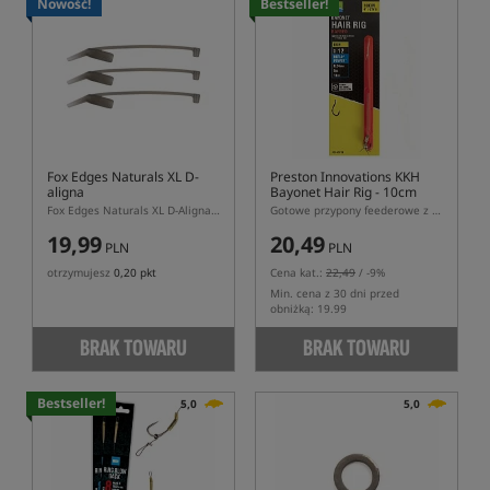
Nowość!
Bestseller!
Fox Edges Naturals XL D-
Preston Innovations KKH
aligna
Bayonet Hair Rig - 10cm
Fox Edges Naturals XL D-Aligna – zielony pozycjoner XL do Spinner Rig 10 szt.
Gotowe przypony feederowe z włosem - bagnet
19,99
20,49
PLN
PLN
otrzymujesz
0,20 pkt
Cena kat.:
22,49
/ -9%
Min. cena z 30 dni przed
obniżką: 19.99
BRAK TOWARU
BRAK TOWARU
Bestseller!
5,0
5,0