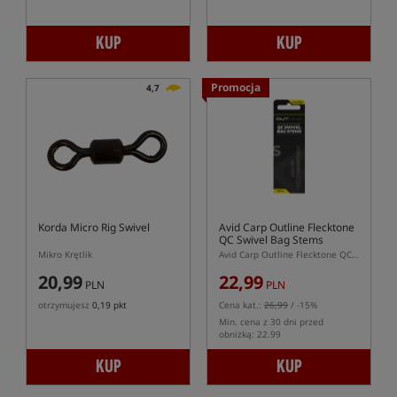
KUP
KUP
Promocja
4,7
Korda Micro Rig Swivel
Avid Carp Outline Flecktone
QC Swivel Bag Stems
Mikro Krętlik
Avid Carp Outline Flecktone QC Bag Stem – Trzpienie do zestawów Solid Bag
20,99
22,99
PLN
PLN
otrzymujesz
0,19 pkt
Cena kat.:
26,99
/ -15%
Min. cena z 30 dni przed
obniżką: 22.99
KUP
KUP