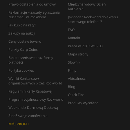
Prawo odstąpienia od umowy
Międzynarodowy Dzień
Karpiarza
Reklamacje – zasady zgłaszania
reklamacji w Rockworld
Jak dodać Rockworld do ekranu
startowego telefonu?
Jak kupić na raty?
FAQ
Zakupy na aukcji
Kontakt
Ceny dostaw towaru
Praca w ROCKWORLD
Punkty Carp Coins
Mapa strony
Bezpieczeństwo oraz formy
płatności
Słownik
Polityka cookies
Filmy
Wyniki Konkursów+
Aktualności
organizowanych przez Rockworld
Blog
Regulamin Karty Rabatowej
Quick Tips
Program Lojalnościowy Rockworld
Produkty wycofane
Weekend z Darmową Dostawą
Śledź swoje zamówienia
MÓJ PROFIL