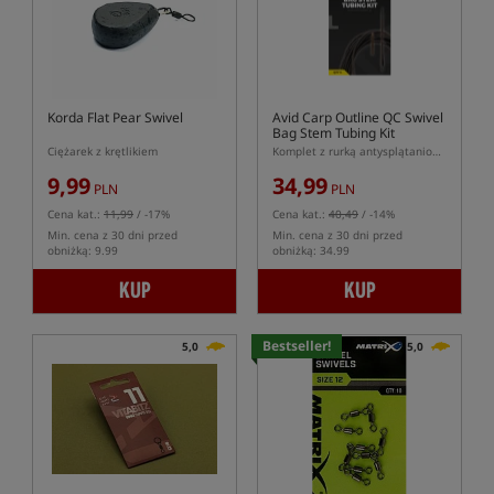
Korda Flat Pear Swivel
Avid Carp Outline QC Swivel
Bag Stem Tubing Kit
Ciężarek z krętlikiem
Komplet z rurką antysplątaniową oraz systemami QC Swivel Bag Stem
9,99
34,99
PLN
PLN
Cena kat.:
11,99
/ -17%
Cena kat.:
40,49
/ -14%
Min. cena z 30 dni przed
Min. cena z 30 dni przed
obniżką: 9.99
obniżką: 34.99
KUP
KUP
Bestseller!
5,0
5,0