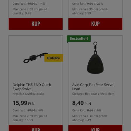
Cena kat.:
10,99
/ -14%
Cena kat.:
9,39
/ -26%
Min. cena z 30 dni przed
Min. cena z 30 dni przed
obniżką: 9.49
obniżką: 6.99
KUP
KUP
Bestseller!
KONKURS+
Delphin THE END Quick
Avid Carp Flat Pear Swivel
Swap Swivel
Lead
Krętlik z szybkozłączką
Ciężarek flat pear z krętlikiem.
15,99
8,49
PLN
PLN
Cena kat.:
17,09
/ -6%
Cena kat.:
8,99
/ -6%
Min. cena z 30 dni przed
Min. cena z 30 dni przed
obniżką: 15.99
obniżką: 8.49
KUP
KUP