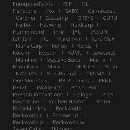
EnterpriseTackle
ESP
FIL
|
|
|
Fishstone
Fox
GABY
Gamakatsu
|
|
|
Gardner
Gazcamp
GREYS
GURU
|
|
|
|
Haibo
Haswing
Holdcarp
|
|
|
|
Humminbird
Inni
JAG
JAXON
|
|
|
|
JETFISH
JRC
Karel Nikl
Karp Max
|
|
|
Kiana Carp
Kolibri
Korda
|
|
|
|
Korum
Kryston
KUMU
Lowrance
|
|
|
Mainline
Massive Baits
Matrix
|
|
|
|
Minn Kota
Mivardi
MUGGA
Nash
|
|
|
NAVITAS
NawiPoland
OKUMA
|
|
|
|
One More Cast
PB Products
PENN
|
|
|
PETZL
PowaPacs
Power Pro
|
|
|
Preston Innovations
Prologic
Pros
|
|
|
Raymarine
Reuben Heaton
Rhino
|
|
|
RidgeMonkey
Rockworld
|
|
Rockworld c
Rockworld ł
|
|
Rockworld p
Rockworld w
|
|
Seven Oaks
Shimano
|
|