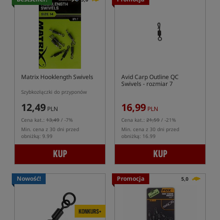
Matrix Hooklength Swivels
Avid Carp Outline QC
Swivels
- rozmiar 7
Szybkozłączki do przyponów
12,49
16,99
PLN
PLN
Cena kat.:
13,49
/ -7%
Cena kat.:
21,59
/ -21%
Min. cena z 30 dni przed
Min. cena z 30 dni przed
obniżką: 9.99
obniżką: 16.99
KUP
KUP
Nowość!
Promocja
5,0
KONKURS+