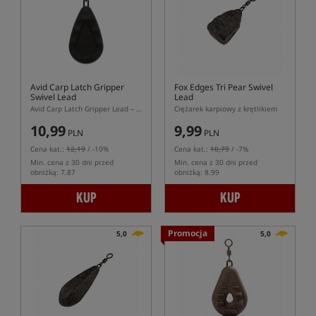
Avid Carp Latch Gripper
Fox Edges Tri Pear Swivel
Swivel Lead
Lead
Avid Carp Latch Gripper Lead – ciężarek karpiowy z kolcami i krętlikiem
Ciężarek karpiowy z krętlikiem
10,99
9,99
PLN
PLN
Cena kat.:
12,19
/ -10%
Cena kat.:
10,79
/ -7%
Min. cena z 30 dni przed
Min. cena z 30 dni przed
obniżką: 7.87
obniżką: 8.99
KUP
KUP
Promocja
5,0
5,0