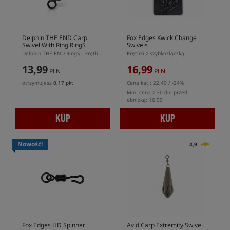
Delphin THE END Carp
Fox Edges Kwick Change
Swivel With Ring RingS
Swivels
Delphin THE END RingS – krętlik karpiowy z kółkiem do zestawów Chod Rig
Krętliki z szybkozłączką
13,99
16,99
PLN
PLN
otrzymujesz
0,17 pkt
Cena kat.:
22,49
/ -24%
Min. cena z 30 dni przed
obniżką: 16.99
KUP
KUP
Nowość!
4,9
Fox Edges HD Spinner
Avid Carp Extremity Swivel