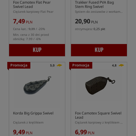
Fox Camotex Flat Pear
Trakker Fused PVA Bag
Swivel Lead
Stem Ring Swivel
Ciężarek karpiowy Flat Pear
System do zestawów z workami PVA w wersji z kółeczkiem
7,49
20,90
PLN
PLN
Cena kat.:
9,39
/ -20%
otrzymujesz
0,25 pkt
Min. cena z 30 dni przed
obniżką: 7.99 / -6%
KUP
KUP
Promocja
Promocja
5,0
4,8
Korda Big Grippa Swivel
Fox Camotex Square Swivel
Lead
Ciężarek z krętlikiem
Ciężarek karpiowy z krętlikiem w kształcie Square
9,49
6,99
PLN
PLN