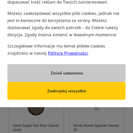
dopasować treść reklam do Twoich zainteresowań.
Możesz zaakceptować wszystkie pliki cookies, jednak nie
Korda Distance Casting
Korda Tournament Casting
jest to konieczne do korzystania ze strony. Możesz
Swivel
Swivel
Ciężarek z krętlikiem - daleki rzut
Ciężarek z krętlikiem do rzutów
dostosować zgody do swoich potrzeb - do Ciebie należy
10,99
8,99
decyzja. Zgody można zmienić w dowolnym momencie.
PLN
PLN
otrzymujesz
0,10 pkt
Cena kat.:
10,49
/ -14%
Szczegółowe informacje ma temat plików cookies
Min. cena z 30 dni przed
znajdziesz w naszej
Polityce Prywatności
.
obniżką: 8.99
KUP
KUP
Zmień ustawienia
Promocja
5,0
5,0
Zaakceptuj wszystkie
Nash Super Flat Pear Swivel
Korda Boom Spinner Swivel
Lead
XX