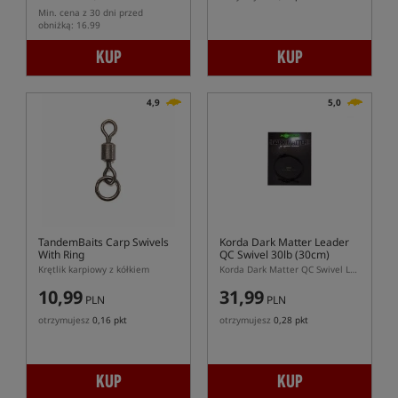
Min. cena z 30 dni przed
obniżką: 16.99
KUP
KUP
4,9
5,0
TandemBaits Carp Swivels
Korda Dark Matter Leader
With Ring
QC Swivel 30lb (30cm)
Krętlik karpiowy z kółkiem
Korda Dark Matter QC Swivel Leader 30 cm – Leader z szybkozłączką do zestawów inline
10,99
31,99
PLN
PLN
otrzymujesz
0,16 pkt
otrzymujesz
0,28 pkt
KUP
KUP