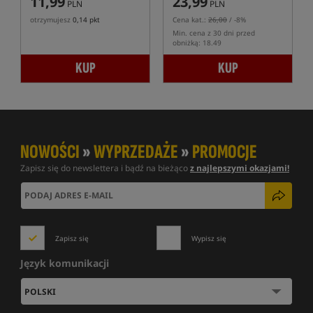
11,99
23,99
PLN
PLN
otrzymujesz
0,14 pkt
Cena kat.:
26,00
/ -8%
Min. cena z 30 dni przed
obniżką: 18.49
KUP
KUP
NOWOŚCI
»
WYPRZEDAŻE
»
PROMOCJE
Zapisz się do newslettera i bądź na bieżąco
z najlepszymi okazjami!
Zapisz się
Wypisz się
Język komunikacji