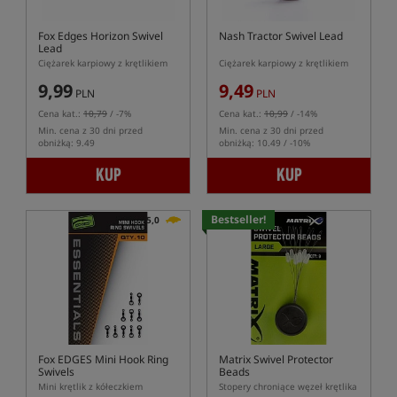
Fox Edges Horizon Swivel
Nash Tractor Swivel Lead
Lead
Ciężarek karpiowy z krętlikiem
Ciężarek karpiowy z krętlikiem
9,99
9,49
PLN
PLN
Cena kat.:
10,79
/ -7%
Cena kat.:
10,99
/ -14%
Min. cena z 30 dni przed
Min. cena z 30 dni przed
obniżką: 9.49
obniżką: 10.49 / -10%
KUP
KUP
Bestseller!
5,0
Fox EDGES Mini Hook Ring
Matrix Swivel Protector
Swivels
Beads
Mini krętlik z kółeczkiem
Stopery chroniące węzeł krętlika