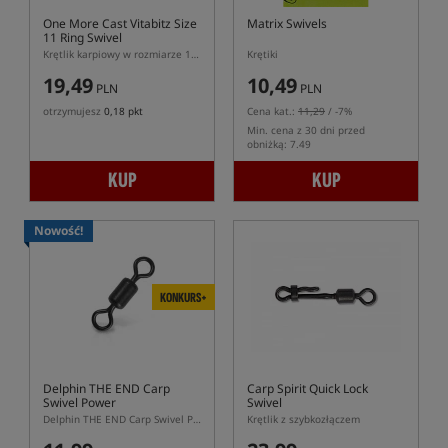
One More Cast Vitabitz Size
Matrix Swivels
11 Ring Swivel
Krętlik karpiowy w rozmiarze 11 z kółeczkiem
Krętiki
19,49
10,49
PLN
PLN
otrzymujesz
0,18 pkt
Cena kat.:
11,29
/ -7%
Min. cena z 30 dni przed
obniżką: 7.49
KUP
KUP
Nowość!
KONKURS+
Delphin THE END Carp
Carp Spirit Quick Lock
Swivel Power
Swivel
Delphin THE END Carp Swivel Power – wytrzymały krętlik do zestawów karpiowych
Krętlik z szybkozłączem