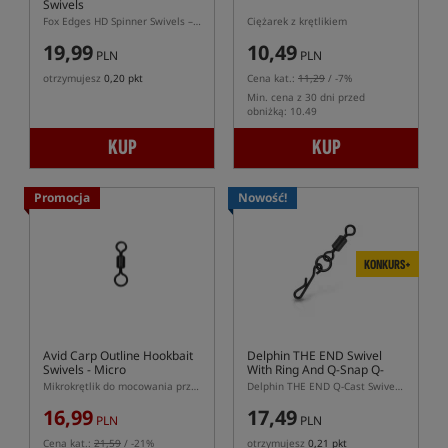
Swivels
Fox Edges HD Spinner Swivels – mocne krętliki do Spinner Rig 10 szt.
Ciężarek z krętlikiem
19,99
10,49
PLN
PLN
otrzymujesz
0,20 pkt
Cena kat.:
11,29
/ -7%
Min. cena z 30 dni przed
obniżką: 10.49
KUP
KUP
Promocja
Nowość!
KONKURS+
Avid Carp Outline Hookbait
Delphin THE END Swivel
Swivels - Micro
With Ring And Q-Snap Q-
Cast
Mikrokrętlik do mocowania przynęt
Delphin THE END Q-Cast Swivel With Ring And Q-Snap – krętlik karpiowy z agrafką
16,99
17,49
PLN
PLN
Cena kat.:
21,59
/ -21%
otrzymujesz
0,21 pkt