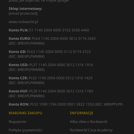
pokaż jak dojechać na mapie google
Sklep internetowy:
[email protected]
www.rockworld.pl
Konto PLN:
51 1140 2004 0000 3102 3558 4460
Konto EURO:
PL64 1140 2004 0000 3812 0174 2683
(BIC: BREXPLPWMBK)
Konto GB:
PL63 1140 2004 0000 3112 0174 3723
(BIC: BREXPLPWMBK)
Konto USD:
PL37 1140 2004 0000 3012 1316 1916
(BIC: BREXPLPWMBK)
Konto CZK:
PL02 1140 2004 0000 3312 1316 1429
(BIC: BREXPLPWMBK)
Konto HUF:
PL39 1140 2004 0000 3012 1316 1783
(BIC: BREXPLPWMBK)
Konto RON:
PL52 1090 1766 0000 0001 5822 1550 (BIC: WBKPPLPP)
WARUNKI ZAKUPU
INFORMACJE
Regulamin
Kilka słów o Rockworld
Polityka prywatności
Rockworld Carp Academy