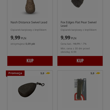
Nash Distance Swivel Lead
Fox Edges Flat Pear Swivel
Lead
Ciężarek karpiowy z krętlikiem
Ciężarek karpiowy z krętlikiem
9,99
9,99
PLN
PLN
otrzymujesz
0,09 pkt
Cena kat.:
10,79
/ -7%
Min. cena z 30 dni przed
obniżką: 8.99
KUP
KUP
Promocja
5,0
5,0