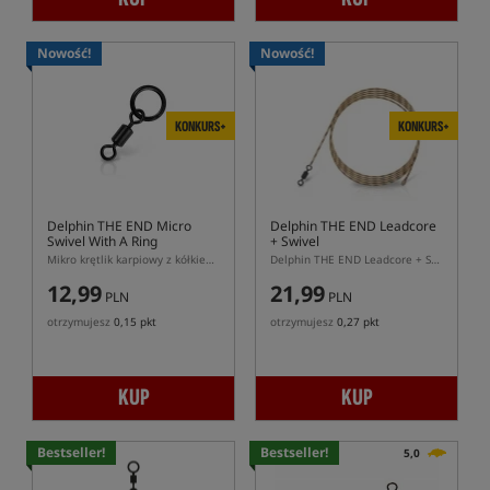
Nowość!
Nowość!
KONKURS+
KONKURS+
Delphin THE END Micro
Delphin THE END Leadcore
Swivel With A Ring
+ Swivel
Mikro krętlik karpiowy z kółkiem Delphin THE END Ring Swivel
Delphin THE END Leadcore + Swivel 45 lb 1 m – gotowe leadery karpiowe z krętlikiem
12,99
21,99
PLN
PLN
otrzymujesz
0,15 pkt
otrzymujesz
0,27 pkt
KUP
KUP
Bestseller!
Bestseller!
5,0