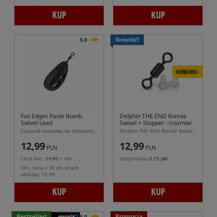
KUP
KUP
Nowość!
5,0
KONKURS+
Fox Edges Paste Bomb
Delphin THE END Ronnie
Swivel Lead
Swivel + Stopper
- (rozmiar
7)
Ciężarek karpiowy do oblepiania pastą
Delphin THE END Ronnie Swivel + Stopper rozmiar 7 – krętlik do Ronnie Rig
12,99
12,99
PLN
PLN
Cena kat.:
13,89
/ -6%
otrzymujesz
0,15 pkt
Min. cena z 30 dni przed
obniżką: 12.99
KUP
KUP
Bestseller!
Promocja
5,0