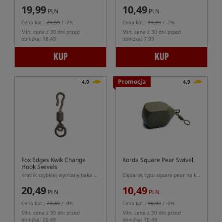
19,99
10,49
PLN
PLN
Cena kat.:
21,59
/ -7%
Cena kat.:
11,29
/ -7%
Min. cena z 30 dni przed
Min. cena z 30 dni przed
obniżką: 18.49
obniżką: 7.99
KUP
KUP
Promocja
4,9
4,9
Fox Edges Kwik Change
Korda Square Pear Swivel
Hook Swivels
Krętlik szybkiej wymiany haka z kółeczkiem
Ciężarek typu square pear na krętliku
20,49
10,49
PLN
PLN
Cena kat.:
22,49
/ -9%
Cena kat.:
10,99
/ -5%
Min. cena z 30 dni przed
Min. cena z 30 dni przed
obniżką: 20.49
obniżką: 10.49