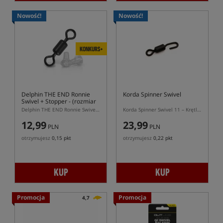
Nowość!
Nowość!
KONKURS+
Delphin THE END Ronnie
Korda Spinner Swivel
Swivel + Stopper
- (rozmiar
9)
Delphin THE END Ronnie Swivel + Stopper rozmiar 9 – krętlik do przyponów Ronnie Rig
Korda Spinner Swivel 11 – Krętlik do Spinner Riga
12,99
23,99
PLN
PLN
otrzymujesz
0,15 pkt
otrzymujesz
0,22 pkt
KUP
KUP
Promocja
Promocja
4,7