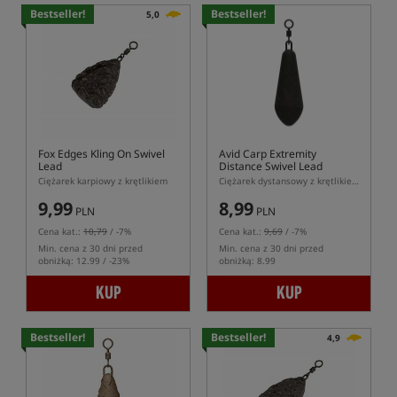
Bestseller!
Bestseller!
5,0
Fox Edges Kling On Swivel
Avid Carp Extremity
Lead
Distance Swivel Lead
Ciężarek karpiowy z krętlikiem
Ciężarek dystansowy z krętlikiem Avid Carp Extremity
9,99
8,99
PLN
PLN
Cena kat.:
10,79
/ -7%
Cena kat.:
9,69
/ -7%
Min. cena z 30 dni przed
Min. cena z 30 dni przed
obniżką: 12.99 / -23%
obniżką: 8.99
KUP
KUP
Bestseller!
Bestseller!
4,9