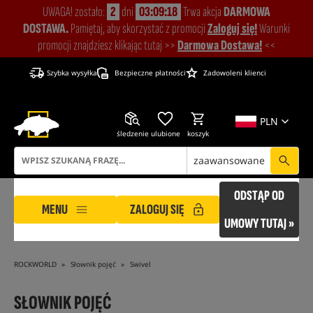
UWAGA! zostało:
2
dni
03:09:17
Trwa akcja
DARMOWA
DOSTAWA.
Pamiętaj, aby skorzystać z promocji
Zaloguj się!
Warunki
promocji znajdziesz klikając tutaj >>
Darmowa Dostawa!
<<
Szybka wysyłka
Bezpieczne płatności
Zadowoleni klienci
PLN
śledzenie
ulubione
koszyk
zaawansowane
ODSTĄP OD
MENU
ZALOGUJ SIĘ
UMOWY TUTAJ »
ROCKWORLD
Słownik pojęć
Swivel
SŁOWNIK POJĘĆ