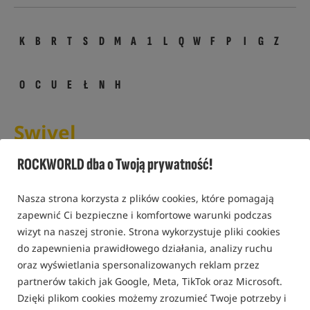
K
B
R
T
S
D
M
A
1
L
Q
W
F
P
I
G
Z
O
C
U
E
Ł
N
H
Swivel
Swivel - to z języka angielskiego krętlik.
ROCKWORLD dba o Twoją prywatność!
PRODUKTY POWIĄZANE
Nasza strona korzysta z plików cookies, które pomagają
zapewnić Ci bezpieczne i komfortowe warunki podczas
wizyt na naszej stronie. Strona wykorzystuje pliki cookies
Bestseller!
Promocja
4,9
5,0
do zapewnienia prawidłowego działania, analizy ruchu
oraz wyświetlania spersonalizowanych reklam przez
partnerów takich jak Google, Meta, TikTok oraz Microsoft.
Dzięki plikom cookies możemy zrozumieć Twoje potrzeby i