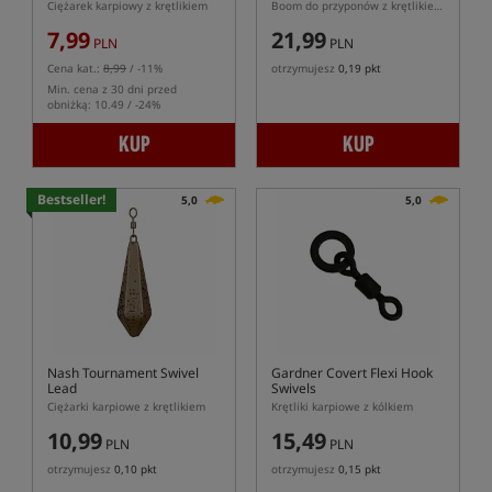
Ciężarek karpiowy z krętlikiem
Boom do przyponów z krętlikiem Spinner Swivel XX
7,99
21,99
PLN
PLN
Cena kat.:
8,99
/ -11%
otrzymujesz
0,19 pkt
Min. cena z 30 dni przed
obniżką: 10.49 / -24%
KUP
KUP
Bestseller!
5,0
5,0
Nash Tournament Swivel
Gardner Covert Flexi Hook
Lead
Swivels
Ciężarki karpiowe z krętlikiem
Krętliki karpiowe z kólkiem
10,99
15,49
PLN
PLN
otrzymujesz
0,10 pkt
otrzymujesz
0,15 pkt