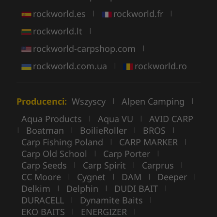
rockworld.es
rockworld.fr
|
|
rockworld.lt
|
rockworld-carpshop.com
|
rockworld.com.ua
rockworld.ro
|
Producenci:
Wszyscy
Alpen Camping
|
|
Aqua Products
Aqua VU
AVID CARP
|
|
Boatman
BoilieRoller
BROS
|
|
|
|
Carp Fishing Poland
CARP MARKER
|
|
Carp Old School
Carp Porter
|
|
Carp Seeds
Carp Spirit
Carprus
|
|
|
CC Moore
Cygnet
DAM
Deeper
|
|
|
|
Delkim
Delphin
DUDI BAIT
|
|
|
DURACELL
Dynamite Baits
|
|
EKO BAITS
ENERGIZER
|
|