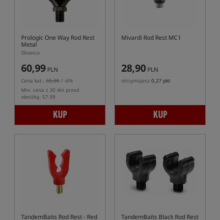
Prologic One Way Rod Rest
Mivardi Rod Rest MC1
Metal
Głowica
60,99
28,90
PLN
PLN
Cena kat.:
65,00
/ -6%
otrzymujesz
0,27 pkt
Min. cena z 30 dni przed
obniżką: 57.99
KUP
KUP
TandemBaits Rod Rest - Red
TandemBaits Black Rod Rest