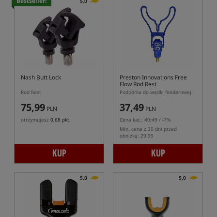
Bestseller!
5,0
Nash Butt Lock
Preston Innovations Free
Flow Rod Rest
Rod Rest
Podpórka do wędki feederowej
75,99
37,49
PLN
PLN
otrzymujesz
0,68 pkt
Cena kat.:
40,49
/ -7%
Min. cena z 30 dni przed
obniżką: 29.99
KUP
KUP
5,0
5,0