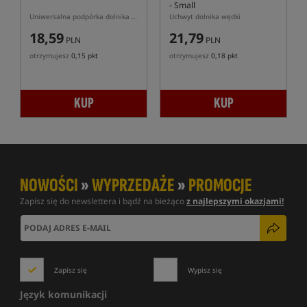
- Small
Uniwersalna podpórka dolnika wędki
Uchwyt dolnika wędki
18,59
21,79
PLN
PLN
otrzymujesz
0,15 pkt
otrzymujesz
0,18 pkt
KUP
KUP
NOWOŚCI
»
WYPRZEDAŻE
»
PROMOCJE
Zapisz się do newslettera i bądź na bieżąco
z najlepszymi okazjami!
Zapisz się
Wypisz się
Język komunikacji