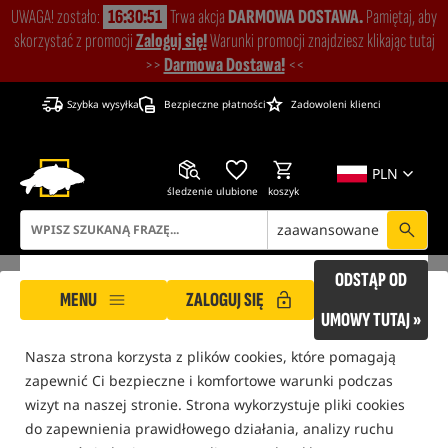
UWAGA! zostało:
16:30:50
Trwa akcja
DARMOWA DOSTAWA.
Pamiętaj, aby
skorzystać z promocji
Zaloguj się!
Warunki promocji znajdziesz klikając tutaj
>>
Darmowa Dostawa!
<<
Szybka wysyłka
Bezpieczne płatności
Zadowoleni klienci
PLN
śledzenie
ulubione
koszyk
zaawansowane
ODSTĄP OD
MENU
ZALOGUJ SIĘ
ROCKWORLD dba o Twoją prywatność!
UMOWY TUTAJ »
Nasza strona korzysta z plików cookies, które pomagają
ROCKWORLD
Słownik pojęć
Rod Rest
zapewnić Ci bezpieczne i komfortowe warunki podczas
wizyt na naszej stronie. Strona wykorzystuje pliki cookies
SŁOWNIK POJĘĆ
do zapewnienia prawidłowego działania, analizy ruchu