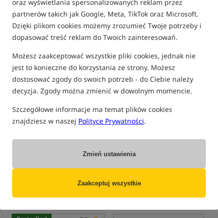
oraz wyświetlania spersonalizowanych reklam przez
partnerów takich jak Google, Meta, TikTok oraz Microsoft.
Dzięki plikom cookies możemy zrozumieć Twoje potrzeby i
K
B
R
T
S
D
M
A
1
L
Q
W
F
P
I
G
Z
dopasować treść reklam do Twoich zainteresowań.
Możesz zaakceptować wszystkie pliki cookies, jednak nie
O
C
U
E
Ł
N
H
jest to konieczne do korzystania ze strony. Możesz
dostosować zgody do swoich potrzeb - do Ciebie należy
Rod Rest
decyzja. Zgody można zmienić w dowolnym momencie.
Szczegółowe informacje ma temat plików cookies
Rod Rest to uchwyt utrzymujacy dolnik wedki. Inaczej zwany
znajdziesz w naszej
Polityce Prywatności
.
Back Rest.
Powiązane terminy:
Zmień ustawienia
Back Rest
Zaakceptuj wszystkie
PRODUKTY POWIĄZANE