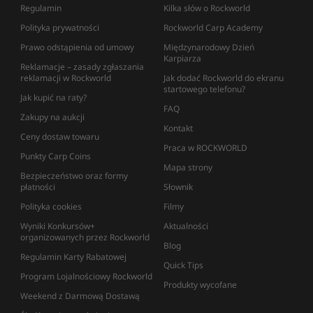
Regulamin
Kilka słów o Rockworld
Polityka prywatności
Rockworld Carp Academy
Prawo odstąpienia od umowy
Międzynarodowy Dzień
Karpiarza
Reklamacje – zasady zgłaszania
reklamacji w Rockworld
Jak dodać Rockworld do ekranu
startowego telefonu?
Jak kupić na raty?
FAQ
Zakupy na aukcji
Kontakt
Ceny dostaw towaru
Praca w ROCKWORLD
Punkty Carp Coins
Mapa strony
Bezpieczeństwo oraz formy
płatności
Słownik
Polityka cookies
Filmy
Wyniki Konkursów+
Aktualności
organizowanych przez Rockworld
Blog
Regulamin Karty Rabatowej
Quick Tips
Program Lojalnościowy Rockworld
Produkty wycofane
Weekend z Darmową Dostawą