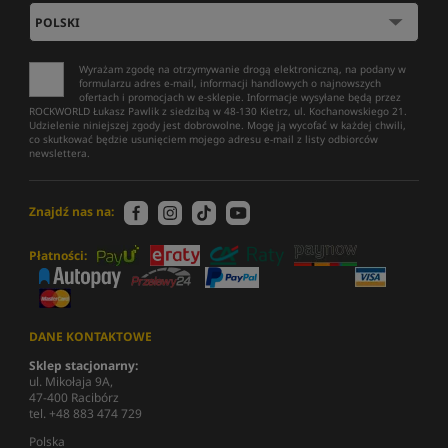
Wyrażam zgodę na otrzymywanie drogą elektroniczną, na podany w
formularzu adres e-mail, informacji handlowych o najnowszych
ofertach i promocjach w e-sklepie. Informacje wysyłane będą przez
ROCKWORLD Łukasz Pawlik z siedzibą w 48-130 Kietrz, ul. Kochanowskiego 21.
Udzielenie niniejszej zgody jest dobrowolne. Mogę ją wycofać w każdej chwili,
co skutkować będzie usunięciem mojego adresu e-mail z listy odbiorców
newslettera.
Znajdź nas na:
Płatności:
DANE KONTAKTOWE
Sklep stacjonarny:
ul. Mikołaja 9A,
47-400 Racibórz
tel. +48 883 474 729
Polska