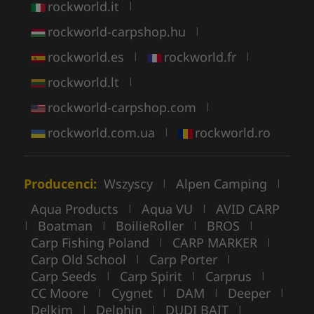
rockworld.it
|
rockworld-carpshop.hu
|
rockworld.es
rockworld.fr
|
|
rockworld.lt
|
rockworld-carpshop.com
|
rockworld.com.ua
rockworld.ro
|
Producenci:
Wszyscy
Alpen Camping
|
|
Aqua Products
Aqua VU
AVID CARP
|
|
Boatman
BoilieRoller
BROS
|
|
|
|
Carp Fishing Poland
CARP MARKER
|
|
Carp Old School
Carp Porter
|
|
Carp Seeds
Carp Spirit
Carprus
|
|
|
CC Moore
Cygnet
DAM
Deeper
|
|
|
|
Delkim
Delphin
DUDI BAIT
|
|
|