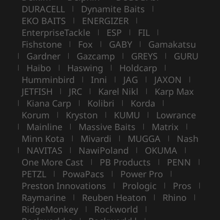
DURACELL
Dynamite Baits
|
|
EKO BAITS
ENERGIZER
|
|
EnterpriseTackle
ESP
FIL
|
|
|
Fishstone
Fox
GABY
Gamakatsu
|
|
|
Gardner
Gazcamp
GREYS
GURU
|
|
|
|
Haibo
Haswing
Holdcarp
|
|
|
|
Humminbird
Inni
JAG
JAXON
|
|
|
|
JETFISH
JRC
Karel Nikl
Karp Max
|
|
|
Kiana Carp
Kolibri
Korda
|
|
|
|
Korum
Kryston
KUMU
Lowrance
|
|
|
Mainline
Massive Baits
Matrix
|
|
|
|
Minn Kota
Mivardi
MUGGA
Nash
|
|
|
NAVITAS
NawiPoland
OKUMA
|
|
|
|
One More Cast
PB Products
PENN
|
|
|
PETZL
PowaPacs
Power Pro
|
|
|
Preston Innovations
Prologic
Pros
|
|
|
Raymarine
Reuben Heaton
Rhino
|
|
|
RidgeMonkey
Rockworld
|
|