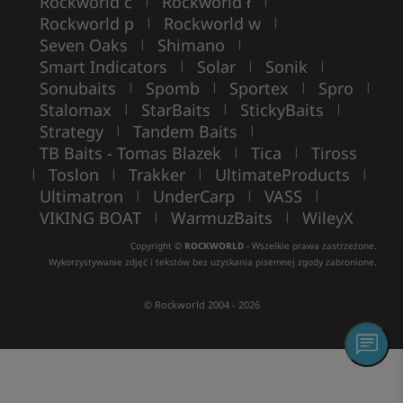
Rockworld c
Rockworld ł
|
|
Rockworld p
Rockworld w
|
|
Seven Oaks
Shimano
|
|
Smart Indicators
Solar
Sonik
|
|
|
Sonubaits
Spomb
Sportex
Spro
|
|
|
|
Stalomax
StarBaits
StickyBaits
|
|
|
Strategy
Tandem Baits
|
|
TB Baits - Tomas Blazek
Tica
Tiross
|
|
Toslon
Trakker
UltimateProducts
|
|
|
|
Ultimatron
UnderCarp
VASS
|
|
|
VIKING BOAT
WarmuzBaits
WileyX
|
|
Copyright ©
ROCKWORLD
- Wszelkie prawa zastrzeżone.
Wykorzystywanie zdjęć i tekstów bez uzyskania pisemnej zgody zabronione.
© Rockworld 2004 - 2026