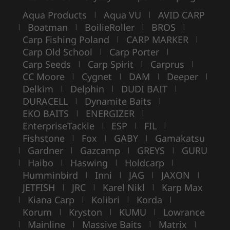
Aqua Products
Aqua VU
AVID CARP
|
|
Boatman
BoilieRoller
BROS
|
|
|
|
Carp Fishing Poland
CARP MARKER
|
|
Carp Old School
Carp Porter
|
|
Carp Seeds
Carp Spirit
Carprus
|
|
|
CC Moore
Cygnet
DAM
Deeper
|
|
|
|
Delkim
Delphin
DUDI BAIT
|
|
|
DURACELL
Dynamite Baits
|
|
EKO BAITS
ENERGIZER
|
|
EnterpriseTackle
ESP
FIL
|
|
|
Fishstone
Fox
GABY
Gamakatsu
|
|
|
Gardner
Gazcamp
GREYS
GURU
|
|
|
|
Haibo
Haswing
Holdcarp
|
|
|
|
Humminbird
Inni
JAG
JAXON
|
|
|
|
JETFISH
JRC
Karel Nikl
Karp Max
|
|
|
Kiana Carp
Kolibri
Korda
|
|
|
|
Korum
Kryston
KUMU
Lowrance
|
|
|
Mainline
Massive Baits
Matrix
|
|
|
|