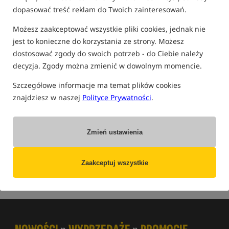
dopasować treść reklam do Twoich zainteresowań.
Możesz zaakceptować wszystkie pliki cookies, jednak nie
K
B
R
T
S
D
M
A
1
L
Q
W
F
P
I
G
Z
jest to konieczne do korzystania ze strony. Możesz
dostosować zgody do swoich potrzeb - do Ciebie należy
O
C
U
E
Ł
N
H
decyzja. Zgody można zmienić w dowolnym momencie.
Szczegółowe informacje ma temat plików cookies
Pistolet do Ciasta
znajdziesz w naszej
Polityce Prywatności
.
Pistolet do ciasta używany do wyciskania ciasta z którego
robi się kulki proteinowe. Formowane wałeczki wrzuca się na
Zmień ustawienia
roller i formuje kulki.
Zaakceptuj wszystkie
Powiązane terminy:
Roller