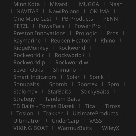
Minn Kota
Mivardi
MUGGA
Nash
|
|
|
NAVITAS
NawiPoland
OKUMA
|
|
|
|
One More Cast
PB Products
PENN
|
|
|
PETZL
PowaPacs
Power Pro
|
|
|
Preston Innovations
Prologic
Pros
|
|
|
Raymarine
Reuben Heaton
Rhino
|
|
|
RidgeMonkey
Rockworld
|
|
Rockworld c
Rockworld ł
|
|
Rockworld p
Rockworld w
|
|
Seven Oaks
Shimano
|
|
Smart Indicators
Solar
Sonik
|
|
|
Sonubaits
Spomb
Sportex
Spro
|
|
|
|
Stalomax
StarBaits
StickyBaits
|
|
|
Strategy
Tandem Baits
|
|
TB Baits - Tomas Blazek
Tica
Tiross
|
|
Toslon
Trakker
UltimateProducts
|
|
|
|
Ultimatron
UnderCarp
VASS
|
|
|
VIKING BOAT
WarmuzBaits
WileyX
|
|