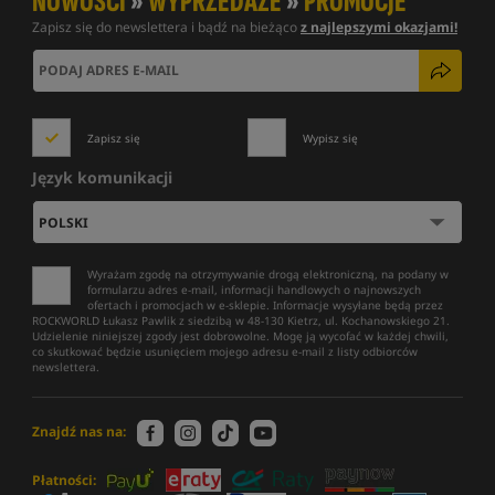
NOWOŚCI
»
WYPRZEDAŻE
»
PROMOCJE
Zapisz się do newslettera i bądź na bieżąco
z najlepszymi okazjami!
Zapisz się
Wypisz się
Język komunikacji
Wyrażam zgodę na otrzymywanie drogą elektroniczną, na podany w
formularzu adres e-mail, informacji handlowych o najnowszych
ofertach i promocjach w e-sklepie. Informacje wysyłane będą przez
ROCKWORLD Łukasz Pawlik z siedzibą w 48-130 Kietrz, ul. Kochanowskiego 21.
Udzielenie niniejszej zgody jest dobrowolne. Mogę ją wycofać w każdej chwili,
co skutkować będzie usunięciem mojego adresu e-mail z listy odbiorców
newslettera.
Znajdź nas na:
Płatności: