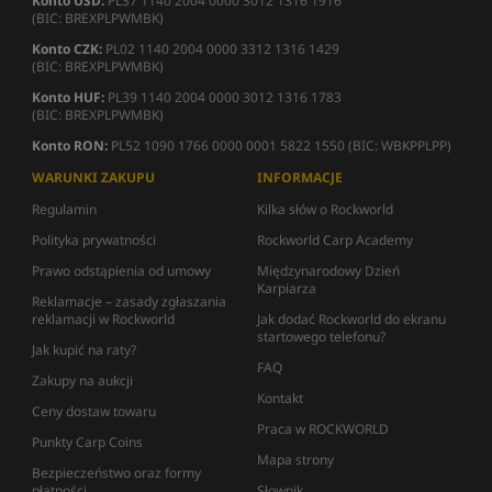
Konto USD:
PL37 1140 2004 0000 3012 1316 1916
(BIC: BREXPLPWMBK)
Konto CZK:
PL02 1140 2004 0000 3312 1316 1429
(BIC: BREXPLPWMBK)
Konto HUF:
PL39 1140 2004 0000 3012 1316 1783
(BIC: BREXPLPWMBK)
Konto RON:
PL52 1090 1766 0000 0001 5822 1550 (BIC: WBKPPLPP)
WARUNKI ZAKUPU
INFORMACJE
Regulamin
Kilka słów o Rockworld
Polityka prywatności
Rockworld Carp Academy
Prawo odstąpienia od umowy
Międzynarodowy Dzień
Karpiarza
Reklamacje – zasady zgłaszania
reklamacji w Rockworld
Jak dodać Rockworld do ekranu
startowego telefonu?
Jak kupić na raty?
FAQ
Zakupy na aukcji
Kontakt
Ceny dostaw towaru
Praca w ROCKWORLD
Punkty Carp Coins
Mapa strony
Bezpieczeństwo oraz formy
płatności
Słownik