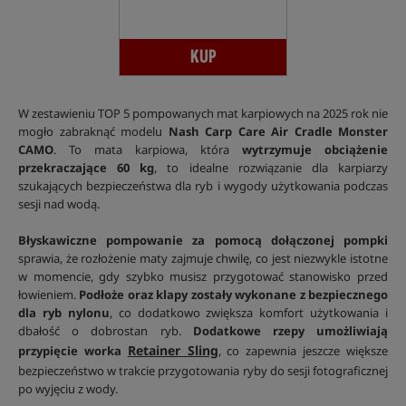
KUP
W zestawieniu TOP 5 pompowanych mat karpiowych na 2025 rok nie
mogło zabraknąć modelu
Nash Carp Care Air Cradle Monster
CAMO
. To mata karpiowa, która
wytrzymuje obciążenie
przekraczające 60 kg
, to idealne rozwiązanie dla karpiarzy
szukających bezpieczeństwa dla ryb i wygody użytkowania podczas
sesji nad wodą.
Błyskawiczne pompowanie za pomocą dołączonej pompki
sprawia, że rozłożenie maty zajmuje chwilę, co jest niezwykle istotne
w momencie, gdy szybko musisz przygotować stanowisko przed
łowieniem.
Podłoże oraz klapy zostały wykonane z bezpiecznego
dla ryb nylonu
, co dodatkowo zwiększa komfort użytkowania i
dbałość o dobrostan ryb.
Dodatkowe rzepy umożliwiają
Retainer Sling
przypięcie worka
, co zapewnia jeszcze większe
bezpieczeństwo w trakcie przygotowania ryby do sesji fotograficznej
po wyjęciu z wody.