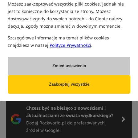
Możesz zaakceptować wszystkie pliki cookies, jednak nie
jest to konieczne do korzystania ze strony. Możesz
TOP 5 Pompowanych Mat Karpiowych 2025
dostosować zgody do swoich potrzeb - do Ciebie należy
decyzja. Zgody można zmienić w dowolnym momencie.
Szczegółowe informacje ma temat plików cookies
Ochrona złowionych karpi to jeden z kluczowych aspektów,
znajdziesz w naszej
Polityce Prywatności
.
którym powinien kierować się nowoczesny karpiarz. Na rynku
dostępnych jest wiele różnych typów mat, które umożliwiają
bezpieczne przetrzymanie ryby na brzegu. Jednym z
najciekawszych rozwiązań jest pompowana mata karpiowa,
Zmień ustawienia
która oferuje dodatkowy komfort i bezpieczeństwo. W
dzisiejszym zestawieniu przedstawimy TOP 5 pompowanych
mat, które warto rozważyć, aby zapewnić swoim złowionym
Zaakceptuj wszystkie
karpiom odpowiednią ochronę.
Chcesz być na bieżąco z nowościami i
aktualnościami ze świata wędkarskiego?
Dodaj Rockworld.pl do preferowanych
źródeł w Google!