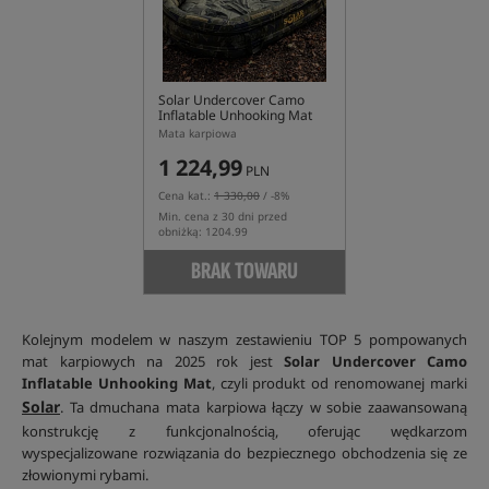
Solar Undercover Camo
Inflatable Unhooking Mat
Mata karpiowa
1 224,99
PLN
Cena kat.:
1 330,00
/ -8%
Min. cena z 30 dni przed
obniżką: 1204.99
BRAK TOWARU
Kolejnym modelem w naszym zestawieniu TOP 5 pompowanych
mat karpiowych na 2025 rok jest
Solar Undercover Camo
Inflatable Unhooking Mat
, czyli produkt od renomowanej marki
Solar
. Ta dmuchana mata karpiowa łączy w sobie zaawansowaną
konstrukcję z funkcjonalnością, oferując wędkarzom
wyspecjalizowane rozwiązania do bezpiecznego obchodzenia się ze
złowionymi rybami.