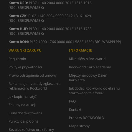
Konto USD:
PL37 1140 2004 0000 3012 1316 1916
(BIC: BREXPLPWMBK)
Konto CZK:
PL02 1140 2004 0000 3312 1316 1429
(BIC: BREXPLPWMBK)
Konto HUF:
PL39 1140 2004 0000 3012 1316 1783
(BIC: BREXPLPWMBK)
Konto RON:
PL52 1090 1766 0000 0001 5822 1550 (BIC: WBKPPLPP)
WARUNKI ZAKUPU
INFORMACJE
Regulamin
Kilka słów o Rockworld
Polityka prywatności
Rockworld Carp Academy
Prawo odstąpienia od umowy
Międzynarodowy Dzień
Karpiarza
Reklamacje – zasady zgłaszania
reklamacji w Rockworld
Jak dodać Rockworld do ekranu
startowego telefonu?
Jak kupić na raty?
FAQ
Zakupy na aukcji
Kontakt
Ceny dostaw towaru
Praca w ROCKWORLD
Punkty Carp Coins
Mapa strony
Bezpieczeństwo oraz formy