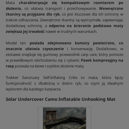
Mata
charakteryzuje się kompaktowym rozmiarem po
złożeniu
, co ułatwia transport i przechowywanie.
Wewnętrzne
tkaniny są przyjazne dla ryb
, co jest kluczowe dla ich ochrony w
trakcie odhaczania. Zewnętrzne tkaniny są wytrzymałe, zapewniając
dodatkową ochronę, a
odporna na ścieranie podstawa maty
zwiększa jej trwałość
nawet w trudnych warunkach.
Model ten
posiada zdejmowane komory powietrzne, co
znacznie ułatwia czyszczenie
i konserwację. Dodatkowo, w
zestawie znajduje się gumowy przewodnik carp care, który pomoże
w prawidłowym obchodzeniu się z rybami.
Pasek kompresyjny na
rzep
pozwala na łatwe i szybkie złożenie maty.
Trakker Sanctuary Self-Inflating Cribs to mata, która łączy
funkcjonalność z dbałością o dobro ryb, co czyni ją idealnym
wyborem dla każdego karpiarza.
Solar Undercover Camo Inflatable Unhooking Mat