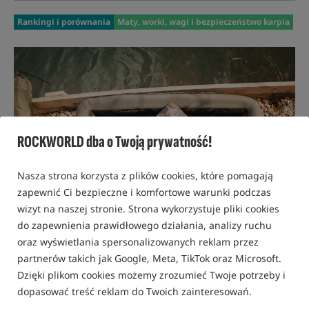
Rankingi i porównania
Maty, worki, wagi i bezpieczeństwo karpia
ROCKWORLD dba o Twoją prywatność!
Nasza strona korzysta z plików cookies, które pomagają
zapewnić Ci bezpieczne i komfortowe warunki podczas
wizyt na naszej stronie. Strona wykorzystuje pliki cookies
do zapewnienia prawidłowego działania, analizy ruchu
oraz wyświetlania spersonalizowanych reklam przez
partnerów takich jak Google, Meta, TikTok oraz Microsoft.
Dzięki plikom cookies możemy zrozumieć Twoje potrzeby i
dopasować treść reklam do Twoich zainteresowań.
14 MARCA 2025 R.
ADAM SKRZYPEK