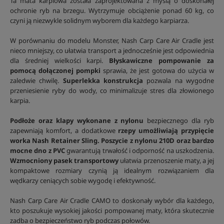
Ta mata karpiowa została zaprojektowana z myślą o doskonałej
ochronie ryb na brzegu. Wytrzymuje obciążenie ponad 60 kg, co
czyni ją niezwykle solidnym wyborem dla każdego karpiarza.
W porównaniu do modelu Monster, Nash Carp Care Air Cradle jest
nieco mniejszy, co ułatwia transport a jednocześnie jest odpowiednia
dla średniej wielkości karpi.
Błyskawiczne pompowanie za
pomocą dołączonej pompki
sprawia, że jest gotowa do użycia w
zaledwie chwilę.
Superlekka konstrukcja
pozwala na wygodne
przeniesienie ryby do wody, co minimalizuje stres dla złowionego
karpia.
Podłoże oraz klapy wykonane z nylonu
bezpiecznego dla ryb
zapewniają komfort, a dodatkowe
rzepy umożliwiają przypięcie
worka Nash Retainer Sling.
Poszycie z nylonu 210D oraz bardzo
mocne dno z PVC
gwarantują trwałość i odporność na uszkodzenia.
Wzmocniony pasek transportowy
ułatwia przenoszenie maty, a jej
kompaktowe rozmiary czynią ją idealnym rozwiązaniem dla
wędkarzy ceniących sobie wygodę i efektywność.
Nash Carp Care Air Cradle CAMO to doskonały wybór dla każdego,
kto poszukuje wysokiej jakości pompowanej maty, która skutecznie
zadba o bezpieczeństwo ryb podczas połowów.