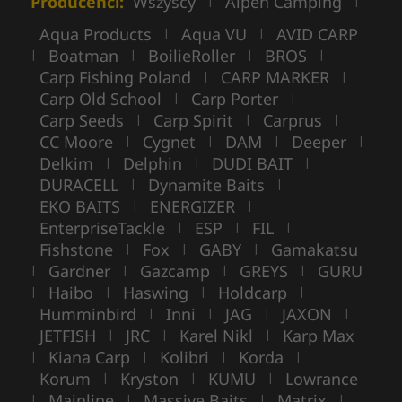
Producenci:
Wszyscy
Alpen Camping
|
|
Aqua Products
Aqua VU
AVID CARP
|
|
Boatman
BoilieRoller
BROS
|
|
|
|
Carp Fishing Poland
CARP MARKER
|
|
Carp Old School
Carp Porter
|
|
Carp Seeds
Carp Spirit
Carprus
|
|
|
CC Moore
Cygnet
DAM
Deeper
|
|
|
|
Delkim
Delphin
DUDI BAIT
|
|
|
DURACELL
Dynamite Baits
|
|
EKO BAITS
ENERGIZER
|
|
EnterpriseTackle
ESP
FIL
|
|
|
Fishstone
Fox
GABY
Gamakatsu
|
|
|
Gardner
Gazcamp
GREYS
GURU
|
|
|
|
Haibo
Haswing
Holdcarp
|
|
|
|
Humminbird
Inni
JAG
JAXON
|
|
|
|
JETFISH
JRC
Karel Nikl
Karp Max
|
|
|
Kiana Carp
Kolibri
Korda
|
|
|
|
Korum
Kryston
KUMU
Lowrance
|
|
|
Mainline
Massive Baits
Matrix
|
|
|
|