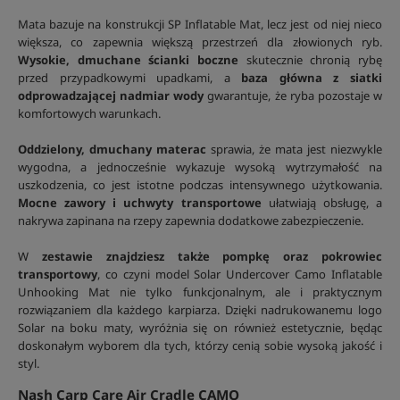
Mata bazuje na konstrukcji SP Inflatable Mat, lecz jest od niej nieco
większa, co zapewnia większą przestrzeń dla złowionych ryb.
Wysokie, dmuchane ścianki boczne
skutecznie chronią rybę
przed przypadkowymi upadkami, a
baza główna z siatki
odprowadzającej nadmiar wody
gwarantuje, że ryba pozostaje w
komfortowych warunkach.
Oddzielony, dmuchany materac
sprawia, że mata jest niezwykle
wygodna, a jednocześnie wykazuje wysoką wytrzymałość na
uszkodzenia, co jest istotne podczas intensywnego użytkowania.
Mocne zawory i uchwyty transportowe
ułatwiają obsługę, a
nakrywa zapinana na rzepy zapewnia dodatkowe zabezpieczenie.
W
zestawie znajdziesz także pompkę oraz pokrowiec
transportowy
, co czyni model Solar Undercover Camo Inflatable
Unhooking Mat nie tylko funkcjonalnym, ale i praktycznym
rozwiązaniem dla każdego karpiarza. Dzięki nadrukowanemu logo
Solar na boku maty, wyróżnia się on również estetycznie, będąc
doskonałym wyborem dla tych, którzy cenią sobie wysoką jakość i
styl.
Nash Carp Care Air Cradle CAMO