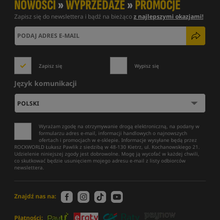
NOWOŚCI
»
WYPRZEDAŻE
»
PROMOCJE
Zapisz się do newslettera i bądź na bieżąco
z najlepszymi okazjami!
Zapisz się
Wypisz się
Język komunikacji
Wyrażam zgodę na otrzymywanie drogą elektroniczną, na podany w
formularzu adres e-mail, informacji handlowych o najnowszych
ofertach i promocjach w e-sklepie. Informacje wysyłane będą przez
ROCKWORLD Łukasz Pawlik z siedzibą w 48-130 Kietrz, ul. Kochanowskiego 21.
Udzielenie niniejszej zgody jest dobrowolne. Mogę ją wycofać w każdej chwili,
co skutkować będzie usunięciem mojego adresu e-mail z listy odbiorców
newslettera.
Znajdź nas na:
Płatności: