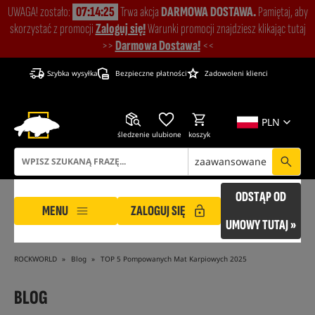
UWAGA! zostało:
07:14:24
Trwa akcja
DARMOWA DOSTAWA.
Pamiętaj, aby
skorzystać z promocji
Zaloguj się!
Warunki promocji znajdziesz klikając tutaj
>>
Darmowa Dostawa!
<<
Szybka wysyłka
Bezpieczne płatności
Zadowoleni klienci
PLN
śledzenie
ulubione
koszyk
zaawansowane
ODSTĄP OD
MENU
ZALOGUJ SIĘ
UMOWY TUTAJ »
ROCKWORLD
Blog
TOP 5 Pompowanych Mat Karpiowych 2025
BLOG