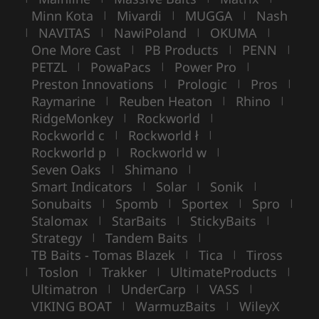
Minn Kota
Mivardi
MUGGA
Nash
|
|
|
NAVITAS
NawiPoland
OKUMA
|
|
|
|
One More Cast
PB Products
PENN
|
|
|
PETZL
PowaPacs
Power Pro
|
|
|
Preston Innovations
Prologic
Pros
|
|
|
Raymarine
Reuben Heaton
Rhino
|
|
|
RidgeMonkey
Rockworld
|
|
Rockworld c
Rockworld ł
|
|
Rockworld p
Rockworld w
|
|
Seven Oaks
Shimano
|
|
Smart Indicators
Solar
Sonik
|
|
|
Sonubaits
Spomb
Sportex
Spro
|
|
|
|
Stalomax
StarBaits
StickyBaits
|
|
|
Strategy
Tandem Baits
|
|
TB Baits - Tomas Blazek
Tica
Tiross
|
|
Toslon
Trakker
UltimateProducts
|
|
|
|
Ultimatron
UnderCarp
VASS
|
|
|
VIKING BOAT
WarmuzBaits
WileyX
|
|