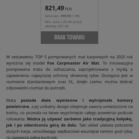
821,49
PLN
Cena kat.:
899,99
/ -9%
Min. cena z 30 dni przed
obniżką: 821.49
BRAK TOWARU
W zestawieniu TOP 5 pompowanych mat karpiowych na 2025 rok
wyróżnia się model
Fox Carpmaster Air Mat
. To innowacyjna
pompowana mata do odhaczania, zaprojektowana z myślą o
zapewnieniu najwyższej ochrony złowionej rybie. Dostępna jest w
rozmiarze standardowym oraz XL, dzięki czemu można dobrać
odpowiedni rozmiar do potrzeb.
Mata
posiada dwie wymienne i wytrzymałe komory
powietrzne
, a jej unikalny design obejmuje zawory umieszczone na
końcu, co pozwala na łatwe wypchnięcie całego powietrza podczas
rolowania.
Można ją używać zarówno jako tradycyjną kołyskę,
jak i po odwróceniu górą do dołu
. Taki układ ułatwia położenie
dużych karpi, umożliwiając wędkarzowi wsunięcie ramion pod rybę,
co zapewnia pełną kontrolę.