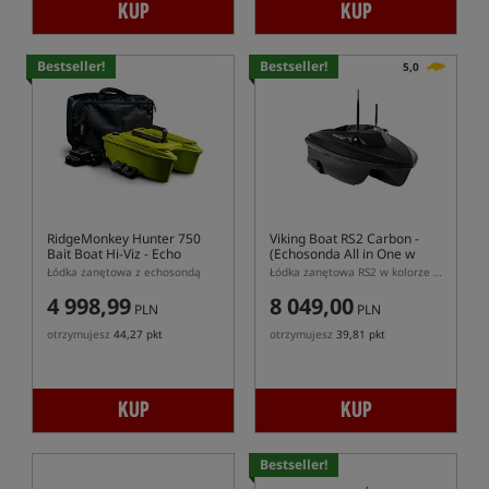
KUP
KUP
Bestseller!
Bestseller!
5,0
RidgeMonkey Hunter 750
Viking Boat RS2 Carbon
-
Bait Boat Hi-Viz - Echo
(Echosonda All in One w
Edition
Pilocie)
Łódka zanętowa z echosondą
Łódka zanętowa RS2 w kolorze carbon z GPS, autopilotem i echosondą All in One w pilocie
4 998,99
8 049,00
PLN
PLN
otrzymujesz
44,27 pkt
otrzymujesz
39,81 pkt
KUP
KUP
Bestseller!