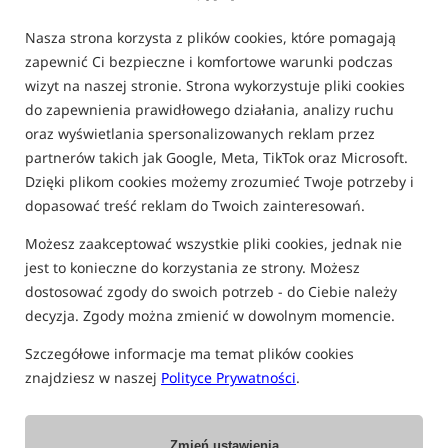
Nasza strona korzysta z plików cookies, które pomagają
O
C
U
E
Ł
N
H
zapewnić Ci bezpieczne i komfortowe warunki podczas
wizyt na naszej stronie. Strona wykorzystuje pliki cookies
Łódka zanętowa
do zapewnienia prawidłowego działania, analizy ruchu
oraz wyświetlania spersonalizowanych reklam przez
Łódka zanętowa to zdalnie sterowana jednostka pływająca
partnerów takich jak Google, Meta, TikTok oraz Microsoft.
wyposażona w komory transportowe, przeznaczona do
Dzięki plikom cookies możemy zrozumieć Twoje potrzeby i
precyzyjnego wywożenia zanęty oraz zestawów
dopasować treść reklam do Twoich zainteresowań.
karpiowych na wybrane miejsce na łowisku. Rozwiązanie
Możesz zaakceptować wszystkie pliki cookies, jednak nie
to pozwala na dokładne umieszczenie przynęty i zestawu
jest to konieczne do korzystania ze strony. Możesz
w punktach trudnych do osiągnięcia techniką rzutową, co
dostosować zgody do swoich potrzeb - do Ciebie należy
czyni je szczególnie cenionym narzędziem w
decyzja. Zgody można zmienić w dowolnym momencie.
nowoczesnym wędkarstwie karpiowym.
Szczegółowe informacje ma temat plików cookies
Budowa i działanie
znajdziesz w naszej
Polityce Prywatności
.
Typowa łódka zanętowa wykorzystuje sterowanie radiowe,
umożliwiające płynne manewrowanie na różnych
Zmień ustawienia