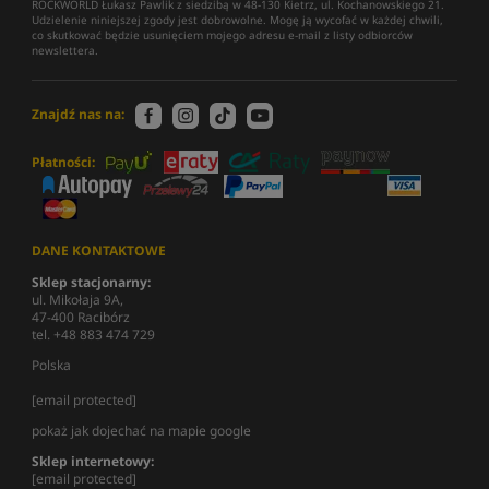
ROCKWORLD Łukasz Pawlik z siedzibą w 48-130 Kietrz, ul. Kochanowskiego 21.
Udzielenie niniejszej zgody jest dobrowolne. Mogę ją wycofać w każdej chwili,
co skutkować będzie usunięciem mojego adresu e-mail z listy odbiorców
newslettera.
Znajdź nas na:
Płatności:
DANE KONTAKTOWE
Sklep stacjonarny:
ul. Mikołaja 9A,
47-400 Racibórz
tel. +48 883 474 729
Polska
[email protected]
pokaż jak dojechać na mapie google
Sklep internetowy:
[email protected]