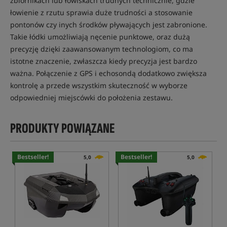
zbiornikach lub łowiskach trudnych technicznie, gdzie
łowienie z rzutu sprawia duże trudności a stosowanie
pontonów czy inych środków pływających jest zabronione.
Takie łódki umożliwiają nęcenie punktowe, oraz dużą
precyzję dzięki zaawansowanym technologiom, co ma
istotne znaczenie, zwłaszcza kiedy precyzja jest bardzo
ważna. Połączenie z GPS i echosondą dodatkowo zwiększa
kontrolę a przede wszystkim skuteczność w wyborze
odpowiedniej miejscówki do położenia zestawu.
PRODUKTY POWIĄZANE
Bestseller!
Bestseller!
5,0
5,0