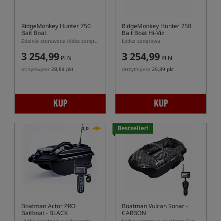
RidgeMonkey Hunter 750
RidgeMonkey Hunter 750
Bait Boat
Bait Boat Hi-Viz
Zdalnie sterowana łódka zanętowa
Łódka zanętowa
3 254,99
3 254,99
PLN
PLN
otrzymujesz
28,84 pkt
otrzymujesz
29,89 pkt
KUP
KUP
Bestseller!
4,0
Boatman Actor PRO
Boatman Vulcan Sonar -
Baitboat - BLACK
CARBON