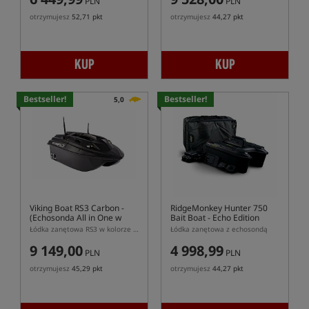
PLN
PLN
otrzymujesz
52,71 pkt
otrzymujesz
44,27 pkt
KUP
KUP
Bestseller!
Bestseller!
5,0
Viking Boat RS3 Carbon
-
RidgeMonkey Hunter 750
(Echosonda All in One w
Bait Boat - Echo Edition
Pilocie)
Łódka zanętowa RS3 w kolorze carbon z GPS, autopilotem i echosondą All in One w pilocie
Łódka zanętowa z echosondą
9 149,00
4 998,99
PLN
PLN
otrzymujesz
45,29 pkt
otrzymujesz
44,27 pkt