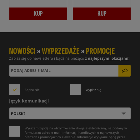
KUP
KUP
NOWOŚCI
»
WYPRZEDAŻE
»
PROMOCJE
Zapisz się do newslettera i bądź na bieżąco
z najlepszymi okazjami!
Zapisz się
Wypisz się
Język komunikacji
Wyrażam zgodę na otrzymywanie drogą elektroniczną, na podany w
formularzu adres e-mail, informacji handlowych o najnowszych
ofertach i promocjach w e-sklepie. Informacje wysyłane będą przez