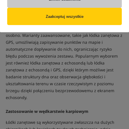
dystansach. Konstrukcja obejmuje jedną lub dwie komory
zanętowe, które otwierają się w określonym miejscu za
pomocą pilota, co zapewnia wysoką precyzję nęcenia. W
Zaakceptuj wszystkie
wielu modelach stosuje się dodatkowe uchwyty pozwalające
zamocować zestaw karpiowy i uwalniać go w łowisku
osobno. Warianty zaawansowane, takie jak łódka zanętowa z
GPS, umożliwiają zapisywanie punktów na mapie i
automatyczne dopływanie do nich, ograniczając ryzyko
błędu podczas wywożenia zestawu. Popularnym wyborem
jest również łódka zanętowa z echosondą lub łódka
zanętowa z echosondą i GPS, dzięki którym możliwe jest
badanie struktury dna oraz obserwacja głębokości i
ukształtowania terenu w czasie rzeczywistym z poziomu
brzegu dzięki połączeniu bezprzewodowemu z ekranem
echosondy.
Zastosowanie w wędkarstwie karpiowym
Łódki zanętowe są wykorzystywane zwłaszcza na dużych