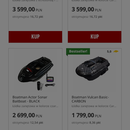
Łódka zanętowa z echosondą i GPS Boatman Actor PRO w czarnym kolorze
Łódka zanętowa w kolorze Carbon z echosondą SN 4
3 599,00
3 599,00
PLN
PLN
otrzymujesz
16,72 pkt
otrzymujesz
16,72 pkt
KUP
KUP
Bestseller!
5,0
Boatman Actor Sonar
Boatman Vulcan Basic-
Baitboat - BLACK
CARBON
Łódka zanętowa w kolorze czarnym z echosondą
Łódka zanętowa w kolorze Carbon
2 699,00
1 799,00
PLN
PLN
otrzymujesz
12,54 pkt
otrzymujesz
8,36 pkt