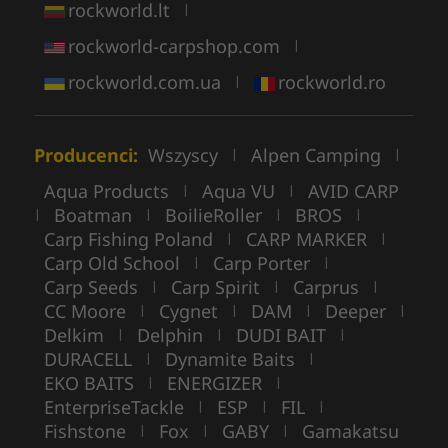
rockworld.lt
|
rockworld-carpshop.com
|
rockworld.com.ua
rockworld.ro
|
Producenci:
Wszyscy
Alpen Camping
|
|
Aqua Products
Aqua VU
AVID CARP
|
|
Boatman
BoilieRoller
BROS
|
|
|
|
Carp Fishing Poland
CARP MARKER
|
|
Carp Old School
Carp Porter
|
|
Carp Seeds
Carp Spirit
Carprus
|
|
|
CC Moore
Cygnet
DAM
Deeper
|
|
|
|
Delkim
Delphin
DUDI BAIT
|
|
|
DURACELL
Dynamite Baits
|
|
EKO BAITS
ENERGIZER
|
|
EnterpriseTackle
ESP
FIL
|
|
|
Fishstone
Fox
GABY
Gamakatsu
|
|
|