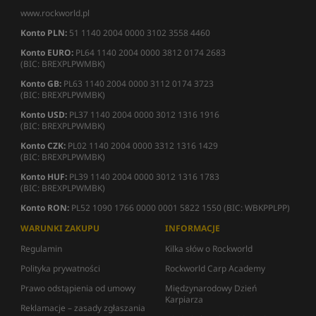
www.rockworld.pl
Konto PLN:
51 1140 2004 0000 3102 3558 4460
Konto EURO:
PL64 1140 2004 0000 3812 0174 2683
(BIC: BREXPLPWMBK)
Konto GB:
PL63 1140 2004 0000 3112 0174 3723
(BIC: BREXPLPWMBK)
Konto USD:
PL37 1140 2004 0000 3012 1316 1916
(BIC: BREXPLPWMBK)
Konto CZK:
PL02 1140 2004 0000 3312 1316 1429
(BIC: BREXPLPWMBK)
Konto HUF:
PL39 1140 2004 0000 3012 1316 1783
(BIC: BREXPLPWMBK)
Konto RON:
PL52 1090 1766 0000 0001 5822 1550 (BIC: WBKPPLPP)
WARUNKI ZAKUPU
INFORMACJE
Regulamin
Kilka słów o Rockworld
Polityka prywatności
Rockworld Carp Academy
Prawo odstąpienia od umowy
Międzynarodowy Dzień
Karpiarza
Reklamacje – zasady zgłaszania