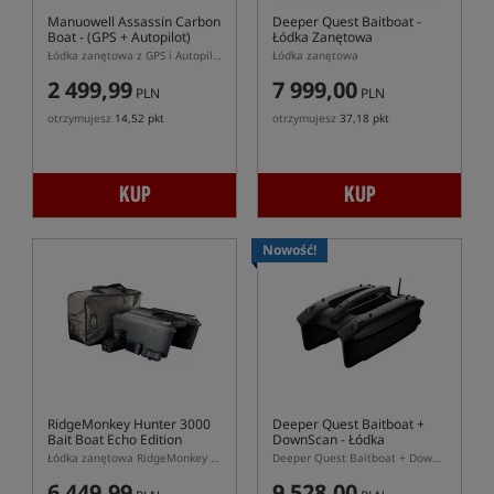
Manuowell Assassin Carbon
Deeper Quest Baitboat
-
Boat
- (GPS + Autopilot)
Łódka Zanętowa
Łódka zanętowa z GPS i Autopilotem
Łódka zanętowa
2 499,99
7 999,00
PLN
PLN
otrzymujesz
14,52 pkt
otrzymujesz
37,18 pkt
KUP
KUP
Nowość!
RidgeMonkey Hunter 3000
Deeper Quest Baitboat +
Bait Boat Echo Edition
DownScan
- Łódka
Zanętowa
Łódka zanętowa RidgeMonkey Hunter 3000 z echosondą
Deeper Quest Baitboat + DownScan – łódka zanętowa z sonarem CHIRP i DownScan Undervision
6 449,99
9 528,00