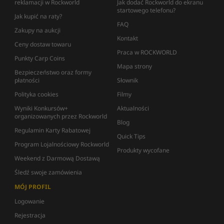
reklamacji w Rockworld
Jak dodać Rockworld do ekranu
startowego telefonu?
Jak kupić na raty?
FAQ
Zakupy na aukcji
Kontakt
Ceny dostaw towaru
Praca w ROCKWORLD
Punkty Carp Coins
Mapa strony
Bezpieczeństwo oraz formy
płatności
Słownik
Polityka cookies
Filmy
Wyniki Konkursów+
Aktualności
organizowanych przez Rockworld
Blog
Regulamin Karty Rabatowej
Quick Tips
Program Lojalnościowy Rockworld
Produkty wycofane
Weekend z Darmową Dostawą
Śledź swoje zamówienia
MÓJ PROFIL
Logowanie
Rejestracja