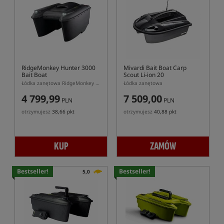
RidgeMonkey Hunter 3000
Mivardi Bait Boat Carp
Bait Boat
Scout Li-ion 20
Łódka zanętowa RidgeMonkey Hunter 3000
Łódka zanętowa
4 799,99
7 509,00
PLN
PLN
otrzymujesz
38,66 pkt
otrzymujesz
40,88 pkt
KUP
ZAMÓW
Bestseller!
Bestseller!
5,0