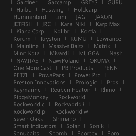
Gardner
Gazcamp
GREYS
GURU
|
|
|
|
Haibo
Haswing
Holdcarp
|
|
|
|
Humminbird
Inni
JAG
JAXON
|
|
|
|
JETFISH
JRC
Karel Nikl
Karp Max
|
|
|
Kiana Carp
Kolibri
Korda
|
|
|
|
Korum
Kryston
KUMU
Lowrance
|
|
|
Mainline
Massive Baits
Matrix
|
|
|
|
Minn Kota
Mivardi
MUGGA
Nash
|
|
|
NAVITAS
NawiPoland
OKUMA
|
|
|
|
One More Cast
PB Products
PENN
|
|
|
PETZL
PowaPacs
Power Pro
|
|
|
Preston Innovations
Prologic
Pros
|
|
|
Raymarine
Reuben Heaton
Rhino
|
|
|
RidgeMonkey
Rockworld
|
|
Rockworld c
Rockworld ł
|
|
Rockworld p
Rockworld w
|
|
Seven Oaks
Shimano
|
|
Smart Indicators
Solar
Sonik
|
|
|
Sonubaits
Spomb
Sportex
Spro
|
|
|
|