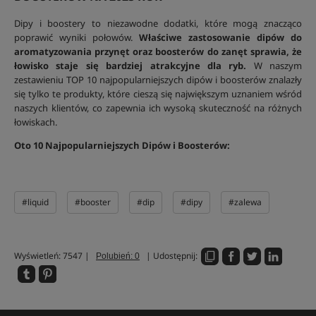
Dipy i boostery to niezawodne dodatki, które mogą znacząco
poprawić wyniki połowów.
Właściwe zastosowanie dipów do
aromatyzowania przynęt oraz boosterów do zanęt sprawia, że
łowisko staje się bardziej atrakcyjne dla ryb.
W naszym
zestawieniu TOP 10 najpopularniejszych dipów i boosterów znalazły
się tylko te produkty, które cieszą się największym uznaniem wśród
naszych klientów, co zapewnia ich wysoką skuteczność na różnych
łowiskach.
Oto 10 Najpopularniejszych Dipów i Boosterów:
#liquid
#booster
#dip
#dipy
#zalewa
Wyświetleń: 7547 |
| Udostępnij:
Polubień: 0