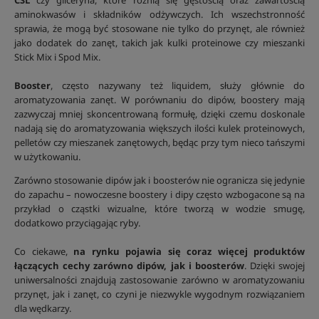
CSL
czy gliceryna, które różnią się gęstością oraz zawartością
aminokwasów i składników odżywczych. Ich wszechstronność
sprawia, że mogą być stosowane nie tylko do przynęt, ale również
jako dodatek do zanęt, takich jak kulki proteinowe czy mieszanki
Stick Mix i Spod Mix.
Booster
, często nazywany też liquidem, służy głównie do
aromatyzowania zanęt. W porównaniu do dipów, boostery mają
zazwyczaj mniej skoncentrowaną formułę, dzięki czemu doskonale
nadają się do aromatyzowania większych ilości kulek proteinowych,
pelletów czy mieszanek zanętowych, będąc przy tym nieco tańszymi
w użytkowaniu.
Zarówno stosowanie dipów jak i boosterów nie ogranicza się jedynie
do zapachu – nowoczesne boostery i dipy często wzbogacone są na
przykład o cząstki wizualne, które tworzą w wodzie smugę,
dodatkowo przyciągając ryby.
Co ciekawe,
na rynku pojawia się coraz więcej produktów
łączących cechy zarówno dipów, jak i boosterów
. Dzięki swojej
uniwersalności znajdują zastosowanie zarówno w aromatyzowaniu
przynęt, jak i zanęt, co czyni je niezwykle wygodnym rozwiązaniem
dla wędkarzy.