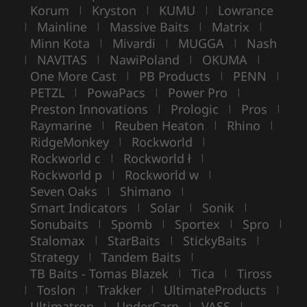
Korum
Kryston
KUMU
Lowrance
|
|
|
Mainline
Massive Baits
Matrix
|
|
|
|
Minn Kota
Mivardi
MUGGA
Nash
|
|
|
NAVITAS
NawiPoland
OKUMA
|
|
|
|
One More Cast
PB Products
PENN
|
|
|
PETZL
PowaPacs
Power Pro
|
|
|
Preston Innovations
Prologic
Pros
|
|
|
Raymarine
Reuben Heaton
Rhino
|
|
|
RidgeMonkey
Rockworld
|
|
Rockworld c
Rockworld ł
|
|
Rockworld p
Rockworld w
|
|
Seven Oaks
Shimano
|
|
Smart Indicators
Solar
Sonik
|
|
|
Sonubaits
Spomb
Sportex
Spro
|
|
|
|
Stalomax
StarBaits
StickyBaits
|
|
|
Strategy
Tandem Baits
|
|
TB Baits - Tomas Blazek
Tica
Tiross
|
|
Toslon
Trakker
UltimateProducts
|
|
|
|
Ultimatron
UnderCarp
VASS
|
|
|