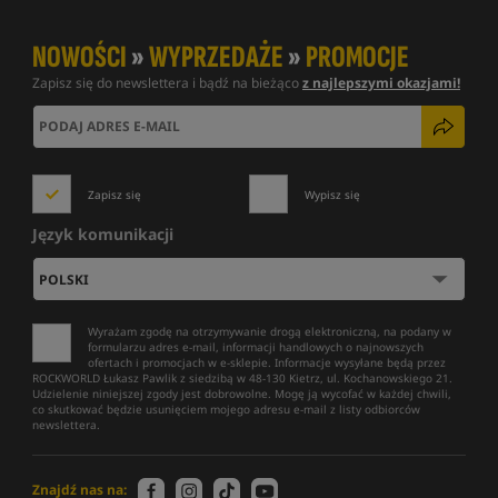
NOWOŚCI
»
WYPRZEDAŻE
»
PROMOCJE
Zapisz się do newslettera i bądź na bieżąco
z najlepszymi okazjami!
Zapisz się
Wypisz się
Język komunikacji
Wyrażam zgodę na otrzymywanie drogą elektroniczną, na podany w
formularzu adres e-mail, informacji handlowych o najnowszych
ofertach i promocjach w e-sklepie. Informacje wysyłane będą przez
ROCKWORLD Łukasz Pawlik z siedzibą w 48-130 Kietrz, ul. Kochanowskiego 21.
Udzielenie niniejszej zgody jest dobrowolne. Mogę ją wycofać w każdej chwili,
co skutkować będzie usunięciem mojego adresu e-mail z listy odbiorców
newslettera.
Znajdź nas na: