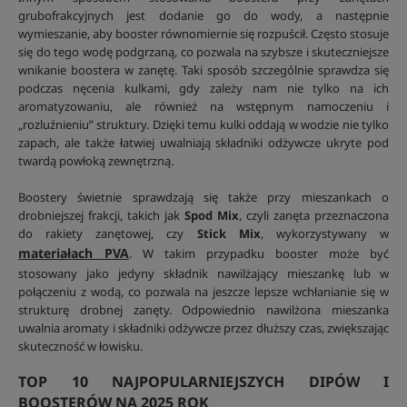
grubofrakcyjnych jest dodanie go do wody, a następnie
wymieszanie, aby booster równomiernie się rozpuścił. Często stosuje
się do tego wodę podgrzaną, co pozwala na szybsze i skuteczniejsze
wnikanie boostera w zanętę. Taki sposób szczególnie sprawdza się
podczas nęcenia kulkami, gdy zależy nam nie tylko na ich
aromatyzowaniu, ale również na wstępnym namoczeniu i
„rozluźnieniu” struktury. Dzięki temu kulki oddają w wodzie nie tylko
zapach, ale także łatwiej uwalniają składniki odżywcze ukryte pod
twardą powłoką zewnętrzną.
Boostery świetnie sprawdzają się także przy mieszankach o
drobniejszej frakcji, takich jak
Spod Mix
, czyli zanęta przeznaczona
do rakiety zanętowej, czy
Stick Mix
, wykorzystywany w
materiałach PVA
. W takim przypadku booster może być
stosowany jako jedyny składnik nawilżający mieszankę lub w
połączeniu z wodą, co pozwala na jeszcze lepsze wchłanianie się w
strukturę drobnej zanęty. Odpowiednio nawilżona mieszanka
uwalnia aromaty i składniki odżywcze przez dłuższy czas, zwiększając
skuteczność w łowisku.
TOP 10 NAJPOPULARNIEJSZYCH DIPÓW I
BOOSTERÓW NA 2025 ROK