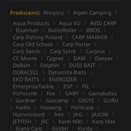
Producenci:
Wszyscy
Alpen Camping
|
|
Aqua Products
Aqua VU
AVID CARP
|
|
Boatman
BoilieRoller
BROS
|
|
|
|
Carp Fishing Poland
CARP MARKER
|
|
Carp Old School
Carp Porter
|
|
Carp Seeds
Carp Spirit
Carprus
|
|
|
CC Moore
Cygnet
DAM
Deeper
|
|
|
|
Delkim
Delphin
DUDI BAIT
|
|
|
DURACELL
Dynamite Baits
|
|
EKO BAITS
ENERGIZER
|
|
EnterpriseTackle
ESP
FIL
|
|
|
Fishstone
Fox
GABY
Gamakatsu
|
|
|
Gardner
Gazcamp
GREYS
GURU
|
|
|
|
Haibo
Haswing
Holdcarp
|
|
|
|
Humminbird
Inni
JAG
JAXON
|
|
|
|
JETFISH
JRC
Karel Nikl
Karp Max
|
|
|
Kiana Carp
Kolibri
Korda
|
|
|
|