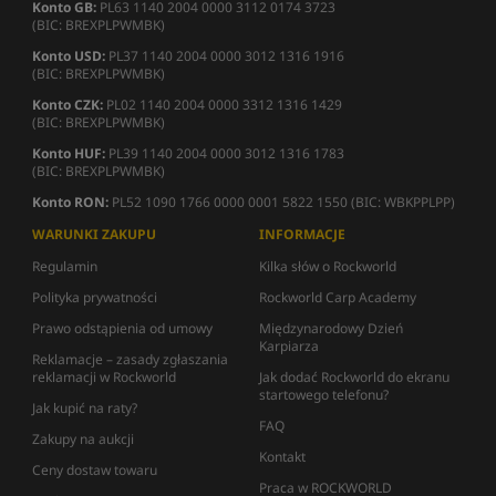
Konto GB:
PL63 1140 2004 0000 3112 0174 3723
(BIC: BREXPLPWMBK)
Konto USD:
PL37 1140 2004 0000 3012 1316 1916
(BIC: BREXPLPWMBK)
Konto CZK:
PL02 1140 2004 0000 3312 1316 1429
(BIC: BREXPLPWMBK)
Konto HUF:
PL39 1140 2004 0000 3012 1316 1783
(BIC: BREXPLPWMBK)
Konto RON:
PL52 1090 1766 0000 0001 5822 1550 (BIC: WBKPPLPP)
WARUNKI ZAKUPU
INFORMACJE
Regulamin
Kilka słów o Rockworld
Polityka prywatności
Rockworld Carp Academy
Prawo odstąpienia od umowy
Międzynarodowy Dzień
Karpiarza
Reklamacje – zasady zgłaszania
reklamacji w Rockworld
Jak dodać Rockworld do ekranu
startowego telefonu?
Jak kupić na raty?
FAQ
Zakupy na aukcji
Kontakt
Ceny dostaw towaru
Praca w ROCKWORLD