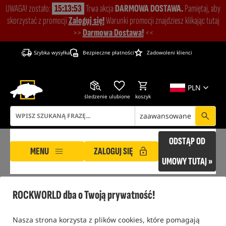
UWAGA! zostało:
15:13:53
Trwa akcja
DARMOWA DOSTAWA.
Pamiętaj, aby
skorzystać z promocji
Zaloguj się!
Warunki promocji znajdziesz klikając tutaj
>>
Darmowa Dostawa!
<<
Szybka wysyłka
Bezpieczne płatności
Zadowoleni klienci
PLN
śledzenie
ulubione
koszyk
zaawansowane
ODSTĄP OD
MENU
ZALOGUJ SIĘ
UMOWY TUTAJ »
ROCKWORLD
Blog
TOP 10 Najpopularniejszych Dipów i Boosterów do Przynęt Ka
ROCKWORLD dba o Twoją prywatność!
BLOG
Nasza strona korzysta z plików cookies, które pomagają