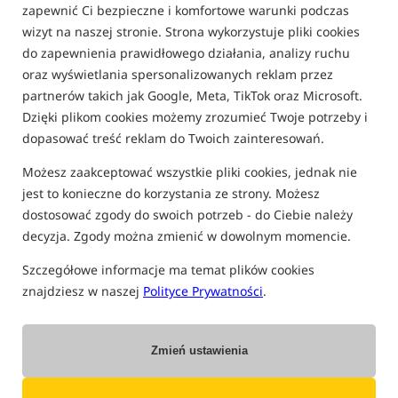
zapewnić Ci bezpieczne i komfortowe warunki podczas
Rankingi i porównania
Przynęty, zanęty i nęcenie karpi
wizyt na naszej stronie. Strona wykorzystuje pliki cookies
do zapewnienia prawidłowego działania, analizy ruchu
oraz wyświetlania spersonalizowanych reklam przez
partnerów takich jak Google, Meta, TikTok oraz Microsoft.
Dzięki plikom cookies możemy zrozumieć Twoje potrzeby i
dopasować treść reklam do Twoich zainteresowań.
Możesz zaakceptować wszystkie pliki cookies, jednak nie
jest to konieczne do korzystania ze strony. Możesz
dostosować zgody do swoich potrzeb - do Ciebie należy
decyzja. Zgody można zmienić w dowolnym momencie.
Szczegółowe informacje ma temat plików cookies
znajdziesz w naszej
Polityce Prywatności
.
Zmień ustawienia
18 LIPCA 2025 R.
ADAM SKRZYPEK