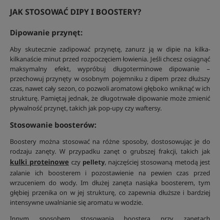
JAK STOSOWAĆ DIPY I BOOSTERY?
Dipowanie przynęt:
Aby skutecznie zadipować przynętę, zanurz ją w dipie na kilka-
kilkanaście minut przed rozpoczęciem łowienia. Jeśli chcesz osiągnąć
maksymalny efekt, wypróbuj długoterminowe dipowanie –
przechowuj przynęty w osobnym pojemniku z dipem przez dłuższy
czas, nawet cały sezon, co pozwoli aromatowi głęboko wniknąć w ich
strukturę. Pamiętaj jednak, że długotrwałe dipowanie może zmienić
pływalność przynęt, takich jak pop-upy czy waftersy.
Stosowanie boosterów:
Boostery można stosować na różne sposoby, dostosowując je do
rodzaju zanęty. W przypadku zanęt o grubszej frakcji, takich jak
kulki proteinowe
czy
pellety
, najczęściej stosowaną metodą jest
zalanie ich boosterem i pozostawienie na pewien czas przed
wrzuceniem do wody. Im dłużej zanęta nasiąka boosterem, tym
głębiej przenika on w jej strukturę, co zapewnia dłuższe i bardziej
intensywne uwalnianie się aromatu w wodzie.
Innym sposobem stosowania boostera przy zanętach