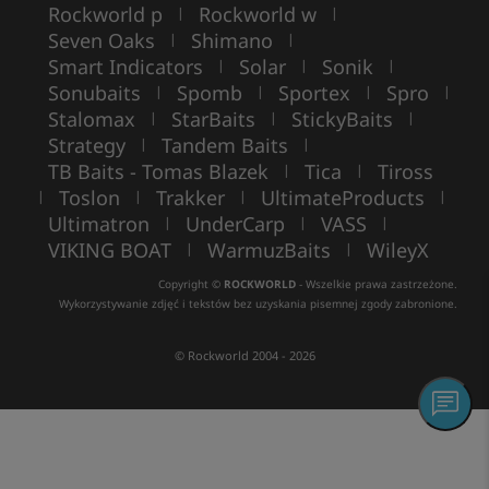
Rockworld p
Rockworld w
|
|
Seven Oaks
Shimano
|
|
Smart Indicators
Solar
Sonik
|
|
|
Sonubaits
Spomb
Sportex
Spro
|
|
|
|
Stalomax
StarBaits
StickyBaits
|
|
|
Strategy
Tandem Baits
|
|
TB Baits - Tomas Blazek
Tica
Tiross
|
|
Toslon
Trakker
UltimateProducts
|
|
|
|
Ultimatron
UnderCarp
VASS
|
|
|
VIKING BOAT
WarmuzBaits
WileyX
|
|
Copyright ©
ROCKWORLD
- Wszelkie prawa zastrzeżone.
Wykorzystywanie zdjęć i tekstów bez uzyskania pisemnej zgody zabronione.
© Rockworld 2004 - 2026