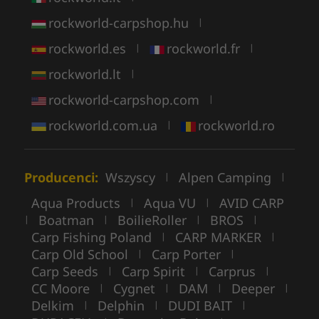
rockworld-carpshop.hu
|
rockworld.es
rockworld.fr
|
|
rockworld.lt
|
rockworld-carpshop.com
|
rockworld.com.ua
rockworld.ro
|
Producenci:
Wszyscy
Alpen Camping
|
|
Aqua Products
Aqua VU
AVID CARP
|
|
Boatman
BoilieRoller
BROS
|
|
|
|
Carp Fishing Poland
CARP MARKER
|
|
Carp Old School
Carp Porter
|
|
Carp Seeds
Carp Spirit
Carprus
|
|
|
CC Moore
Cygnet
DAM
Deeper
|
|
|
|
Delkim
Delphin
DUDI BAIT
|
|
|