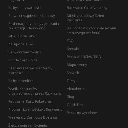
Polityka prywatności
Rockworld Carp Academy
Prawo odstąpienia od umowy
Międzynarodowy Dzień
Karpiarza
Reklamacje – zasady zgłaszania
reklamacji w Rockworld
Jak dodać Rockworld do ekranu
startowego telefonu?
Jak kupić na raty?
FAQ
Zakupy na aukcji
Kontakt
Ceny dostaw towaru
Praca w ROCKWORLD
Punkty Carp Coins
Mapa strony
Bezpieczeństwo oraz formy
płatności
Słownik
Polityka cookies
Filmy
Wyniki Konkursów+
Aktualności
organizowanych przez Rockworld
Blog
Regulamin Karty Rabatowej
Quick Tips
Program Lojalnościowy Rockworld
Produkty wycofane
Weekend z Darmową Dostawą
Śledź swoje zamówienia