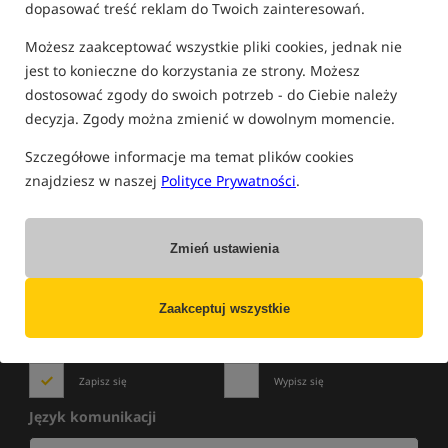
dopasować treść reklam do Twoich zainteresowań.
FILTRUJ
Możesz zaakceptować wszystkie pliki cookies, jednak nie
jest to konieczne do korzystania ze strony. Możesz
dostosować zgody do swoich potrzeb - do Ciebie należy
PRODUKTY CENTURY
decyzja. Zgody można zmienić w dowolnym momencie.
Brak produktów.
Szczegółowe informacje ma temat plików cookies
znajdziesz w naszej
Polityce Prywatności
.
Zmień ustawienia
NOWOŚCI
»
WYPRZEDAŻE
»
PROMOCJE
Zapisz się do newslettera i bądź na bieżąco
z najlepszymi okazjami!
Zaakceptuj wszystkie
Zapisz się
Wypisz się
Język komunikacji