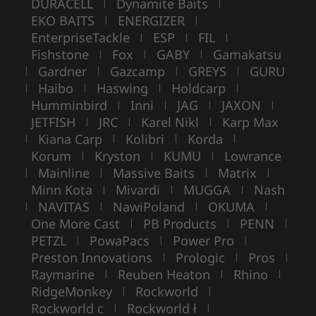
DURACELL
Dynamite Baits
|
|
EKO BAITS
ENERGIZER
|
|
EnterpriseTackle
ESP
FIL
|
|
|
Fishstone
Fox
GABY
Gamakatsu
|
|
|
Gardner
Gazcamp
GREYS
GURU
|
|
|
|
Haibo
Haswing
Holdcarp
|
|
|
|
Humminbird
Inni
JAG
JAXON
|
|
|
|
JETFISH
JRC
Karel Nikl
Karp Max
|
|
|
Kiana Carp
Kolibri
Korda
|
|
|
|
Korum
Kryston
KUMU
Lowrance
|
|
|
Mainline
Massive Baits
Matrix
|
|
|
|
Minn Kota
Mivardi
MUGGA
Nash
|
|
|
NAVITAS
NawiPoland
OKUMA
|
|
|
|
One More Cast
PB Products
PENN
|
|
|
PETZL
PowaPacs
Power Pro
|
|
|
Preston Innovations
Prologic
Pros
|
|
|
Raymarine
Reuben Heaton
Rhino
|
|
|
RidgeMonkey
Rockworld
|
|
Rockworld c
Rockworld ł
|
|