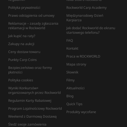
Polityka prywatności
Rockworld Carp Academy
Prawo odstąpienia od umowy
Międzynarodowy Dzień
Karpiarza
Reklamacje – zasady zgłaszania
reklamacji w Rockworld
Jak dodać Rockworld do ekranu
startowego telefonu?
Jak kupić na raty?
FAQ
Zakupy na aukcji
Kontakt
Ceny dostaw towaru
Praca w ROCKWORLD
Punkty Carp Coins
Mapa strony
Bezpieczeństwo oraz formy
płatności
Słownik
Polityka cookies
Filmy
Wyniki Konkursów+
Aktualności
organizowanych przez Rockworld
Blog
Regulamin Karty Rabatowej
Quick Tips
Program Lojalnościowy Rockworld
Produkty wycofane
Weekend z Darmową Dostawą
Śledź swoje zamówienia