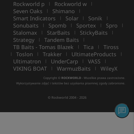
Rockworld p
Rockworld w
|
|
Seven Oaks
Shimano
|
|
Smart Indicators
Solar
Sonik
|
|
|
Sonubaits
Spomb
Sportex
Spro
|
|
|
|
Stalomax
StarBaits
StickyBaits
|
|
|
Strategy
Tandem Baits
|
|
TB Baits - Tomas Blazek
Tica
Tiross
|
|
Toslon
Trakker
UltimateProducts
|
|
|
|
Ultimatron
UnderCarp
VASS
|
|
|
VIKING BOAT
WarmuzBaits
WileyX
|
|
Copyright ©
ROCKWORLD
- Wszelkie prawa zastrzeżone.
Wykorzystywanie zdjęć i tekstów bez uzyskania pisemnej zgody zabronione.
© Rockworld 2004 - 2026