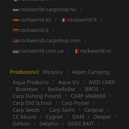
rockworld-carpshop.hu
|
rockworld.es
rockworld.fr
|
|
rockworld.lt
|
rockworld-carpshop.com
|
rockworld.com.ua
rockworld.ro
|
Producenci:
Wszyscy
Alpen Camping
|
|
Aqua Products
Aqua VU
AVID CARP
|
|
Boatman
BoilieRoller
BROS
|
|
|
|
Carp Fishing Poland
CARP MARKER
|
|
Carp Old School
Carp Porter
|
|
Carp Seeds
Carp Spirit
Carprus
|
|
|
CC Moore
Cygnet
DAM
Deeper
|
|
|
|
Delkim
Delphin
DUDI BAIT
|
|
|