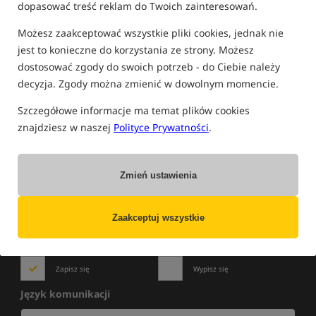
dopasować treść reklam do Twoich zainteresowań.
FILTRUJ
Możesz zaakceptować wszystkie pliki cookies, jednak nie
jest to konieczne do korzystania ze strony. Możesz
dostosować zgody do swoich potrzeb - do Ciebie należy
PRODUKTY BAITBOAT
decyzja. Zgody można zmienić w dowolnym momencie.
Brak produktów.
Szczegółowe informacje ma temat plików cookies
znajdziesz w naszej
Polityce Prywatności
.
Zmień ustawienia
NOWOŚCI
»
WYPRZEDAŻE
»
PROMOCJE
Zapisz się do newslettera i bądź na bieżąco
z najlepszymi okazjami!
Zaakceptuj wszystkie
Zapisz się
Wypisz się
Język komunikacji