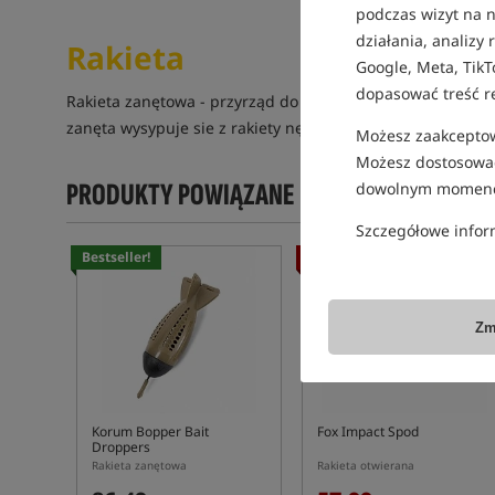
podczas wizyt na n
działania, analizy
Rakieta
Google, Meta, TikT
dopasować treść r
Rakieta zanętowa - przyrząd do nęcenia łowiska najcześci
zanęta wysypuje sie z rakiety nęcąc łowisko.
Możesz zaakceptowa
Możesz dostosować
PRODUKTY POWIĄZANE
dowolnym momenc
Szczegółowe infor
Bestseller!
Promocja
4,8
Zm
Korum Bopper Bait
Fox Impact Spod
Droppers
Rakieta zanętowa
Rakieta otwierana