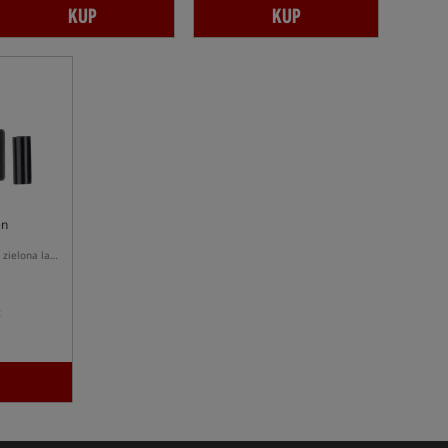
KUP
KUP
en
Spomb Light Green – zielona lampka do nocnego nęcenia rakietą zanętową
t