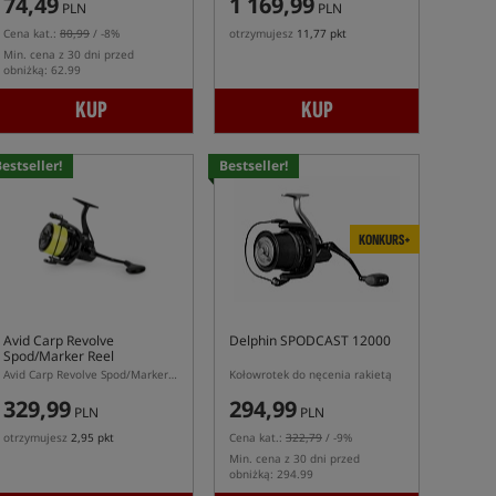
74,49
1 169,99
PLN
PLN
Cena kat.:
80,99
/ -8%
otrzymujesz
11,77 pkt
Min. cena z 30 dni przed
obniżką: 62.99
KUP
KUP
estseller!
Bestseller!
KONKURS+
Avid Carp Revolve
Delphin SPODCAST 12000
Spod/Marker Reel
Avid Carp Revolve Spod/Marker – kołowrotek do nęcenia rakietą zanętową
Kołowrotek do nęcenia rakietą
329,99
294,99
PLN
PLN
otrzymujesz
2,95 pkt
Cena kat.:
322,79
/ -9%
Min. cena z 30 dni przed
obniżką: 294.99