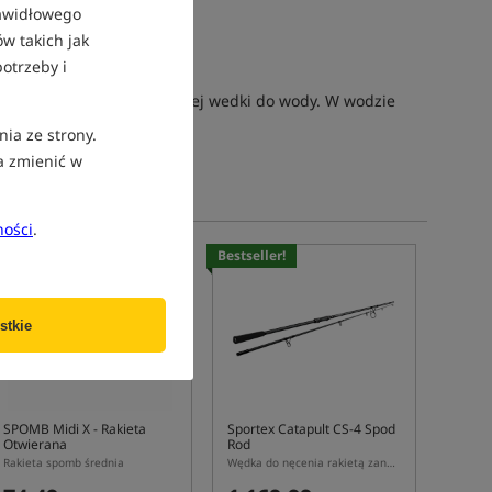
rawidłowego
w takich jak
otrzeby i
ką rakietę przy pomocy mocnej wedki do wody. W wodzie
nia ze strony.
a zmienić w
ności
.
estseller!
Bestseller!
5,0
stkie
SPOMB Midi X
- Rakieta
Sportex Catapult CS-4 Spod
Otwierana
Rod
Rakieta spomb średnia
Wędka do nęcenia rakietą zanętową