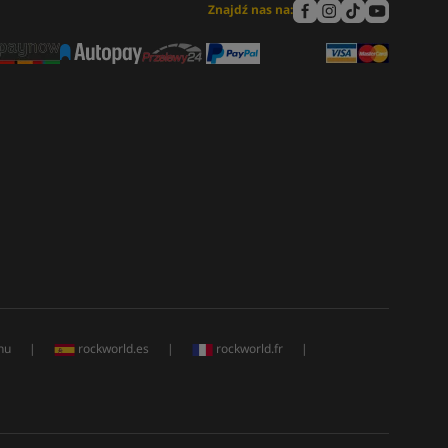
Znajdź nas na:
hu
|
rockworld.es
|
rockworld.fr
|