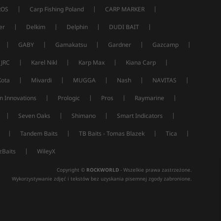
|
|
|
ROS
Carp Fishing Poland
CARP MARKER
|
|
|
|
er
Delkim
Delphin
DUDI BAIT
|
|
|
|
|
GABY
Gamakatsu
Gardner
Gazcamp
|
|
|
|
JRC
Karel Nikl
Karp Max
Kiana Carp
|
|
|
|
|
Kota
Mivardi
MUGGA
Nash
NAVITAS
|
|
|
|
n Innovations
Prologic
Pros
Raymarine
|
|
|
|
Seven Oaks
Shimano
Smart Indicators
|
|
|
|
Tandem Baits
TB Baits - Tomas Blazek
Tica
|
Baits
WileyX
Copyright ©
ROCKWORLD
- Wszelkie prawa zastrzeżone.
Wykorzystywanie zdjęć i tekstów bez uzyskania pisemnej zgody zabronione.