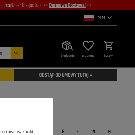
i znajdziesz klikając tutaj >>
Darmowa Dostawa!
<<
PLN
e
śledzenie
ulubione
koszyk
ODSTĄP OD UMOWY TUTAJ »
Z
O
C
U
E
Ł
N
H
mfortowe warunki