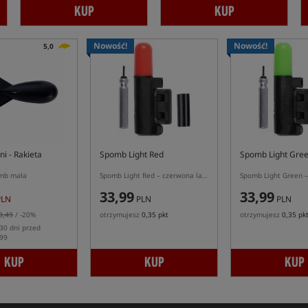
KUP
KUP
Nowość!
Nowość!
5,0
ni
- Rakieta
Spomb Light Red
Spomb Light Gre
omb mała
Spomb Light Red – czerwona lampka do nocnego nęcenia rakietą zanętową Spomb
33,99
33,99
LN
PLN
PLN
8,49
/ -20%
otrzymujesz
0,35 pkt
otrzymujesz
0,35 pk
30 dni przed
.99
KUP
KUP
KUP