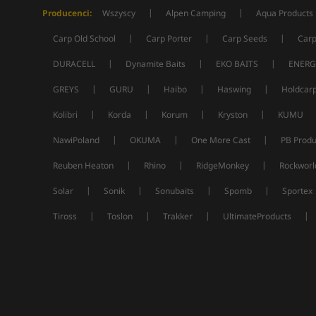
|
|
Producenci:
Wszyscy
Alpen Camping
Aqua Products
|
|
|
Carp Old School
Carp Porter
Carp Seeds
Carp
|
|
|
DURACELL
Dynamite Baits
EKO BAITS
ENERG
|
|
|
|
GREYS
GURU
Haibo
Haswing
Holdcar
|
|
|
|
Kolibri
Korda
Korum
Kryston
KUMU
|
|
|
NawiPoland
OKUMA
One More Cast
PB Produ
|
|
|
Reuben Heaton
Rhino
RidgeMonkey
Rockworl
|
|
|
|
Solar
Sonik
Sonubaits
Spomb
Sportex
|
|
|
|
Tiross
Toslon
Trakker
UltimateProducts