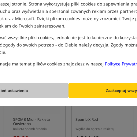
aszej stronie. Strona wykorzystuje pliki cookies do zapewnienia p
 ruchu oraz wyświetlania spersonalizowanych reklam przez partneró
ok oraz Microsoft. Dzięki plikom cookies możemy zrozumieć Twoje p
eklam do Twoich zainteresowań.
ej w kształcie rakiety - do którego wsypuje się zanętę i wrzuca ta
ć wszystkie pliki cookies, jednak nie jest to konieczne do korzysta
 zgody do swoich potrzeb - do Ciebie należy decyzja. Zgody możn
ie.
macje ma temat plików cookies znajdziesz w naszej
Polityce Prywat
Promocja
Bestseller!
B
4,9
5,0
ień ustawienia
Zaakceptuj wszy
SPOMB Midi
- Rakieta
Spomb X Rod
Otwierana
Rakieta spomb średnia
Wędka do nęcenia rakietą