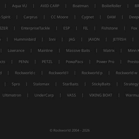
|
|
|
|
|
Aqua VU
AVID CARP
Boatman
BoilieRoller
B
|
|
|
|
|
 Spirit
Carprus
CC Moore
Cygnet
DAM
Deep
|
|
|
|
|
IZER
EnterpriseTackle
ESP
FIL
Fishstone
Fox
|
|
|
|
|
|
p
Humminbird
Inni
JAG
JAXON
JETFISH
|
|
|
|
|
Lowrance
Mainline
Massive Baits
Matrix
Minn 
|
|
|
|
|
cts
PENN
PETZL
PowaPacs
Power Pro
Presto
|
|
|
|
d
Rockworld c
Rockworld ł
Rockworld p
Rockworld w
|
|
|
|
|
Spro
Stalomax
StarBaits
StickyBaits
Strategy
|
|
|
|
Ultimatron
UnderCarp
VASS
VIKING BOAT
Warmuz
© Rockworld 2004 - 2026