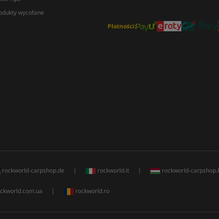
odukty wycofane
Płatności:
rockworld-carpshop.de
|
rockworld.it
|
rockworld-carpshop.
ckworld.com.ua
|
rockworld.ro