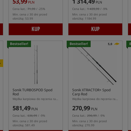
53,99
1 314,49
PLN
PLN
Cena kat.:
71,99
/ -25%
Cena kat.:
1 439,99
/ -9%
Min. cena z 30 dni przed
Min. cena z 30 dni przed
obniżką: 53.99
obniżką: 1184.99
KUP
KUP
Bestseller!
Bestseller!
B
5,0
+
Sonik TURBOSPOD Spod
Sonik XTRACTOR+ Spod
Rod
Carp Rod
Wędka karpiowa do nęcenia rakietą zanętową
Wędka karpiowa do nęcenia rakietą
581,49
270,99
PLN
PLN
Cena kat.:
636,99
/ -9%
Cena kat.:
296,99
/ -9%
Min. cena z 30 dni przed
Min. cena z 30 dni przed
obniżką: 581.49
obniżką: 270.99