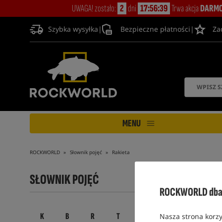
UWAGA! zostało:
2
dni
17:56:38
Trwa akcja
DARMO
Szybka wysyłka
|
Bezpieczne płatności
|
Za
MENU
ROCKWORLD
Słownik pojęć
Rakieta
SŁOWNIK POJĘĆ
ROCKWORLD dba 
K
B
R
T
S
D
M
A
Nasza strona korzy