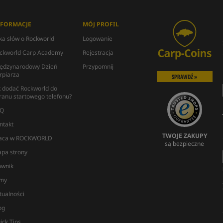
NFORMACJE
MÓJ PROFIL
lka słów o Rockworld
Logowanie
ckworld Carp Academy
Rejestracja
ędzynarodowy Dzień
Przypomnij
rpiarza
SPRAWDŹ »
k dodać Rockworld do
ranu startowego telefonu?
Q
ntakt
TWOJE ZAKUPY
aca w ROCKWORLD
są bezpieczne
pa strony
ownik
lmy
tualności
og
ick Tips