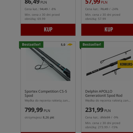
86,49
57,99
PLN
PLN
Cena kat.:
94,49
/ -8%
Cena kat.:
76,49
/ -24%
Min. cena z 30 dni przed
Min. cena z 30 dni przed
obniżką: 69.99
obniżką: 57.99
KUP
KUP
Bestseller!
Bestseller!
5,0
KONKURS
Sportex Competition CS-5
Delphin APOLLO
Spod
GenerationX Spod Rod
Wędka do nęcenia rakietą zanętową
Wędka do nęcenia rakietą zanętową
799,99
231,99
PLN
PLN
otrzymujesz
8,26 pkt
Cena kat.:
253,59
/ -9%
Min. cena z 30 dni przed
obniżką: 273.99 / -15%