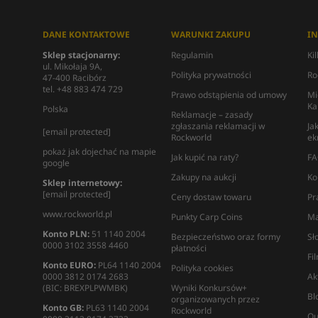
DANE KONTAKTOWE
WARUNKI ZAKUPU
I
Sklep stacjonarny:
Regulamin
Ki
ul. Mikołaja 9A,
Polityka prywatności
Ro
47-400 Racibórz
tel. +48 883 474 729
Prawo odstąpienia od umowy
Mi
Ka
Polska
Reklamacje – zasady
zgłaszania reklamacji w
Ja
[email protected]
Rockworld
ek
pokaż jak dojechać na mapie
Jak kupić na raty?
FA
google
Zakupy na aukcji
Ko
Sklep internetowy:
[email protected]
Ceny dostaw towaru
Pr
www.rockworld.pl
Punkty Carp Coins
Ma
Konto PLN:
51 1140 2004
Bezpieczeństwo oraz formy
Sł
0000 3102 3558 4460
płatności
Fi
Konto EURO:
PL64 1140 2004
Polityka cookies
0000 3812 0174 2683
Ak
(BIC: BREXPLPWMBK)
Wyniki Konkursów+
Bl
organizowanych przez
Konto GB:
PL63 1140 2004
Rockworld
Qu