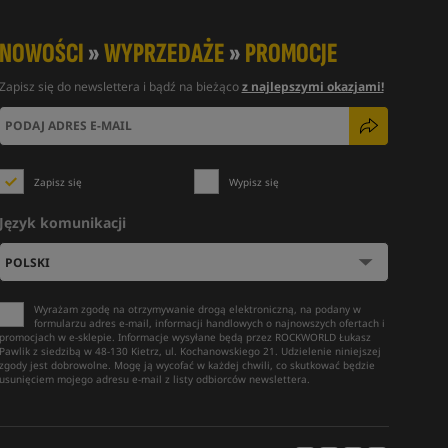
NOWOŚCI
»
WYPRZEDAŻE
»
PROMOCJE
Zapisz się do newslettera i bądź na bieżąco
z najlepszymi okazjami!
Zapisz się
Wypisz się
Język komunikacji
Wyrażam zgodę na otrzymywanie drogą elektroniczną, na podany w
formularzu adres e-mail, informacji handlowych o najnowszych ofertach i
promocjach w e-sklepie. Informacje wysyłane będą przez ROCKWORLD Łukasz
Pawlik z siedzibą w 48-130 Kietrz, ul. Kochanowskiego 21. Udzielenie niniejszej
zgody jest dobrowolne. Mogę ją wycofać w każdej chwili, co skutkować będzie
usunięciem mojego adresu e-mail z listy odbiorców newslettera.