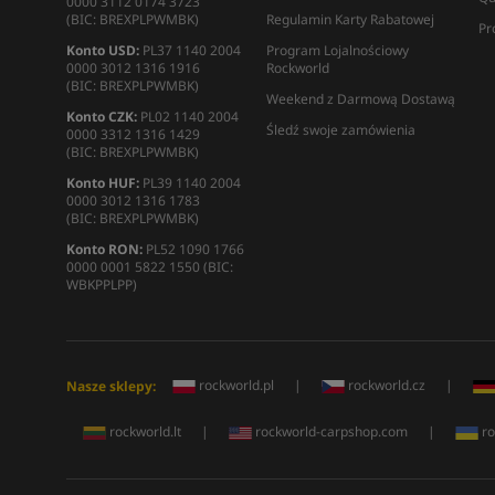
0000 3112 0174 3723
(BIC: BREXPLPWMBK)
Regulamin Karty Rabatowej
Pr
Konto USD:
PL37 1140 2004
Program Lojalnościowy
0000 3012 1316 1916
Rockworld
(BIC: BREXPLPWMBK)
Weekend z Darmową Dostawą
Konto CZK:
PL02 1140 2004
Śledź swoje zamówienia
0000 3312 1316 1429
(BIC: BREXPLPWMBK)
Konto HUF:
PL39 1140 2004
0000 3012 1316 1783
(BIC: BREXPLPWMBK)
Konto RON:
PL52 1090 1766
0000 0001 5822 1550 (BIC:
WBKPPLPP)
rockworld.pl
|
rockworld.cz
|
Nasze sklepy:
rockworld.lt
|
rockworld-carpshop.com
|
ro