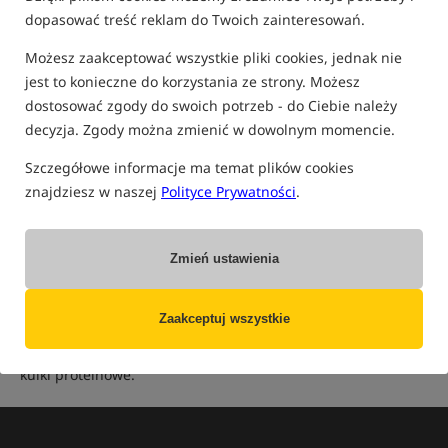
dopasować treść reklam do Twoich zainteresowań.
Możesz zaakceptować wszystkie pliki cookies, jednak nie
K
B
R
T
S
D
M
A
1
L
Q
W
F
P
I
G
Z
jest to konieczne do korzystania ze strony. Możesz
dostosować zgody do swoich potrzeb - do Ciebie należy
O
C
U
E
Ł
N
H
decyzja. Zgody można zmienić w dowolnym momencie.
Szczegółowe informacje ma temat plików cookies
Aminocomplex
znajdziesz w naszej
Polityce Prywatności
.
Aminocomplex to zestaw składników używanych jako dodatki
do Base Mixu (Miksu Bazowego). W skład aminokomplexu
Zmień ustawienia
wchodza najcześciej dodatki smakowe, zapachowe, ekstrakty
i stymulatory. Najcześciej Aminokomplexy tworzone sa w taki
Zaakceptuj wszystkie
sposób aby nie trzeba było dodawac juz nic innego domiksu
bazowego (poza jajkami) aby stworzyć wysoko-wartościowe
kulki proteinowe.