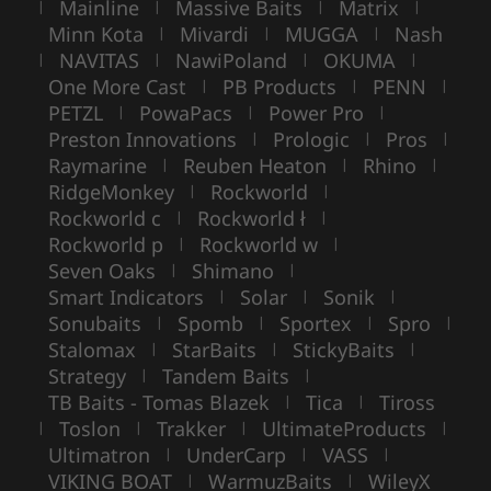
Mainline
Massive Baits
Matrix
|
|
|
|
Minn Kota
Mivardi
MUGGA
Nash
|
|
|
NAVITAS
NawiPoland
OKUMA
|
|
|
|
One More Cast
PB Products
PENN
|
|
|
PETZL
PowaPacs
Power Pro
|
|
|
Preston Innovations
Prologic
Pros
|
|
|
Raymarine
Reuben Heaton
Rhino
|
|
|
RidgeMonkey
Rockworld
|
|
Rockworld c
Rockworld ł
|
|
Rockworld p
Rockworld w
|
|
Seven Oaks
Shimano
|
|
Smart Indicators
Solar
Sonik
|
|
|
Sonubaits
Spomb
Sportex
Spro
|
|
|
|
Stalomax
StarBaits
StickyBaits
|
|
|
Strategy
Tandem Baits
|
|
TB Baits - Tomas Blazek
Tica
Tiross
|
|
Toslon
Trakker
UltimateProducts
|
|
|
|
Ultimatron
UnderCarp
VASS
|
|
|
VIKING BOAT
WarmuzBaits
WileyX
|
|