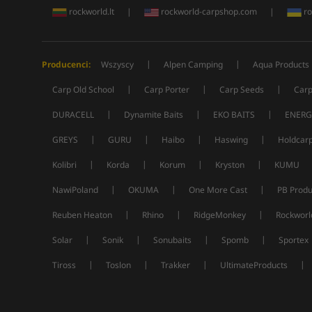
rockworld.lt
|
rockworld-carpshop.com
|
ro
|
|
Producenci:
Wszyscy
Alpen Camping
Aqua Products
|
|
|
Carp Old School
Carp Porter
Carp Seeds
Carp
|
|
|
DURACELL
Dynamite Baits
EKO BAITS
ENERG
|
|
|
|
GREYS
GURU
Haibo
Haswing
Holdcar
|
|
|
|
Kolibri
Korda
Korum
Kryston
KUMU
|
|
|
NawiPoland
OKUMA
One More Cast
PB Produ
|
|
|
Reuben Heaton
Rhino
RidgeMonkey
Rockworl
|
|
|
|
Solar
Sonik
Sonubaits
Spomb
Sportex
|
|
|
|
Tiross
Toslon
Trakker
UltimateProducts