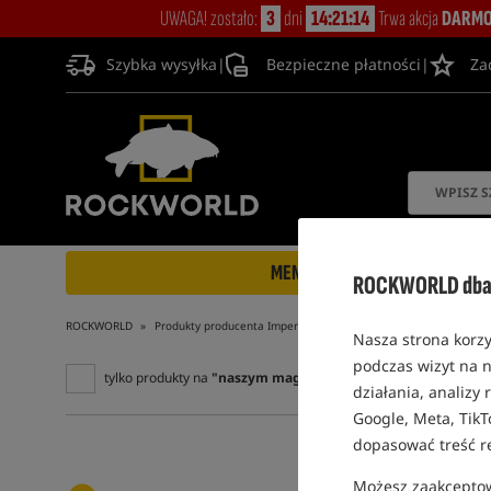
UWAGA! zostało:
3
dni
14:21:14
Trwa akcja
DARMO
Szybka wysyłka
|
Bezpieczne płatności
|
Za
MENU
ROCKWORLD dba 
ROCKWORLD
Produkty producenta Imperial Baits
Nasza strona korzy
podczas wizyt na n
tylko produkty na
"naszym magazynie"
działania, analizy
Google, Meta, TikT
dopasować treść r
Możesz zaakceptowa