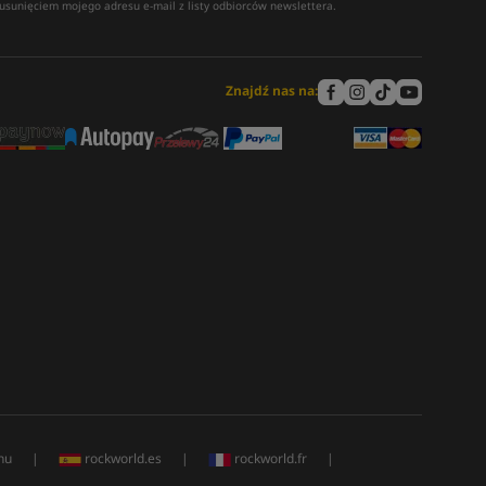
usunięciem mojego adresu e-mail z listy odbiorców newslettera.
Znajdź nas na:
hu
|
rockworld.es
|
rockworld.fr
|