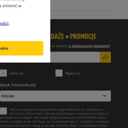
a zmienić w
ności
.
NOWOŚCI
»
WYPRZEDAŻE
»
PROMOCJE
Zapisz się do newslettera i bądź na bieżąco
z najlepszymi okazjami!
stkie
Zapisz się
Wypisz się
Język komunikacji
Wyrażam zgodę na otrzymywanie drogą elektroniczną, na podany w
formularzu adres e-mail, informacji handlowych o najnowszych ofertach i
promocjach w e-sklepie. Informacje wysyłane będą przez ROCKWORLD Łukasz
Pawlik z siedzibą w 48-130 Kietrz, ul. Kochanowskiego 21. Udzielenie niniejszej
zgody jest dobrowolne. Mogę ją wycofać w każdej chwili, co skutkować będzie