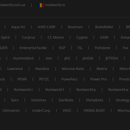
ckworld.com.ua
|
rockworld.ro
|
|
|
|
|
Aqua VU
AVID CARP
Boatman
BoilieRoller
B
|
|
|
|
|
 Spirit
Carprus
CC Moore
Cygnet
DAM
Deep
|
|
|
|
|
IZER
EnterpriseTackle
ESP
FIL
Fishstone
Fox
|
|
|
|
|
|
p
Humminbird
Inni
JAG
JAXON
JETFISH
|
|
|
|
|
Lowrance
Mainline
Massive Baits
Matrix
Minn 
|
|
|
|
|
cts
PENN
PETZL
PowaPacs
Power Pro
Presto
|
|
|
|
d
Rockworld c
Rockworld ł
Rockworld p
Rockworld w
|
|
|
|
|
Spro
Stalomax
StarBaits
StickyBaits
Strategy
|
|
|
|
Ultimatron
UnderCarp
VASS
VIKING BOAT
Warmuz