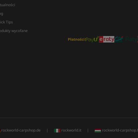
tualności
og
ick Tips
odukty wycofane
Płatności:
rockworld-carpshop.de
|
rockworld.it
|
rockworld-carpshop.