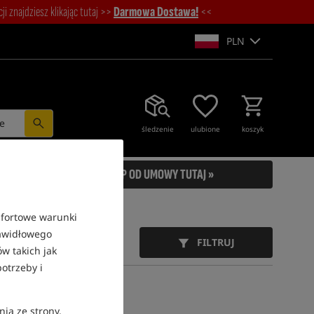
i znajdziesz klikając tutaj >>
Darmowa Dostawa!
<<
PLN
e
śledzenie
ulubione
koszyk
ODSTĄP OD UMOWY TUTAJ »
mfortowe warunki
rawidłowego
FILTRUJ
w takich jak
otrzeby i
nia ze strony.