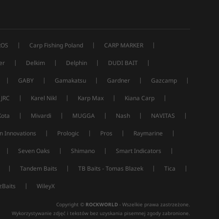
|
|
|
ROS
Carp Fishing Poland
CARP MARKER
|
|
|
|
er
Delkim
Delphin
DUDI BAIT
|
|
|
|
|
GABY
Gamakatsu
Gardner
Gazcamp
|
|
|
|
JRC
Karel Nikl
Karp Max
Kiana Carp
|
|
|
|
|
Kota
Mivardi
MUGGA
Nash
NAVITAS
|
|
|
|
n Innovations
Prologic
Pros
Raymarine
|
|
|
|
Seven Oaks
Shimano
Smart Indicators
|
|
|
|
Tandem Baits
TB Baits - Tomas Blazek
Tica
|
Baits
WileyX
Copyright ©
ROCKWORLD
- Wszelkie prawa zastrzeżone.
Wykorzystywanie zdjęć i tekstów bez uzyskania pisemnej zgody zabronione.