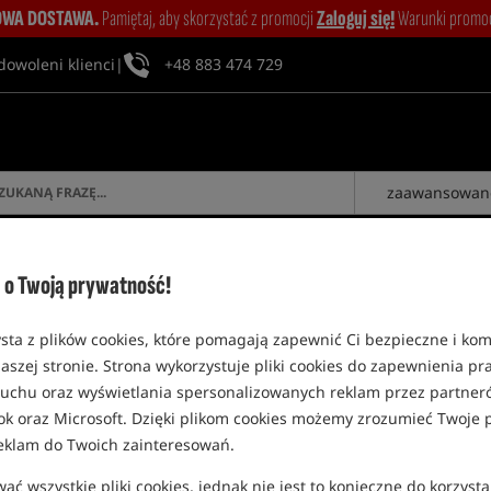
WA DOSTAWA.
Pamiętaj, aby skorzystać z promocji
Zaloguj się!
Warunki promocj
dowoleni klienci
|
+48 883 474 729
zaawansowan
ZALOGUJ SIĘ
o Twoją prywatność!
sta z plików cookies, które pomagają zapewnić Ci bezpieczne i ko
aszej stronie. Strona wykorzystuje pliki cookies do zapewnienia p
 ruchu oraz wyświetlania spersonalizowanych reklam przez partneró
ok oraz Microsoft. Dzięki plikom cookies możemy zrozumieć Twoje p
eklam do Twoich zainteresowań.
PRODUKTY IMPERIAL BAITS
ć wszystkie pliki cookies, jednak nie jest to konieczne do korzysta