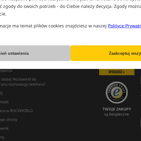
 zgody do swoich potrzeb - do Ciebie należy decyzja. Zgody możn
ie.
macje ma temat plików cookies znajdziesz w naszej
Polityce Prywat
NFORMACJE
MÓJ PROFIL
lka słów o Rockworld
Logowanie
ień ustawienia
Zaakceptuj wszy
ckworld Carp Academy
Rejestracja
ędzynarodowy Dzień
Przypomnij
rpiarza
SPRAWDŹ »
k dodać Rockworld do
ranu startowego telefonu?
Q
ntakt
TWOJE ZAKUPY
aca w ROCKWORLD
są bezpieczne
pa strony
ownik
lmy