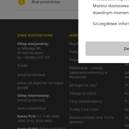
Brak produktów.
Możesz dostosować
dowolnym momenc
Szczegółowe infor
DANE KONTAKTOWE
WARUNKI ZAKUPU
I
Sklep stacjonarny:
Regulamin
Ki
ul. Mikołaja 9A,
Zm
Polityka prywatności
Ro
47-400 Racibórz
tel. +48 883 474 729
Prawo odstąpienia od umowy
Mi
Ka
Polska
Reklamacje – zasady
zgłaszania reklamacji w
Ja
[email protected]
Rockworld
ek
pokaż jak dojechać na mapie
Jak kupić na raty?
FA
google
Zakupy na aukcji
Ko
Sklep internetowy:
[email protected]
Ceny dostaw towaru
Pr
www.rockworld.pl
Punkty Carp Coins
Ma
Konto PLN:
51 1140 2004
Bezpieczeństwo oraz formy
Sł
0000 3102 3558 4460
płatności
Fi
Konto EURO:
PL64 1140 2004