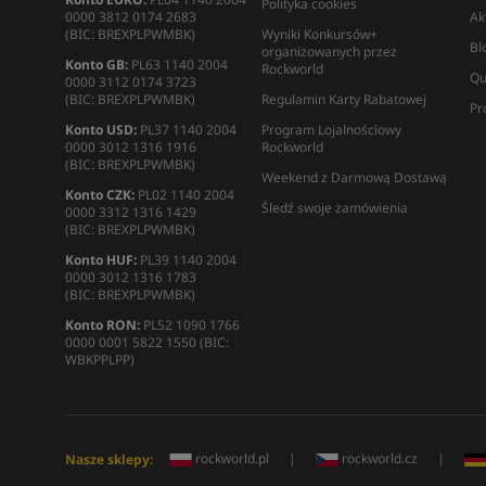
Polityka cookies
0000 3812 0174 2683
Ak
(BIC: BREXPLPWMBK)
Wyniki Konkursów+
Bl
organizowanych przez
Konto GB:
PL63 1140 2004
Rockworld
Qu
0000 3112 0174 3723
(BIC: BREXPLPWMBK)
Regulamin Karty Rabatowej
Pr
Konto USD:
PL37 1140 2004
Program Lojalnościowy
0000 3012 1316 1916
Rockworld
(BIC: BREXPLPWMBK)
Weekend z Darmową Dostawą
Konto CZK:
PL02 1140 2004
Śledź swoje zamówienia
0000 3312 1316 1429
(BIC: BREXPLPWMBK)
Konto HUF:
PL39 1140 2004
0000 3012 1316 1783
(BIC: BREXPLPWMBK)
Konto RON:
PL52 1090 1766
0000 0001 5822 1550 (BIC:
WBKPPLPP)
rockworld.pl
|
rockworld.cz
|
Nasze sklepy: