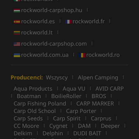
rockworld-carpshop.hu
|
rockworld.es
rockworld.fr
|
|
rockworld.lt
|
rockworld-carpshop.com
|
rockworld.com.ua
rockworld.ro
|
Producenci:
Wszyscy
Alpen Camping
|
|
Aqua Products
Aqua VU
AVID CARP
|
|
Boatman
BoilieRoller
BROS
|
|
|
|
Carp Fishing Poland
CARP MARKER
|
|
Carp Old School
Carp Porter
|
|
Carp Seeds
Carp Spirit
Carprus
|
|
|
CC Moore
Cygnet
DAM
Deeper
|
|
|
|
Delkim
Delphin
DUDI BAIT
|
|
|