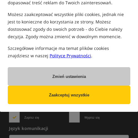
dopasować treść reklam do Twoich zainteresowań.
FILTRUJ
Możesz zaakceptować wszystkie pliki cookies, jednak nie
jest to konieczne do korzystania ze strony. Możesz
dostosować zgody do swoich potrzeb - do Ciebie należy
PRODUKTY DAIWA
decyzja. Zgody można zmienić w dowolnym momencie.
Brak produktów.
Szczegółowe informacje ma temat plików cookies
znajdziesz w naszej
Polityce Prywatności
.
Zmień ustawienia
NOWOŚCI
»
WYPRZEDAŻE
»
PROMOCJE
Zapisz się do newslettera i bądź na bieżąco
z najlepszymi okazjami!
Zaakceptuj wszystkie
Zapisz się
Wypisz się
Język komunikacji