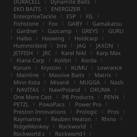
DURACELL
Dynamite Baits
|
|
EKO BAITS
ENERGIZER
|
|
EnterpriseTackle
ESP
FIL
|
|
|
Fishstone
Fox
GABY
Gamakatsu
|
|
|
Gardner
Gazcamp
GREYS
GURU
|
|
|
|
Haibo
Haswing
Holdcarp
|
|
|
|
Humminbird
Inni
JAG
JAXON
|
|
|
|
JETFISH
JRC
Karel Nikl
Karp Max
|
|
|
Kiana Carp
Kolibri
Korda
|
|
|
|
Korum
Kryston
KUMU
Lowrance
|
|
|
Mainline
Massive Baits
Matrix
|
|
|
|
Minn Kota
Mivardi
MUGGA
Nash
|
|
|
NAVITAS
NawiPoland
OKUMA
|
|
|
|
One More Cast
PB Products
PENN
|
|
|
PETZL
PowaPacs
Power Pro
|
|
|
Preston Innovations
Prologic
Pros
|
|
|
Raymarine
Reuben Heaton
Rhino
|
|
|
RidgeMonkey
Rockworld
|
|
Rockworld c
Rockworld ł
|
|