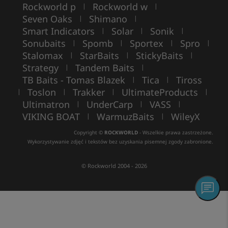
Rockworld p
Rockworld w
|
|
Seven Oaks
Shimano
|
|
Smart Indicators
Solar
Sonik
|
|
|
Sonubaits
Spomb
Sportex
Spro
|
|
|
|
Stalomax
StarBaits
StickyBaits
|
|
|
Strategy
Tandem Baits
|
|
TB Baits - Tomas Blazek
Tica
Tiross
|
|
Toslon
Trakker
UltimateProducts
|
|
|
|
Ultimatron
UnderCarp
VASS
|
|
|
VIKING BOAT
WarmuzBaits
WileyX
|
|
Copyright ©
ROCKWORLD
- Wszelkie prawa zastrzeżone.
Wykorzystywanie zdjęć i tekstów bez uzyskania pisemnej zgody zabronione.
© Rockworld 2004 - 2026