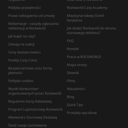
Polityka prywatności
Rockworld Carp Academy
Prawo odstąpienia od umowy
Międzynarodowy Dzień
Karpiarza
Reklamacje – zasady zgłaszania
reklamacji w Rockworld
Jak dodać Rockworld do ekranu
startowego telefonu?
Jak kupić na raty?
FAQ
Zakupy na aukcji
Kontakt
Ceny dostaw towaru
Praca w ROCKWORLD
Punkty Carp Coins
Mapa strony
Bezpieczeństwo oraz formy
płatności
Słownik
Polityka cookies
Filmy
Wyniki Konkursów+
Aktualności
organizowanych przez Rockworld
Blog
Regulamin Karty Rabatowej
Quick Tips
Program Lojalnościowy Rockworld
Produkty wycofane
Weekend z Darmową Dostawą
Śledź swoje zamówienia