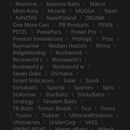
Mainline
Massive Baits
Matrix
|
|
|
|
Minn Kota
Mivardi
MUGGA
Nash
|
|
|
NAVITAS
NawiPoland
OKUMA
|
|
|
|
One More Cast
PB Products
PENN
|
|
|
PETZL
PowaPacs
Power Pro
|
|
|
Preston Innovations
Prologic
Pros
|
|
|
Raymarine
Reuben Heaton
Rhino
|
|
|
RidgeMonkey
Rockworld
|
|
Rockworld c
Rockworld ł
|
|
Rockworld p
Rockworld w
|
|
Seven Oaks
Shimano
|
|
Smart Indicators
Solar
Sonik
|
|
|
Sonubaits
Spomb
Sportex
Spro
|
|
|
|
Stalomax
StarBaits
StickyBaits
|
|
|
Strategy
Tandem Baits
|
|
TB Baits - Tomas Blazek
Tica
Tiross
|
|
Toslon
Trakker
UltimateProducts
|
|
|
|
Ultimatron
UnderCarp
VASS
|
|
|
VIKING BOAT
WarmuzBaits
WileyX
|
|