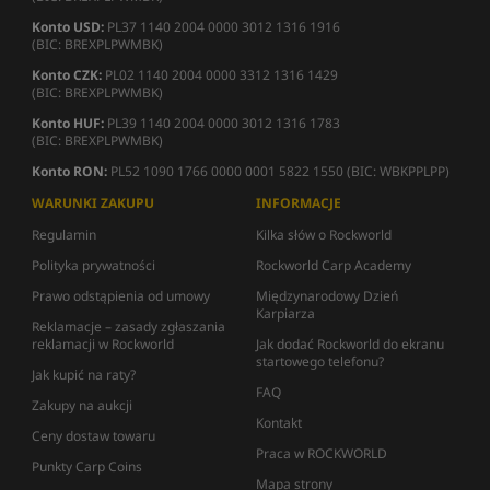
Konto USD:
PL37 1140 2004 0000 3012 1316 1916
(BIC: BREXPLPWMBK)
Konto CZK:
PL02 1140 2004 0000 3312 1316 1429
(BIC: BREXPLPWMBK)
Konto HUF:
PL39 1140 2004 0000 3012 1316 1783
(BIC: BREXPLPWMBK)
Konto RON:
PL52 1090 1766 0000 0001 5822 1550 (BIC: WBKPPLPP)
WARUNKI ZAKUPU
INFORMACJE
Regulamin
Kilka słów o Rockworld
Polityka prywatności
Rockworld Carp Academy
Prawo odstąpienia od umowy
Międzynarodowy Dzień
Karpiarza
Reklamacje – zasady zgłaszania
reklamacji w Rockworld
Jak dodać Rockworld do ekranu
startowego telefonu?
Jak kupić na raty?
FAQ
Zakupy na aukcji
Kontakt
Ceny dostaw towaru
Praca w ROCKWORLD
Punkty Carp Coins
Mapa strony