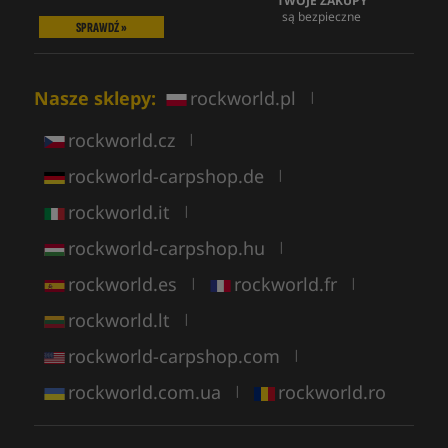
TWOJE ZAKUPY
są bezpieczne
SPRAWDŹ »
Nasze sklepy:
rockworld.pl
|
rockworld.cz
|
rockworld-carpshop.de
|
rockworld.it
|
rockworld-carpshop.hu
|
rockworld.es
rockworld.fr
|
|
rockworld.lt
|
rockworld-carpshop.com
|
rockworld.com.ua
rockworld.ro
|