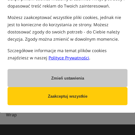
dopasować treść reklam do Twoich zainteresowań.
Możesz zaakceptować wszystkie pliki cookies, jednak nie
K
B
R
T
S
D
M
A
1
L
Q
W
F
P
I
G
Z
jest to konieczne do korzystania ze strony. Możesz
dostosować zgody do swoich potrzeb - do Ciebie należy
O
C
U
E
Ł
N
H
decyzja. Zgody można zmienić w dowolnym momencie.
Szczegółowe informacje ma temat plików cookies
Wrap Extended
znajdziesz w naszej
Polityce Prywatności
.
To rodzaj przedłużającej narzuty najczęściej z dodatkowym
sztywnym pałąkiem powiększająca namiot tworzac
Zmień ustawienia
dodatkowy przedsionek w którym mozna skochwac wiecej
bagaży:)
Zaakceptuj wszystkie
Powiązane terminy:
Wrap