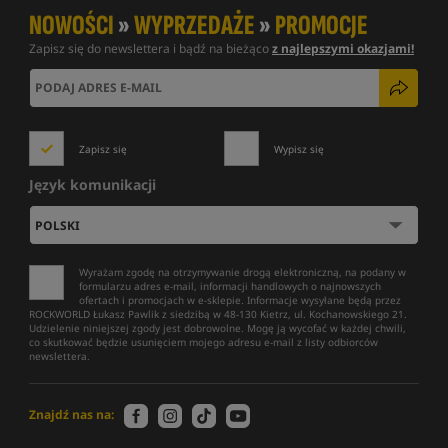
NOWOŚCI
»
WYPRZEDAŻE
»
PROMOCJE
Zapisz się do newslettera i bądź na bieżąco
z najlepszymi okazjami!
Zapisz się
Wypisz się
Język komunikacji
Wyrażam zgodę na otrzymywanie drogą elektroniczną, na podany w
formularzu adres e-mail, informacji handlowych o najnowszych
ofertach i promocjach w e-sklepie. Informacje wysyłane będą przez
ROCKWORLD Łukasz Pawlik z siedzibą w 48-130 Kietrz, ul. Kochanowskiego 21.
Udzielenie niniejszej zgody jest dobrowolne. Mogę ją wycofać w każdej chwili,
co skutkować będzie usunięciem mojego adresu e-mail z listy odbiorców
newslettera.
Znajdź nas na: