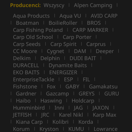
Producenci:
Wszyscy
Alpen Camping
|
|
Aqua Products
Aqua VU
AVID CARP
|
|
Boatman
BoilieRoller
BROS
|
|
|
|
Carp Fishing Poland
CARP MARKER
|
|
Carp Old School
Carp Porter
|
|
Carp Seeds
Carp Spirit
Carprus
|
|
|
CC Moore
Cygnet
DAM
Deeper
|
|
|
|
Delkim
Delphin
DUDI BAIT
|
|
|
DURACELL
Dynamite Baits
|
|
EKO BAITS
ENERGIZER
|
|
EnterpriseTackle
ESP
FIL
|
|
|
Fishstone
Fox
GABY
Gamakatsu
|
|
|
Gardner
Gazcamp
GREYS
GURU
|
|
|
|
Haibo
Haswing
Holdcarp
|
|
|
|
Humminbird
Inni
JAG
JAXON
|
|
|
|
JETFISH
JRC
Karel Nikl
Karp Max
|
|
|
Kiana Carp
Kolibri
Korda
|
|
|
|
Korum
Kryston
KUMU
Lowrance
|
|
|