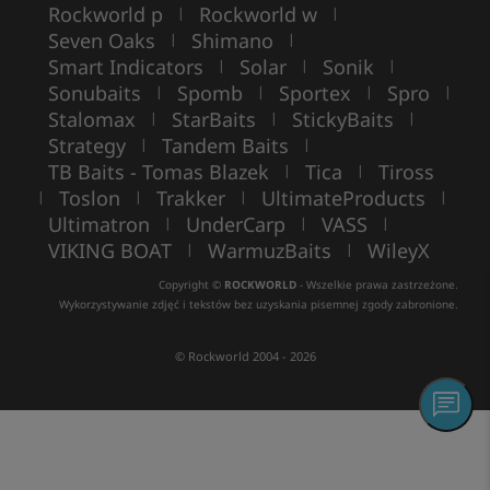
Rockworld p
Rockworld w
|
|
Seven Oaks
Shimano
|
|
Smart Indicators
Solar
Sonik
|
|
|
Sonubaits
Spomb
Sportex
Spro
|
|
|
|
Stalomax
StarBaits
StickyBaits
|
|
|
Strategy
Tandem Baits
|
|
TB Baits - Tomas Blazek
Tica
Tiross
|
|
Toslon
Trakker
UltimateProducts
|
|
|
|
Ultimatron
UnderCarp
VASS
|
|
|
VIKING BOAT
WarmuzBaits
WileyX
|
|
Copyright ©
ROCKWORLD
- Wszelkie prawa zastrzeżone.
Wykorzystywanie zdjęć i tekstów bez uzyskania pisemnej zgody zabronione.
© Rockworld 2004 - 2026