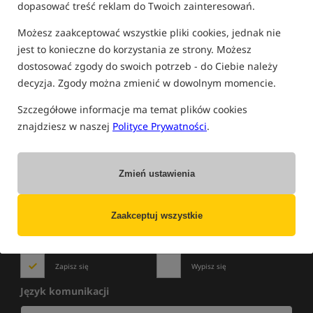
dopasować treść reklam do Twoich zainteresowań.
FILTRUJ
Możesz zaakceptować wszystkie pliki cookies, jednak nie
jest to konieczne do korzystania ze strony. Możesz
dostosować zgody do swoich potrzeb - do Ciebie należy
PRODUKTY FANTAZY BAITS
decyzja. Zgody można zmienić w dowolnym momencie.
Brak produktów.
Szczegółowe informacje ma temat plików cookies
znajdziesz w naszej
Polityce Prywatności
.
Zmień ustawienia
NOWOŚCI
»
WYPRZEDAŻE
»
PROMOCJE
Zapisz się do newslettera i bądź na bieżąco
z najlepszymi okazjami!
Zaakceptuj wszystkie
Zapisz się
Wypisz się
Język komunikacji