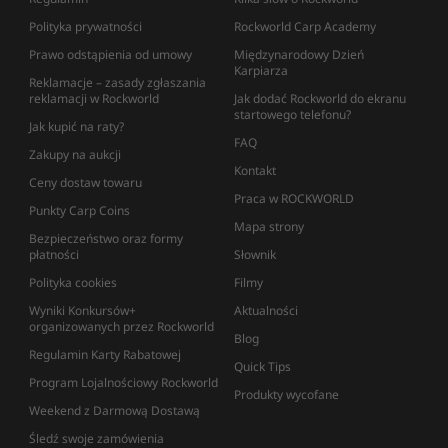
Polityka prywatności
Rockworld Carp Academy
Prawo odstąpienia od umowy
Międzynarodowy Dzień
Karpiarza
Reklamacje – zasady zgłaszania
reklamacji w Rockworld
Jak dodać Rockworld do ekranu
startowego telefonu?
Jak kupić na raty?
FAQ
Zakupy na aukcji
Kontakt
Ceny dostaw towaru
Praca w ROCKWORLD
Punkty Carp Coins
Mapa strony
Bezpieczeństwo oraz formy
płatności
Słownik
Polityka cookies
Filmy
Wyniki Konkursów+
Aktualności
organizowanych przez Rockworld
Blog
Regulamin Karty Rabatowej
Quick Tips
Program Lojalnościowy Rockworld
Produkty wycofane
Weekend z Darmową Dostawą
Śledź swoje zamówienia