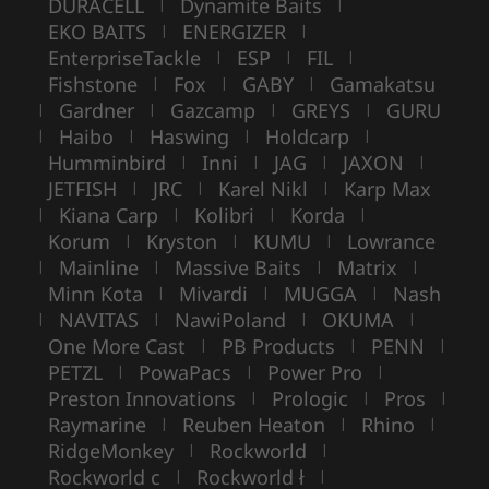
DURACELL
Dynamite Baits
|
|
EKO BAITS
ENERGIZER
|
|
EnterpriseTackle
ESP
FIL
|
|
|
Fishstone
Fox
GABY
Gamakatsu
|
|
|
Gardner
Gazcamp
GREYS
GURU
|
|
|
|
Haibo
Haswing
Holdcarp
|
|
|
|
Humminbird
Inni
JAG
JAXON
|
|
|
|
JETFISH
JRC
Karel Nikl
Karp Max
|
|
|
Kiana Carp
Kolibri
Korda
|
|
|
|
Korum
Kryston
KUMU
Lowrance
|
|
|
Mainline
Massive Baits
Matrix
|
|
|
|
Minn Kota
Mivardi
MUGGA
Nash
|
|
|
NAVITAS
NawiPoland
OKUMA
|
|
|
|
One More Cast
PB Products
PENN
|
|
|
PETZL
PowaPacs
Power Pro
|
|
|
Preston Innovations
Prologic
Pros
|
|
|
Raymarine
Reuben Heaton
Rhino
|
|
|
RidgeMonkey
Rockworld
|
|
Rockworld c
Rockworld ł
|
|