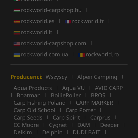
rockworld-carpshop.hu
|
rockworld.es
rockworld.fr
|
|
rockworld.lt
|
rockworld-carpshop.com
|
rockworld.com.ua
rockworld.ro
|
Producenci:
Wszyscy
Alpen Camping
|
|
Aqua Products
Aqua VU
AVID CARP
|
|
Boatman
BoilieRoller
BROS
|
|
|
|
Carp Fishing Poland
CARP MARKER
|
|
Carp Old School
Carp Porter
|
|
Carp Seeds
Carp Spirit
Carprus
|
|
|
CC Moore
Cygnet
DAM
Deeper
|
|
|
|
Delkim
Delphin
DUDI BAIT
|
|
|