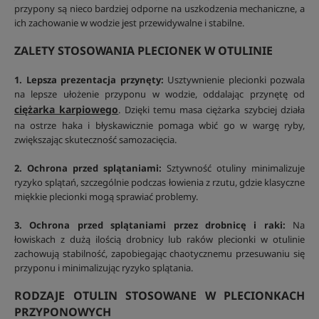
przypony są nieco bardziej odporne na uszkodzenia mechaniczne, a
ich zachowanie w wodzie jest przewidywalne i stabilne.
ZALETY STOSOWANIA PLECIONEK W OTULINIE
1. Lepsza prezentacja przynęty:
Usztywnienie plecionki pozwala
na lepsze ułożenie przyponu w wodzie, oddalając przynętę od
ciężarka karpiowego
. Dzięki temu masa ciężarka szybciej działa
na ostrze haka i błyskawicznie pomaga wbić go w wargę ryby,
zwiększając skuteczność samozacięcia.
2. Ochrona przed splątaniami:
Sztywność otuliny minimalizuje
ryzyko splątań, szczególnie podczas łowienia z rzutu, gdzie klasyczne
miękkie plecionki mogą sprawiać problemy.
3. Ochrona przed splątaniami przez drobnicę i raki:
Na
łowiskach z dużą ilością drobnicy lub raków plecionki w otulinie
zachowują stabilność, zapobiegając chaotycznemu przesuwaniu się
przyponu i minimalizując ryzyko splątania.
RODZAJE OTULIN STOSOWANE W PLECIONKACH
PRZYPONOWYCH