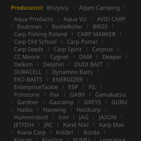
Producenci:
Wszyscy
Alpen Camping
|
|
Aqua Products
Aqua VU
AVID CARP
|
|
Boatman
BoilieRoller
BROS
|
|
|
|
Carp Fishing Poland
CARP MARKER
|
|
Carp Old School
Carp Porter
|
|
Carp Seeds
Carp Spirit
Carprus
|
|
|
CC Moore
Cygnet
DAM
Deeper
|
|
|
|
Delkim
Delphin
DUDI BAIT
|
|
|
DURACELL
Dynamite Baits
|
|
EKO BAITS
ENERGIZER
|
|
EnterpriseTackle
ESP
FIL
|
|
|
Fishstone
Fox
GABY
Gamakatsu
|
|
|
Gardner
Gazcamp
GREYS
GURU
|
|
|
|
Haibo
Haswing
Holdcarp
|
|
|
|
Humminbird
Inni
JAG
JAXON
|
|
|
|
JETFISH
JRC
Karel Nikl
Karp Max
|
|
|
Kiana Carp
Kolibri
Korda
|
|
|
|
Korum
Kryston
KUMU
Lowrance
|
|
|