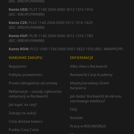
(BIC: BREXPLPWMBK)
Konto USD:
PL37 1140 2004 0000 3012 1316 1916
(BIC: BREXPLPWMBK)
Konto CZK:
PL02 1140 2004 0000 3312 1316 1429
(BIC: BREXPLPWMBK)
Konto HUF:
PL39 1140 2004 0000 3012 1316 1783
(BIC: BREXPLPWMBK)
Konto RON:
PL52 1090 1766 0000 0001 5822 1550 (BIC: WBKPPLPP)
WARUNKI ZAKUPU
INFORMACJE
Regulamin
Kilka słów o Rockworld
Polityka prywatności
Rockworld Carp Academy
Prawo odstąpienia od umowy
Międzynarodowy Dzień
Karpiarza
Reklamacje – zasady zgłaszania
reklamacji w Rockworld
Jak dodać Rockworld do ekranu
startowego telefonu?
Jak kupić na raty?
FAQ
Zakupy na aukcji
Kontakt
Ceny dostaw towaru
Praca w ROCKWORLD
Punkty Carp Coins