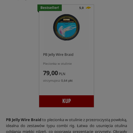
Bestseller!
5,0
PB Jelly Wire Braid
Plecionka w otulinie
79,00
PLN
otrzymujesz
0,64 pkt
KUP
PB Jelly Wire Braid
to plecionka w otulinie z przezroczystą powłoką,
idealna do zestawów typu combi rig. Łatwa do usunięcia otulina
odsłania miękki rdzeń, co poprawia prezentację przynęty. Okrągły