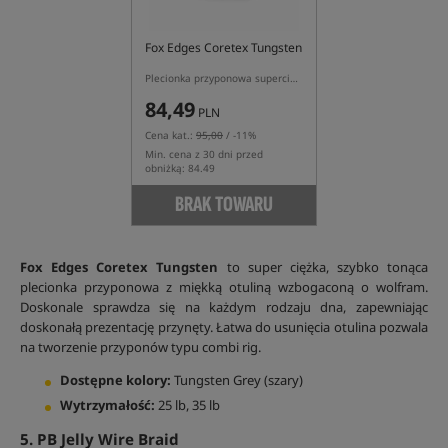
Fox Edges Coretex Tungsten
Plecionka przyponowa superciężka
84,49
PLN
Cena kat.:
95,00
/ -11%
Min. cena z 30 dni przed
obniżką: 84.49
BRAK TOWARU
Fox Edges Coretex Tungsten
to super ciężka, szybko tonąca
plecionka przyponowa z miękką otuliną wzbogaconą o wolfram.
Doskonale sprawdza się na każdym rodzaju dna, zapewniając
doskonałą prezentację przynęty. Łatwa do usunięcia otulina pozwala
na tworzenie przyponów typu combi rig.
Dostępne kolory:
Tungsten Grey (szary)
Wytrzymałość:
25 lb, 35 lb
5. PB Jelly Wire Braid