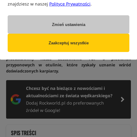
znajdziesz w naszej
Polityce Prywatności
.
Plecionki przyponowe w otulinie to jeden z kluczowych
elementów wyposażenia każdego karpiarza który
Zmień ustawienia
własnoręcznie wykonuje swoje przypony. Dzięki swojej
konstrukcji łączą wytrzymałość, elastyczność oraz doskonałe
właściwości maskujące, co sprawia, że są niezwykle skuteczne
Zaakceptuj wszystkie
w różnych warunkach łowiskowych. W tym wpisie przybliżymy
Ci, dlaczego warto postawić na tego typu plecionki oraz
przedstawimy nasze zestawienie TOP 5 plecionek
przyponowych w otulinie, które zyskały uznanie wśród
doświadczonych karpiarzy.
Chcesz być na bieżąco z nowościami i
aktualnościami ze świata wędkarskiego?
Dodaj Rockworld.pl do preferowanych
źródeł w Google!
SPIS TREŚCI