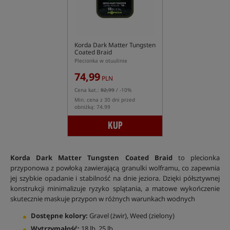
Korda Dark Matter Tungsten
Coated Braid
Plecionka w otuulinie
74,99
PLN
Cena kat.:
82,99
/ -10%
Min. cena z 30 dni przed
obniżką: 74.99
KUP
Korda Dark Matter Tungsten Coated Braid
to plecionka
przyponowa z powłoką zawierającą granulki wolframu, co zapewnia
jej szybkie opadanie i stabilność na dnie jeziora. Dzięki półsztywnej
konstrukcji minimalizuje ryzyko splątania, a matowe wykończenie
skutecznie maskuje przypon w różnych warunkach wodnych
Dostępne kolory:
Gravel (żwir), Weed (zielony)
Wytrzymałość:
18 lb, 25 lb