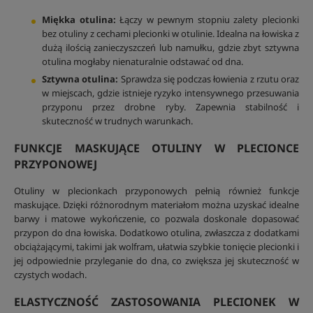
Miękka otulina:
Łączy w pewnym stopniu zalety plecionki
bez otuliny z cechami plecionki w otulinie. Idealna na łowiska z
dużą ilością zanieczyszczeń lub namułku, gdzie zbyt sztywna
otulina mogłaby nienaturalnie odstawać od dna.
Sztywna otulina:
Sprawdza się podczas łowienia z rzutu oraz
w miejscach, gdzie istnieje ryzyko intensywnego przesuwania
przyponu przez drobne ryby. Zapewnia stabilność i
skuteczność w trudnych warunkach.
FUNKCJE MASKUJĄCE OTULINY W PLECIONCE
PRZYPONOWEJ
Otuliny w plecionkach przyponowych pełnią również funkcje
maskujące. Dzięki różnorodnym materiałom można uzyskać idealne
barwy i matowe wykończenie, co pozwala doskonale dopasować
przypon do dna łowiska. Dodatkowo otulina, zwłaszcza z dodatkami
obciążającymi, takimi jak wolfram, ułatwia szybkie tonięcie plecionki i
jej odpowiednie przyleganie do dna, co zwiększa jej skuteczność w
czystych wodach.
ELASTYCZNOŚĆ ZASTOSOWANIA PLECIONEK W