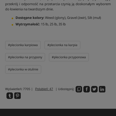
przekrój i odporność na przetarcia czynią ją doskonałym wyborem
do łowienia na twardszym dnie.
Dostępne kolory:
Weed (glony), Gravel (żwir), Silt (muł)
Wytrzymałość:
15 lb, 25 lb, 35 lb
#plecionka karpiowa
#plecionka na karpia
#plecionka na przypony
#plecionka przyponowa
#plecionka w otulinie
Wyświetleń: 7705 |
| Udostępnij:
Polubień: 47