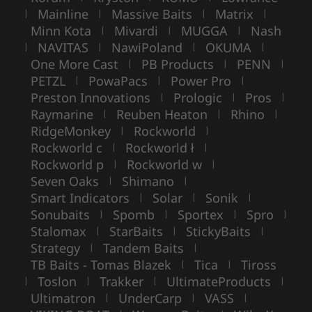
Mainline
Massive Baits
Matrix
|
|
|
|
Minn Kota
Mivardi
MUGGA
Nash
|
|
|
NAVITAS
NawiPoland
OKUMA
|
|
|
|
One More Cast
PB Products
PENN
|
|
|
PETZL
PowaPacs
Power Pro
|
|
|
Preston Innovations
Prologic
Pros
|
|
|
Raymarine
Reuben Heaton
Rhino
|
|
|
RidgeMonkey
Rockworld
|
|
Rockworld c
Rockworld ł
|
|
Rockworld p
Rockworld w
|
|
Seven Oaks
Shimano
|
|
Smart Indicators
Solar
Sonik
|
|
|
Sonubaits
Spomb
Sportex
Spro
|
|
|
|
Stalomax
StarBaits
StickyBaits
|
|
|
Strategy
Tandem Baits
|
|
TB Baits - Tomas Blazek
Tica
Tiross
|
|
Toslon
Trakker
UltimateProducts
|
|
|
|
Ultimatron
UnderCarp
VASS
|
|
|