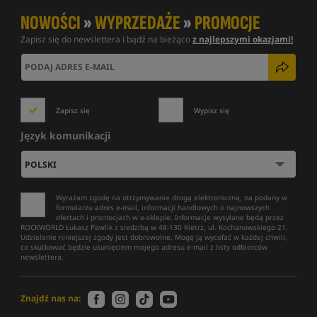
NOWOŚCI
»
WYPRZEDAŻE
»
PROMOCJE
Zapisz się do newslettera i bądź na bieżąco
z najlepszymi okazjami!
Zapisz się
Wypisz się
Język komunikacji
Wyrażam zgodę na otrzymywanie drogą elektroniczną, na podany w
formularzu adres e-mail, informacji handlowych o najnowszych
ofertach i promocjach w e-sklepie. Informacje wysyłane będą przez
ROCKWORLD Łukasz Pawlik z siedzibą w 48-130 Kietrz, ul. Kochanowskiego 21.
Udzielenie niniejszej zgody jest dobrowolne. Mogę ją wycofać w każdej chwili,
co skutkować będzie usunięciem mojego adresu e-mail z listy odbiorców
newslettera.
Znajdź nas na: