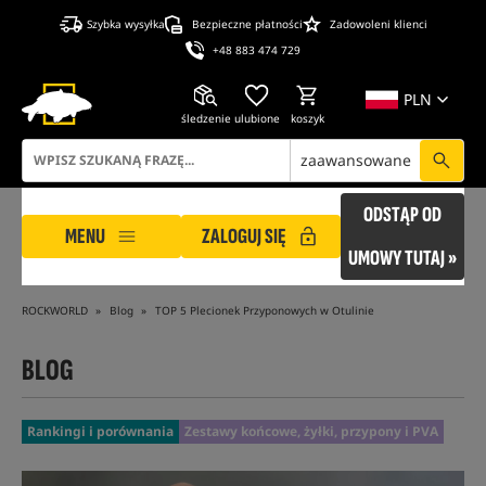
Szybka wysyłka
Bezpieczne płatności
Zadowoleni klienci
+48 883 474 729
PLN
śledzenie
ulubione
koszyk
zaawansowane
ODSTĄP OD
MENU
ZALOGUJ SIĘ
UMOWY TUTAJ »
ROCKWORLD
Blog
TOP 5 Plecionek Przyponowych w Otulinie
BLOG
Rankingi i porównania
Zestawy końcowe, żyłki, przypony i PVA