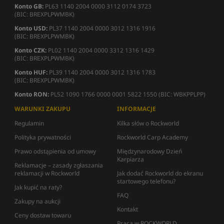
Konto GB:
PL63 1140 2004 0000 3112 0174 3723
(BIC: BREXPLPWMBK)
Konto USD:
PL37 1140 2004 0000 3012 1316 1916
(BIC: BREXPLPWMBK)
Konto CZK:
PL02 1140 2004 0000 3312 1316 1429
(BIC: BREXPLPWMBK)
Konto HUF:
PL39 1140 2004 0000 3012 1316 1783
(BIC: BREXPLPWMBK)
Konto RON:
PL52 1090 1766 0000 0001 5822 1550 (BIC: WBKPPLPP)
WARUNKI ZAKUPU
INFORMACJE
Regulamin
Kilka słów o Rockworld
Polityka prywatności
Rockworld Carp Academy
Prawo odstąpienia od umowy
Międzynarodowy Dzień
Karpiarza
Reklamacje – zasady zgłaszania
reklamacji w Rockworld
Jak dodać Rockworld do ekranu
startowego telefonu?
Jak kupić na raty?
FAQ
Zakupy na aukcji
Kontakt
Ceny dostaw towaru
Praca w ROCKWORLD