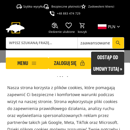
Szybka wysyłka
Bezpieczne płatności
Zadowoleni klienci
+48 883 474 729
PLN
śledzenie
ulubione
koszyk
zaawansowane
ODSTĄP OD
MENU
ZALOGUJ SIĘ
UMOWY TUTAJ »
ROCKWORLD dba o Twoją prywatność!
ROCKWORLD
Słownik pojęć
Wolny Bieg
Nasza strona korzysta z plików cookies, które pomagają
zapewnić Ci bezpieczne i komfortowe warunki podczas
SŁOWNIK POJĘĆ
wizyt na naszej stronie. Strona wykorzystuje pliki cookies
do zapewnienia prawidłowego działania, analizy ruchu
oraz wyświetlania spersonalizowanych reklam przez
partnerów takich jak Google, Meta, TikTok oraz Microsoft.
K
B
R
T
S
D
M
A
1
L
Q
W
F
P
I
G
Z
Dzięki plikom cookies możemy zrozumieć Twoje potrzeby i