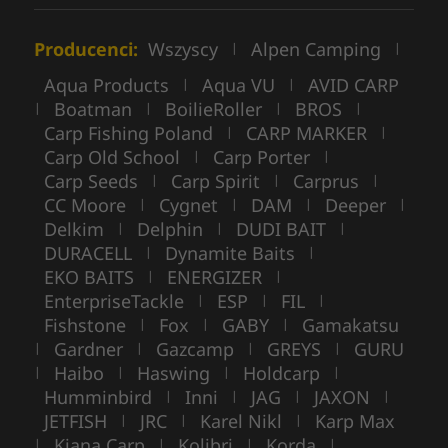
Producenci:
Wszyscy
Alpen Camping
|
|
Aqua Products
Aqua VU
AVID CARP
|
|
Boatman
BoilieRoller
BROS
|
|
|
|
Carp Fishing Poland
CARP MARKER
|
|
Carp Old School
Carp Porter
|
|
Carp Seeds
Carp Spirit
Carprus
|
|
|
CC Moore
Cygnet
DAM
Deeper
|
|
|
|
Delkim
Delphin
DUDI BAIT
|
|
|
DURACELL
Dynamite Baits
|
|
EKO BAITS
ENERGIZER
|
|
EnterpriseTackle
ESP
FIL
|
|
|
Fishstone
Fox
GABY
Gamakatsu
|
|
|
Gardner
Gazcamp
GREYS
GURU
|
|
|
|
Haibo
Haswing
Holdcarp
|
|
|
|
Humminbird
Inni
JAG
JAXON
|
|
|
|
JETFISH
JRC
Karel Nikl
Karp Max
|
|
|
Kiana Carp
Kolibri
Korda
|
|
|
|