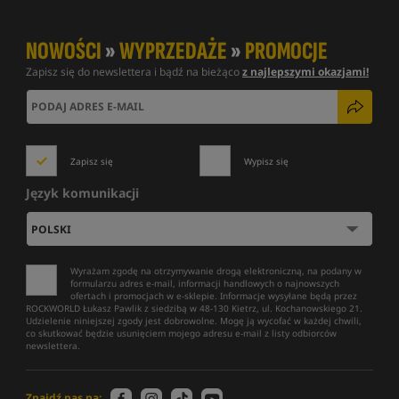
NOWOŚCI
»
WYPRZEDAŻE
»
PROMOCJE
Zapisz się do newslettera i bądź na bieżąco
z najlepszymi okazjami!
Zapisz się
Wypisz się
Język komunikacji
Wyrażam zgodę na otrzymywanie drogą elektroniczną, na podany w
formularzu adres e-mail, informacji handlowych o najnowszych
ofertach i promocjach w e-sklepie. Informacje wysyłane będą przez
ROCKWORLD Łukasz Pawlik z siedzibą w 48-130 Kietrz, ul. Kochanowskiego 21.
Udzielenie niniejszej zgody jest dobrowolne. Mogę ją wycofać w każdej chwili,
co skutkować będzie usunięciem mojego adresu e-mail z listy odbiorców
newslettera.
Znajdź nas na: