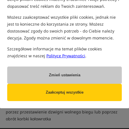
dopasować treść reklam do Twoich zainteresowań.
O
C
U
E
Ł
N
H
Możesz zaakceptować wszystkie pliki cookies, jednak nie
jest to konieczne do korzystania ze strony. Możesz
Wolny Bieg
dostosować zgody do swoich potrzeb - do Ciebie należy
decyzja. Zgody można zmienić w dowolnym momencie.
Wolny Bieg to rodzaj dodatkowego hamulca w kołowrotku
Szczegółowe informacje ma temat plików cookies
używany głownie przez karpiarzy i trolingowców. W
znajdziesz w naszej
Polityce Prywatności
.
karpiowaniu używa się tego hamulca do zabezpieczenia
wędki podczas długotrwałego wędkowania kiedy wędki
spoczywają na podpórkach i oczekujemy na branie.
Zmień ustawienia
Właczając "Wolny Bieg" ryba moze wybierać żyłkę z
kołowrotka z minimalnym oporem (ze znacznie mniejsza siłą
niż w przypadku standardowego hamulca). Właczanie
Zaakceptuj wszystkie
wolnego biegu odbywa się przez przestawienie dzwigni.
Wyłączanie wolnego biegu odbywa się w dwojaki sposób -
porzez przestawienie dzwigni wolnego biegu lub poprzez
obrót korbki kołowrotka