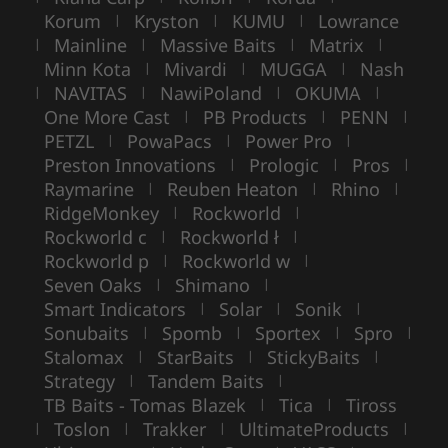
Korum
Kryston
KUMU
Lowrance
|
|
|
Mainline
Massive Baits
Matrix
|
|
|
|
Minn Kota
Mivardi
MUGGA
Nash
|
|
|
NAVITAS
NawiPoland
OKUMA
|
|
|
|
One More Cast
PB Products
PENN
|
|
|
PETZL
PowaPacs
Power Pro
|
|
|
Preston Innovations
Prologic
Pros
|
|
|
Raymarine
Reuben Heaton
Rhino
|
|
|
RidgeMonkey
Rockworld
|
|
Rockworld c
Rockworld ł
|
|
Rockworld p
Rockworld w
|
|
Seven Oaks
Shimano
|
|
Smart Indicators
Solar
Sonik
|
|
|
Sonubaits
Spomb
Sportex
Spro
|
|
|
|
Stalomax
StarBaits
StickyBaits
|
|
|
Strategy
Tandem Baits
|
|
TB Baits - Tomas Blazek
Tica
Tiross
|
|
Toslon
Trakker
UltimateProducts
|
|
|
|