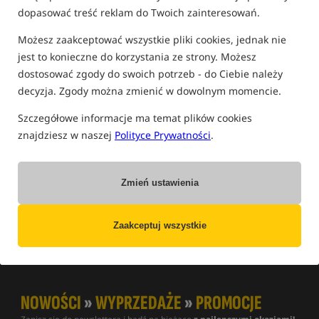
dopasować treść reklam do Twoich zainteresowań.
Możesz zaakceptować wszystkie pliki cookies, jednak nie
K
B
R
T
S
D
M
A
1
L
Q
W
F
P
I
G
Z
jest to konieczne do korzystania ze strony. Możesz
dostosować zgody do swoich potrzeb - do Ciebie należy
O
C
U
E
Ł
N
H
decyzja. Zgody można zmienić w dowolnym momencie.
Szczegółowe informacje ma temat plików cookies
Up&Down
znajdziesz w naszej
Polityce Prywatności
.
Up&Down - specyficzny rodzaj zanęty która pracuje w toni
unosząc się z dna! Dosłownie z j.angielskiego w górę i w dół!
Zmień ustawienia
Powiązane terminy:
Zaakceptuj wszystkie
Zig Rig
NOWOŚCI
»
WYPRZEDAŻE
»
PROMOCJE