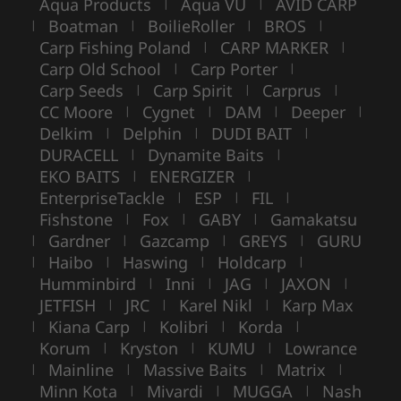
Aqua Products
Aqua VU
AVID CARP
|
|
Boatman
BoilieRoller
BROS
|
|
|
|
Carp Fishing Poland
CARP MARKER
|
|
Carp Old School
Carp Porter
|
|
Carp Seeds
Carp Spirit
Carprus
|
|
|
CC Moore
Cygnet
DAM
Deeper
|
|
|
|
Delkim
Delphin
DUDI BAIT
|
|
|
DURACELL
Dynamite Baits
|
|
EKO BAITS
ENERGIZER
|
|
EnterpriseTackle
ESP
FIL
|
|
|
Fishstone
Fox
GABY
Gamakatsu
|
|
|
Gardner
Gazcamp
GREYS
GURU
|
|
|
|
Haibo
Haswing
Holdcarp
|
|
|
|
Humminbird
Inni
JAG
JAXON
|
|
|
|
JETFISH
JRC
Karel Nikl
Karp Max
|
|
|
Kiana Carp
Kolibri
Korda
|
|
|
|
Korum
Kryston
KUMU
Lowrance
|
|
|
Mainline
Massive Baits
Matrix
|
|
|
|
Minn Kota
Mivardi
MUGGA
Nash
|
|
|