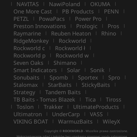
NAVITAS
NawiPoland
OKUMA
|
|
|
|
One More Cast
PB Products
PENN
|
|
|
PETZL
PowaPacs
Power Pro
|
|
|
Preston Innovations
Prologic
Pros
|
|
|
Raymarine
Reuben Heaton
Rhino
|
|
|
RidgeMonkey
Rockworld
|
|
Rockworld c
Rockworld ł
|
|
Rockworld p
Rockworld w
|
|
Seven Oaks
Shimano
|
|
Smart Indicators
Solar
Sonik
|
|
|
Sonubaits
Spomb
Sportex
Spro
|
|
|
|
Stalomax
StarBaits
StickyBaits
|
|
|
Strategy
Tandem Baits
|
|
TB Baits - Tomas Blazek
Tica
Tiross
|
|
Toslon
Trakker
UltimateProducts
|
|
|
|
Ultimatron
UnderCarp
VASS
|
|
|
VIKING BOAT
WarmuzBaits
WileyX
|
|
Copyright ©
ROCKWORLD
- Wszelkie prawa zastrzeżone.
Wykorzystywanie zdjęć i tekstów bez uzyskania pisemnej zgody zabronione.