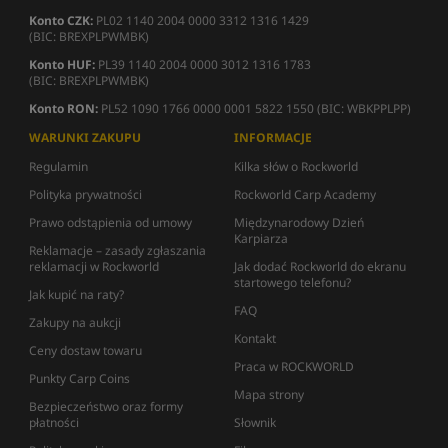
Konto CZK:
PL02 1140 2004 0000 3312 1316 1429
(BIC: BREXPLPWMBK)
Konto HUF:
PL39 1140 2004 0000 3012 1316 1783
(BIC: BREXPLPWMBK)
Konto RON:
PL52 1090 1766 0000 0001 5822 1550 (BIC: WBKPPLPP)
WARUNKI ZAKUPU
INFORMACJE
Regulamin
Kilka słów o Rockworld
Polityka prywatności
Rockworld Carp Academy
Prawo odstąpienia od umowy
Międzynarodowy Dzień
Karpiarza
Reklamacje – zasady zgłaszania
reklamacji w Rockworld
Jak dodać Rockworld do ekranu
startowego telefonu?
Jak kupić na raty?
FAQ
Zakupy na aukcji
Kontakt
Ceny dostaw towaru
Praca w ROCKWORLD
Punkty Carp Coins
Mapa strony
Bezpieczeństwo oraz formy
płatności
Słownik