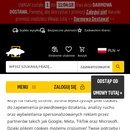
UWAGA! zostało:
1
dni
11:04:18
Trwa akcja
DARMOWA
DOSTAWA.
Pamiętaj, aby skorzystać z promocji
Zaloguj się!
Warunki
promocji znajdziesz klikając tutaj >>
Darmowa Dostawa!
<<
Szybka wysyłka
Bezpieczne płatności
Zadowoleni klienci
PLN
śledzenie
ulubione
koszyk
zaawansowane
ROCKWORLD dba o Twoją prywatność!
ODSTĄP OD
Nasza strona korzysta z plików cookies, które pomagają
MENU
ZALOGUJ SIĘ
UMOWY TUTAJ »
zapewnić Ci bezpieczne i komfortowe warunki podczas
wizyt na naszej stronie. Strona wykorzystuje pliki cookies
do zapewnienia prawidłowego działania, analizy ruchu
ROCKWORLD
Słownik pojęć
Up&Down
oraz wyświetlania spersonalizowanych reklam przez
partnerów takich jak Google, Meta, TikTok oraz Microsoft.
SŁOWNIK POJĘĆ
Dzięki plikom cookies możemy zrozumieć Twoje potrzeby i