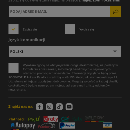
Zapisz się do newslettera i bądź na bieżąco
z najlepszymi okazjami!
Zapisz się
Wypisz się
Język komunikacji
Wyrażam zgodę na otrzymywanie drogą elektroniczną, na podany w
formularzu adres e-mail, informacji handlowych o najnowszych
ofertach i promocjach w e-sklepie. Informacje wysyłane będą przez
ROCKWORLD Łukasz Pawlik z siedzibą w 48-130 Kietrz, ul. Kochanowskiego 21.
Udzielenie niniejszej zgody jest dobrowolne. Mogę ją wycofać w każdej chwili,
co skutkować będzie usunięciem mojego adresu e-mail z listy odbiorców
newslettera.
Znajdź nas na:
Płatności: