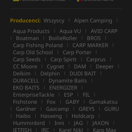
Producenci:
Wszyscy
Alpen Camping
|
|
Aqua Products
Aqua VU
AVID CARP
|
|
Boatman
BoilieRoller
BROS
|
|
|
|
Carp Fishing Poland
CARP MARKER
|
|
Carp Old School
Carp Porter
|
|
Carp Seeds
Carp Spirit
Carprus
|
|
|
CC Moore
Cygnet
DAM
Deeper
|
|
|
|
Delkim
Delphin
DUDI BAIT
|
|
|
DURACELL
Dynamite Baits
|
|
EKO BAITS
ENERGIZER
|
|
EnterpriseTackle
ESP
FIL
|
|
|
Fishstone
Fox
GABY
Gamakatsu
|
|
|
Gardner
Gazcamp
GREYS
GURU
|
|
|
|
Haibo
Haswing
Holdcarp
|
|
|
|
Humminbird
Inni
JAG
JAXON
|
|
|
|
JETFISH
JRC
Karel Nikl
Karp Max
|
|
|