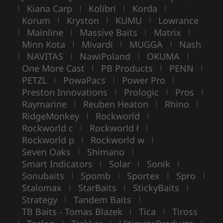
Kiana Carp
Kolibri
Korda
|
|
|
|
Korum
Kryston
KUMU
Lowrance
|
|
|
Mainline
Massive Baits
Matrix
|
|
|
|
Minn Kota
Mivardi
MUGGA
Nash
|
|
|
NAVITAS
NawiPoland
OKUMA
|
|
|
|
One More Cast
PB Products
PENN
|
|
|
PETZL
PowaPacs
Power Pro
|
|
|
Preston Innovations
Prologic
Pros
|
|
|
Raymarine
Reuben Heaton
Rhino
|
|
|
RidgeMonkey
Rockworld
|
|
Rockworld c
Rockworld ł
|
|
Rockworld p
Rockworld w
|
|
Seven Oaks
Shimano
|
|
Smart Indicators
Solar
Sonik
|
|
|
Sonubaits
Spomb
Sportex
Spro
|
|
|
|
Stalomax
StarBaits
StickyBaits
|
|
|
Strategy
Tandem Baits
|
|
TB Baits - Tomas Blazek
Tica
Tiross
|
|
|
|
|
|