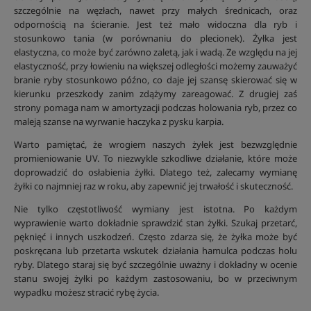
szczególnie na węzłach, nawet przy małych średnicach, oraz
odpornością na ścieranie. Jest też mało widoczna dla ryb i
stosunkowo tania (w porównaniu do plecionek). Żyłka jest
elastyczna, co może być zarówno zaletą, jak i wadą. Ze względu na jej
elastyczność, przy łowieniu na większej odległości możemy zauważyć
branie ryby stosunkowo późno, co daje jej szansę skierować się w
kierunku przeszkody zanim zdążymy zareagować. Z drugiej zaś
strony pomaga nam w amortyzacji podczas holowania ryb, przez co
maleją szanse na wyrwanie haczyka z pysku karpia.
Warto pamiętać, że wrogiem naszych żyłek jest bezwzględnie
promieniowanie UV. To niezwykle szkodliwe działanie, które może
doprowadzić do osłabienia żyłki. Dlatego też, zalecamy wymianę
żyłki co najmniej raz w roku, aby zapewnić jej trwałość i skuteczność.
Nie tylko częstotliwość wymiany jest istotna. Po każdym
wyprawienie warto dokładnie sprawdzić stan żyłki. Szukaj przetarć,
pęknięć i innych uszkodzeń. Często zdarza się, że żyłka może być
poskręcana lub przetarta wskutek działania hamulca podczas holu
ryby. Dlatego staraj się być szczególnie uważny i dokładny w ocenie
stanu swojej żyłki po każdym zastosowaniu, bo w przeciwnym
wypadku możesz stracić rybę życia.