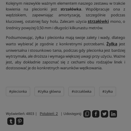
Kolejnym niezwykle ważnym elementem naszego zestawu w trakcie
łowienia na plecionki jest
strzałówka
. Współpracuje ona z
wędziskiem, zapewniając amortyzację, szczególnie podczas
strzałówki
kluczowej, ostatniej fazy holu. Zalecam użycia
mono, o
średnicy powyżej 0,50 mm i długości kilkunastu metrów.
Podsumowując, żyłka i plecionka mają swoje zalety i wady, dlatego
Żyłka
warto wybierać je zgodnie z konkretnymi potrzebami.
jest
uniwersalna i stosunkowo tania, podczas gdy plecionka jest bardziej
wytrzymała, ale droższa i wymaga większej uwagi przy użyciu. Ważne
jest, aby dokładnie zapoznać się z cechami obu rodzajów linek i
dostosować je do konkretnych warunków wędkowania.
#plecionka
#żyłka główna
#strzałówka
#żyłka
Wyświetleń: 4803 |
| Udostępnij:
Polubień: 2