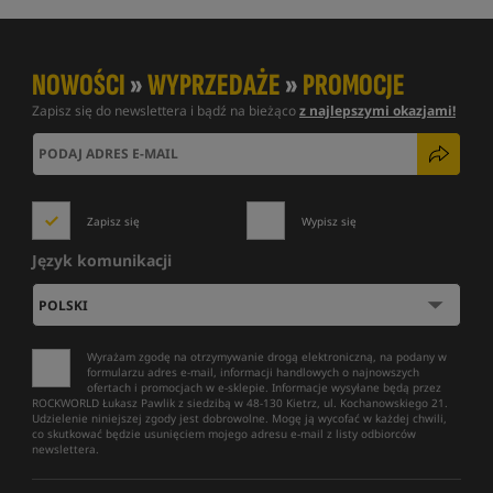
NOWOŚCI
»
WYPRZEDAŻE
»
PROMOCJE
Zapisz się do newslettera i bądź na bieżąco
z najlepszymi okazjami!
Zapisz się
Wypisz się
Język komunikacji
Wyrażam zgodę na otrzymywanie drogą elektroniczną, na podany w
formularzu adres e-mail, informacji handlowych o najnowszych
ofertach i promocjach w e-sklepie. Informacje wysyłane będą przez
ROCKWORLD Łukasz Pawlik z siedzibą w 48-130 Kietrz, ul. Kochanowskiego 21.
Udzielenie niniejszej zgody jest dobrowolne. Mogę ją wycofać w każdej chwili,
co skutkować będzie usunięciem mojego adresu e-mail z listy odbiorców
newslettera.