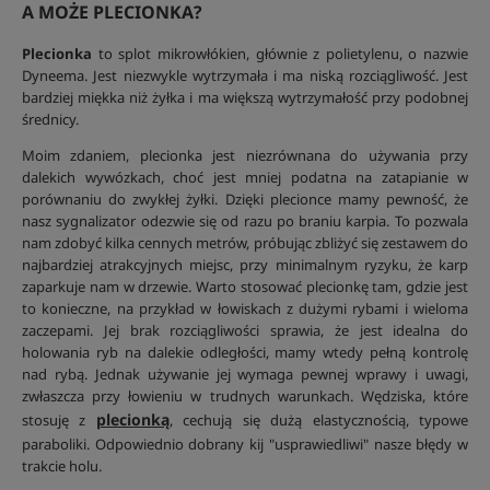
A MOŻE PLECIONKA?
Plecionka
to splot mikrowłókien, głównie z polietylenu, o nazwie
Dyneema. Jest niezwykle wytrzymała i ma niską rozciągliwość. Jest
bardziej miękka niż żyłka i ma większą wytrzymałość przy podobnej
średnicy.
Moim zdaniem, plecionka jest niezrównana do używania przy
dalekich wywózkach, choć jest mniej podatna na zatapianie w
porównaniu do zwykłej żyłki. Dzięki plecionce mamy pewność, że
nasz sygnalizator odezwie się od razu po braniu karpia. To pozwala
nam zdobyć kilka cennych metrów, próbując zbliżyć się zestawem do
najbardziej atrakcyjnych miejsc, przy minimalnym ryzyku, że karp
zaparkuje nam w drzewie. Warto stosować plecionkę tam, gdzie jest
to konieczne, na przykład w łowiskach z dużymi rybami i wieloma
zaczepami. Jej brak rozciągliwości sprawia, że jest idealna do
holowania ryb na dalekie odległości, mamy wtedy pełną kontrolę
nad rybą. Jednak używanie jej wymaga pewnej wprawy i uwagi,
zwłaszcza przy łowieniu w trudnych warunkach. Wędziska, które
plecionką
stosuję z
, cechują się dużą elastycznością, typowe
paraboliki. Odpowiednio dobrany kij "usprawiedliwi" nasze błędy w
trakcie holu.