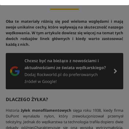
Oba te materiały różnią się pod wieloma względami i mają
swoje unikalne cechy, które wpływają na skuteczność naszego
wędkowania. W tym artykule dowiesz się więcej na temat tych
dwóch rodzajów linek głównych i kiedy warto zastosować
każdą z nich.
Chcesz być na bieżąco z nowościami i
aktualnościami ze świata wędkarskiego?
Dodaj Rockworld.pl do preferowanych
źródeł w Google!
DLACZEGO ŻYŁKA?
Historia
żyłek monofilamentowych
sięga roku 1938, kiedy firma
DuPont wynalazła nylon, który zrewolucjonizował przemysł
tekstylny. Jednak do wędkarstwa ta technologia trafiła dopiero dwie
dekady później.Charakteryzuje się ona wysoką wytrzymałością,