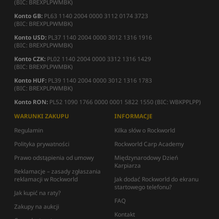
(BIC: BREXPLPWMBK)
Konto GB:
PL63 1140 2004 0000 3112 0174 3723
(BIC: BREXPLPWMBK)
Konto USD:
PL37 1140 2004 0000 3012 1316 1916
(BIC: BREXPLPWMBK)
Konto CZK:
PL02 1140 2004 0000 3312 1316 1429
(BIC: BREXPLPWMBK)
Konto HUF:
PL39 1140 2004 0000 3012 1316 1783
(BIC: BREXPLPWMBK)
Konto RON:
PL52 1090 1766 0000 0001 5822 1550 (BIC: WBKPPLPP)
WARUNKI ZAKUPU
INFORMACJE
Regulamin
Kilka słów o Rockworld
Polityka prywatności
Rockworld Carp Academy
Prawo odstąpienia od umowy
Międzynarodowy Dzień
Karpiarza
Reklamacje – zasady zgłaszania
reklamacji w Rockworld
Jak dodać Rockworld do ekranu
startowego telefonu?
Jak kupić na raty?
FAQ
Zakupy na aukcji
Kontakt