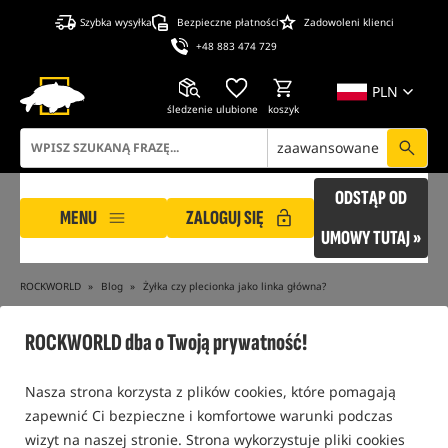
Szybka wysyłka
Bezpieczne płatności
Zadowoleni klienci
+48 883 474 729
PLN
śledzenie
ulubione
koszyk
zaawansowane
ODSTĄP OD
MENU
ZALOGUJ SIĘ
UMOWY TUTAJ »
ROCKWORLD
Blog
Żyłka czy plecionka jako linka główna?
BLOG
ROCKWORLD dba o Twoją prywatność!
Nasza strona korzysta z plików cookies, które pomagają
Poradniki i wiedza karpiowa
zapewnić Ci bezpieczne i komfortowe warunki podczas
Zestawy końcowe, żyłki, przypony i PVA
wizyt na naszej stronie. Strona wykorzystuje pliki cookies