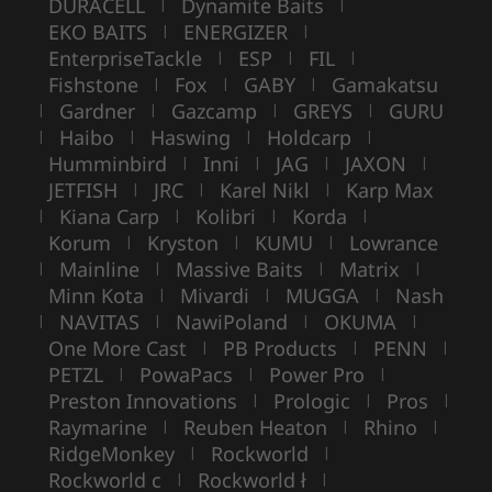
DURACELL
Dynamite Baits
|
|
EKO BAITS
ENERGIZER
|
|
EnterpriseTackle
ESP
FIL
|
|
|
Fishstone
Fox
GABY
Gamakatsu
|
|
|
Gardner
Gazcamp
GREYS
GURU
|
|
|
|
Haibo
Haswing
Holdcarp
|
|
|
|
Humminbird
Inni
JAG
JAXON
|
|
|
|
JETFISH
JRC
Karel Nikl
Karp Max
|
|
|
Kiana Carp
Kolibri
Korda
|
|
|
|
Korum
Kryston
KUMU
Lowrance
|
|
|
Mainline
Massive Baits
Matrix
|
|
|
|
Minn Kota
Mivardi
MUGGA
Nash
|
|
|
NAVITAS
NawiPoland
OKUMA
|
|
|
|
One More Cast
PB Products
PENN
|
|
|
PETZL
PowaPacs
Power Pro
|
|
|
Preston Innovations
Prologic
Pros
|
|
|
Raymarine
Reuben Heaton
Rhino
|
|
|
RidgeMonkey
Rockworld
|
|
Rockworld c
Rockworld ł
|
|