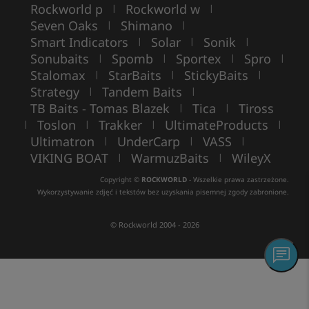
Rockworld p
Rockworld w
|
|
Seven Oaks
Shimano
|
|
Smart Indicators
Solar
Sonik
|
|
|
Sonubaits
Spomb
Sportex
Spro
|
|
|
|
Stalomax
StarBaits
StickyBaits
|
|
|
Strategy
Tandem Baits
|
|
TB Baits - Tomas Blazek
Tica
Tiross
|
|
Toslon
Trakker
UltimateProducts
|
|
|
|
Ultimatron
UnderCarp
VASS
|
|
|
VIKING BOAT
WarmuzBaits
WileyX
|
|
Copyright ©
ROCKWORLD
- Wszelkie prawa zastrzeżone.
Wykorzystywanie zdjęć i tekstów bez uzyskania pisemnej zgody zabronione.
© Rockworld 2004 - 2026