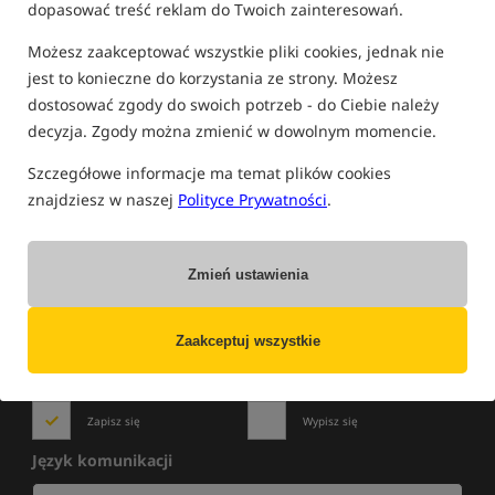
dopasować treść reklam do Twoich zainteresowań.
FILTRUJ
Możesz zaakceptować wszystkie pliki cookies, jednak nie
jest to konieczne do korzystania ze strony. Możesz
dostosować zgody do swoich potrzeb - do Ciebie należy
PRODUKTY FISHBORN
decyzja. Zgody można zmienić w dowolnym momencie.
Brak produktów.
Szczegółowe informacje ma temat plików cookies
znajdziesz w naszej
Polityce Prywatności
.
Zmień ustawienia
NOWOŚCI
»
WYPRZEDAŻE
»
PROMOCJE
Zapisz się do newslettera i bądź na bieżąco
z najlepszymi okazjami!
Zaakceptuj wszystkie
Zapisz się
Wypisz się
Język komunikacji