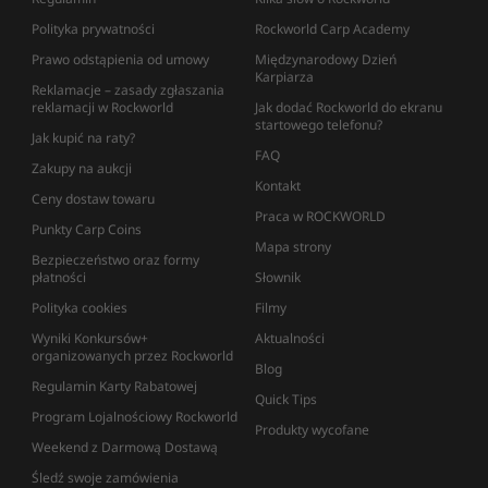
Polityka prywatności
Rockworld Carp Academy
Prawo odstąpienia od umowy
Międzynarodowy Dzień
Karpiarza
Reklamacje – zasady zgłaszania
reklamacji w Rockworld
Jak dodać Rockworld do ekranu
startowego telefonu?
Jak kupić na raty?
FAQ
Zakupy na aukcji
Kontakt
Ceny dostaw towaru
Praca w ROCKWORLD
Punkty Carp Coins
Mapa strony
Bezpieczeństwo oraz formy
płatności
Słownik
Polityka cookies
Filmy
Wyniki Konkursów+
Aktualności
organizowanych przez Rockworld
Blog
Regulamin Karty Rabatowej
Quick Tips
Program Lojalnościowy Rockworld
Produkty wycofane
Weekend z Darmową Dostawą
Śledź swoje zamówienia