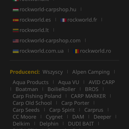
rockworld-carpshop.hu
|
rockworld.es
rockworld.fr
|
|
rockworld.lt
|
rockworld-carpshop.com
|
rockworld.com.ua
rockworld.ro
|
Producenci:
Wszyscy
Alpen Camping
|
|
Aqua Products
Aqua VU
AVID CARP
|
|
Boatman
BoilieRoller
BROS
|
|
|
|
Carp Fishing Poland
CARP MARKER
|
|
Carp Old School
Carp Porter
|
|
Carp Seeds
Carp Spirit
Carprus
|
|
|
CC Moore
Cygnet
DAM
Deeper
|
|
|
|
Delkim
Delphin
DUDI BAIT
|
|
|